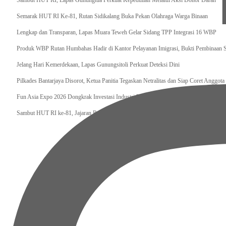
Sambut HUT RI, Lapas Gunungtua Perkuat Kepedulian Melalui Aksi Donor Darah
Semarak HUT RI Ke-81, Rutan Sidikalang Buka Pekan Olahraga Warga Binaan
Lengkap dan Transparan, Lapas Muara Teweh Gelar Sidang TPP Integrasi 16 WBP
Produk WBP Rutan Humbahas Hadir di Kantor Pelayanan Imigrasi, Bukti Pembinaan S
Jelang Hari Kemerdekaan, Lapas Gunungsitoli Perkuat Deteksi Dini
Pilkades Bantarjaya Disorot, Ketua Panitia Tegaskan Netralitas dan Siap Coret Anggot
Fun Asia Expo 2026 Dongkrak Investasi Industri Rekreasi Keluarga, Kemenpar Optimi
Sambut HUT RI ke-81, Jajaran Rutan Kelas IIB Sidikalang Gelar Aksi Donor Darah di