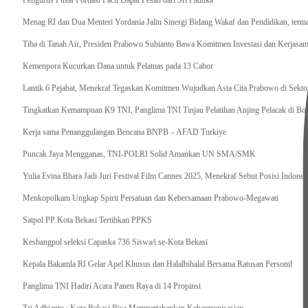
Pengurus Pusat Pordasi Pacu Dapat Pesan dari Sri Paduka
Menag RI dan Dua Menteri Yordania Jalin Sinergi Bidang Wakaf dan Pendidikan, ter
Tiba di Tanah Air, Presiden Prabowo Subianto Bawa Komitmen Investasi dan Kerjasama
Kemenpora Kucurkan Dana untuk Pelatnas pada 13 Cabor
Lantik 6 Pejabat, Menekraf Tegaskan Komitmen Wujudkan Asta Cita Prabowo di Sekto
Tingkatkan Kemampuan K9 TNI, Panglima TNI Tinjau Pelatihan Anjing Pelacak di Bo
Kerja sama Penanggulangan Bencana BNPB – AFAD Turkiye
Puncak Jaya Mengganas, TNI-POLRI Solid Amankan UN SMA/SMK
Yulia Evina Bhara Jadi Juri Festival Film Cannes 2025, Menekraf Sebut Posisi Indone
Menkopolkam Ungkap Spirit Persatuan dan Kebersamaan Prabowo-Megawati
Satpol PP Kota Bekasi Tertibkan PPKS
Kesbangpol seleksi Capaska 736 Siswa/i se-Kota Bekasi
Kepala Bakamla RI Gelar Apel Khusus dan Halalbihalal Bersama Ratusan Personil
Panglima TNI Hadiri Acara Panen Raya di 14 Propinsi