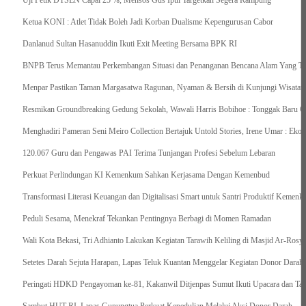
Uji Petik DTSEN Capai 25 %, Mensos Gus Ipul Targetkan Segera Rampung
Ketua KONI : Atlet Tidak Boleh Jadi Korban Dualisme Kepengurusan Cabor
Danlanud Sultan Hasanuddin Ikuti Exit Meeting Bersama BPK RI
BNPB Terus Memantau Perkembangan Situasi dan Penanganan Bencana Alam Yang Terj
Menpar Pastikan Taman Margasatwa Ragunan, Nyaman & Bersih di Kunjungi Wisatawa
Resmikan Groundbreaking Gedung Sekolah, Wawali Harris Bobihoe : Tonggak Baru C
Menghadiri Pameran Seni Meiro Collection Bertajuk Untold Stories, Irene Umar : Ek
120.067 Guru dan Pengawas PAI Terima Tunjangan Profesi Sebelum Lebaran
Perkuat Perlindungan KI Kemenkum Sahkan Kerjasama Dengan Kemenbud
Transformasi Literasi Keuangan dan Digitalisasi Smart untuk Santri Produktif Keme
Peduli Sesama, Menekraf Tekankan Pentingnya Berbagi di Momen Ramadan
Wali Kota Bekasi, Tri Adhianto Lakukan Kegiatan Tarawih Keliling di Masjid Ar-Rosya
Setetes Darah Sejuta Harapan, Lapas Teluk Kuantan Menggelar Kegiatan Donor Darah
Peringati HDKD Pengayoman ke-81, Kakanwil Ditjenpas Sumut Ikuti Upacara dan Ta