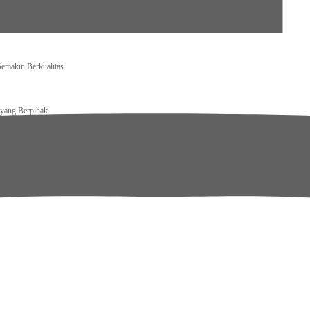
emakin Berkualitas
a yang Berpihak
stis Pariwisata Indonesia Makin Mendunia
 PMI Dairi