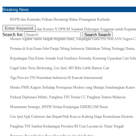
Breaking News
BNPB dan Kemenko Polkam Bersinergi Bahas Penanganan Karhutla
Enter Keyword
Raker Kemenpora dan Komisi X DPR RI Sepakati Dukungan Anggaran untuk Kegiatan 
Search for:
Search
Search
Menteri Agama Tanda Tangan Regulasi Baru, Tunjangan Guru PAI Non ASN Segera Cai
Pertama di Asia Enam Atlet Panjat Tebing Indonesia Taklukkan Tebing Tertinggi Dunia
Kepulangan Dua Kloter Jemaah Asal Surabaya Tertunda, Kemenag Upayakan Cari Solu
Gagal Salur Terus Berkurang, Gus Ipul: 405 Ribu Lebih Bansos Cair
Tiga Perwira TNI Harumkan Indonesia Di Kancah Internasional
Menko PMK Kagum Terhadap Perempuan Modern yang Mampu Seimbangkan Karier d
Perkuat Diplomasi Militer, Panglima TNI Terima CC Panglima Tentera Malaysia
Momentum Strategis, BNPB Terima Kunjungan EMERCOM Rusia
Gus Ipul Ajak Gubernur dan Bupati/Wali Kota se-Kalteng Hajar Kemiskinan Ekstrem
Panglima TNI Sambut Kedatangan Presiden RI Usai Lawatan ke Timur Tengah