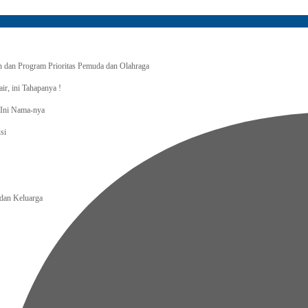
dan Program Prioritas Pemuda dan Olahraga
r, ini Tahapanya !
, Ini Nama-nya
si
an Keluarga