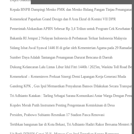
Ditjen Gakkum Gagalkan Penyelundupan 94 Spesimen TSL, Dua Pelaku Dijadikan Ter
Kepala BNPB Dampingi Menko PMK dan Menko Bidang Pangan Tinjau Penanganan Ba
Kemenekraf Paparkan Grand Design dan 8 Asta Ekraf di Komisi VII DPR
Pemerintah Alokasikan APBN Sebesar Rp 3,4 Triliun untuk Program Cek Kesehatan Gr
Bakamla RI Jemput 2 Nelayan Indonesia di Perbatasan Terluar Indonesia Malaysia
Sidang Isbat Awal Syawal 1446 H di gelar oleh Kementerian Agama pada 29 Ramadan
Sumber Daya Adalah Tantangan Penanganan Darurat Bencana di Daerah
Dukung Kelancaran Lalu Lintas Libur Idul Fitri 1446h / 2025m, Waskita Toll Road Be
Kemenekraf – Kemeninves Perkuat Sinergi Demi Lapangan Kerja Generasi Muda
Gandeng KPK , Gus Ipul Memastikan Penyaluran Bansos Dilakukan Secara Transparan
Tri Adhianto Katakan : Tarling Sebagai Sarana Komunikasi Antar Warga Dengan Pemer
Kopdes Merah Putih Instrumen Penting Pengentasan Kemiskinan di Desa
Presiden, Prabowo Subianto Resmikan 17 Stadion Pasca Renovasi
Tertibkan bangunan liar di Kota Bekasi, Tri Adhianto Hadiri Rakor Bersama Menteri