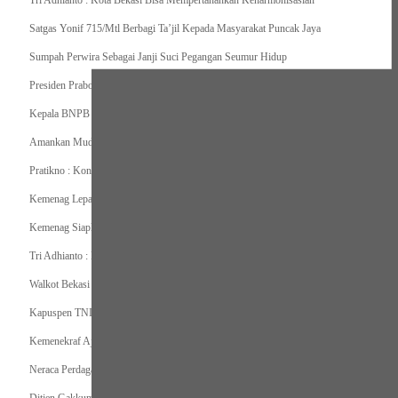
Tri Adhianto : Kota Bekasi Bisa Mempertahankan Keharmonisasian
Satgas Yonif 715/Mtl Berbagi Ta’jil Kepada Masyarakat Puncak Jaya
Sumpah Perwira Sebagai Janji Suci Pegangan Seumur Hidup
Presiden Prabowo Serahkan Zakat kepada BAZNAS di Istana Negara
Kepala BNPB Himbau Pemda Waspada Potensi Bencana Saat Lebaran
Amankan Mudik, Panglima TNI Kerahkan 66714 Personel Dan Alutsista
Pratikno : Kondisi Keamanan di Yahukimo Terkendali, Layanan Pendidikan dan Keseha
Kemenag Lepas Ratusan Peserta Program Mudik Gratis 1446 H/2025M
Kemenag Siapkan 6.180 Posko Masjid Ramah Mudik Lebaran 2025
Tri Adhianto : Barang Kadaluarsa Segera di Kembalikan
Walkot Bekasi Periksa Kesesuaian Takaran SPBU Saat Mudik Lebaran 2025
Kapuspen TNI : Media dan Pemangku Kepentingan Bersatu Wujudkan Mudik Aman 2
Kemenekraf Ajak Kabinet Merah Putih Nobar Film Animasi Jumbo
Neraca Perdagangan Indonesia Surplus 58 Bulan Berturut-turut