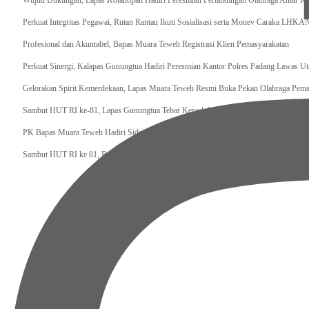
Wujud Dukungan, Lapas Kotanopan Hadiri Peresmian Pertandingan Olahraga Antar K
Perkuat Integritas Pegawai, Rutan Rantau Ikuti Sosialisasi serta Monev Caraka LHKA
‎Profesional dan Akuntabel, Bapas Muara Teweh Registrasi Klien Pemasyarakatan
Perkuat Sinergi, Kalapas Gunungtua Hadiri Peresmian Kantor Polres Padang Lawas Ut
Gelorakan Spirit Kemerdekaan, Lapas Muara Teweh Resmi Buka Pekan Olahraga Pema
Sambut HUT RI ke-81, Lapas Gunungtua Tebar Kepedulian Lewat Bansos
‎PK Bapas Muara Teweh Hadiri Sidang TPP di Lapas Muara Teweh Bersama Kanwil Di
‎Sambut HUT RI ke 81, Bapas Muara Teweh Gelar Bakti Sosial ke Panti Asuhan