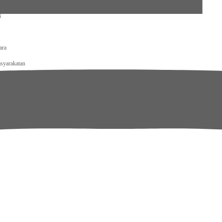
ecamatan Kotanopan
N
ara
syarakatan
tjenpas Kalteng