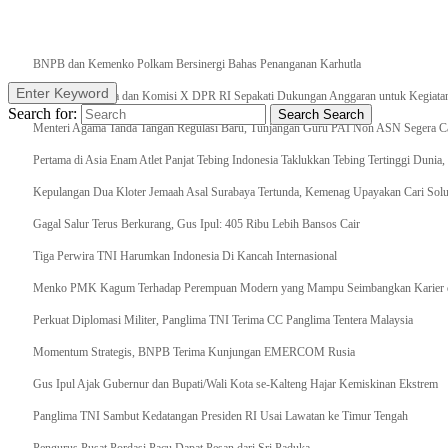
Breaking News
BNPB dan Kemenko Polkam Bersinergi Bahas Penanganan Karhutla
Enter Keyword
Raker Kemenpora dan Komisi X DPR RI Sepakati Dukungan Anggaran untuk Kegiatan 
Search for:
Search
Search
Menteri Agama Tanda Tangan Regulasi Baru, Tunjangan Guru PAI Non ASN Segera Cai
Pertama di Asia Enam Atlet Panjat Tebing Indonesia Taklukkan Tebing Tertinggi Dunia
Kepulangan Dua Kloter Jemaah Asal Surabaya Tertunda, Kemenag Upayakan Cari Solu
Gagal Salur Terus Berkurang, Gus Ipul: 405 Ribu Lebih Bansos Cair
Tiga Perwira TNI Harumkan Indonesia Di Kancah Internasional
Menko PMK Kagum Terhadap Perempuan Modern yang Mampu Seimbangkan Karier d
Perkuat Diplomasi Militer, Panglima TNI Terima CC Panglima Tentera Malaysia
Momentum Strategis, BNPB Terima Kunjungan EMERCOM Rusia
Gus Ipul Ajak Gubernur dan Bupati/Wali Kota se-Kalteng Hajar Kemiskinan Ekstrem
Panglima TNI Sambut Kedatangan Presiden RI Usai Lawatan ke Timur Tengah