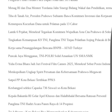
Pengurus Pusat Pordasi Pacu Dapat Pesan dari Sri Paduka
Menag RI dan Dua Menteri Yordania Jalin Sinergi Bidang Wakaf dan Pendidikan, ter
Tiba di Tanah Air, Presiden Prabowo Subianto Bawa Komitmen Investasi dan Kerjasama
Kemenpora Kucurkan Dana untuk Pelatnas pada 13 Cabor
Lantik 6 Pejabat, Menekraf Tegaskan Komitmen Wujudkan Asta Cita Prabowo di Sekto
Tingkatkan Kemampuan K9 TNI, Panglima TNI Tinjau Pelatihan Anjing Pelacak di Bo
Kerja sama Penanggulangan Bencana BNPB – AFAD Turkiye
Puncak Jaya Mengganas, TNI-POLRI Solid Amankan UN SMA/SMK
Yulia Evina Bhara Jadi Juri Festival Film Cannes 2025, Menekraf Sebut Posisi Indone
Menkopolkam Ungkap Spirit Persatuan dan Kebersamaan Prabowo-Megawati
Satpol PP Kota Bekasi Tertibkan PPKS
Kesbangpol seleksi Capaska 736 Siswa/i se-Kota Bekasi
Kepala Bakamla RI Gelar Apel Khusus dan Halalbihalal Bersama Ratusan Personil
Panglima TNI Hadiri Acara Panen Raya di 14 Propinsi