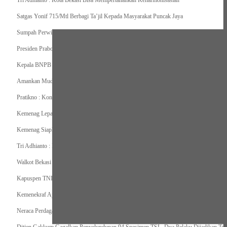
Tri Adhianto : Kota Bekasi Bisa Mempertahankan Keharmonisasian
Satgas Yonif 715/Mtl Berbagi Ta’jil Kepada Masyarakat Puncak Jaya
Sumpah Perwira Sebagai Janji Suci Pegangan Seumur Hidup
Presiden Prabowo Serahkan Zakat kepada BAZNAS di Istana Negara
Kepala BNPB Himbau Pemda Waspada Potensi Bencana Saat Lebaran
Amankan Mudik, Panglima TNI Kerahkan 66714 Personel Dan Alutsista
Pratikno : Kondisi Keamanan di Yahukimo Terkendali, Layanan Pendidikan dan Keseha
Kemenag Lepas Ratusan Peserta Program Mudik Gratis 1446 H/2025M
Kemenag Siapkan 6.180 Posko Masjid Ramah Mudik Lebaran 2025
Tri Adhianto : Barang Kadaluarsa Segera di Kembalikan
Walkot Bekasi Periksa Kesesuaian Takaran SPBU Saat Mudik Lebaran 2025
Kapuspen TNI : Media dan Pemangku Kepentingan Bersatu Wujudkan Mudik Aman 2
Kemenekraf Ajak Kabinet Merah Putih Nobar Film Animasi Jumbo
Neraca Perdagangan Indonesia Surplus 58 Bulan Berturut-turut