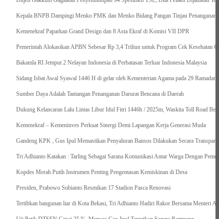
Ditjen Gakkum Gagalkan Penyelundupan 94 Spesimen TSL, Dua Pelaku Dijadikan Ter
Kepala BNPB Dampingi Menko PMK dan Menko Bidang Pangan Tinjau Penanganan Ba
Kemenekraf Paparkan Grand Design dan 8 Asta Ekraf di Komisi VII DPR
Pemerintah Alokasikan APBN Sebesar Rp 3,4 Triliun untuk Program Cek Kesehatan Gr
Bakamla RI Jemput 2 Nelayan Indonesia di Perbatasan Terluar Indonesia Malaysia
Sidang Isbat Awal Syawal 1446 H di gelar oleh Kementerian Agama pada 29 Ramadan
Sumber Daya Adalah Tantangan Penanganan Darurat Bencana di Daerah
Dukung Kelancaran Lalu Lintas Libur Idul Fitri 1446h / 2025m, Waskita Toll Road Be
Kemenekraf – Kemeninves Perkuat Sinergi Demi Lapangan Kerja Generasi Muda
Gandeng KPK , Gus Ipul Memastikan Penyaluran Bansos Dilakukan Secara Transparan
Tri Adhianto Katakan : Tarling Sebagai Sarana Komunikasi Antar Warga Dengan Pemer
Kopdes Merah Putih Instrumen Penting Pengentasan Kemiskinan di Desa
Presiden, Prabowo Subianto Resmikan 17 Stadion Pasca Renovasi
Tertibkan bangunan liar di Kota Bekasi, Tri Adhianto Hadiri Rakor Bersama Menteri