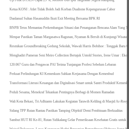
Uji Petik DTSEN Capai 25 %, Mensos Gus Ipul Targetkan Segera Rampung
Ketua KONI : Atlet Tidak Boleh Jadi Korban Dualisme Kepengurusan Cabor
Danlanud Sultan Hasanuddin Ikuti Exit Meeting Bersama BPK RI
BNPB Terus Memantau Perkembangan Situasi dan Penanganan Bencana Alam Yang Terj
Menpar Pastikan Taman Margasatwa Ragunan, Nyaman & Bersih di Kunjungi Wisatawa
Resmikan Groundbreaking Gedung Sekolah, Wawali Harris Bobihoe : Tonggak Baru C
Menghadiri Pameran Seni Meiro Collection Bertajuk Untold Stories, Irene Umar : Ek
120.067 Guru dan Pengawas PAI Terima Tunjangan Profesi Sebelum Lebaran
Perkuat Perlindungan KI Kemenkum Sahkan Kerjasama Dengan Kemenbud
Transformasi Literasi Keuangan dan Digitalisasi Smart untuk Santri Produktif Keme
Peduli Sesama, Menekraf Tekankan Pentingnya Berbagi di Momen Ramadan
Wali Kota Bekasi, Tri Adhianto Lakukan Kegiatan Tarawih Keliling di Masjid Ar-Rosya
Sidang TPP Rutan Rantau Pastikan Tamping Objektif Demi Pembinaan Berkualitas
Sambut HUT RI Ke-81, Rutan Sidikalang Gelar Pemeriksaan Kesehatan Gratis untuk 