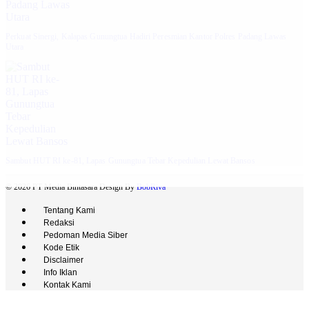
Perkuat Sinergi, Kalapas Gunungtua Hadiri Peresmian Kantor Polres Padang Lawas
Utara
Sambut HUT RI ke-81, Lapas Gunungtua Tebar Kepedulian Lewat Bansos
© 2026 PT Media Bintasara Design By
BobRiva
Tentang Kami
Redaksi
Pedoman Media Siber
Kode Etik
Disclaimer
Info Iklan
Kontak Kami