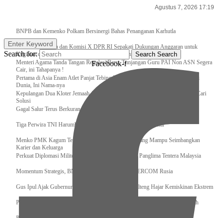
Agustus 7, 2026 17:19
Breaking News
BNPB dan Kemenko Polkam Bersinergi Bahas Penanganan Karhutla
Enter Keyword
Raker Kemenpora dan Komisi X DPR RI Sepakati Dukungan Anggaran untuk
Search for:
Kegiatan dan Program Prioritas Pemuda dan Olahraga
Search
Search
Menteri Agama Tanda Tangan Regulasi Baru, Tunjangan Guru PAI Non ASN Segera
Facebook-f
Cair, ini Tahapanya !
Pertama di Asia Enam Atlet Panjat Tebing Indonesia Taklukkan Tebing Tertinggi
Dunia, Ini Nama-nya
Kepulangan Dua Kloter Jemaah Asal Surabaya Tertunda, Kemenag Upayakan Cari
Solusi
Gagal Salur Terus Berkurang, Gus Ipul: 405 Ribu Lebih Bansos Cair
Tiga Perwira TNI Harumkan Indonesia Di Kancah Internasional
Menko PMK Kagum Terhadap Perempuan Modern yang Mampu Seimbangkan
Karier dan Keluarga
Perkuat Diplomasi Militer, Panglima TNI Terima CC Panglima Tentera Malaysia
Momentum Strategis, BNPB Terima Kunjungan EMERCOM Rusia
Gus Ipul Ajak Gubernur dan Bupati/Wali Kota se-Kalteng Hajar Kemiskinan Ekstrem
Panglima TNI Sambut Kedatangan Presiden RI Usai Lawatan ke Timur Tengah