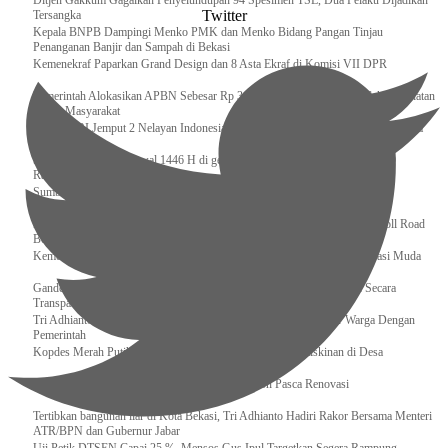
Ditjen Gakkum Gagalkan Penyelundupan 94 Spesimen TSL, Dua Pelaku Dijadikan
Twitter
Tersangka
Kepala BNPB Dampingi Menko PMK dan Menko Bidang Pangan Tinjau
Penanganan Banjir dan Sampah di Bekasi
Kemenekraf Paparkan Grand Design dan 8 Asta Ekraf di Komisi VII DPR
Pemerintah Alokasikan APBN Sebesar Rp 3,4 Triliun untuk Program Cek Kesehatan
Gratis Masyarakat
Bakamla RI Jemput 2 Nelayan Indonesia di Perbatasan Terluar Indonesia Malaysia
Sidang Isbat Awal Syawal 1446 H di gelar oleh Kementerian Agama pada 29
Ramadan
Sumber Daya Adalah Tantangan Penanganan Darurat Bencana di Daerah
Dukung Kelancaran Lalu Lintas Libur Idul Fitri 1446h / 2025m, Waskita Toll Road
Berlakukan Diskon Tarif Sebesar 20%
Kemenekraf – Kemeninves Perkuat Sinergi Demi Lapangan Kerja Generasi Muda
Gandeng KPK , Gus Ipul Memastikan Penyaluran Bansos Dilakukan Secara
Transparan dan Tepat Sasaran
Tri Adhianto Katakan : Tarling Sebagai Sarana Komunikasi Antar Warga Dengan
Pemerintah
Kopdes Merah Putih Instrumen Penting Pengentasan Kemiskinan di Desa
Presiden, Prabowo Subianto Resmikan 17 Stadion Pasca Renovasi
Tertibkan bangunan liar di Kota Bekasi, Tri Adhianto Hadiri Rakor Bersama Menteri
ATR/BPN dan Gubernur Jabar