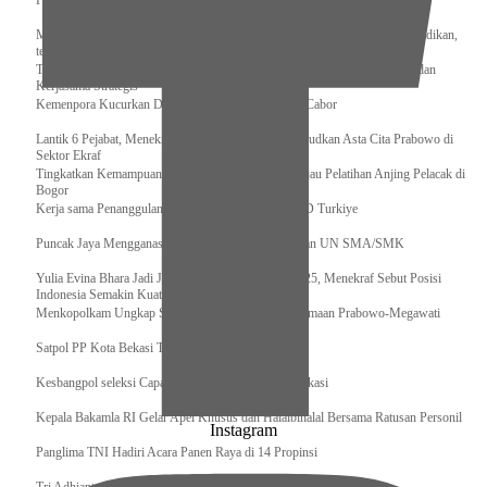
Pengurus Pusat Pordasi Pacu Dapat Pesan dari Sri Paduka
Menag RI dan Dua Menteri Yordania Jalin Sinergi Bidang Wakaf dan Pendidikan,
termasuk Beasiswa
Tiba di Tanah Air, Presiden Prabowo Subianto Bawa Komitmen Investasi dan
Kerjasama Strategis
Kemenpora Kucurkan Dana untuk Pelatnas pada 13 Cabor
Lantik 6 Pejabat, Menekraf Tegaskan Komitmen Wujudkan Asta Cita Prabowo di
Sektor Ekraf
Tingkatkan Kemampuan K9 TNI, Panglima TNI Tinjau Pelatihan Anjing Pelacak di
Bogor
Kerja sama Penanggulangan Bencana BNPB – AFAD Turkiye
Puncak Jaya Mengganas, TNI-POLRI Solid Amankan UN SMA/SMK
Yulia Evina Bhara Jadi Juri Festival Film Cannes 2025, Menekraf Sebut Posisi
Indonesia Semakin Kuat
Menkopolkam Ungkap Spirit Persatuan dan Kebersamaan Prabowo-Megawati
Satpol PP Kota Bekasi Tertibkan PPKS
Kesbangpol seleksi Capaska 736 Siswa/i se-Kota Bekasi
Kepala Bakamla RI Gelar Apel Khusus dan Halalbihalal Bersama Ratusan Personil
Instagram
Panglima TNI Hadiri Acara Panen Raya di 14 Propinsi