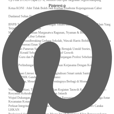
Uji Petik DTSEN Capai 25 %, Mensos Gus Ipul Targetkan Segera Rampung
Pinterest-p
Ketua KONI : Atlet Tidak Boleh Jadi Korban Dualisme Kepengurusan Cabor
Danlanud Sultan Hasanuddin Ikuti Exit Meeting Bersama BPK RI
BNPB Terus Memantau Perkembangan Situasi dan Penanganan Bencana Alam Yang
Terjadi di Beberapa Daerah
Menpar Pastikan Taman Margasatwa Ragunan, Nyaman & Bersih di Kunjungi
Wisatawan Saat Libur Lebaran
Resmikan Groundbreaking Gedung Sekolah, Wawali Harris Bobihoe : Tonggak Baru
Ciptakan Generasi Emas Masa Depan
Menghadiri Pameran Seni Meiro Collection Bertajuk Untold Stories, Irene Umar :
Ekonomi Kreatif Sebagai The New Engine of Growth
120.067 Guru dan Pengawas PAI Terima Tunjangan Profesi Sebelum Lebaran
Perkuat Perlindungan KI Kemenkum Sahkan Kerjasama Dengan Kemenbud
Transformasi Literasi Keuangan dan Digitalisasi Smart untuk Santri Produktif
Kemenko PMK Gandeng Beberapa Intansi
Peduli Sesama, Menekraf Tekankan Pentingnya Berbagi di Momen Ramadan
Wali Kota Bekasi, Tri Adhianto Lakukan Kegiatan Tarawih Keliling di Masjid Ar-
Rosyadah Kelurahan Jatirasa Kecamatan Jatiasih
Wujud Dukungan, Lapas Kotanopan Hadiri Peresmian Pertandingan Olahraga Antar
Kecamatan Kotanopan
Perkuat Integritas Pegawai, Rutan Rantau Ikuti Sosialisasi serta Monev Caraka
LHKAN