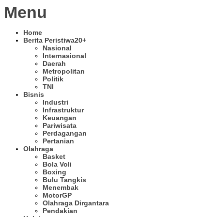
Menu
Home
Berita Peristiwa
20+
Nasional
Internasional
Daerah
Metropolitan
Politik
TNI
Bisnis
Industri
Infrastruktur
Keuangan
Pariwisata
Perdagangan
Pertanian
Olahraga
Basket
Bola Voli
Boxing
Bulu Tangkis
Menembak
MotorGP
Olahraga Dirgantara
Pendakian