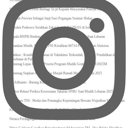
Tri Adhianto : Kota Bekasi Bisa Mempertahankan Keharmonisasian
Satgas Yonif 715/Mtl Berbagi Ta’jil Kepada Masyarakat Puncak Jaya
Sumpah Perwira Sebagai Janji Suci Pegangan Seumur Hidup
Presiden Prabowo Serahkan Zakat kepada BAZNAS di Istana Negara
Kepala BNPB Himbau Pemda Waspada Potensi Bencana Saat Lebaran
Amankan Mudik, Panglima TNI Kerahkan 66714 Personel Dan Alutsista
Pratikno : Kondisi Keamanan di Yahukimo Terkendali, Layanan Pendidikan dan
Kesehatan di Pulihkan
Kemenag Lepas Ratusan Peserta Program Mudik Gratis 1446 H/2025M
Kemenag Siapkan 6.180 Posko Masjid Ramah Mudik Lebaran 2025
Tri Adhianto : Barang Kadaluarsa Segera di Kembalikan
Walkot Bekasi Periksa Kesesuaian Takaran SPBU Saat Mudik Lebaran 2025
Kapuspen TNI : Media dan Pemangku Kepentingan Bersatu Wujudkan Mudik Aman
2025
Kemenekraf Ajak Kabinet Merah Putih Nobar Film Animasi Jumbo
Neraca Perdagangan Indonesia Surplus 58 Bulan Berturut-turut