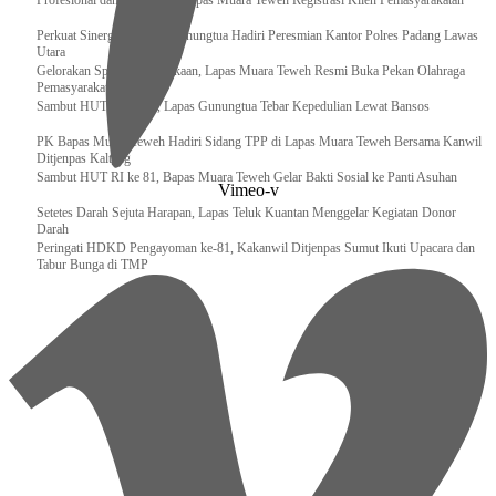
‎Profesional dan Akuntabel, Bapas Muara Teweh Registrasi Klien Pemasyarakatan
Perkuat Sinergi, Kalapas Gunungtua Hadiri Peresmian Kantor Polres Padang Lawas
Utara
Gelorakan Spirit Kemerdekaan, Lapas Muara Teweh Resmi Buka Pekan Olahraga
Pemasyarakatan
Sambut HUT RI ke-81, Lapas Gunungtua Tebar Kepedulian Lewat Bansos
‎PK Bapas Muara Teweh Hadiri Sidang TPP di Lapas Muara Teweh Bersama Kanwil
Ditjenpas Kalteng
‎Sambut HUT RI ke 81, Bapas Muara Teweh Gelar Bakti Sosial ke Panti Asuhan
Vimeo-v
Setetes Darah Sejuta Harapan, Lapas Teluk Kuantan Menggelar Kegiatan Donor
Darah
Peringati HDKD Pengayoman ke-81, Kakanwil Ditjenpas Sumut Ikuti Upacara dan
Tabur Bunga di TMP