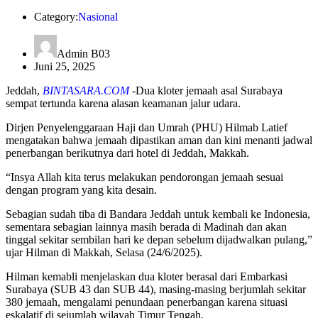
Category:
Nasional
Admin B03
Juni 25, 2025
Jeddah,
BINTASARA.COM
-Dua kloter jemaah asal Surabaya
sempat tertunda karena alasan keamanan jalur udara.
Dirjen Penyelenggaraan Haji dan Umrah (PHU) Hilmab Latief
mengatakan bahwa jemaah dipastikan aman dan kini menanti jadwal
penerbangan berikutnya dari hotel di Jeddah, Makkah.
“Insya Allah kita terus melakukan pendorongan jemaah sesuai
dengan program yang kita desain.
Sebagian sudah tiba di Bandara Jeddah untuk kembali ke Indonesia,
sementara sebagian lainnya masih berada di Madinah dan akan
tinggal sekitar sembilan hari ke depan sebelum dijadwalkan pulang,”
ujar Hilman di Makkah, Selasa (24/6/2025).
Hilman kemabli menjelaskan dua kloter berasal dari Embarkasi
Surabaya (SUB 43 dan SUB 44), masing-masing berjumlah sekitar
380 jemaah, mengalami penundaan penerbangan karena situasi
eskalatif di sejumlah wilayah Timur Tengah.