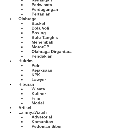
Pariwisata
Perdagangan
Pertanian
Olahraga
Basket
Bola Voli
Boxing
Bulu Tangkis
Menembak
MotorGP
Olahraga Dirgantara
Pendakian
Hukrim
Polri
Kejaksaan
KPK
Lawyer
Hiburan
Wisata
Kuliner
Film
Model
Artikel
Lainnya
Watch
Advetorial
Komunitas
Pedoman Siber