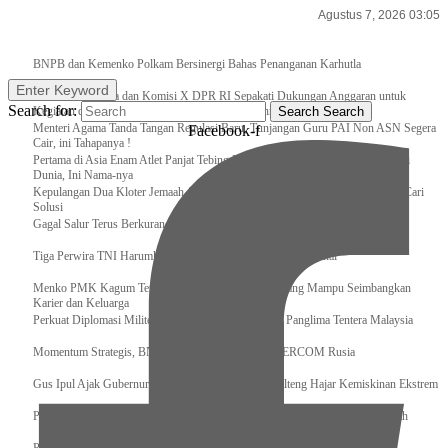
Agustus 7, 2026 03:05
Breaking News
BNPB dan Kemenko Polkam Bersinergi Bahas Penanganan Karhutla
Enter Keyword
Raker Kemenpora dan Komisi X DPR RI Sepakati Dukungan Anggaran untuk
Search for:
Kegiatan dan Program Prioritas Pemuda dan Olahraga
Search
Search
Menteri Agama Tanda Tangan Regulasi Baru, Tunjangan Guru PAI Non ASN Segera
Facebook-f
Cair, ini Tahapanya !
Pertama di Asia Enam Atlet Panjat Tebing Indonesia Taklukkan Tebing Tertinggi
Dunia, Ini Nama-nya
Kepulangan Dua Kloter Jemaah Asal Surabaya Tertunda, Kemenag Upayakan Cari
Solusi
Gagal Salur Terus Berkurang, Gus Ipul: 405 Ribu Lebih Bansos Cair
Tiga Perwira TNI Harumkan Indonesia Di Kancah Internasional
Menko PMK Kagum Terhadap Perempuan Modern yang Mampu Seimbangkan
Karier dan Keluarga
Perkuat Diplomasi Militer, Panglima TNI Terima CC Panglima Tentera Malaysia
Momentum Strategis, BNPB Terima Kunjungan EMERCOM Rusia
Gus Ipul Ajak Gubernur dan Bupati/Wali Kota se-Kalteng Hajar Kemiskinan Ekstrem
Panglima TNI Sambut Kedatangan Presiden RI Usai Lawatan ke Timur Tengah