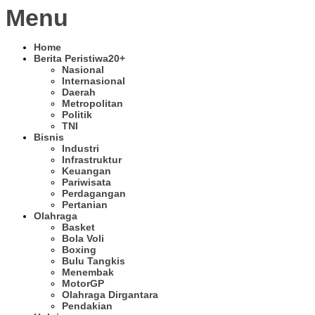
Menu
Home
Berita Peristiwa
20+
Nasional
Internasional
Daerah
Metropolitan
Politik
TNI
Bisnis
Industri
Infrastruktur
Keuangan
Pariwisata
Perdagangan
Pertanian
Olahraga
Basket
Bola Voli
Boxing
Bulu Tangkis
Menembak
MotorGP
Olahraga Dirgantara
Pendakian