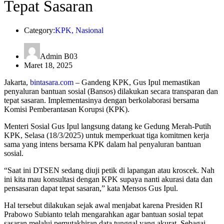
Tepat Sasaran
Category:
KPK
,
Nasional
Admin B03
Maret 18, 2025
Jakarta,
bintasara.com
– Gandeng KPK, Gus Ipul memastikan
penyaluran bantuan sosial (Bansos) dilakukan secara transparan dan
tepat sasaran. Implementasinya dengan berkolaborasi bersama
Komisi Pemberantasan Korupsi (KPK).
Menteri Sosial Gus Ipul langsung datang ke Gedung Merah-Putih
KPK, Selasa (18/3/2025) untuk memperkuat tiga komitmen kerja
sama yang intens bersama KPK dalam hal penyaluran bantuan
sosial.
“Saat ini DTSEN sedang diuji petik di lapangan atau kroscek. Nah
ini kita mau konsultasi dengan KPK supaya nanti akurasi data dan
pensasaran dapat tepat sasaran,” kata Mensos Gus Ipul.
Hal tersebut dilakukan sejak awal menjabat karena Presiden RI
Prabowo Subianto telah mengarahkan agar bantuan sosial tepat
sasaran melalui pemutakhiran data tunggal yang akurat. Sebagai