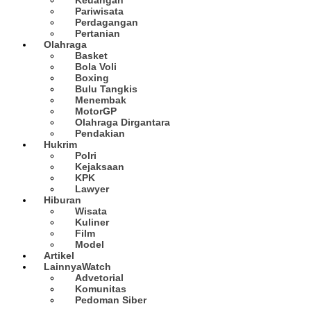
Pariwisata
Perdagangan
Pertanian
Olahraga
Basket
Bola Voli
Boxing
Bulu Tangkis
Menembak
MotorGP
Olahraga Dirgantara
Pendakian
Hukrim
Polri
Kejaksaan
KPK
Lawyer
Hiburan
Wisata
Kuliner
Film
Model
Artikel
Lainnya
Watch
Advetorial
Komunitas
Pedoman Siber