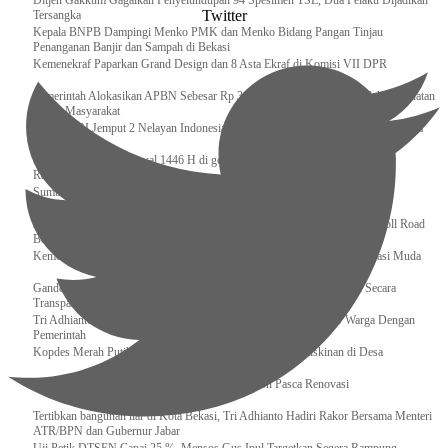
Ditjen Gakkum Gagalkan Penyelundupan 94 Spesimen TSL, Dua Pelaku Dijadikan
Twitter
Tersangka
Kepala BNPB Dampingi Menko PMK dan Menko Bidang Pangan Tinjau
Penanganan Banjir dan Sampah di Bekasi
Kemenekraf Paparkan Grand Design dan 8 Asta Ekraf di Komisi VII DPR
Pemerintah Alokasikan APBN Sebesar Rp 3,4 Triliun untuk Program Cek Kesehatan
Gratis Masyarakat
Bakamla RI Jemput 2 Nelayan Indonesia di Perbatasan Terluar Indonesia Malaysia
Sidang Isbat Awal Syawal 1446 H di gelar oleh Kementerian Agama pada 29
Ramadan
Sumber Daya Adalah Tantangan Penanganan Darurat Bencana di Daerah
Dukung Kelancaran Lalu Lintas Libur Idul Fitri 1446h / 2025m, Waskita Toll Road
Berlakukan Diskon Tarif Sebesar 20%
Kemenekraf – Kemeninves Perkuat Sinergi Demi Lapangan Kerja Generasi Muda
Gandeng KPK , Gus Ipul Memastikan Penyaluran Bansos Dilakukan Secara
Transparan dan Tepat Sasaran
Tri Adhianto Katakan : Tarling Sebagai Sarana Komunikasi Antar Warga Dengan
Pemerintah
Kopdes Merah Putih Instrumen Penting Pengentasan Kemiskinan di Desa
Presiden, Prabowo Subianto Resmikan 17 Stadion Pasca Renovasi
Tertibkan bangunan liar di Kota Bekasi, Tri Adhianto Hadiri Rakor Bersama Menteri
ATR/BPN dan Gubernur Jabar