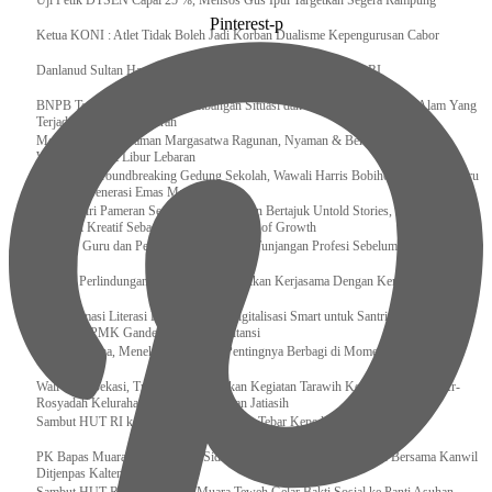
Uji Petik DTSEN Capai 25 %, Mensos Gus Ipul Targetkan Segera Rampung
Pinterest-p
Ketua KONI : Atlet Tidak Boleh Jadi Korban Dualisme Kepengurusan Cabor
Danlanud Sultan Hasanuddin Ikuti Exit Meeting Bersama BPK RI
BNPB Terus Memantau Perkembangan Situasi dan Penanganan Bencana Alam Yang
Terjadi di Beberapa Daerah
Menpar Pastikan Taman Margasatwa Ragunan, Nyaman & Bersih di Kunjungi
Wisatawan Saat Libur Lebaran
Resmikan Groundbreaking Gedung Sekolah, Wawali Harris Bobihoe : Tonggak Baru
Ciptakan Generasi Emas Masa Depan
Menghadiri Pameran Seni Meiro Collection Bertajuk Untold Stories, Irene Umar :
Ekonomi Kreatif Sebagai The New Engine of Growth
120.067 Guru dan Pengawas PAI Terima Tunjangan Profesi Sebelum Lebaran
Perkuat Perlindungan KI Kemenkum Sahkan Kerjasama Dengan Kemenbud
Transformasi Literasi Keuangan dan Digitalisasi Smart untuk Santri Produktif
Kemenko PMK Gandeng Beberapa Intansi
Peduli Sesama, Menekraf Tekankan Pentingnya Berbagi di Momen Ramadan
Wali Kota Bekasi, Tri Adhianto Lakukan Kegiatan Tarawih Keliling di Masjid Ar-
Rosyadah Kelurahan Jatirasa Kecamatan Jatiasih
Sambut HUT RI ke-81, Lapas Gunungtua Tebar Kepedulian Lewat Bansos
‎PK Bapas Muara Teweh Hadiri Sidang TPP di Lapas Muara Teweh Bersama Kanwil
Ditjenpas Kalteng