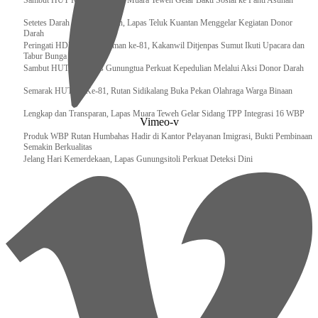
‎Sambut HUT RI ke 81, Bapas Muara Teweh Gelar Bakti Sosial ke Panti Asuhan
Setetes Darah Sejuta Harapan, Lapas Teluk Kuantan Menggelar Kegiatan Donor
Darah
Peringati HDKD Pengayoman ke-81, Kakanwil Ditjenpas Sumut Ikuti Upacara dan
Tabur Bunga di TMP
Sambut HUT RI, Lapas Gunungtua Perkuat Kepedulian Melalui Aksi Donor Darah
Semarak HUT RI Ke-81, Rutan Sidikalang Buka Pekan Olahraga Warga Binaan
Lengkap dan Transparan, Lapas Muara Teweh Gelar Sidang TPP Integrasi 16 WBP
Vimeo-v
Produk WBP Rutan Humbahas Hadir di Kantor Pelayanan Imigrasi, Bukti Pembinaan
Semakin Berkualitas
Jelang Hari Kemerdekaan, Lapas Gunungsitoli Perkuat Deteksi Dini