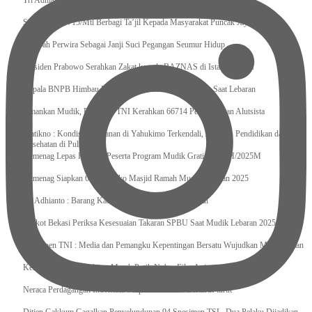
Tri Adhianto : Kota Bekasi Bisa Mempertahankan Keharmonisasian
Satgas Yonif 715/Mtl Berbagi Ta’jil Kepada Masyarakat Puncak Jaya
Sumpah Perwira Sebagai Janji Suci Pegangan Seumur Hidup
Presiden Prabowo Serahkan Zakat kepada BAZNAS di Istana Negara
Kepala BNPB Himbau Pemda Waspada Potensi Bencana Saat Lebaran
Amankan Mudik, Panglima TNI Kerahkan 66714 Personel Dan Alutsista
Pratikno : Kondisi Keamanan di Yahukimo Terkendali, Layanan Pendidikan dan
Kesehatan di Pulihkan
Kemenag Lepas Ratusan Peserta Program Mudik Gratis 1446 H/2025M
Kemenag Siapkan 6.180 Posko Masjid Ramah Mudik Lebaran 2025
Tri Adhianto : Barang Kadaluarsa Segera di Kembalikan
Walkot Bekasi Periksa Kesesuaian Takaran SPBU Saat Mudik Lebaran 2025
Kapuspen TNI : Media dan Pemangku Kepentingan Bersatu Wujudkan Mudik Aman
2025
Kemenekraf Ajak Kabinet Merah Putih Nobar Film Animasi Jumbo
Neraca Perdagangan Indonesia Surplus 58 Bulan Berturut-turut