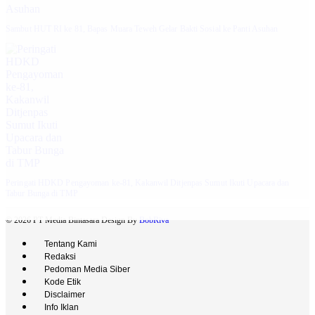
‎Sambut HUT RI ke 81, Bapas Muara Teweh Gelar Bakti Sosial ke Panti Asuhan
Peringati HDKD Pengayoman ke-81, Kakanwil Ditjenpas Sumut Ikuti Upacara dan
Tabur Bunga di TMP
© 2026 PT Media Bintasara Design By
BobRiva
Tentang Kami
Redaksi
Pedoman Media Siber
Kode Etik
Disclaimer
Info Iklan