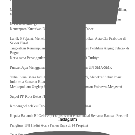
Pengurus Pusat Pordasi Pacu Dapat Pesan dari Sri Paduka
Menag RI dan Dua Menteri Yordania Jalin Sinergi Bidang Wakaf dan Pendidikan,
termasuk Beasiswa
Tiba di Tanah Air, Presiden Prabowo Subianto Bawa Komitmen Investasi dan
Kerjasama Strategis
Kemenpora Kucurkan Dana untuk Pelatnas pada 13 Cabor
Lantik 6 Pejabat, Menekraf Tegaskan Komitmen Wujudkan Asta Cita Prabowo di
Sektor Ekraf
Tingkatkan Kemampuan K9 TNI, Panglima TNI Tinjau Pelatihan Anjing Pelacak di
Bogor
Kerja sama Penanggulangan Bencana BNPB – AFAD Turkiye
Puncak Jaya Mengganas, TNI-POLRI Solid Amankan UN SMA/SMK
Yulia Evina Bhara Jadi Juri Festival Film Cannes 2025, Menekraf Sebut Posisi
Indonesia Semakin Kuat
Menkopolkam Ungkap Spirit Persatuan dan Kebersamaan Prabowo-Megawati
Satpol PP Kota Bekasi Tertibkan PPKS
Kesbangpol seleksi Capaska 736 Siswa/i se-Kota Bekasi
Kepala Bakamla RI Gelar Apel Khusus dan Halalbihalal Bersama Ratusan Personil
Instagram
Panglima TNI Hadiri Acara Panen Raya di 14 Propinsi