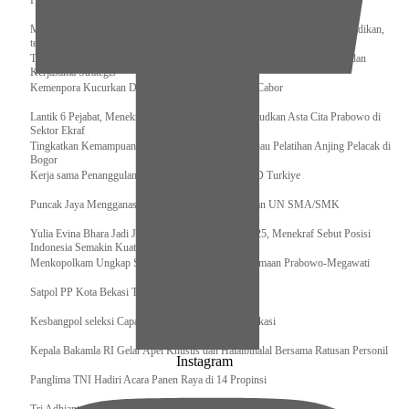
Pengurus Pusat Pordasi Pacu Dapat Pesan dari Sri Paduka
Menag RI dan Dua Menteri Yordania Jalin Sinergi Bidang Wakaf dan Pendidikan,
termasuk Beasiswa
Tiba di Tanah Air, Presiden Prabowo Subianto Bawa Komitmen Investasi dan
Kerjasama Strategis
Kemenpora Kucurkan Dana untuk Pelatnas pada 13 Cabor
Lantik 6 Pejabat, Menekraf Tegaskan Komitmen Wujudkan Asta Cita Prabowo di
Sektor Ekraf
Tingkatkan Kemampuan K9 TNI, Panglima TNI Tinjau Pelatihan Anjing Pelacak di
Bogor
Kerja sama Penanggulangan Bencana BNPB – AFAD Turkiye
Puncak Jaya Mengganas, TNI-POLRI Solid Amankan UN SMA/SMK
Yulia Evina Bhara Jadi Juri Festival Film Cannes 2025, Menekraf Sebut Posisi
Indonesia Semakin Kuat
Menkopolkam Ungkap Spirit Persatuan dan Kebersamaan Prabowo-Megawati
Satpol PP Kota Bekasi Tertibkan PPKS
Kesbangpol seleksi Capaska 736 Siswa/i se-Kota Bekasi
Kepala Bakamla RI Gelar Apel Khusus dan Halalbihalal Bersama Ratusan Personil
Instagram
Panglima TNI Hadiri Acara Panen Raya di 14 Propinsi