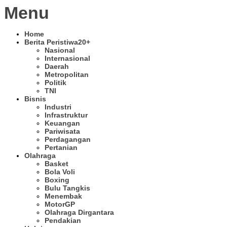
Menu
Home
Berita Peristiwa
20+
Nasional
Internasional
Daerah
Metropolitan
Politik
TNI
Bisnis
Industri
Infrastruktur
Keuangan
Pariwisata
Perdagangan
Pertanian
Olahraga
Basket
Bola Voli
Boxing
Bulu Tangkis
Menembak
MotorGP
Olahraga Dirgantara
Pendakian