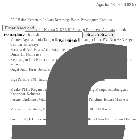
Agustus 10, 2026 02:57
Breaking News
BNPB dan Kemenko Polkam Bersinergi Bahas Penanganan Karhutla
Enter Keyword
Raker Kemenpora dan Komisi X DPR RI Sepakati Dukungan Anggaran untuk
Search for:
Kegiatan dan Program Prioritas Pemuda dan Olahraga
Search
Search
Menteri Agama Tanda Tangan Regulasi Baru, Tunjangan Guru PAI Non ASN Segera
Facebook-f
Cair, ini Tahapanya !
Pertama di Asia Enam Atlet Panjat Tebing Indonesia Taklukkan Tebing Tertinggi
Dunia, Ini Nama-nya
Kepulangan Dua Kloter Jemaah Asal Surabaya Tertunda, Kemenag Upayakan Cari
Solusi
Gagal Salur Terus Berkurang, Gus Ipul: 405 Ribu Lebih Bansos Cair
Tiga Perwira TNI Harumkan Indonesia Di Kancah Internasional
Menko PMK Kagum Terhadap Perempuan Modern yang Mampu Seimbangkan
Karier dan Keluarga
Perkuat Diplomasi Militer, Panglima TNI Terima CC Panglima Tentera Malaysia
Momentum Strategis, BNPB Terima Kunjungan EMERCOM Rusia
Gus Ipul Ajak Gubernur dan Bupati/Wali Kota se-Kalteng Hajar Kemiskinan Ekstrem
Panglima TNI Sambut Kedatangan Presiden RI Usai Lawatan ke Timur Tengah