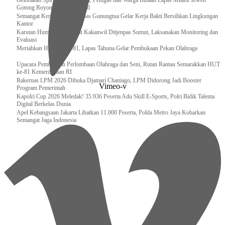
Gelorakan Spirit Kemerdekaan, Petugas dan Warga Binaan Lapas Muara Teweh
Gotong Royong Kurve Masjid
Semangat Kemerdekaan, Lapas Gunungtua Gelar Kerja Bakti Bersihkan Lingkungan
Kantor
Karutan Humbahas Sambut Kakanwil Ditjenpas Sumut, Laksanakan Monitoring dan
Evaluasi
Meriahkan HUT RI ke-81, Lapas Tahuna Gelar Pembukaan Pekan Olahraga
Upacara Pembukaan Perlombaan Olahraga dan Seni, Rutan Rantau Semarakkan HUT
ke-81 Kemerdekaan RI
Rakernas LPM 2026 Dibuka Djamari Chaniago, LPM Didorong Jadi Booster
Vimeo-v
Program Pemerintah
Kapolri Cup 2026 Meledak! 35.936 Peserta Adu Skill E-Sports, Polri Bidik Talenta
Digital Berkelas Dunia
Apel Kebangsaan Jakarta Libatkan 11.000 Peserta, Polda Metro Jaya Kobarkan
Semangat Jaga Indonesia