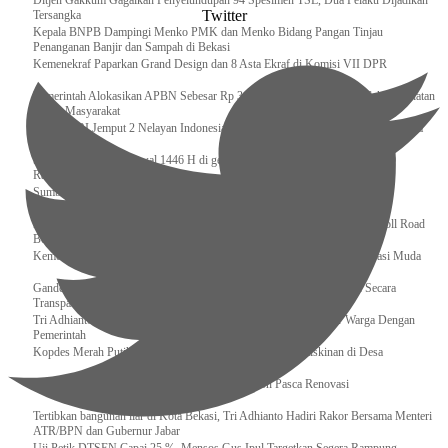
Ditjen Gakkum Gagalkan Penyelundupan 94 Spesimen TSL, Dua Pelaku Dijadikan
Twitter
Tersangka
Kepala BNPB Dampingi Menko PMK dan Menko Bidang Pangan Tinjau
Penanganan Banjir dan Sampah di Bekasi
Kemenekraf Paparkan Grand Design dan 8 Asta Ekraf di Komisi VII DPR
Pemerintah Alokasikan APBN Sebesar Rp 3,4 Triliun untuk Program Cek Kesehatan
Gratis Masyarakat
Bakamla RI Jemput 2 Nelayan Indonesia di Perbatasan Terluar Indonesia Malaysia
Sidang Isbat Awal Syawal 1446 H di gelar oleh Kementerian Agama pada 29
Ramadan
Sumber Daya Adalah Tantangan Penanganan Darurat Bencana di Daerah
Dukung Kelancaran Lalu Lintas Libur Idul Fitri 1446h / 2025m, Waskita Toll Road
Berlakukan Diskon Tarif Sebesar 20%
Kemenekraf – Kemeninves Perkuat Sinergi Demi Lapangan Kerja Generasi Muda
Gandeng KPK , Gus Ipul Memastikan Penyaluran Bansos Dilakukan Secara
Transparan dan Tepat Sasaran
Tri Adhianto Katakan : Tarling Sebagai Sarana Komunikasi Antar Warga Dengan
Pemerintah
Kopdes Merah Putih Instrumen Penting Pengentasan Kemiskinan di Desa
Presiden, Prabowo Subianto Resmikan 17 Stadion Pasca Renovasi
Tertibkan bangunan liar di Kota Bekasi, Tri Adhianto Hadiri Rakor Bersama Menteri
ATR/BPN dan Gubernur Jabar