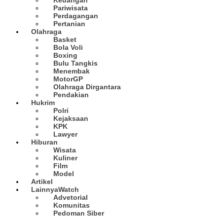
Pariwisata
Perdagangan
Pertanian
Olahraga
Basket
Bola Voli
Boxing
Bulu Tangkis
Menembak
MotorGP
Olahraga Dirgantara
Pendakian
Hukrim
Polri
Kejaksaan
KPK
Lawyer
Hiburan
Wisata
Kuliner
Film
Model
Artikel
Lainnya
Watch
Advetorial
Komunitas
Pedoman Siber