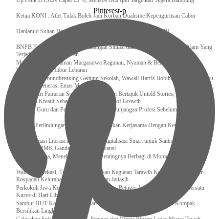
Uji Petik DTSEN Capai 25 %, Mensos Gus Ipul Targetkan Segera Rampung
Pinterest-p
Ketua KONI : Atlet Tidak Boleh Jadi Korban Dualisme Kepengurusan Cabor
Danlanud Sultan Hasanuddin Ikuti Exit Meeting Bersama BPK RI
BNPB Terus Memantau Perkembangan Situasi dan Penanganan Bencana Alam Yang
Terjadi di Beberapa Daerah
Menpar Pastikan Taman Margasatwa Ragunan, Nyaman & Bersih di Kunjungi
Wisatawan Saat Libur Lebaran
Resmikan Groundbreaking Gedung Sekolah, Wawali Harris Bobihoe : Tonggak Baru
Ciptakan Generasi Emas Masa Depan
Menghadiri Pameran Seni Meiro Collection Bertajuk Untold Stories, Irene Umar :
Ekonomi Kreatif Sebagai The New Engine of Growth
120.067 Guru dan Pengawas PAI Terima Tunjangan Profesi Sebelum Lebaran
Perkuat Perlindungan KI Kemenkum Sahkan Kerjasama Dengan Kemenbud
Transformasi Literasi Keuangan dan Digitalisasi Smart untuk Santri Produktif
Kemenko PMK Gandeng Beberapa Intansi
Peduli Sesama, Menekraf Tekankan Pentingnya Berbagi di Momen Ramadan
Wali Kota Bekasi, Tri Adhianto Lakukan Kegiatan Tarawih Keliling di Masjid Ar-
Rosyadah Kelurahan Jatirasa Kecamatan Jatiasih
Perkokoh Jiwa Korsa dan Keasrian Kantor, Petugas Lapas Muara Teweh Bersatu
Kurve di Hari Libur
Sambut HUT Ke-81 Kemerdekaan RI, Pegawai Lapas Gunungsitoli Kompak
Bersihkan Lingkungan Kantor