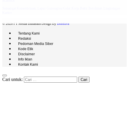
Semangat Kemerdekaan, Lapas Gunungtua Gelar Kerja Bakti Bersihkan Lingkungan
Kantor
© 2026 PT Media Bintasara Design By
BobRiva
Tentang Kami
Redaksi
Pedoman Media Siber
Kode Etik
Disclaimer
Info Iklan
Kontak Kami
Cari untuk: