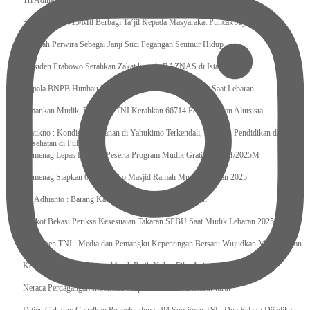
Tri Adhianto : Kota Bekasi Bisa Mempertahankan Keharmonisasian
Satgas Yonif 715/Mtl Berbagi Ta’jil Kepada Masyarakat Puncak Jaya
Sumpah Perwira Sebagai Janji Suci Pegangan Seumur Hidup
Presiden Prabowo Serahkan Zakat kepada BAZNAS di Istana Negara
Kepala BNPB Himbau Pemda Waspada Potensi Bencana Saat Lebaran
Amankan Mudik, Panglima TNI Kerahkan 66714 Personel Dan Alutsista
Pratikno : Kondisi Keamanan di Yahukimo Terkendali, Layanan Pendidikan dan
Kesehatan di Pulihkan
Kemenag Lepas Ratusan Peserta Program Mudik Gratis 1446 H/2025M
Kemenag Siapkan 6.180 Posko Masjid Ramah Mudik Lebaran 2025
Tri Adhianto : Barang Kadaluarsa Segera di Kembalikan
Walkot Bekasi Periksa Kesesuaian Takaran SPBU Saat Mudik Lebaran 2025
Kapuspen TNI : Media dan Pemangku Kepentingan Bersatu Wujudkan Mudik Aman
2025
Kemenekraf Ajak Kabinet Merah Putih Nobar Film Animasi Jumbo
Neraca Perdagangan Indonesia Surplus 58 Bulan Berturut-turut