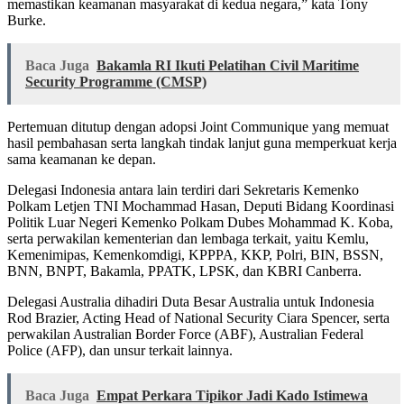
memastikan keamanan masyarakat di kedua negara,” kata Tony
Burke.
Baca Juga
Bakamla RI Ikuti Pelatihan Civil Maritime
Security Programme (CMSP)
Pertemuan ditutup dengan adopsi Joint Communique yang memuat
hasil pembahasan serta langkah tindak lanjut guna memperkuat kerja
sama keamanan ke depan.
Delegasi Indonesia antara lain terdiri dari Sekretaris Kemenko
Polkam Letjen TNI Mochammad Hasan, Deputi Bidang Koordinasi
Politik Luar Negeri Kemenko Polkam Dubes Mohammad K. Koba,
serta perwakilan kementerian dan lembaga terkait, yaitu Kemlu,
Kemenimipas, Kemenkomdigi, KPPPA, KKP, Polri, BIN, BSSN,
BNN, BNPT, Bakamla, PPATK, LPSK, dan KBRI Canberra.
Delegasi Australia dihadiri Duta Besar Australia untuk Indonesia
Rod Brazier, Acting Head of National Security Ciara Spencer, serta
perwakilan Australian Border Force (ABF), Australian Federal
Police (AFP), dan unsur terkait lainnya.
Baca Juga
Empat Perkara Tipikor Jadi Kado Istimewa