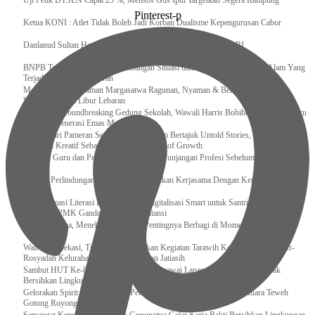
Uji Petik DTSEN Capai 25 %, Mensos Gus Ipul Targetkan Segera Rampung
Pinterest-p
Ketua KONI : Atlet Tidak Boleh Jadi Korban Dualisme Kepengurusan Cabor
Danlanud Sultan Hasanuddin Ikuti Exit Meeting Bersama BPK RI
BNPB Terus Memantau Perkembangan Situasi dan Penanganan Bencana Alam Yang
Terjadi di Beberapa Daerah
Menpar Pastikan Taman Margasatwa Ragunan, Nyaman & Bersih di Kunjungi
Wisatawan Saat Libur Lebaran
Resmikan Groundbreaking Gedung Sekolah, Wawali Harris Bobihoe : Tonggak Baru
Ciptakan Generasi Emas Masa Depan
Menghadiri Pameran Seni Meiro Collection Bertajuk Untold Stories, Irene Umar :
Ekonomi Kreatif Sebagai The New Engine of Growth
120.067 Guru dan Pengawas PAI Terima Tunjangan Profesi Sebelum Lebaran
Perkuat Perlindungan KI Kemenkum Sahkan Kerjasama Dengan Kemenbud
Transformasi Literasi Keuangan dan Digitalisasi Smart untuk Santri Produktif
Kemenko PMK Gandeng Beberapa Intansi
Peduli Sesama, Menekraf Tekankan Pentingnya Berbagi di Momen Ramadan
Wali Kota Bekasi, Tri Adhianto Lakukan Kegiatan Tarawih Keliling di Masjid Ar-
Rosyadah Kelurahan Jatirasa Kecamatan Jatiasih
Sambut HUT Ke-81 Kemerdekaan RI, Pegawai Lapas Gunungsitoli Kompak
Bersihkan Lingkungan Kantor
Gelorakan Spirit Kemerdekaan, Petugas dan Warga Binaan Lapas Muara Teweh
Gotong Royong Kurve Masjid