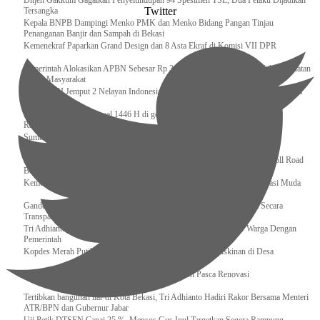
Ditjen Gakkum Gagalkan Penyelundupan 94 Spesimen TSL, Dua Pelaku Dijadikan
Twitter
Tersangka
Kepala BNPB Dampingi Menko PMK dan Menko Bidang Pangan Tinjau
Penanganan Banjir dan Sampah di Bekasi
Kemenekraf Paparkan Grand Design dan 8 Asta Ekraf di Komisi VII DPR
Pemerintah Alokasikan APBN Sebesar Rp 3,4 Triliun untuk Program Cek Kesehatan
Gratis Masyarakat
Bakamla RI Jemput 2 Nelayan Indonesia di Perbatasan Terluar Indonesia Malaysia
Sidang Isbat Awal Syawal 1446 H di gelar oleh Kementerian Agama pada 29
Ramadan
Sumber Daya Adalah Tantangan Penanganan Darurat Bencana di Daerah
Dukung Kelancaran Lalu Lintas Libur Idul Fitri 1446h / 2025m, Waskita Toll Road
Berlakukan Diskon Tarif Sebesar 20%
Kemenekraf – Kemeninves Perkuat Sinergi Demi Lapangan Kerja Generasi Muda
Gandeng KPK , Gus Ipul Memastikan Penyaluran Bansos Dilakukan Secara
Transparan dan Tepat Sasaran
Tri Adhianto Katakan : Tarling Sebagai Sarana Komunikasi Antar Warga Dengan
Pemerintah
Kopdes Merah Putih Instrumen Penting Pengentasan Kemiskinan di Desa
Presiden, Prabowo Subianto Resmikan 17 Stadion Pasca Renovasi
Tertibkan bangunan liar di Kota Bekasi, Tri Adhianto Hadiri Rakor Bersama Menteri
ATR/BPN dan Gubernur Jabar