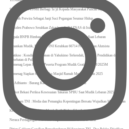
Tri Adhianto : Kota Bekasi Bisa Mempertahankan Keharmonisasian
Satgas Yonif 715/Mtl Berbagi Ta’jil Kepada Masyarakat Puncak Jaya
Sumpah Perwira Sebagai Janji Suci Pegangan Seumur Hidup
Presiden Prabowo Serahkan Zakat kepada BAZNAS di Istana Negara
Kepala BNPB Himbau Pemda Waspada Potensi Bencana Saat Lebaran
Amankan Mudik, Panglima TNI Kerahkan 66714 Personel Dan Alutsista
Pratikno : Kondisi Keamanan di Yahukimo Terkendali, Layanan Pendidikan dan
Kesehatan di Pulihkan
Kemenag Lepas Ratusan Peserta Program Mudik Gratis 1446 H/2025M
Kemenag Siapkan 6.180 Posko Masjid Ramah Mudik Lebaran 2025
Tri Adhianto : Barang Kadaluarsa Segera di Kembalikan
Walkot Bekasi Periksa Kesesuaian Takaran SPBU Saat Mudik Lebaran 2025
Kapuspen TNI : Media dan Pemangku Kepentingan Bersatu Wujudkan Mudik Aman
2025
Kemenekraf Ajak Kabinet Merah Putih Nobar Film Animasi Jumbo
Neraca Perdagangan Indonesia Surplus 58 Bulan Berturut-turut