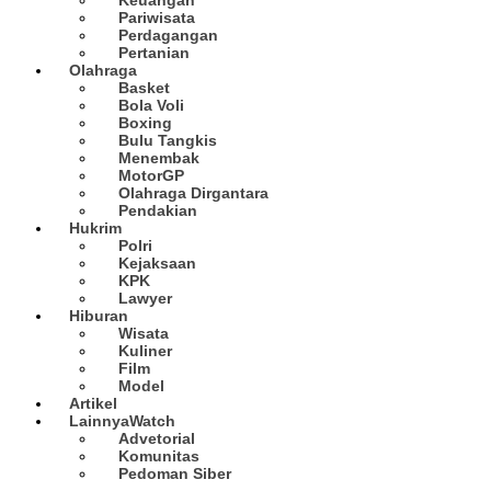
Pariwisata
Perdagangan
Pertanian
Olahraga
Basket
Bola Voli
Boxing
Bulu Tangkis
Menembak
MotorGP
Olahraga Dirgantara
Pendakian
Hukrim
Polri
Kejaksaan
KPK
Lawyer
Hiburan
Wisata
Kuliner
Film
Model
Artikel
Lainnya
Watch
Advetorial
Komunitas
Pedoman Siber