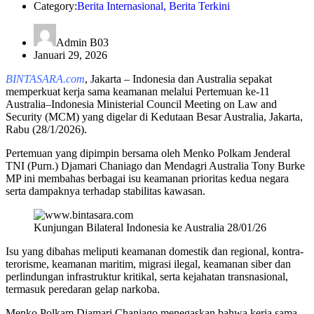
Category:
Berita Internasional
,
Berita Terkini
Admin B03
Januari 29, 2026
BINTASARA.com
, Jakarta – Indonesia dan Australia sepakat
memperkuat kerja sama keamanan melalui Pertemuan ke-11
Australia–Indonesia Ministerial Council Meeting on Law and
Security (MCM) yang digelar di Kedutaan Besar Australia, Jakarta,
Rabu (28/1/2026).
Pertemuan yang dipimpin bersama oleh Menko Polkam Jenderal
TNI (Purn.) Djamari Chaniago dan Mendagri Australia Tony Burke
MP ini membahas berbagai isu keamanan prioritas kedua negara
serta dampaknya terhadap stabilitas kawasan.
Kunjungan Bilateral Indonesia ke Australia 28/01/26
Isu yang dibahas meliputi keamanan domestik dan regional, kontra-
terorisme, keamanan maritim, migrasi ilegal, keamanan siber dan
perlindungan infrastruktur kritikal, serta kejahatan transnasional,
termasuk peredaran gelap narkoba.
Menko Polkam Djamari Chaniago menegaskan bahwa kerja sama