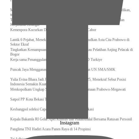
Pengurus Pusat Pordasi Pacu Dapat Pesan dari Sri Paduka
Menag RI dan Dua Menteri Yordania Jalin Sinergi Bidang Wakaf dan Pendidikan,
termasuk Beasiswa
Tiba di Tanah Air, Presiden Prabowo Subianto Bawa Komitmen Investasi dan
Kerjasama Strategis
Kemenpora Kucurkan Dana untuk Pelatnas pada 13 Cabor
Lantik 6 Pejabat, Menekraf Tegaskan Komitmen Wujudkan Asta Cita Prabowo di
Sektor Ekraf
Tingkatkan Kemampuan K9 TNI, Panglima TNI Tinjau Pelatihan Anjing Pelacak di
Bogor
Kerja sama Penanggulangan Bencana BNPB – AFAD Turkiye
Puncak Jaya Mengganas, TNI-POLRI Solid Amankan UN SMA/SMK
Yulia Evina Bhara Jadi Juri Festival Film Cannes 2025, Menekraf Sebut Posisi
Indonesia Semakin Kuat
Menkopolkam Ungkap Spirit Persatuan dan Kebersamaan Prabowo-Megawati
Satpol PP Kota Bekasi Tertibkan PPKS
Kesbangpol seleksi Capaska 736 Siswa/i se-Kota Bekasi
Kepala Bakamla RI Gelar Apel Khusus dan Halalbihalal Bersama Ratusan Personil
Instagram
Panglima TNI Hadiri Acara Panen Raya di 14 Propinsi