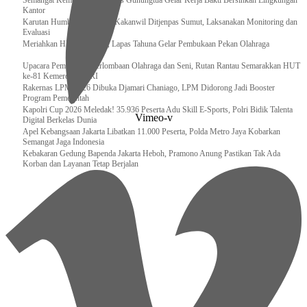
Semangat Kemerdekaan, Lapas Gunungtua Gelar Kerja Bakti Bersihkan Lingkungan
Kantor
Karutan Humbahas Sambut Kakanwil Ditjenpas Sumut, Laksanakan Monitoring dan
Evaluasi
Meriahkan HUT RI ke-81, Lapas Tahuna Gelar Pembukaan Pekan Olahraga
Upacara Pembukaan Perlombaan Olahraga dan Seni, Rutan Rantau Semarakkan HUT
ke-81 Kemerdekaan RI
Rakernas LPM 2026 Dibuka Djamari Chaniago, LPM Didorong Jadi Booster
Program Pemerintah
Kapolri Cup 2026 Meledak! 35.936 Peserta Adu Skill E-Sports, Polri Bidik Talenta
Vimeo-v
Digital Berkelas Dunia
Apel Kebangsaan Jakarta Libatkan 11.000 Peserta, Polda Metro Jaya Kobarkan
Semangat Jaga Indonesia
Kebakaran Gedung Bapenda Jakarta Heboh, Pramono Anung Pastikan Tak Ada
Korban dan Layanan Tetap Berjalan