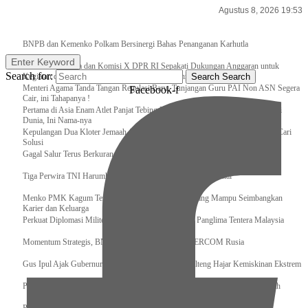
Agustus 8, 2026 19:53
Breaking News
BNPB dan Kemenko Polkam Bersinergi Bahas Penanganan Karhutla
Enter Keyword
Raker Kemenpora dan Komisi X DPR RI Sepakati Dukungan Anggaran untuk
Search for:
Kegiatan dan Program Prioritas Pemuda dan Olahraga
Search
Search
Menteri Agama Tanda Tangan Regulasi Baru, Tunjangan Guru PAI Non ASN Segera
Facebook-f
Cair, ini Tahapanya !
Pertama di Asia Enam Atlet Panjat Tebing Indonesia Taklukkan Tebing Tertinggi
Dunia, Ini Nama-nya
Kepulangan Dua Kloter Jemaah Asal Surabaya Tertunda, Kemenag Upayakan Cari
Solusi
Gagal Salur Terus Berkurang, Gus Ipul: 405 Ribu Lebih Bansos Cair
Tiga Perwira TNI Harumkan Indonesia Di Kancah Internasional
Menko PMK Kagum Terhadap Perempuan Modern yang Mampu Seimbangkan
Karier dan Keluarga
Perkuat Diplomasi Militer, Panglima TNI Terima CC Panglima Tentera Malaysia
Momentum Strategis, BNPB Terima Kunjungan EMERCOM Rusia
Gus Ipul Ajak Gubernur dan Bupati/Wali Kota se-Kalteng Hajar Kemiskinan Ekstrem
Panglima TNI Sambut Kedatangan Presiden RI Usai Lawatan ke Timur Tengah