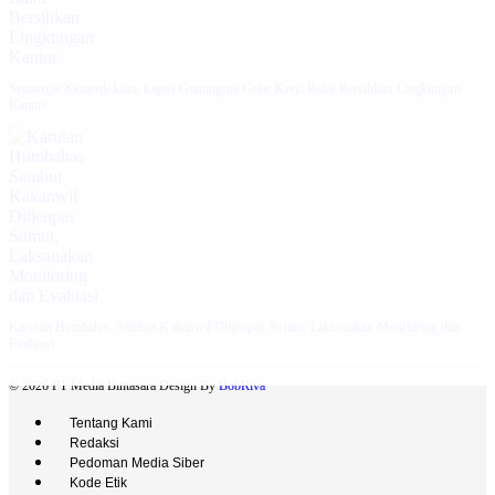
Semangat Kemerdekaan, Lapas Gunungtua Gelar Kerja Bakti Bersihkan Lingkungan
Kantor
Karutan Humbahas Sambut Kakanwil Ditjenpas Sumut, Laksanakan Monitoring dan
Evaluasi
© 2026 PT Media Bintasara Design By
BobRiva
Tentang Kami
Redaksi
Pedoman Media Siber
Kode Etik