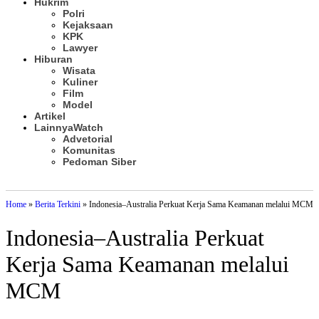
Hukrim
Polri
Kejaksaan
KPK
Lawyer
Hiburan
Wisata
Kuliner
Film
Model
Artikel
Lainnya
Watch
Advetorial
Komunitas
Pedoman Siber
Subscribe
Home
»
Berita Terkini
»
Indonesia–Australia Perkuat Kerja Sama Keamanan melalui MCM
Indonesia–Australia Perkuat
Kerja Sama Keamanan melalui
MCM