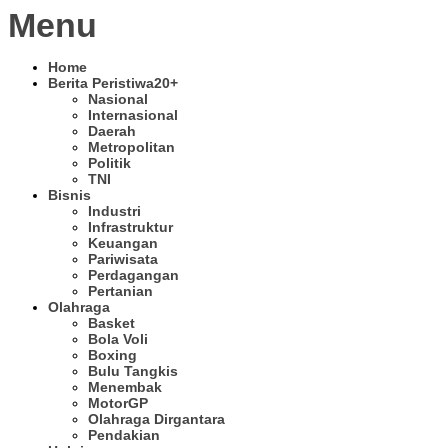
Menu
Home
Berita Peristiwa
20+
Nasional
Internasional
Daerah
Metropolitan
Politik
TNI
Bisnis
Industri
Infrastruktur
Keuangan
Pariwisata
Perdagangan
Pertanian
Olahraga
Basket
Bola Voli
Boxing
Bulu Tangkis
Menembak
MotorGP
Olahraga Dirgantara
Pendakian