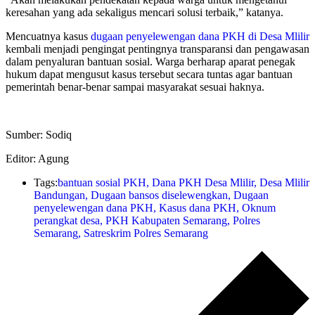
keresahan yang ada sekaligus mencari solusi terbaik,” katanya.
Mencuatnya kasus
dugaan penyelewengan dana PKH di Desa Mlilir
kembali menjadi pengingat pentingnya transparansi dan pengawasan
dalam penyaluran bantuan sosial. Warga berharap aparat penegak
hukum dapat mengusut kasus tersebut secara tuntas agar bantuan
pemerintah benar-benar sampai masyarakat sesuai haknya.
Sumber: Sodiq
Editor: Agung
Tags:
bantuan sosial PKH
,
Dana PKH Desa Mlilir
,
Desa Mlilir
Bandungan
,
Dugaan bansos diselewengkan
,
Dugaan
penyelewengan dana PKH
,
Kasus dana PKH
,
Oknum
perangkat desa
,
PKH Kabupaten Semarang
,
Polres
Semarang
,
Satreskrim Polres Semarang