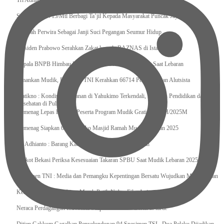
Tri Adhianto : Kota Bekasi Bisa Mempertahankan Keharmonisasian
Satgas Yonif 715/Mtl Berbagi Ta’jil Kepada Masyarakat Puncak Jaya
Sumpah Perwira Sebagai Janji Suci Pegangan Seumur Hidup
Presiden Prabowo Serahkan Zakat kepada BAZNAS di Istana Negara
Kepala BNPB Himbau Pemda Waspada Potensi Bencana Saat Lebaran
Amankan Mudik, Panglima TNI Kerahkan 66714 Personel Dan Alutsista
Pratikno : Kondisi Keamanan di Yahukimo Terkendali, Layanan Pendidikan dan
Kesehatan di Pulihkan
Kemenag Lepas Ratusan Peserta Program Mudik Gratis 1446 H/2025M
Kemenag Siapkan 6.180 Posko Masjid Ramah Mudik Lebaran 2025
Tri Adhianto : Barang Kadaluarsa Segera di Kembalikan
Walkot Bekasi Periksa Kesesuaian Takaran SPBU Saat Mudik Lebaran 2025
Kapuspen TNI : Media dan Pemangku Kepentingan Bersatu Wujudkan Mudik Aman
2025
Kemenekraf Ajak Kabinet Merah Putih Nobar Film Animasi Jumbo
Neraca Perdagangan Indonesia Surplus 58 Bulan Berturut-turut