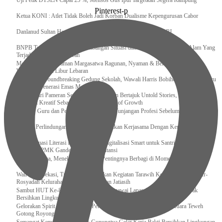
Uji Petik DTSEN Capai 25 %, Mensos Gus Ipul Targetkan Segera Rampung
Pinterest-p
Ketua KONI : Atlet Tidak Boleh Jadi Korban Dualisme Kepengurusan Cabor
Danlanud Sultan Hasanuddin Ikuti Exit Meeting Bersama BPK RI
BNPB Terus Memantau Perkembangan Situasi dan Penanganan Bencana Alam Yang
Terjadi di Beberapa Daerah
Menpar Pastikan Taman Margasatwa Ragunan, Nyaman & Bersih di Kunjungi
Wisatawan Saat Libur Lebaran
Resmikan Groundbreaking Gedung Sekolah, Wawali Harris Bobihoe : Tonggak Baru
Ciptakan Generasi Emas Masa Depan
Menghadiri Pameran Seni Meiro Collection Bertajuk Untold Stories, Irene Umar :
Ekonomi Kreatif Sebagai The New Engine of Growth
120.067 Guru dan Pengawas PAI Terima Tunjangan Profesi Sebelum Lebaran
Perkuat Perlindungan KI Kemenkum Sahkan Kerjasama Dengan Kemenbud
Transformasi Literasi Keuangan dan Digitalisasi Smart untuk Santri Produktif
Kemenko PMK Gandeng Beberapa Intansi
Peduli Sesama, Menekraf Tekankan Pentingnya Berbagi di Momen Ramadan
Wali Kota Bekasi, Tri Adhianto Lakukan Kegiatan Tarawih Keliling di Masjid Ar-
Rosyadah Kelurahan Jatirasa Kecamatan Jatiasih
Sambut HUT Ke-81 Kemerdekaan RI, Pegawai Lapas Gunungsitoli Kompak
Bersihkan Lingkungan Kantor
Gelorakan Spirit Kemerdekaan, Petugas dan Warga Binaan Lapas Muara Teweh
Gotong Royong Kurve Masjid