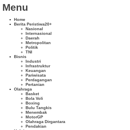
Menu
Home
Berita Peristiwa
20+
Nasional
Internasional
Daerah
Metropolitan
Politik
TNI
Bisnis
Industri
Infrastruktur
Keuangan
Pariwisata
Perdagangan
Pertanian
Olahraga
Basket
Bola Voli
Boxing
Bulu Tangkis
Menembak
MotorGP
Olahraga Dirgantara
Pendakian