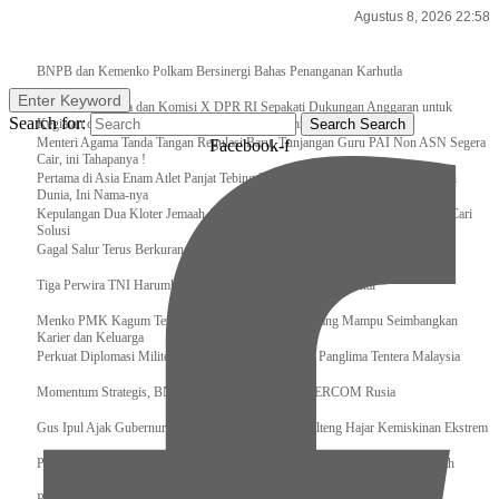
Agustus 8, 2026 22:58
Breaking News
BNPB dan Kemenko Polkam Bersinergi Bahas Penanganan Karhutla
Enter Keyword
Raker Kemenpora dan Komisi X DPR RI Sepakati Dukungan Anggaran untuk
Search for:
Kegiatan dan Program Prioritas Pemuda dan Olahraga
Search
Search
Menteri Agama Tanda Tangan Regulasi Baru, Tunjangan Guru PAI Non ASN Segera
Facebook-f
Cair, ini Tahapanya !
Pertama di Asia Enam Atlet Panjat Tebing Indonesia Taklukkan Tebing Tertinggi
Dunia, Ini Nama-nya
Kepulangan Dua Kloter Jemaah Asal Surabaya Tertunda, Kemenag Upayakan Cari
Solusi
Gagal Salur Terus Berkurang, Gus Ipul: 405 Ribu Lebih Bansos Cair
Tiga Perwira TNI Harumkan Indonesia Di Kancah Internasional
Menko PMK Kagum Terhadap Perempuan Modern yang Mampu Seimbangkan
Karier dan Keluarga
Perkuat Diplomasi Militer, Panglima TNI Terima CC Panglima Tentera Malaysia
Momentum Strategis, BNPB Terima Kunjungan EMERCOM Rusia
Gus Ipul Ajak Gubernur dan Bupati/Wali Kota se-Kalteng Hajar Kemiskinan Ekstrem
Panglima TNI Sambut Kedatangan Presiden RI Usai Lawatan ke Timur Tengah