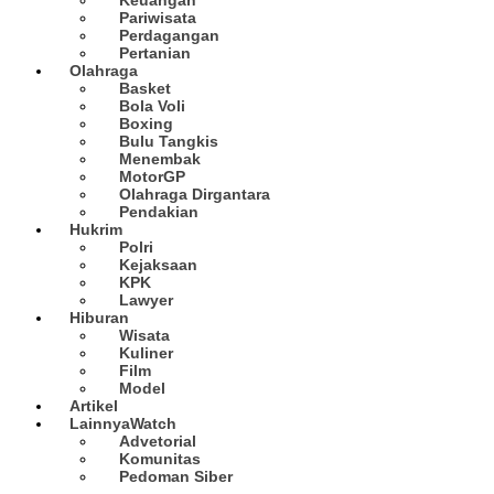
Pariwisata
Perdagangan
Pertanian
Olahraga
Basket
Bola Voli
Boxing
Bulu Tangkis
Menembak
MotorGP
Olahraga Dirgantara
Pendakian
Hukrim
Polri
Kejaksaan
KPK
Lawyer
Hiburan
Wisata
Kuliner
Film
Model
Artikel
Lainnya
Watch
Advetorial
Komunitas
Pedoman Siber