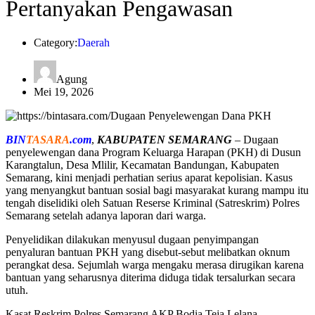
Pertanyakan Pengawasan
Category:
Daerah
Agung
Mei 19, 2026
BIN
TASARA
.com
,
KABUPATEN SEMARANG
– Dugaan
penyelewengan dana Program Keluarga Harapan (PKH) di Dusun
Karangtalun, Desa Mlilir, Kecamatan Bandungan, Kabupaten
Semarang, kini menjadi perhatian serius aparat kepolisian. Kasus
yang menyangkut bantuan sosial bagi masyarakat kurang mampu itu
tengah diselidiki oleh Satuan Reserse Kriminal (Satreskrim) Polres
Semarang setelah adanya laporan dari warga.
Penyelidikan dilakukan menyusul dugaan penyimpangan
penyaluran bantuan PKH yang disebut-sebut melibatkan oknum
perangkat desa. Sejumlah warga mengaku merasa dirugikan karena
bantuan yang seharusnya diterima diduga tidak tersalurkan secara
utuh.
Kasat Reskrim Polres Semarang AKP Bodia Teja Lelana