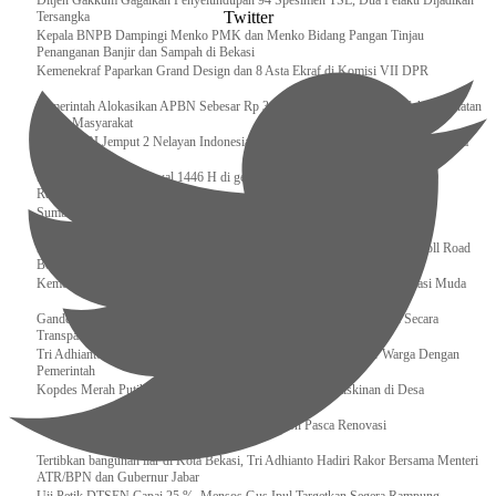
Ditjen Gakkum Gagalkan Penyelundupan 94 Spesimen TSL, Dua Pelaku Dijadikan
Twitter
Tersangka
Kepala BNPB Dampingi Menko PMK dan Menko Bidang Pangan Tinjau
Penanganan Banjir dan Sampah di Bekasi
Kemenekraf Paparkan Grand Design dan 8 Asta Ekraf di Komisi VII DPR
Pemerintah Alokasikan APBN Sebesar Rp 3,4 Triliun untuk Program Cek Kesehatan
Gratis Masyarakat
Bakamla RI Jemput 2 Nelayan Indonesia di Perbatasan Terluar Indonesia Malaysia
Sidang Isbat Awal Syawal 1446 H di gelar oleh Kementerian Agama pada 29
Ramadan
Sumber Daya Adalah Tantangan Penanganan Darurat Bencana di Daerah
Dukung Kelancaran Lalu Lintas Libur Idul Fitri 1446h / 2025m, Waskita Toll Road
Berlakukan Diskon Tarif Sebesar 20%
Kemenekraf – Kemeninves Perkuat Sinergi Demi Lapangan Kerja Generasi Muda
Gandeng KPK , Gus Ipul Memastikan Penyaluran Bansos Dilakukan Secara
Transparan dan Tepat Sasaran
Tri Adhianto Katakan : Tarling Sebagai Sarana Komunikasi Antar Warga Dengan
Pemerintah
Kopdes Merah Putih Instrumen Penting Pengentasan Kemiskinan di Desa
Presiden, Prabowo Subianto Resmikan 17 Stadion Pasca Renovasi
Tertibkan bangunan liar di Kota Bekasi, Tri Adhianto Hadiri Rakor Bersama Menteri
ATR/BPN dan Gubernur Jabar