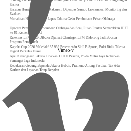
Semangat Kemerdekaan, Lapas Gunungtua Gelar Kerja Bakti Bersihkan Lingkungan
Kantor
Karutan Humbahas Sambut Kakanwil Ditjenpas Sumut, Laksanakan Monitoring dan
Evaluasi
Meriahkan HUT RI ke-81, Lapas Tahuna Gelar Pembukaan Pekan Olahraga
Upacara Pembukaan Perlombaan Olahraga dan Seni, Rutan Rantau Semarakkan HUT
ke-81 Kemerdekaan RI
Rakernas LPM 2026 Dibuka Djamari Chaniago, LPM Didorong Jadi Booster
Program Pemerintah
Kapolri Cup 2026 Meledak! 35.936 Peserta Adu Skill E-Sports, Polri Bidik Talenta
Vimeo-v
Digital Berkelas Dunia
Apel Kebangsaan Jakarta Libatkan 11.000 Peserta, Polda Metro Jaya Kobarkan
Semangat Jaga Indonesia
Kebakaran Gedung Bapenda Jakarta Heboh, Pramono Anung Pastikan Tak Ada
Korban dan Layanan Tetap Berjalan