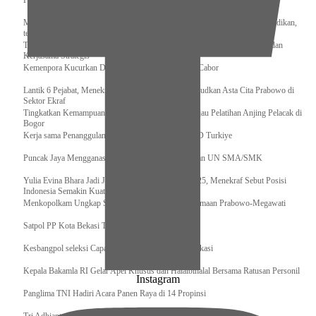
Pengurus Pusat Pordasi Pacu Dapat Pesan dari Sri Paduka
Menag RI dan Dua Menteri Yordania Jalin Sinergi Bidang Wakaf dan Pendidikan,
termasuk Beasiswa
Tiba di Tanah Air, Presiden Prabowo Subianto Bawa Komitmen Investasi dan
Kerjasama Strategis
Kemenpora Kucurkan Dana untuk Pelatnas pada 13 Cabor
Lantik 6 Pejabat, Menekraf Tegaskan Komitmen Wujudkan Asta Cita Prabowo di
Sektor Ekraf
Tingkatkan Kemampuan K9 TNI, Panglima TNI Tinjau Pelatihan Anjing Pelacak di
Bogor
Kerja sama Penanggulangan Bencana BNPB – AFAD Turkiye
Puncak Jaya Mengganas, TNI-POLRI Solid Amankan UN SMA/SMK
Yulia Evina Bhara Jadi Juri Festival Film Cannes 2025, Menekraf Sebut Posisi
Indonesia Semakin Kuat
Menkopolkam Ungkap Spirit Persatuan dan Kebersamaan Prabowo-Megawati
Satpol PP Kota Bekasi Tertibkan PPKS
Kesbangpol seleksi Capaska 736 Siswa/i se-Kota Bekasi
Kepala Bakamla RI Gelar Apel Khusus dan Halalbihalal Bersama Ratusan Personil
Instagram
Panglima TNI Hadiri Acara Panen Raya di 14 Propinsi