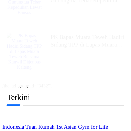
Gunungtua Tebar Kepedulian
Lewat Bansos
‎PK Bapas Muara Teweh Hadiri
Sidang TPP di Lapas Muara
Teweh Bersama Kanwil
Ditjenpas Kalteng
[the_ad_group id=”3432″]
Terkini
Indonesia Tuan Rumah 1st Asian Gym for Life