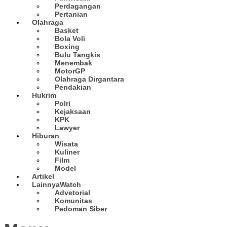
Perdagangan
Pertanian
Olahraga
Basket
Bola Voli
Boxing
Bulu Tangkis
Menembak
MotorGP
Olahraga Dirgantara
Pendakian
Hukrim
Polri
Kejaksaan
KPK
Lawyer
Hiburan
Wisata
Kuliner
Film
Model
Artikel
Lainnya
Watch
Advetorial
Komunitas
Pedoman Siber