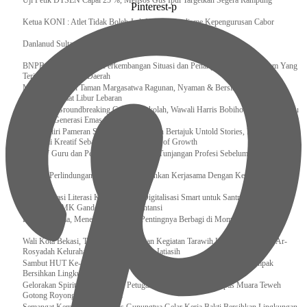
Uji Petik DTSEN Capai 25 %, Mensos Gus Ipul Targetkan Segera Rampung
Pinterest-p
Ketua KONI : Atlet Tidak Boleh Jadi Korban Dualisme Kepengurusan Cabor
Danlanud Sultan Hasanuddin Ikuti Exit Meeting Bersama BPK RI
BNPB Terus Memantau Perkembangan Situasi dan Penanganan Bencana Alam Yang
Terjadi di Beberapa Daerah
Menpar Pastikan Taman Margasatwa Ragunan, Nyaman & Bersih di Kunjungi
Wisatawan Saat Libur Lebaran
Resmikan Groundbreaking Gedung Sekolah, Wawali Harris Bobihoe : Tonggak Baru
Ciptakan Generasi Emas Masa Depan
Menghadiri Pameran Seni Meiro Collection Bertajuk Untold Stories, Irene Umar :
Ekonomi Kreatif Sebagai The New Engine of Growth
120.067 Guru dan Pengawas PAI Terima Tunjangan Profesi Sebelum Lebaran
Perkuat Perlindungan KI Kemenkum Sahkan Kerjasama Dengan Kemenbud
Transformasi Literasi Keuangan dan Digitalisasi Smart untuk Santri Produktif
Kemenko PMK Gandeng Beberapa Intansi
Peduli Sesama, Menekraf Tekankan Pentingnya Berbagi di Momen Ramadan
Wali Kota Bekasi, Tri Adhianto Lakukan Kegiatan Tarawih Keliling di Masjid Ar-
Rosyadah Kelurahan Jatirasa Kecamatan Jatiasih
Sambut HUT Ke-81 Kemerdekaan RI, Pegawai Lapas Gunungsitoli Kompak
Bersihkan Lingkungan Kantor
Gelorakan Spirit Kemerdekaan, Petugas dan Warga Binaan Lapas Muara Teweh
Gotong Royong Kurve Masjid