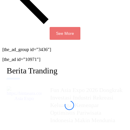
See More
[the_ad_group id=”3436″]
[the_ad id=”10971″]
Berita Tranding
Fun Asia Expo 2026 Dongkrak
Investasi Industri Rekreasi
Keluarga, Kemenpar
Optimistis Pariwisata
Indonesia Makin Mendunia