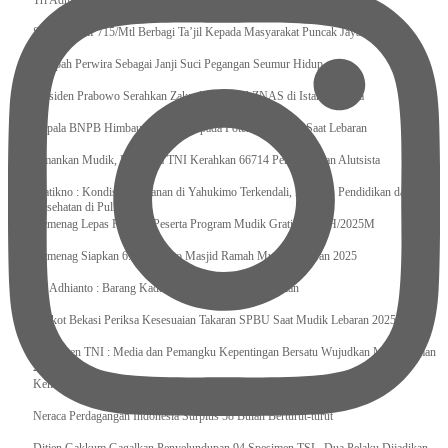
Tri Adhianto : Kota Bekasi Bisa Mempertahankan Keharmonisasian
Satgas Yonif 715/Mtl Berbagi Ta’jil Kepada Masyarakat Puncak Jaya
Sumpah Perwira Sebagai Janji Suci Pegangan Seumur Hidup
Presiden Prabowo Serahkan Zakat kepada BAZNAS di Istana Negara
Kepala BNPB Himbau Pemda Waspada Potensi Bencana Saat Lebaran
Amankan Mudik, Panglima TNI Kerahkan 66714 Personel Dan Alutsista
Pratikno : Kondisi Keamanan di Yahukimo Terkendali, Layanan Pendidikan dan
Kesehatan di Pulihkan
Kemenag Lepas Ratusan Peserta Program Mudik Gratis 1446 H/2025M
Kemenag Siapkan 6.180 Posko Masjid Ramah Mudik Lebaran 2025
Tri Adhianto : Barang Kadaluarsa Segera di Kembalikan
Walkot Bekasi Periksa Kesesuaian Takaran SPBU Saat Mudik Lebaran 2025
Kapuspen TNI : Media dan Pemangku Kepentingan Bersatu Wujudkan Mudik Aman
2025
Kemenekraf Ajak Kabinet Merah Putih Nobar Film Animasi Jumbo
Neraca Perdagangan Indonesia Surplus 58 Bulan Berturut-turut