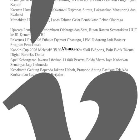
Semangat Kemerdekaan, Lapas Gunungtua Gelar Kerja Bakti Bersihkan Lingkungan
Kantor
Karutan Humbahas Sambut Kakanwil Ditjenpas Sumut, Laksanakan Monitoring dan
Evaluasi
Meriahkan HUT RI ke-81, Lapas Tahuna Gelar Pembukaan Pekan Olahraga
Upacara Pembukaan Perlombaan Olahraga dan Seni, Rutan Rantau Semarakkan HUT
ke-81 Kemerdekaan RI
Rakernas LPM 2026 Dibuka Djamari Chaniago, LPM Didorong Jadi Booster
Program Pemerintah
Vimeo-v
Kapolri Cup 2026 Meledak! 35.936 Peserta Adu Skill E-Sports, Polri Bidik Talenta
Digital Berkelas Dunia
Apel Kebangsaan Jakarta Libatkan 11.000 Peserta, Polda Metro Jaya Kobarkan
Semangat Jaga Indonesia
Kebakaran Gedung Bapenda Jakarta Heboh, Pramono Anung Pastikan Tak Ada
Korban dan Layanan Tetap Berjalan