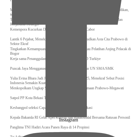
Pengurus Pusat Pordasi Pacu Dapat Pesan dari Sri Paduka
Menag RI dan Dua Menteri Yordania Jalin Sinergi Bidang Wakaf dan Pendidikan,
termasuk Beasiswa
Tiba di Tanah Air, Presiden Prabowo Subianto Bawa Komitmen Investasi dan
Kerjasama Strategis
Kemenpora Kucurkan Dana untuk Pelatnas pada 13 Cabor
Lantik 6 Pejabat, Menekraf Tegaskan Komitmen Wujudkan Asta Cita Prabowo di
Sektor Ekraf
Tingkatkan Kemampuan K9 TNI, Panglima TNI Tinjau Pelatihan Anjing Pelacak di
Bogor
Kerja sama Penanggulangan Bencana BNPB – AFAD Turkiye
Puncak Jaya Mengganas, TNI-POLRI Solid Amankan UN SMA/SMK
Yulia Evina Bhara Jadi Juri Festival Film Cannes 2025, Menekraf Sebut Posisi
Indonesia Semakin Kuat
Menkopolkam Ungkap Spirit Persatuan dan Kebersamaan Prabowo-Megawati
Satpol PP Kota Bekasi Tertibkan PPKS
Kesbangpol seleksi Capaska 736 Siswa/i se-Kota Bekasi
Kepala Bakamla RI Gelar Apel Khusus dan Halalbihalal Bersama Ratusan Personil
Instagram
Panglima TNI Hadiri Acara Panen Raya di 14 Propinsi