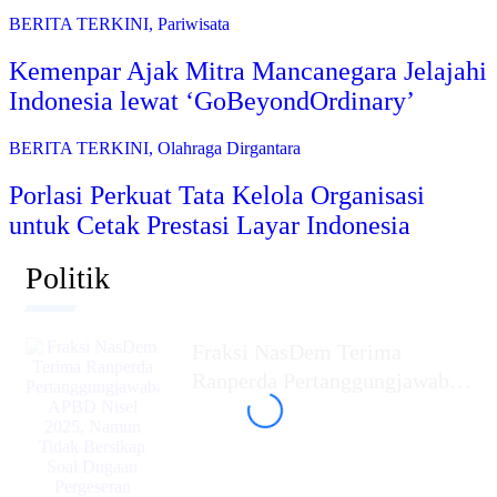
BERITA TERKINI
,
Pariwisata
Kemenpar Ajak Mitra Mancanegara Jelajahi
Indonesia lewat ‘GoBeyondOrdinary’
BERITA TERKINI
,
Olahraga Dirgantara
Porlasi Perkuat Tata Kelola Organisasi
untuk Cetak Prestasi Layar Indonesia
Politik
Fraksi NasDem Terima
Ranperda Pertanggungjawaban
APBD Nisel 2025, Namun
Tidak