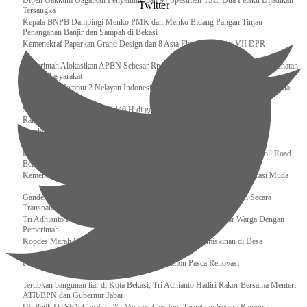
Ditjen Gakkum Gagalkan Penyelundupan 94 Spesimen TSL, Dua Pelaku Dijadikan
Twitter
Tersangka
Kepala BNPB Dampingi Menko PMK dan Menko Bidang Pangan Tinjau
Penanganan Banjir dan Sampah di Bekasi
Kemenekraf Paparkan Grand Design dan 8 Asta Ekraf di Komisi VII DPR
Pemerintah Alokasikan APBN Sebesar Rp 3,4 Triliun untuk Program Cek Kesehatan
Gratis Masyarakat
Bakamla RI Jemput 2 Nelayan Indonesia di Perbatasan Terluar Indonesia Malaysia
Sidang Isbat Awal Syawal 1446 H di gelar oleh Kementerian Agama pada 29
Ramadan
Sumber Daya Adalah Tantangan Penanganan Darurat Bencana di Daerah
Dukung Kelancaran Lalu Lintas Libur Idul Fitri 1446h / 2025m, Waskita Toll Road
Berlakukan Diskon Tarif Sebesar 20%
Kemenekraf – Kemeninves Perkuat Sinergi Demi Lapangan Kerja Generasi Muda
Gandeng KPK , Gus Ipul Memastikan Penyaluran Bansos Dilakukan Secara
Transparan dan Tepat Sasaran
Tri Adhianto Katakan : Tarling Sebagai Sarana Komunikasi Antar Warga Dengan
Pemerintah
Kopdes Merah Putih Instrumen Penting Pengentasan Kemiskinan di Desa
Presiden, Prabowo Subianto Resmikan 17 Stadion Pasca Renovasi
Tertibkan bangunan liar di Kota Bekasi, Tri Adhianto Hadiri Rakor Bersama Menteri
ATR/BPN dan Gubernur Jabar