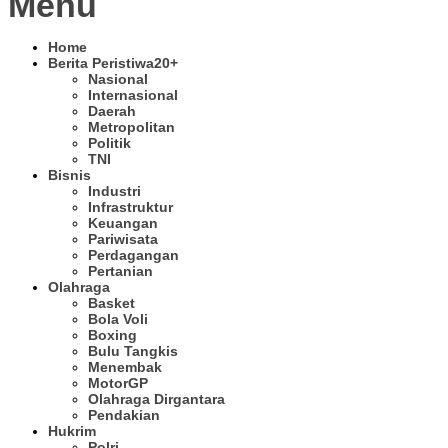
Menu
Home
Berita Peristiwa
20+
Nasional
Internasional
Daerah
Metropolitan
Politik
TNI
Bisnis
Industri
Infrastruktur
Keuangan
Pariwisata
Perdagangan
Pertanian
Olahraga
Basket
Bola Voli
Boxing
Bulu Tangkis
Menembak
MotorGP
Olahraga Dirgantara
Pendakian
Hukrim
Polri