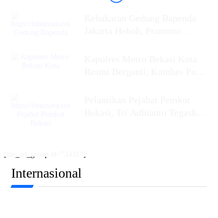
Kebakaran Gedung Bapenda
Jakarta Heboh, Pramono
Anung Pastikan Tak Ada
Kapolres Metro Bekasi Kota
Resmi Berganti, Kombes Pol
Putu Kholis
Pelantikan Pejabat Pemkot
Bekasi, Tri Adhianto Tegaskan
Birokrasi Harus Profesional,
[the_ad_group id=”3431″]
Internasional