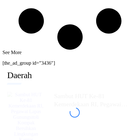
See More
[the_ad_group id=”3436″]
Daerah
Sambut HUT Ke-81
Kemerdekaan RI, Pegawai
Lapas Gunungsitoli Kompak
Bersihkan Lingkungan Kantor