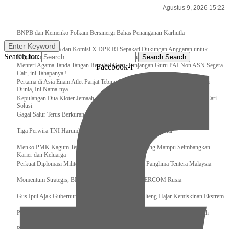
Agustus 9, 2026 15:22
Breaking News
BNPB dan Kemenko Polkam Bersinergi Bahas Penanganan Karhutla
Enter Keyword
Raker Kemenpora dan Komisi X DPR RI Sepakati Dukungan Anggaran untuk
Search for:
Kegiatan dan Program Prioritas Pemuda dan Olahraga
Search
Search
Menteri Agama Tanda Tangan Regulasi Baru, Tunjangan Guru PAI Non ASN Segera
Facebook-f
Cair, ini Tahapanya !
Pertama di Asia Enam Atlet Panjat Tebing Indonesia Taklukkan Tebing Tertinggi
Dunia, Ini Nama-nya
Kepulangan Dua Kloter Jemaah Asal Surabaya Tertunda, Kemenag Upayakan Cari
Solusi
Gagal Salur Terus Berkurang, Gus Ipul: 405 Ribu Lebih Bansos Cair
Tiga Perwira TNI Harumkan Indonesia Di Kancah Internasional
Menko PMK Kagum Terhadap Perempuan Modern yang Mampu Seimbangkan
Karier dan Keluarga
Perkuat Diplomasi Militer, Panglima TNI Terima CC Panglima Tentera Malaysia
Momentum Strategis, BNPB Terima Kunjungan EMERCOM Rusia
Gus Ipul Ajak Gubernur dan Bupati/Wali Kota se-Kalteng Hajar Kemiskinan Ekstrem
Panglima TNI Sambut Kedatangan Presiden RI Usai Lawatan ke Timur Tengah