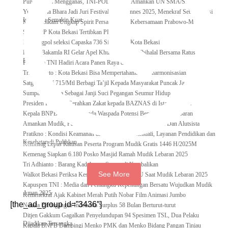
Puncak Jaya Mengganas, TNI-POLRI Solid Amankan UN SMA/SMK
Yulia Evina Bhara Jadi Juri Festival Film Cannes 2025, Menekraf Sebut Posisi
Indonesia Semakin Kuat
Menkopolkam Ungkap Spirit Persatuan dan Kebersamaan Prabowo-Megawati
Satpol PP Kota Bekasi Tertibkan PPKS
Kesbangpol seleksi Capaska 736 Siswa/i se-Kota Bekasi
Kepala Bakamla RI Gelar Apel Khusus dan Halalbihalal Bersama Ratusan
Personil
Panglima TNI Hadiri Acara Panen Raya di 14 Propinsi
Tri Adhianto : Kota Bekasi Bisa Mempertahankan Keharmonisasian
Satgas Yonif 715/Mtl Berbagi Ta’jil Kepada Masyarakat Puncak Jaya
Sumpah Perwira Sebagai Janji Suci Pegangan Seumur Hidup
Presiden Prabowo Serahkan Zakat kepada BAZNAS di Istana Negara
Kepala BNPB Himbau Pemda Waspada Potensi Bencana Saat Lebaran
Amankan Mudik, Panglima TNI Kerahkan 66714 Personel Dan Alutsista
Pratikno : Kondisi Keamanan di Yahukimo Terkendali, Layanan Pendidikan dan
Kesehatan di Pulihkan
Kemenag Lepas Ratusan Peserta Program Mudik Gratis 1446 H/2025M
Januari 5, 2026
Kemenag Siapkan 6.180 Posko Masjid Ramah Mudik Lebaran 2025
Tri Adhianto : Barang Kadaluarsa Segera di Kembalikan
See More
Walkot Bekasi Periksa Kesesuaian Takaran SPBU Saat Mudik Lebaran 2025
Kapuspen TNI : Media dan Pemangku Kepentingan Bersatu Wujudkan Mudik
Aman 2025
Kemenekraf Ajak Kabinet Merah Putih Nobar Film Animasi Jumbo
[the_ad_group id=”3436″]
Neraca Perdagangan Indonesia Surplus 58 Bulan Berturut-turut
Ditjen Gakkum Gagalkan Penyelundupan 94 Spesimen TSL, Dua Pelaku
Dijadikan Tersangka
Kepala BNPB Dampingi Menko PMK dan Menko Bidang Pangan Tinjau