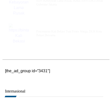
SDN Kebayoran Lama Rusak, Ketua AWPI DKI Desak
Gubernur Jakarta
Pencemaran Kali Bekasi Tuai Protes Warga, DLH Kota
Bekasi Bersama
[the_ad_group id=”3431″]
Internasional