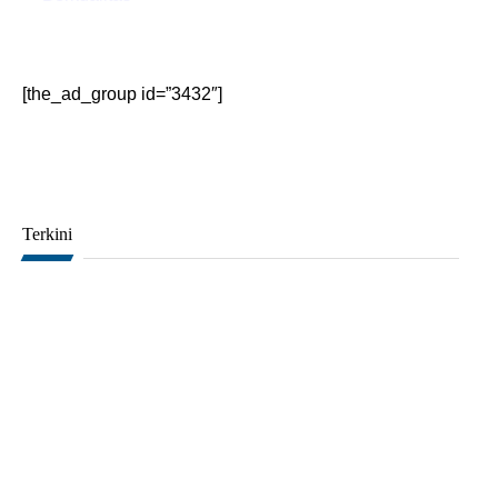
[the_ad_group id=”3432″]
Terkini