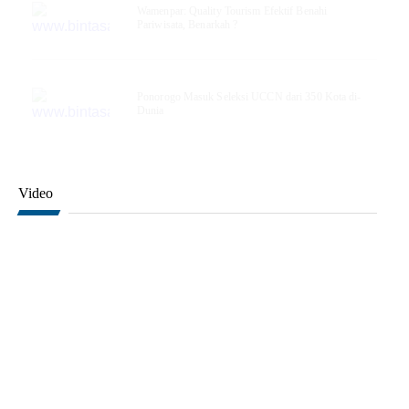
Wamenpar: Quality Tourism Efektif Benahi
Pariwisata, Benarkah ?
Ponorogo Masuk Seleksi UCCN dari 350 Kota di-
Dunia
Video
Indonesia Tuan Rumah 1st Asian Gym for Life Challenge 2026, KONI Pusat
Apresiasi Federasi Gimnastik Indonesia
KONI Pusat Sambut Kunjungan Mahasiswa Unwahas
Ketum KONI Pusat Optimistis Masa Depan PB PDBI yang Dipimpin Kabais
TNI