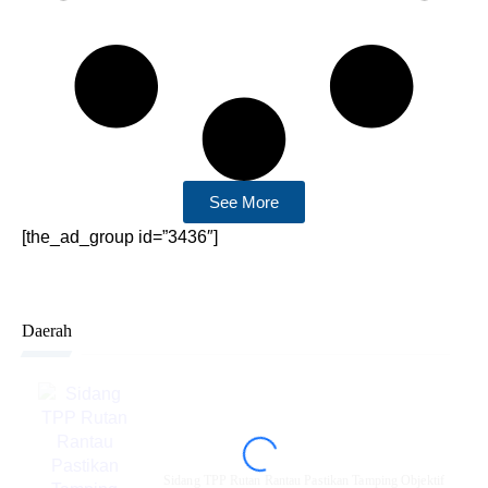
See More
[the_ad_group id=”3436″]
Daerah
Sidang TPP Rutan Rantau Pastikan Tamping Objektif