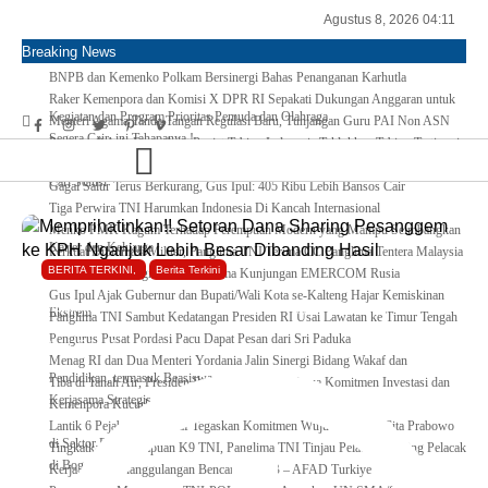
Agustus 8, 2026 04:11
Breaking News
BNPB dan Kemenko Polkam Bersinergi Bahas Penanganan Karhutla
Raker Kemenpora dan Komisi X DPR RI Sepakati Dukungan Anggaran untuk
Kegiatan dan Program Prioritas Pemuda dan Olahraga
Menteri Agama Tanda Tangan Regulasi Baru, Tunjangan Guru PAI Non ASN
Segera Cair, ini Tahapanya !
Pertama di Asia Enam Atlet Panjat Tebing Indonesia Taklukkan Tebing Tertinggi
Dunia, Ini Nama-nya
Kepulangan Dua Kloter Jemaah Asal Surabaya Tertunda, Kemenag Upayakan
Cari Solusi
Gagal Salur Terus Berkurang, Gus Ipul: 405 Ribu Lebih Bansos Cair
Tiga Perwira TNI Harumkan Indonesia Di Kancah Internasional
Menko PMK Kagum Terhadap Perempuan Modern yang Mampu Seimbangkan
Karier dan Keluarga
Perkuat Diplomasi Militer, Panglima TNI Terima CC Panglima Tentera Malaysia
BERITA TERKINI
,
Berita Terkini
Momentum Strategis, BNPB Terima Kunjungan EMERCOM Rusia
Gus Ipul Ajak Gubernur dan Bupati/Wali Kota se-Kalteng Hajar Kemiskinan
Memprihatinkan!! Setoran Dana Sharing Pesanggem ke KPH Nganjuk Lebih
Ekstrem
Panglima TNI Sambut Kedatangan Presiden RI Usai Lawatan ke Timur Tengah
Pengurus Pusat Pordasi Pacu Dapat Pesan dari Sri Paduka
Besar Dibanding Hasil
Menag RI dan Dua Menteri Yordania Jalin Sinergi Bidang Wakaf dan
Pendidikan, termasuk Beasiswa
Tiba di Tanah Air, Presiden Prabowo Subianto Bawa Komitmen Investasi dan
Kerjasama Strategis
Kemenpora Kucurkan Dana untuk Pelatnas pada 13 Cabor
Lantik 6 Pejabat, Menekraf Tegaskan Komitmen Wujudkan Asta Cita Prabowo
di Sektor Ekraf
Tingkatkan Kemampuan K9 TNI, Panglima TNI Tinjau Pelatihan Anjing Pelacak
di Bogor
Kerja sama Penanggulangan Bencana BNPB – AFAD Turkiye