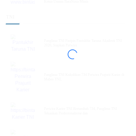
Ketua Umum BaraNusa Minta
TNI
Panglima TNI Pimpin Pantukhir Taruna Akademi TNI
2026, Siapkan Perwira
Panglima TNI Kukuhkan 734 Perwira Prajurit Karier di
Mabes TNI,
Perwira Karier TNI Bertambah 734, Panglima TNI
Tekankan Profesionalisme dan