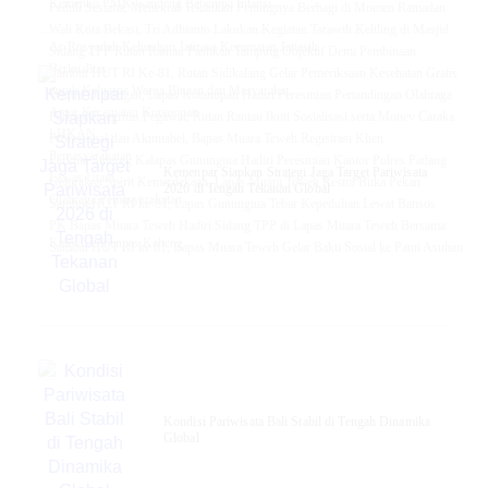
Kemenko PMK Gandeng Beberapa Intansi
Peduli Sesama, Menekraf Tekankan Pentingnya Berbagi di Momen Ramadan
Wali Kota Bekasi, Tri Adhianto Lakukan Kegiatan Tarawih Keliling di Masjid
Ar-Rosyadah Kelurahan Jatirasa Kecamatan Jatiasih
Sidang TPP Rutan Rantau Pastikan Tamping Objektif Demi Pembinaan
Berkualitas
Sambut HUT RI Ke-81, Rutan Sidikalang Gelar Pemeriksaan Kesehatan Gratis
untuk Keluarga Warga Binaan dan Masyarakat
Wujud Dukungan, Lapas Kotanopan Hadiri Peresmian Pertandingan Olahraga
Antar Kecamatan Kotanopan
Perkuat Integritas Pegawai, Rutan Rantau Ikuti Sosialisasi serta Monev Caraka
LHKAN
‎Profesional dan Akuntabel, Bapas Muara Teweh Registrasi Klien
Pemasyarakatan
Perkuat Sinergi, Kalapas Gunungtua Hadiri Peresmian Kantor Polres Padang
Kemenpar Siapkan Strategi Jaga Target Pariwisata
Lawas Utara
Gelorakan Spirit Kemerdekaan, Lapas Muara Teweh Resmi Buka Pekan
2026 di Tengah Tekanan Global
Olahraga Pemasyarakatan
Sambut HUT RI ke-81, Lapas Gunungtua Tebar Kepedulian Lewat Bansos
‎PK Bapas Muara Teweh Hadiri Sidang TPP di Lapas Muara Teweh Bersama
Kanwil Ditjenpas Kalteng
‎Sambut HUT RI ke 81, Bapas Muara Teweh Gelar Bakti Sosial ke Panti Asuhan
Kondisi Pariwisata Bali Stabil di Tengah Dinamika
Global