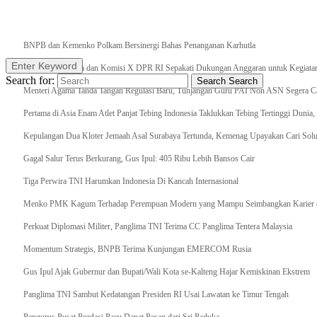
Breaking News
BNPB dan Kemenko Polkam Bersinergi Bahas Penanganan Karhutla
Enter Keyword
Raker Kemenpora dan Komisi X DPR RI Sepakati Dukungan Anggaran untuk Kegiatan 
Search for:
Search
Search
Menteri Agama Tanda Tangan Regulasi Baru, Tunjangan Guru PAI Non ASN Segera Cai
Pertama di Asia Enam Atlet Panjat Tebing Indonesia Taklukkan Tebing Tertinggi Dunia
Kepulangan Dua Kloter Jemaah Asal Surabaya Tertunda, Kemenag Upayakan Cari Solu
Gagal Salur Terus Berkurang, Gus Ipul: 405 Ribu Lebih Bansos Cair
Tiga Perwira TNI Harumkan Indonesia Di Kancah Internasional
Menko PMK Kagum Terhadap Perempuan Modern yang Mampu Seimbangkan Karier d
Perkuat Diplomasi Militer, Panglima TNI Terima CC Panglima Tentera Malaysia
Momentum Strategis, BNPB Terima Kunjungan EMERCOM Rusia
Gus Ipul Ajak Gubernur dan Bupati/Wali Kota se-Kalteng Hajar Kemiskinan Ekstrem
Panglima TNI Sambut Kedatangan Presiden RI Usai Lawatan ke Timur Tengah