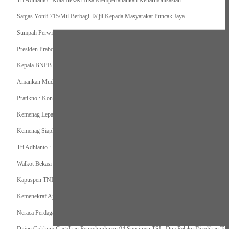
Tri Adhianto : Kota Bekasi Bisa Mempertahankan Keharmonisasian
Satgas Yonif 715/Mtl Berbagi Ta’jil Kepada Masyarakat Puncak Jaya
Sumpah Perwira Sebagai Janji Suci Pegangan Seumur Hidup
Presiden Prabowo Serahkan Zakat kepada BAZNAS di Istana Negara
Kepala BNPB Himbau Pemda Waspada Potensi Bencana Saat Lebaran
Amankan Mudik, Panglima TNI Kerahkan 66714 Personel Dan Alutsista
Pratikno : Kondisi Keamanan di Yahukimo Terkendali, Layanan Pendidikan dan Keseha
Kemenag Lepas Ratusan Peserta Program Mudik Gratis 1446 H/2025M
Kemenag Siapkan 6.180 Posko Masjid Ramah Mudik Lebaran 2025
Tri Adhianto : Barang Kadaluarsa Segera di Kembalikan
Walkot Bekasi Periksa Kesesuaian Takaran SPBU Saat Mudik Lebaran 2025
Kapuspen TNI : Media dan Pemangku Kepentingan Bersatu Wujudkan Mudik Aman 2
Kemenekraf Ajak Kabinet Merah Putih Nobar Film Animasi Jumbo
Neraca Perdagangan Indonesia Surplus 58 Bulan Berturut-turut