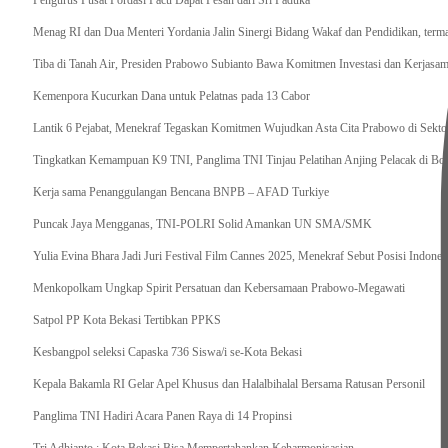
Pengurus Pusat Pordasi Pacu Dapat Pesan dari Sri Paduka
Menag RI dan Dua Menteri Yordania Jalin Sinergi Bidang Wakaf dan Pendidikan, ter
Tiba di Tanah Air, Presiden Prabowo Subianto Bawa Komitmen Investasi dan Kerjasama
Kemenpora Kucurkan Dana untuk Pelatnas pada 13 Cabor
Lantik 6 Pejabat, Menekraf Tegaskan Komitmen Wujudkan Asta Cita Prabowo di Sekto
Tingkatkan Kemampuan K9 TNI, Panglima TNI Tinjau Pelatihan Anjing Pelacak di Bo
Kerja sama Penanggulangan Bencana BNPB – AFAD Turkiye
Puncak Jaya Mengganas, TNI-POLRI Solid Amankan UN SMA/SMK
Yulia Evina Bhara Jadi Juri Festival Film Cannes 2025, Menekraf Sebut Posisi Indone
Menkopolkam Ungkap Spirit Persatuan dan Kebersamaan Prabowo-Megawati
Satpol PP Kota Bekasi Tertibkan PPKS
Kesbangpol seleksi Capaska 736 Siswa/i se-Kota Bekasi
Kepala Bakamla RI Gelar Apel Khusus dan Halalbihalal Bersama Ratusan Personil
Panglima TNI Hadiri Acara Panen Raya di 14 Propinsi