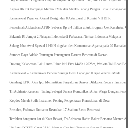
Ditjen Gakkum Gagalkan Penyelundupan 94 Spesimen TSL, Dua Pelaku Dijadikan Ter
Kepala BNPB Dampingi Menko PMK dan Menko Bidang Pangan Tinjau Penanganan Ba
Kemenekraf Paparkan Grand Design dan 8 Asta Ekraf di Komisi VII DPR
Pemerintah Alokasikan APBN Sebesar Rp 3,4 Triliun untuk Program Cek Kesehatan Gr
Bakamla RI Jemput 2 Nelayan Indonesia di Perbatasan Terluar Indonesia Malaysia
Sidang Isbat Awal Syawal 1446 H di gelar oleh Kementerian Agama pada 29 Ramadan
Sumber Daya Adalah Tantangan Penanganan Darurat Bencana di Daerah
Dukung Kelancaran Lalu Lintas Libur Idul Fitri 1446h / 2025m, Waskita Toll Road Be
Kemenekraf – Kemeninves Perkuat Sinergi Demi Lapangan Kerja Generasi Muda
Gandeng KPK , Gus Ipul Memastikan Penyaluran Bansos Dilakukan Secara Transparan
Tri Adhianto Katakan : Tarling Sebagai Sarana Komunikasi Antar Warga Dengan Pemer
Kopdes Merah Putih Instrumen Penting Pengentasan Kemiskinan di Desa
Presiden, Prabowo Subianto Resmikan 17 Stadion Pasca Renovasi
Tertibkan bangunan liar di Kota Bekasi, Tri Adhianto Hadiri Rakor Bersama Menteri