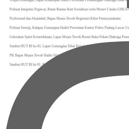
Wujud Dukungan, Lapas Kotanopan Hadiri Peresmian Pertandingan Olahraga Antar K
Perkuat Integritas Pegawai, Rutan Rantau Ikuti Sosialisasi serta Monev Caraka LHKA
‎Profesional dan Akuntabel, Bapas Muara Teweh Registrasi Klien Pemasyarakatan
Perkuat Sinergi, Kalapas Gunungtua Hadiri Peresmian Kantor Polres Padang Lawas Ut
Gelorakan Spirit Kemerdekaan, Lapas Muara Teweh Resmi Buka Pekan Olahraga Pema
Sambut HUT RI ke-81, Lapas Gunungtua Tebar Kepedulian Lewat Bansos
‎PK Bapas Muara Teweh Hadiri Sidang TPP di Lapas Muara Teweh Bersama Kanwil Di
‎Sambut HUT RI ke 81, Bapas Muara Teweh Gelar Bakti Sosial ke Panti Asuhan