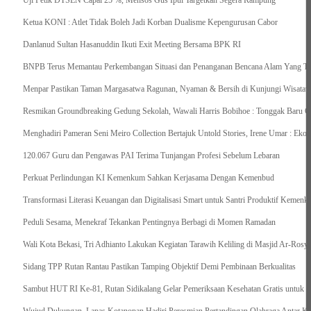
Uji Petik DTSEN Capai 25 %, Mensos Gus Ipul Targetkan Segera Rampung
Ketua KONI : Atlet Tidak Boleh Jadi Korban Dualisme Kepengurusan Cabor
Danlanud Sultan Hasanuddin Ikuti Exit Meeting Bersama BPK RI
BNPB Terus Memantau Perkembangan Situasi dan Penanganan Bencana Alam Yang Terj
Menpar Pastikan Taman Margasatwa Ragunan, Nyaman & Bersih di Kunjungi Wisatawa
Resmikan Groundbreaking Gedung Sekolah, Wawali Harris Bobihoe : Tonggak Baru C
Menghadiri Pameran Seni Meiro Collection Bertajuk Untold Stories, Irene Umar : Ek
120.067 Guru dan Pengawas PAI Terima Tunjangan Profesi Sebelum Lebaran
Perkuat Perlindungan KI Kemenkum Sahkan Kerjasama Dengan Kemenbud
Transformasi Literasi Keuangan dan Digitalisasi Smart untuk Santri Produktif Keme
Peduli Sesama, Menekraf Tekankan Pentingnya Berbagi di Momen Ramadan
Wali Kota Bekasi, Tri Adhianto Lakukan Kegiatan Tarawih Keliling di Masjid Ar-Rosya
Sidang TPP Rutan Rantau Pastikan Tamping Objektif Demi Pembinaan Berkualitas
Sambut HUT RI Ke-81, Rutan Sidikalang Gelar Pemeriksaan Kesehatan Gratis untuk 