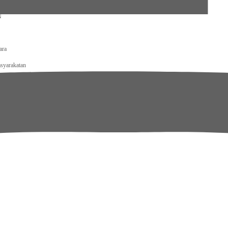
ecamatan Kotanopan
N
ara
syarakatan
tjenpas Kalteng