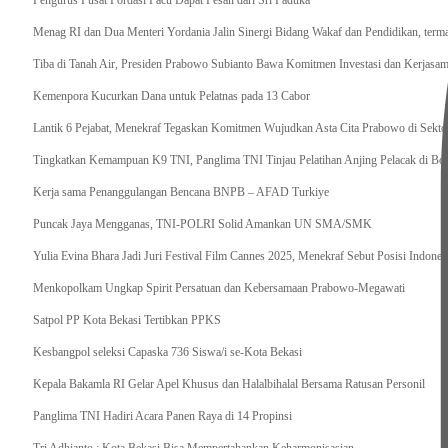
Pengurus Pusat Pordasi Pacu Dapat Pesan dari Sri Paduka
Menag RI dan Dua Menteri Yordania Jalin Sinergi Bidang Wakaf dan Pendidikan, ter
Tiba di Tanah Air, Presiden Prabowo Subianto Bawa Komitmen Investasi dan Kerjasama
Kemenpora Kucurkan Dana untuk Pelatnas pada 13 Cabor
Lantik 6 Pejabat, Menekraf Tegaskan Komitmen Wujudkan Asta Cita Prabowo di Sekto
Tingkatkan Kemampuan K9 TNI, Panglima TNI Tinjau Pelatihan Anjing Pelacak di Bo
Kerja sama Penanggulangan Bencana BNPB – AFAD Turkiye
Puncak Jaya Mengganas, TNI-POLRI Solid Amankan UN SMA/SMK
Yulia Evina Bhara Jadi Juri Festival Film Cannes 2025, Menekraf Sebut Posisi Indone
Menkopolkam Ungkap Spirit Persatuan dan Kebersamaan Prabowo-Megawati
Satpol PP Kota Bekasi Tertibkan PPKS
Kesbangpol seleksi Capaska 736 Siswa/i se-Kota Bekasi
Kepala Bakamla RI Gelar Apel Khusus dan Halalbihalal Bersama Ratusan Personil
Panglima TNI Hadiri Acara Panen Raya di 14 Propinsi