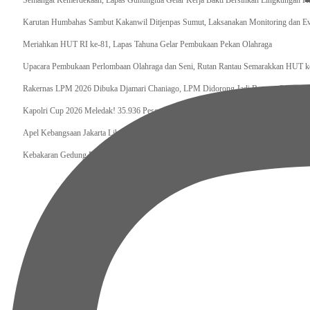
Semangat Kemerdekaan, Lapas Gunungtua Gelar Kerja Bakti Bersihkan Lingkungan K
Karutan Humbahas Sambut Kakanwil Ditjenpas Sumut, Laksanakan Monitoring dan Ev
Meriahkan HUT RI ke-81, Lapas Tahuna Gelar Pembukaan Pekan Olahraga
Upacara Pembukaan Perlombaan Olahraga dan Seni, Rutan Rantau Semarakkan HUT 
Rakernas LPM 2026 Dibuka Djamari Chaniago, LPM Didorong Jadi Booster Program 
Kapolri Cup 2026 Meledak! 35.936 Peserta Adu Skill E-Sports, Polri Bidik Talenta Dig
Apel Kebangsaan Jakarta Libatkan 11.000 Peserta, Polda Metro Jaya Kobarkan Semang
Kebakaran Gedung Bapenda Jakarta Heboh, Pramono Anung Pastikan Tak Ada Korban 