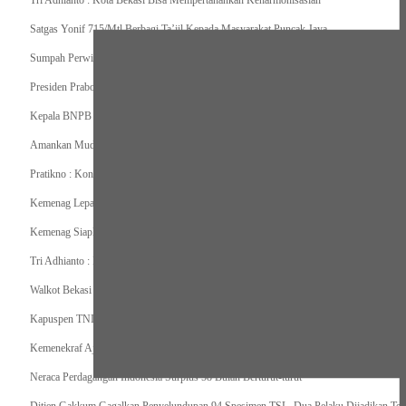
Tri Adhianto : Kota Bekasi Bisa Mempertahankan Keharmonisasian
Satgas Yonif 715/Mtl Berbagi Ta’jil Kepada Masyarakat Puncak Jaya
Sumpah Perwira Sebagai Janji Suci Pegangan Seumur Hidup
Presiden Prabowo Serahkan Zakat kepada BAZNAS di Istana Negara
Kepala BNPB Himbau Pemda Waspada Potensi Bencana Saat Lebaran
Amankan Mudik, Panglima TNI Kerahkan 66714 Personel Dan Alutsista
Pratikno : Kondisi Keamanan di Yahukimo Terkendali, Layanan Pendidikan dan Keseha
Kemenag Lepas Ratusan Peserta Program Mudik Gratis 1446 H/2025M
Kemenag Siapkan 6.180 Posko Masjid Ramah Mudik Lebaran 2025
Tri Adhianto : Barang Kadaluarsa Segera di Kembalikan
Walkot Bekasi Periksa Kesesuaian Takaran SPBU Saat Mudik Lebaran 2025
Kapuspen TNI : Media dan Pemangku Kepentingan Bersatu Wujudkan Mudik Aman 2
Kemenekraf Ajak Kabinet Merah Putih Nobar Film Animasi Jumbo
Neraca Perdagangan Indonesia Surplus 58 Bulan Berturut-turut