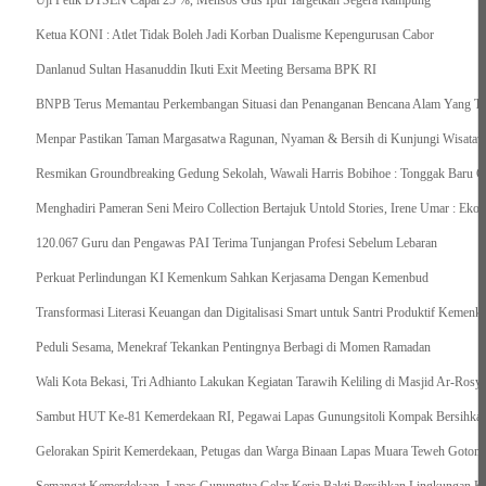
Uji Petik DTSEN Capai 25 %, Mensos Gus Ipul Targetkan Segera Rampung
Ketua KONI : Atlet Tidak Boleh Jadi Korban Dualisme Kepengurusan Cabor
Danlanud Sultan Hasanuddin Ikuti Exit Meeting Bersama BPK RI
BNPB Terus Memantau Perkembangan Situasi dan Penanganan Bencana Alam Yang Terj
Menpar Pastikan Taman Margasatwa Ragunan, Nyaman & Bersih di Kunjungi Wisatawa
Resmikan Groundbreaking Gedung Sekolah, Wawali Harris Bobihoe : Tonggak Baru C
Menghadiri Pameran Seni Meiro Collection Bertajuk Untold Stories, Irene Umar : Ek
120.067 Guru dan Pengawas PAI Terima Tunjangan Profesi Sebelum Lebaran
Perkuat Perlindungan KI Kemenkum Sahkan Kerjasama Dengan Kemenbud
Transformasi Literasi Keuangan dan Digitalisasi Smart untuk Santri Produktif Keme
Peduli Sesama, Menekraf Tekankan Pentingnya Berbagi di Momen Ramadan
Wali Kota Bekasi, Tri Adhianto Lakukan Kegiatan Tarawih Keliling di Masjid Ar-Rosya
Sambut HUT Ke-81 Kemerdekaan RI, Pegawai Lapas Gunungsitoli Kompak Bersihkan
Gelorakan Spirit Kemerdekaan, Petugas dan Warga Binaan Lapas Muara Teweh Goton