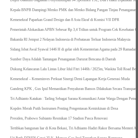
Ditjen Gakkum Gagalkan Penyelundupan 94 Spesimen TSL, Dua Pelaku Dijadikan Ter
Kepala BNPB Dampingi Menko PMK dan Menko Bidang Pangan Tinjau Penanganan Ba
Kemenekraf Paparkan Grand Design dan 8 Asta Ekraf di Komisi VII DPR
Pemerintah Alokasikan APBN Sebesar Rp 3,4 Triliun untuk Program Cek Kesehatan Gr
Bakamla RI Jemput 2 Nelayan Indonesia di Perbatasan Terluar Indonesia Malaysia
Sidang Isbat Awal Syawal 1446 H di gelar oleh Kementerian Agama pada 29 Ramadan
Sumber Daya Adalah Tantangan Penanganan Darurat Bencana di Daerah
Dukung Kelancaran Lalu Lintas Libur Idul Fitri 1446h / 2025m, Waskita Toll Road Be
Kemenekraf – Kemeninves Perkuat Sinergi Demi Lapangan Kerja Generasi Muda
Gandeng KPK , Gus Ipul Memastikan Penyaluran Bansos Dilakukan Secara Transparan
Tri Adhianto Katakan : Tarling Sebagai Sarana Komunikasi Antar Warga Dengan Pemer
Kopdes Merah Putih Instrumen Penting Pengentasan Kemiskinan di Desa
Presiden, Prabowo Subianto Resmikan 17 Stadion Pasca Renovasi
Tertibkan bangunan liar di Kota Bekasi, Tri Adhianto Hadiri Rakor Bersama Menteri