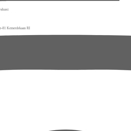
antor
aluasi
ke-81 Kemerdekaan RI
Pemerintah
ital Berkelas Dunia
at Jaga Indonesia
dan Layanan Tetap Berjalan