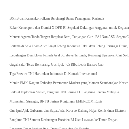
Breaking News
BNPB dan Kemenko Polkam Bersinergi Bahas Penanganan Karhutla
Raker Kemenpora dan Komisi X DPR RI Sepakati Dukungan Anggaran untuk Kegiatan 
Menteri Agama Tanda Tangan Regulasi Baru, Tunjangan Guru PAI Non ASN Segera Cai
Pertama di Asia Enam Atlet Panjat Tebing Indonesia Taklukkan Tebing Tertinggi Dunia
Kepulangan Dua Kloter Jemaah Asal Surabaya Tertunda, Kemenag Upayakan Cari Solu
Gagal Salur Terus Berkurang, Gus Ipul: 405 Ribu Lebih Bansos Cair
Tiga Perwira TNI Harumkan Indonesia Di Kancah Internasional
Menko PMK Kagum Terhadap Perempuan Modern yang Mampu Seimbangkan Karier d
Perkuat Diplomasi Militer, Panglima TNI Terima CC Panglima Tentera Malaysia
Momentum Strategis, BNPB Terima Kunjungan EMERCOM Rusia
Gus Ipul Ajak Gubernur dan Bupati/Wali Kota se-Kalteng Hajar Kemiskinan Ekstrem
Panglima TNI Sambut Kedatangan Presiden RI Usai Lawatan ke Timur Tengah