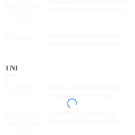
Musancab PDIP Nias Selatan, Hari
Kedua Sukses Digelar, Penyabar
Nakhe
SPPG tidak Beroperasi Diguyur
Insentif Miliaran, Ketua Umum
BaraNusa Minta
TNI
Panglima TNI Pimpin Pantukhir
Taruna Akademi TNI 2026,
Siapkan Perwira
Panglima TNI Kukuhkan 734
Perwira Prajurit Karier di Mabes
TNI,