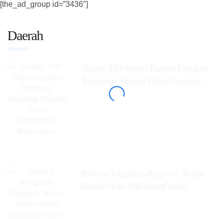
[the_ad_group id=”3436″]
Daerah
Sidang TPP Rutan Rantau Pastikan
Tamping Objektif Demi Pembinaan
Berkualitas
Perkuat Integritas Pegawai, Rutan
Rantau Ikuti Sosialisasi serta
Monev Caraka LHKAN