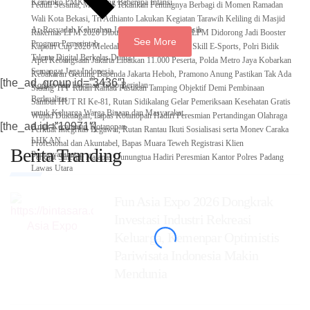
Kemenko PMK Gandeng Beberapa Intansi
Peduli Sesama, Menekraf Tekankan Pentingnya Berbagi di Momen Ramadan
Wali Kota Bekasi, Tri Adhianto Lakukan Kegiatan Tarawih Keliling di Masjid
Ar-Rosyadah Kelurahan Jatirasa Kecamatan Jatiasih
Rakernas LPM 2026 Dibuka Djamari Chaniago, LPM Didorong Jadi Booster
See More
Program Pemerintah
Kapolri Cup 2026 Meledak! 35.936 Peserta Adu Skill E-Sports, Polri Bidik
Talenta Digital Berkelas Dunia
Apel Kebangsaan Jakarta Libatkan 11.000 Peserta, Polda Metro Jaya Kobarkan
Semangat Jaga Indonesia
Kebakaran Gedung Bapenda Jakarta Heboh, Pramono Anung Pastikan Tak Ada
[the_ad_group id=”3436″]
Korban dan Layanan Tetap Berjalan
Sidang TPP Rutan Rantau Pastikan Tamping Objektif Demi Pembinaan
Berkualitas
Sambut HUT RI Ke-81, Rutan Sidikalang Gelar Pemeriksaan Kesehatan Gratis
untuk Keluarga Warga Binaan dan Masyarakat
Wujud Dukungan, Lapas Kotanopan Hadiri Peresmian Pertandingan Olahraga
[the_ad id=”10971″]
Antar Kecamatan Kotanopan
Perkuat Integritas Pegawai, Rutan Rantau Ikuti Sosialisasi serta Monev Caraka
LHKAN
‎Profesional dan Akuntabel, Bapas Muara Teweh Registrasi Klien
Berita Tranding
Pemasyarakatan
Perkuat Sinergi, Kalapas Gunungtua Hadiri Peresmian Kantor Polres Padang
Lawas Utara
Fun Asia Expo 2026 Dongkrak
Investasi Industri Rekreasi
Keluarga, Kemenpar Optimistis
Pariwisata Indonesia Makin
Mendunia