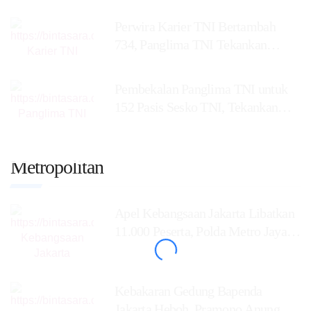
Perwira Karier TNI Bertambah
734, Panglima TNI Tekankan
Profesionalisme dan
Pembekalan Panglima TNI untuk
152 Pasis Sesko TNI, Tekankan
Perang
Metropolitan
Apel Kebangsaan Jakarta Libatkan
11.000 Peserta, Polda Metro Jaya
Kobarkan
Kebakaran Gedung Bapenda
Jakarta Heboh, Pramono Anung