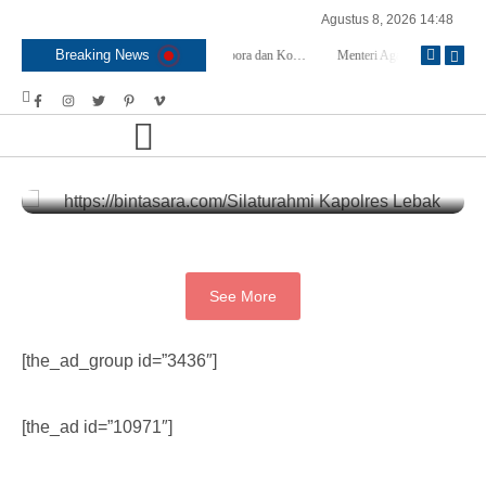
Agustus 8, 2026 14:48
Breaking News
BNPB dan Kemenko Polkam Bersinergi Bahas Penanganan Karhutla
Raker Kemenpora dan Komisi X DPR RI Sepakati Dukungan Anggaran untuk Kegiatan dan Program Prioritas Pemuda dan Olahraga
Menteri Agama Tanda Tangan Regulasi Baru, Tunjangan Guru PAI Non ASN Segera Cair, ini Tahapanya !
Polri
Silaturahmi Kapolres Lebak Perkuat Sinergi Polri dan Ulama Bersama Jaga
Kamtibmas
Agustus 4, 2026
See More
[the_ad_group id=”3436″]
[the_ad id=”10971″]