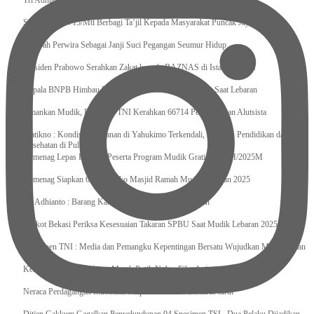
Tri Adhianto : Kota Bekasi Bisa Mempertahankan Keharmonisasian
Satgas Yonif 715/Mtl Berbagi Ta’jil Kepada Masyarakat Puncak Jaya
Sumpah Perwira Sebagai Janji Suci Pegangan Seumur Hidup
Presiden Prabowo Serahkan Zakat kepada BAZNAS di Istana Negara
Kepala BNPB Himbau Pemda Waspada Potensi Bencana Saat Lebaran
Amankan Mudik, Panglima TNI Kerahkan 66714 Personel Dan Alutsista
Pratikno : Kondisi Keamanan di Yahukimo Terkendali, Layanan Pendidikan dan
Kesehatan di Pulihkan
Kemenag Lepas Ratusan Peserta Program Mudik Gratis 1446 H/2025M
Kemenag Siapkan 6.180 Posko Masjid Ramah Mudik Lebaran 2025
Tri Adhianto : Barang Kadaluarsa Segera di Kembalikan
Walkot Bekasi Periksa Kesesuaian Takaran SPBU Saat Mudik Lebaran 2025
Kapuspen TNI : Media dan Pemangku Kepentingan Bersatu Wujudkan Mudik Aman
2025
Kemenekraf Ajak Kabinet Merah Putih Nobar Film Animasi Jumbo
Neraca Perdagangan Indonesia Surplus 58 Bulan Berturut-turut