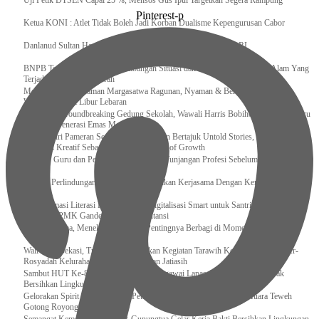
Uji Petik DTSEN Capai 25 %, Mensos Gus Ipul Targetkan Segera Rampung
Pinterest-p
Ketua KONI : Atlet Tidak Boleh Jadi Korban Dualisme Kepengurusan Cabor
Danlanud Sultan Hasanuddin Ikuti Exit Meeting Bersama BPK RI
BNPB Terus Memantau Perkembangan Situasi dan Penanganan Bencana Alam Yang
Terjadi di Beberapa Daerah
Menpar Pastikan Taman Margasatwa Ragunan, Nyaman & Bersih di Kunjungi
Wisatawan Saat Libur Lebaran
Resmikan Groundbreaking Gedung Sekolah, Wawali Harris Bobihoe : Tonggak Baru
Ciptakan Generasi Emas Masa Depan
Menghadiri Pameran Seni Meiro Collection Bertajuk Untold Stories, Irene Umar :
Ekonomi Kreatif Sebagai The New Engine of Growth
120.067 Guru dan Pengawas PAI Terima Tunjangan Profesi Sebelum Lebaran
Perkuat Perlindungan KI Kemenkum Sahkan Kerjasama Dengan Kemenbud
Transformasi Literasi Keuangan dan Digitalisasi Smart untuk Santri Produktif
Kemenko PMK Gandeng Beberapa Intansi
Peduli Sesama, Menekraf Tekankan Pentingnya Berbagi di Momen Ramadan
Wali Kota Bekasi, Tri Adhianto Lakukan Kegiatan Tarawih Keliling di Masjid Ar-
Rosyadah Kelurahan Jatirasa Kecamatan Jatiasih
Sambut HUT Ke-81 Kemerdekaan RI, Pegawai Lapas Gunungsitoli Kompak
Bersihkan Lingkungan Kantor
Gelorakan Spirit Kemerdekaan, Petugas dan Warga Binaan Lapas Muara Teweh
Gotong Royong Kurve Masjid