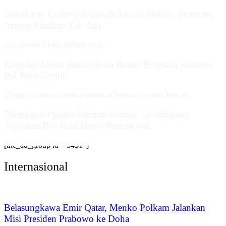
Kebakaran Gedung Bapenda Jakarta Heboh, Pramono
Anung Pastikan Tak Ada
Kapolres Metro Bekasi Kota Resmi Berganti, Kombes
Pol Putu Kholis
Pelantikan Pejabat Pemkot Bekasi, Tri Adhianto
Tegaskan Birokrasi Harus Profesional,
[the_ad_group id=”3431″]
Internasional
Belasungkawa Emir Qatar, Menko Polkam Jalankan
Misi Presiden Prabowo ke Doha