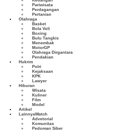
Pariwisata
Perdagangan
Pertanian
Olahraga
Basket
Bola Voli
Boxing
Bulu Tangkis
Menembak
MotorGP
Olahraga Dirgantara
Pendakian
Hukrim
Polri
Kejaksaan
KPK
Lawyer
Hiburan
Wisata
Kuliner
Film
Model
Artikel
Lainnya
Watch
Advetorial
Komunitas
Pedoman Siber