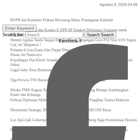
Agustus 9, 2026 04:08
Breaking News
BNPB dan Kemenko Polkam Bersinergi Bahas Penanganan Karhutla
Enter Keyword
Raker Kemenpora dan Komisi X DPR RI Sepakati Dukungan Anggaran untuk
Search for:
Kegiatan dan Program Prioritas Pemuda dan Olahraga
Search
Search
Menteri Agama Tanda Tangan Regulasi Baru, Tunjangan Guru PAI Non ASN Segera
Facebook-f
Cair, ini Tahapanya !
Pertama di Asia Enam Atlet Panjat Tebing Indonesia Taklukkan Tebing Tertinggi
Dunia, Ini Nama-nya
Kepulangan Dua Kloter Jemaah Asal Surabaya Tertunda, Kemenag Upayakan Cari
Solusi
Gagal Salur Terus Berkurang, Gus Ipul: 405 Ribu Lebih Bansos Cair
Tiga Perwira TNI Harumkan Indonesia Di Kancah Internasional
Menko PMK Kagum Terhadap Perempuan Modern yang Mampu Seimbangkan
Karier dan Keluarga
Perkuat Diplomasi Militer, Panglima TNI Terima CC Panglima Tentera Malaysia
Momentum Strategis, BNPB Terima Kunjungan EMERCOM Rusia
Gus Ipul Ajak Gubernur dan Bupati/Wali Kota se-Kalteng Hajar Kemiskinan Ekstrem
Panglima TNI Sambut Kedatangan Presiden RI Usai Lawatan ke Timur Tengah