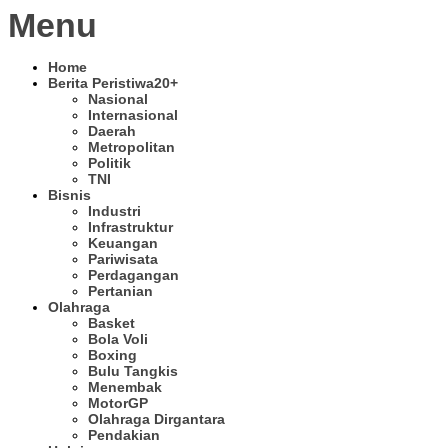
Menu
Home
Berita Peristiwa
20+
Nasional
Internasional
Daerah
Metropolitan
Politik
TNI
Bisnis
Industri
Infrastruktur
Keuangan
Pariwisata
Perdagangan
Pertanian
Olahraga
Basket
Bola Voli
Boxing
Bulu Tangkis
Menembak
MotorGP
Olahraga Dirgantara
Pendakian