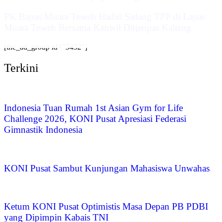
‎PK Bapas Muara Teweh Hadiri Sidang TPP di Lapas
Muara Teweh Bersama Kanwil Ditjenpas Kalteng
[the_ad_group id=”3432″]
Terkini
Indonesia Tuan Rumah 1st Asian Gym for Life
Challenge 2026, KONI Pusat Apresiasi Federasi
Gimnastik Indonesia
KONI Pusat Sambut Kunjungan Mahasiswa Unwahas
Ketum KONI Pusat Optimistis Masa Depan PB PDBI
yang Dipimpin Kabais TNI