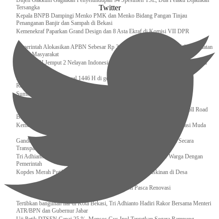
Ditjen Gakkum Gagalkan Penyelundupan 94 Spesimen TSL, Dua Pelaku Dijadikan
Twitter
Tersangka
Kepala BNPB Dampingi Menko PMK dan Menko Bidang Pangan Tinjau
Penanganan Banjir dan Sampah di Bekasi
Kemenekraf Paparkan Grand Design dan 8 Asta Ekraf di Komisi VII DPR
Pemerintah Alokasikan APBN Sebesar Rp 3,4 Triliun untuk Program Cek Kesehatan
Gratis Masyarakat
Bakamla RI Jemput 2 Nelayan Indonesia di Perbatasan Terluar Indonesia Malaysia
Sidang Isbat Awal Syawal 1446 H di gelar oleh Kementerian Agama pada 29
Ramadan
Sumber Daya Adalah Tantangan Penanganan Darurat Bencana di Daerah
Dukung Kelancaran Lalu Lintas Libur Idul Fitri 1446h / 2025m, Waskita Toll Road
Berlakukan Diskon Tarif Sebesar 20%
Kemenekraf – Kemeninves Perkuat Sinergi Demi Lapangan Kerja Generasi Muda
Gandeng KPK , Gus Ipul Memastikan Penyaluran Bansos Dilakukan Secara
Transparan dan Tepat Sasaran
Tri Adhianto Katakan : Tarling Sebagai Sarana Komunikasi Antar Warga Dengan
Pemerintah
Kopdes Merah Putih Instrumen Penting Pengentasan Kemiskinan di Desa
Presiden, Prabowo Subianto Resmikan 17 Stadion Pasca Renovasi
Tertibkan bangunan liar di Kota Bekasi, Tri Adhianto Hadiri Rakor Bersama Menteri
ATR/BPN dan Gubernur Jabar