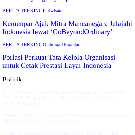
BERITA TERKINI
,
Pariwisata
Kemenpar Ajak Mitra Mancanegara Jelajahi
Indonesia lewat ‘GoBeyondOrdinary’
BERITA TERKINI
,
Olahraga Dirgantara
Porlasi Perkuat Tata Kelola Organisasi
untuk Cetak Prestasi Layar Indonesia
Politik
Fraksi NasDem Terima Ranperda Pertanggungjawaban
APBD Nisel 2025, Namun Tidak