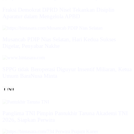
Fraksi Demokrat DPRD Nisel Tekankan Disiplin
Aparatur dalam Mengelola APBD
Musancab PDIP Nias Selatan, Hari Kedua Sukses
Digelar, Penyabar Nakhe
SPPG tidak Beroperasi Diguyur Insentif Miliaran, Ketua
Umum BaraNusa Minta
TNI
Panglima TNI Pimpin Pantukhir Taruna Akademi TNI
2026, Siapkan Perwira