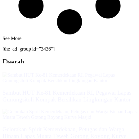
See More
[the_ad_group id=”3436″]
Daerah
Sambut HUT Ke-81 Kemerdekaan RI, Pegawai Lapas
Gunungsitoli Kompak Bersihkan Lingkungan Kantor
Gelorakan Spirit Kemerdekaan, Petugas dan Warga
Binaan Lapas Muara Teweh Gotong Royong Kurve