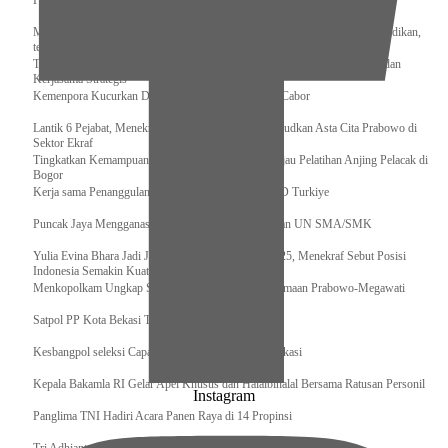
Pengurus Pusat Pordasi Pacu Dapat Pesan dari Sri Paduka
Menag RI dan Dua Menteri Yordania Jalin Sinergi Bidang Wakaf dan Pendidikan,
termasuk Beasiswa
Tiba di Tanah Air, Presiden Prabowo Subianto Bawa Komitmen Investasi dan
Kerjasama Strategis
Kemenpora Kucurkan Dana untuk Pelatnas pada 13 Cabor
Lantik 6 Pejabat, Menekraf Tegaskan Komitmen Wujudkan Asta Cita Prabowo di
Sektor Ekraf
Tingkatkan Kemampuan K9 TNI, Panglima TNI Tinjau Pelatihan Anjing Pelacak di
Bogor
Kerja sama Penanggulangan Bencana BNPB – AFAD Turkiye
Puncak Jaya Mengganas, TNI-POLRI Solid Amankan UN SMA/SMK
Yulia Evina Bhara Jadi Juri Festival Film Cannes 2025, Menekraf Sebut Posisi
Indonesia Semakin Kuat
Menkopolkam Ungkap Spirit Persatuan dan Kebersamaan Prabowo-Megawati
Satpol PP Kota Bekasi Tertibkan PPKS
Kesbangpol seleksi Capaska 736 Siswa/i se-Kota Bekasi
Kepala Bakamla RI Gelar Apel Khusus dan Halalbihalal Bersama Ratusan Personil
Instagram
Panglima TNI Hadiri Acara Panen Raya di 14 Propinsi