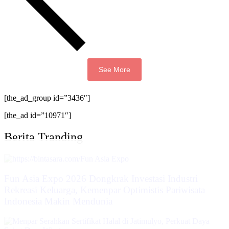
See More
[the_ad_group id=”3436″]
[the_ad id=”10971″]
Berita Tranding
Fun Asia Expo 2026 Dongkrak Investasi Industri
Rekreasi Keluarga, Kemenpar Optimistis Pariwisata
Indonesia Makin Mendunia