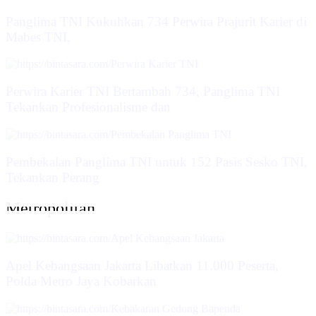
Panglima TNI Kukuhkan 734 Perwira Prajurit Karier di
Mabes TNI,
Perwira Karier TNI Bertambah 734, Panglima TNI
Tekankan Profesionalisme dan
Pembekalan Panglima TNI untuk 152 Pasis Sesko TNI,
Tekankan Perang
Metropolitan
Apel Kebangsaan Jakarta Libatkan 11.000 Peserta,
Polda Metro Jaya Kobarkan