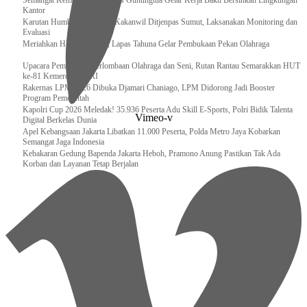
Semangat Kemerdekaan, Lapas Gunungtua Gelar Kerja Bakti Bersihkan Lingkungan
Kantor
Karutan Humbahas Sambut Kakanwil Ditjenpas Sumut, Laksanakan Monitoring dan
Evaluasi
Meriahkan HUT RI ke-81, Lapas Tahuna Gelar Pembukaan Pekan Olahraga
Upacara Pembukaan Perlombaan Olahraga dan Seni, Rutan Rantau Semarakkan HUT
ke-81 Kemerdekaan RI
Rakernas LPM 2026 Dibuka Djamari Chaniago, LPM Didorong Jadi Booster
Program Pemerintah
Kapolri Cup 2026 Meledak! 35.936 Peserta Adu Skill E-Sports, Polri Bidik Talenta
Vimeo-v
Digital Berkelas Dunia
Apel Kebangsaan Jakarta Libatkan 11.000 Peserta, Polda Metro Jaya Kobarkan
Semangat Jaga Indonesia
Kebakaran Gedung Bapenda Jakarta Heboh, Pramono Anung Pastikan Tak Ada
Korban dan Layanan Tetap Berjalan