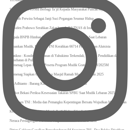
Tri Adhianto : Kota Bekasi Bisa Mempertahankan Keharmonisasian
Satgas Yonif 715/Mtl Berbagi Ta’jil Kepada Masyarakat Puncak Jaya
Sumpah Perwira Sebagai Janji Suci Pegangan Seumur Hidup
Presiden Prabowo Serahkan Zakat kepada BAZNAS di Istana Negara
Kepala BNPB Himbau Pemda Waspada Potensi Bencana Saat Lebaran
Amankan Mudik, Panglima TNI Kerahkan 66714 Personel Dan Alutsista
Pratikno : Kondisi Keamanan di Yahukimo Terkendali, Layanan Pendidikan dan
Kesehatan di Pulihkan
Kemenag Lepas Ratusan Peserta Program Mudik Gratis 1446 H/2025M
Kemenag Siapkan 6.180 Posko Masjid Ramah Mudik Lebaran 2025
Tri Adhianto : Barang Kadaluarsa Segera di Kembalikan
Walkot Bekasi Periksa Kesesuaian Takaran SPBU Saat Mudik Lebaran 2025
Kapuspen TNI : Media dan Pemangku Kepentingan Bersatu Wujudkan Mudik Aman
2025
Kemenekraf Ajak Kabinet Merah Putih Nobar Film Animasi Jumbo
Neraca Perdagangan Indonesia Surplus 58 Bulan Berturut-turut