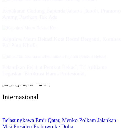
Kebakaran Gedung Bapenda Jakarta Heboh, Pramono
Anung Pastikan Tak Ada
Kapolres Metro Bekasi Kota Resmi Berganti, Kombes
Pol Putu Kholis
Pelantikan Pejabat Pemkot Bekasi, Tri Adhianto
Tegaskan Birokrasi Harus Profesional,
[the_ad_group id=”3431″]
Internasional
Belasungkawa Emir Qatar, Menko Polkam Jalankan
Misi Presiden Prabowo ke Doha