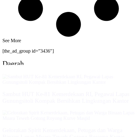
See More
[the_ad_group id=”3436″]
Daerah
Sambut HUT Ke-81 Kemerdekaan RI, Pegawai Lapas
Gunungsitoli Kompak Bersihkan Lingkungan Kantor
Gelorakan Spirit Kemerdekaan, Petugas dan Warga
Binaan Lapas Muara Teweh Gotong Royong Kurve