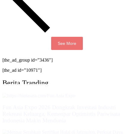
See More
[the_ad_group id=”3436″]
[the_ad id=”10971″]
Berita Tranding
Fun Asia Expo 2026 Dongkrak Investasi Industri
Rekreasi Keluarga, Kemenpar Optimistis Pariwisata
Indonesia Makin Mendunia