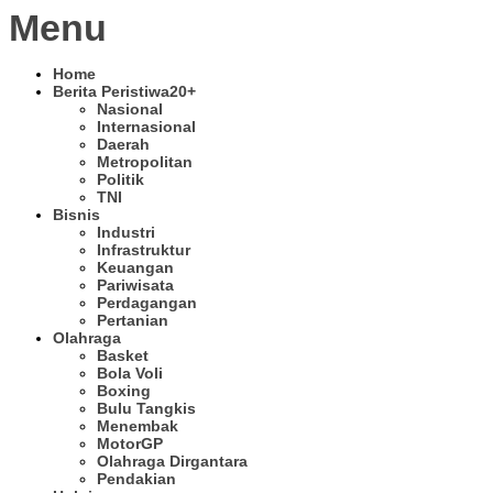
Menu
Home
Berita Peristiwa
20+
Nasional
Internasional
Daerah
Metropolitan
Politik
TNI
Bisnis
Industri
Infrastruktur
Keuangan
Pariwisata
Perdagangan
Pertanian
Olahraga
Basket
Bola Voli
Boxing
Bulu Tangkis
Menembak
MotorGP
Olahraga Dirgantara
Pendakian