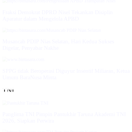
Fraksi Demokrat DPRD Nisel Tekankan Disiplin
Aparatur dalam Mengelola APBD
Musancab PDIP Nias Selatan, Hari Kedua Sukses
Digelar, Penyabar Nakhe
SPPG tidak Beroperasi Diguyur Insentif Miliaran, Ketua
Umum BaraNusa Minta
TNI
Panglima TNI Pimpin Pantukhir Taruna Akademi TNI
2026, Siapkan Perwira