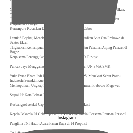
Pengurus Pusat Pordasi Pacu Dapat Pesan dari Sri Paduka
Menag RI dan Dua Menteri Yordania Jalin Sinergi Bidang Wakaf dan Pendidikan,
termasuk Beasiswa
Tiba di Tanah Air, Presiden Prabowo Subianto Bawa Komitmen Investasi dan
Kerjasama Strategis
Kemenpora Kucurkan Dana untuk Pelatnas pada 13 Cabor
Lantik 6 Pejabat, Menekraf Tegaskan Komitmen Wujudkan Asta Cita Prabowo di
Sektor Ekraf
Tingkatkan Kemampuan K9 TNI, Panglima TNI Tinjau Pelatihan Anjing Pelacak di
Bogor
Kerja sama Penanggulangan Bencana BNPB – AFAD Turkiye
Puncak Jaya Mengganas, TNI-POLRI Solid Amankan UN SMA/SMK
Yulia Evina Bhara Jadi Juri Festival Film Cannes 2025, Menekraf Sebut Posisi
Indonesia Semakin Kuat
Menkopolkam Ungkap Spirit Persatuan dan Kebersamaan Prabowo-Megawati
Satpol PP Kota Bekasi Tertibkan PPKS
Kesbangpol seleksi Capaska 736 Siswa/i se-Kota Bekasi
Kepala Bakamla RI Gelar Apel Khusus dan Halalbihalal Bersama Ratusan Personil
Instagram
Panglima TNI Hadiri Acara Panen Raya di 14 Propinsi