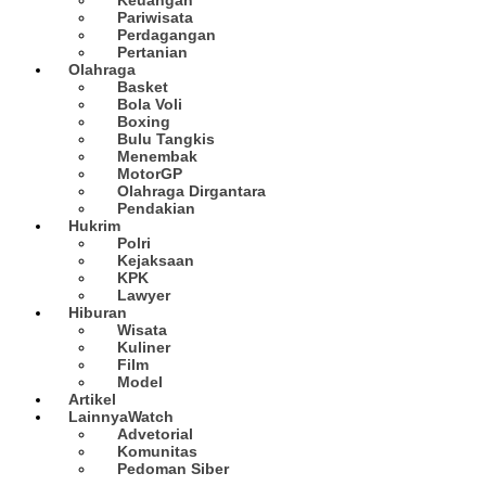
Pariwisata
Perdagangan
Pertanian
Olahraga
Basket
Bola Voli
Boxing
Bulu Tangkis
Menembak
MotorGP
Olahraga Dirgantara
Pendakian
Hukrim
Polri
Kejaksaan
KPK
Lawyer
Hiburan
Wisata
Kuliner
Film
Model
Artikel
Lainnya
Watch
Advetorial
Komunitas
Pedoman Siber