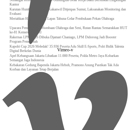
Semangat Kemerdekaan, Lapas Gunungtua Gelar Kerja Bakti Bersihkan Lingkungan
Kantor
Karutan Humbahas Sambut Kakanwil Ditjenpas Sumut, Laksanakan Monitoring dan
Evaluasi
Meriahkan HUT RI ke-81, Lapas Tahuna Gelar Pembukaan Pekan Olahraga
Upacara Pembukaan Perlombaan Olahraga dan Seni, Rutan Rantau Semarakkan HUT
ke-81 Kemerdekaan RI
Rakernas LPM 2026 Dibuka Djamari Chaniago, LPM Didorong Jadi Booster
Program Pemerintah
Kapolri Cup 2026 Meledak! 35.936 Peserta Adu Skill E-Sports, Polri Bidik Talenta
Vimeo-v
Digital Berkelas Dunia
Apel Kebangsaan Jakarta Libatkan 11.000 Peserta, Polda Metro Jaya Kobarkan
Semangat Jaga Indonesia
Kebakaran Gedung Bapenda Jakarta Heboh, Pramono Anung Pastikan Tak Ada
Korban dan Layanan Tetap Berjalan