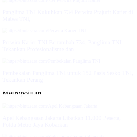
Panglima TNI Kukuhkan 734 Perwira Prajurit Karier di
Mabes TNI,
Perwira Karier TNI Bertambah 734, Panglima TNI
Tekankan Profesionalisme dan
Pembekalan Panglima TNI untuk 152 Pasis Sesko TNI,
Tekankan Perang
Metropolitan
Apel Kebangsaan Jakarta Libatkan 11.000 Peserta,
Polda Metro Jaya Kobarkan