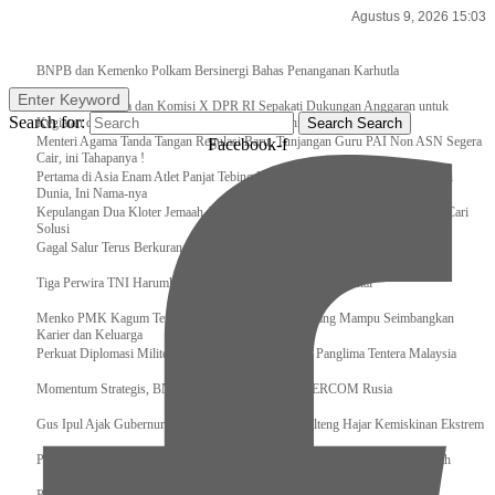
Agustus 9, 2026 15:03
Breaking News
BNPB dan Kemenko Polkam Bersinergi Bahas Penanganan Karhutla
Enter Keyword
Raker Kemenpora dan Komisi X DPR RI Sepakati Dukungan Anggaran untuk
Search for:
Kegiatan dan Program Prioritas Pemuda dan Olahraga
Search
Search
Menteri Agama Tanda Tangan Regulasi Baru, Tunjangan Guru PAI Non ASN Segera
Facebook-f
Cair, ini Tahapanya !
Pertama di Asia Enam Atlet Panjat Tebing Indonesia Taklukkan Tebing Tertinggi
Dunia, Ini Nama-nya
Kepulangan Dua Kloter Jemaah Asal Surabaya Tertunda, Kemenag Upayakan Cari
Solusi
Gagal Salur Terus Berkurang, Gus Ipul: 405 Ribu Lebih Bansos Cair
Tiga Perwira TNI Harumkan Indonesia Di Kancah Internasional
Menko PMK Kagum Terhadap Perempuan Modern yang Mampu Seimbangkan
Karier dan Keluarga
Perkuat Diplomasi Militer, Panglima TNI Terima CC Panglima Tentera Malaysia
Momentum Strategis, BNPB Terima Kunjungan EMERCOM Rusia
Gus Ipul Ajak Gubernur dan Bupati/Wali Kota se-Kalteng Hajar Kemiskinan Ekstrem
Panglima TNI Sambut Kedatangan Presiden RI Usai Lawatan ke Timur Tengah