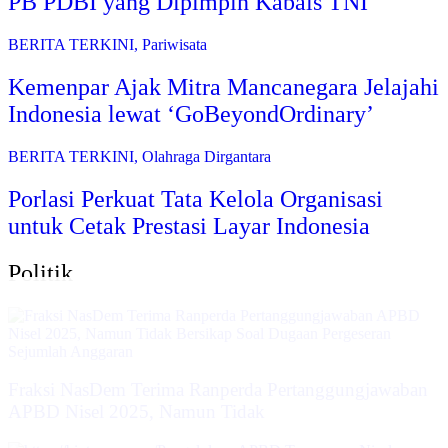
PB PDBI yang Dipimpin Kabais TNI
BERITA TERKINI
,
Pariwisata
Kemenpar Ajak Mitra Mancanegara Jelajahi
Indonesia lewat ‘GoBeyondOrdinary’
BERITA TERKINI
,
Olahraga Dirgantara
Porlasi Perkuat Tata Kelola Organisasi
untuk Cetak Prestasi Layar Indonesia
Politik
Fraksi NasDem Terima Ranperda Pertanggungjawaban
APBD Nisel 2025, Namun Tidak