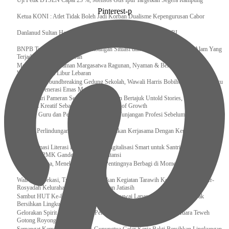
Uji Petik DTSEN Capai 25 %, Mensos Gus Ipul Targetkan Segera Rampung
Pinterest-p
Ketua KONI : Atlet Tidak Boleh Jadi Korban Dualisme Kepengurusan Cabor
Danlanud Sultan Hasanuddin Ikuti Exit Meeting Bersama BPK RI
BNPB Terus Memantau Perkembangan Situasi dan Penanganan Bencana Alam Yang
Terjadi di Beberapa Daerah
Menpar Pastikan Taman Margasatwa Ragunan, Nyaman & Bersih di Kunjungi
Wisatawan Saat Libur Lebaran
Resmikan Groundbreaking Gedung Sekolah, Wawali Harris Bobihoe : Tonggak Baru
Ciptakan Generasi Emas Masa Depan
Menghadiri Pameran Seni Meiro Collection Bertajuk Untold Stories, Irene Umar :
Ekonomi Kreatif Sebagai The New Engine of Growth
120.067 Guru dan Pengawas PAI Terima Tunjangan Profesi Sebelum Lebaran
Perkuat Perlindungan KI Kemenkum Sahkan Kerjasama Dengan Kemenbud
Transformasi Literasi Keuangan dan Digitalisasi Smart untuk Santri Produktif
Kemenko PMK Gandeng Beberapa Intansi
Peduli Sesama, Menekraf Tekankan Pentingnya Berbagi di Momen Ramadan
Wali Kota Bekasi, Tri Adhianto Lakukan Kegiatan Tarawih Keliling di Masjid Ar-
Rosyadah Kelurahan Jatirasa Kecamatan Jatiasih
Sambut HUT Ke-81 Kemerdekaan RI, Pegawai Lapas Gunungsitoli Kompak
Bersihkan Lingkungan Kantor
Gelorakan Spirit Kemerdekaan, Petugas dan Warga Binaan Lapas Muara Teweh
Gotong Royong Kurve Masjid