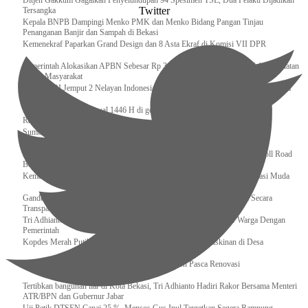
Ditjen Gakkum Gagalkan Penyelundupan 94 Spesimen TSL, Dua Pelaku Dijadikan
Twitter
Tersangka
Kepala BNPB Dampingi Menko PMK dan Menko Bidang Pangan Tinjau
Penanganan Banjir dan Sampah di Bekasi
Kemenekraf Paparkan Grand Design dan 8 Asta Ekraf di Komisi VII DPR
Pemerintah Alokasikan APBN Sebesar Rp 3,4 Triliun untuk Program Cek Kesehatan
Gratis Masyarakat
Bakamla RI Jemput 2 Nelayan Indonesia di Perbatasan Terluar Indonesia Malaysia
Sidang Isbat Awal Syawal 1446 H di gelar oleh Kementerian Agama pada 29
Ramadan
Sumber Daya Adalah Tantangan Penanganan Darurat Bencana di Daerah
Dukung Kelancaran Lalu Lintas Libur Idul Fitri 1446h / 2025m, Waskita Toll Road
Berlakukan Diskon Tarif Sebesar 20%
Kemenekraf – Kemeninves Perkuat Sinergi Demi Lapangan Kerja Generasi Muda
Gandeng KPK , Gus Ipul Memastikan Penyaluran Bansos Dilakukan Secara
Transparan dan Tepat Sasaran
Tri Adhianto Katakan : Tarling Sebagai Sarana Komunikasi Antar Warga Dengan
Pemerintah
Kopdes Merah Putih Instrumen Penting Pengentasan Kemiskinan di Desa
Presiden, Prabowo Subianto Resmikan 17 Stadion Pasca Renovasi
Tertibkan bangunan liar di Kota Bekasi, Tri Adhianto Hadiri Rakor Bersama Menteri
ATR/BPN dan Gubernur Jabar