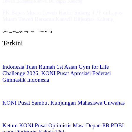
‎PK Bapas Muara Teweh Hadiri Sidang TPP di Lapas
Muara Teweh Bersama Kanwil Ditjenpas Kalteng
[the_ad_group id=”3432″]
Terkini
Indonesia Tuan Rumah 1st Asian Gym for Life
Challenge 2026, KONI Pusat Apresiasi Federasi
Gimnastik Indonesia
KONI Pusat Sambut Kunjungan Mahasiswa Unwahas
Ketum KONI Pusat Optimistis Masa Depan PB PDBI
yang Dipimpin Kabais TNI