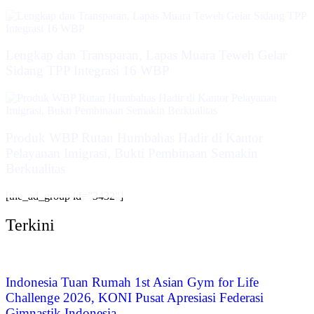
Lengkap dan Transparan, Lapas Muara Teweh Gelar
Sidang TPP Integrasi 16 WBP
Produk WBP Rutan Humbahas Hadir di Kantor
Pelayanan Imigrasi, Bukti Pembinaan Semakin
Berkualitas
[the_ad_group id=”3432″]
Terkini
Indonesia Tuan Rumah 1st Asian Gym for Life
Challenge 2026, KONI Pusat Apresiasi Federasi
Gimnastik Indonesia