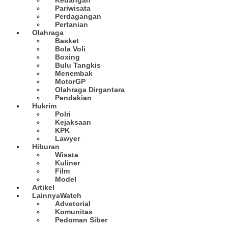
Pariwisata
Perdagangan
Pertanian
Olahraga
Basket
Bola Voli
Boxing
Bulu Tangkis
Menembak
MotorGP
Olahraga Dirgantara
Pendakian
Hukrim
Polri
Kejaksaan
KPK
Lawyer
Hiburan
Wisata
Kuliner
Film
Model
Artikel
Lainnya
Watch
Advetorial
Komunitas
Pedoman Siber