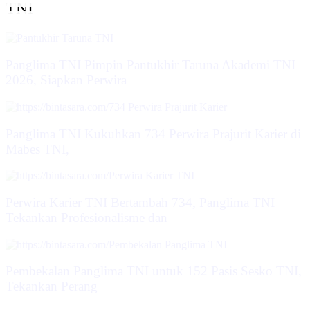
TNI
Panglima TNI Pimpin Pantukhir Taruna Akademi TNI
2026, Siapkan Perwira
Panglima TNI Kukuhkan 734 Perwira Prajurit Karier di
Mabes TNI,
Perwira Karier TNI Bertambah 734, Panglima TNI
Tekankan Profesionalisme dan
Pembekalan Panglima TNI untuk 152 Pasis Sesko TNI,
Tekankan Perang