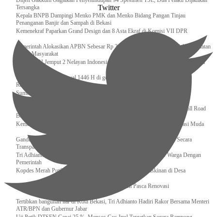
Ditjen Gakkum Gagalkan Penyelundupan 94 Spesimen TSL, Dua Pelaku Dijadikan
Twitter
Tersangka
Kepala BNPB Dampingi Menko PMK dan Menko Bidang Pangan Tinjau
Penanganan Banjir dan Sampah di Bekasi
Kemenekraf Paparkan Grand Design dan 8 Asta Ekraf di Komisi VII DPR
Pemerintah Alokasikan APBN Sebesar Rp 3,4 Triliun untuk Program Cek Kesehatan
Gratis Masyarakat
Bakamla RI Jemput 2 Nelayan Indonesia di Perbatasan Terluar Indonesia Malaysia
Sidang Isbat Awal Syawal 1446 H di gelar oleh Kementerian Agama pada 29
Ramadan
Sumber Daya Adalah Tantangan Penanganan Darurat Bencana di Daerah
Dukung Kelancaran Lalu Lintas Libur Idul Fitri 1446h / 2025m, Waskita Toll Road
Berlakukan Diskon Tarif Sebesar 20%
Kemenekraf – Kemeninves Perkuat Sinergi Demi Lapangan Kerja Generasi Muda
Gandeng KPK , Gus Ipul Memastikan Penyaluran Bansos Dilakukan Secara
Transparan dan Tepat Sasaran
Tri Adhianto Katakan : Tarling Sebagai Sarana Komunikasi Antar Warga Dengan
Pemerintah
Kopdes Merah Putih Instrumen Penting Pengentasan Kemiskinan di Desa
Presiden, Prabowo Subianto Resmikan 17 Stadion Pasca Renovasi
Tertibkan bangunan liar di Kota Bekasi, Tri Adhianto Hadiri Rakor Bersama Menteri
ATR/BPN dan Gubernur Jabar