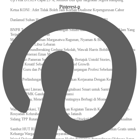
Uji Petik DTSEN Capai 25 %, Mensos Gus Ipul Targetkan Segera Rampung
Pinterest-p
Ketua KONI : Atlet Tidak Boleh Jadi Korban Dualisme Kepengurusan Cabor
Danlanud Sultan Hasanuddin Ikuti Exit Meeting Bersama BPK RI
BNPB Terus Memantau Perkembangan Situasi dan Penanganan Bencana Alam Yang
Terjadi di Beberapa Daerah
Menpar Pastikan Taman Margasatwa Ragunan, Nyaman & Bersih di Kunjungi
Wisatawan Saat Libur Lebaran
Resmikan Groundbreaking Gedung Sekolah, Wawali Harris Bobihoe : Tonggak Baru
Ciptakan Generasi Emas Masa Depan
Menghadiri Pameran Seni Meiro Collection Bertajuk Untold Stories, Irene Umar :
Ekonomi Kreatif Sebagai The New Engine of Growth
120.067 Guru dan Pengawas PAI Terima Tunjangan Profesi Sebelum Lebaran
Perkuat Perlindungan KI Kemenkum Sahkan Kerjasama Dengan Kemenbud
Transformasi Literasi Keuangan dan Digitalisasi Smart untuk Santri Produktif
Kemenko PMK Gandeng Beberapa Intansi
Peduli Sesama, Menekraf Tekankan Pentingnya Berbagi di Momen Ramadan
Wali Kota Bekasi, Tri Adhianto Lakukan Kegiatan Tarawih Keliling di Masjid Ar-
Rosyadah Kelurahan Jatirasa Kecamatan Jatiasih
Sidang TPP Rutan Rantau Pastikan Tamping Objektif Demi Pembinaan Berkualitas
Sambut HUT RI Ke-81, Rutan Sidikalang Gelar Pemeriksaan Kesehatan Gratis untuk
Keluarga Warga Binaan dan Masyarakat