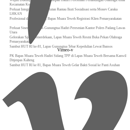
Wujud Dukungan, Lapas Kotanopan Hadiri Peresmian Pertandingan Olahraga Antar
Kecamatan Kotanopan
Perkuat Integritas Pegawai, Rutan Rantau Ikuti Sosialisasi serta Monev Caraka
LHKAN
‎Profesional dan Akuntabel, Bapas Muara Teweh Registrasi Klien Pemasyarakatan
Perkuat Sinergi, Kalapas Gunungtua Hadiri Peresmian Kantor Polres Padang Lawas
Utara
Gelorakan Spirit Kemerdekaan, Lapas Muara Teweh Resmi Buka Pekan Olahraga
Pemasyarakatan
Sambut HUT RI ke-81, Lapas Gunungtua Tebar Kepedulian Lewat Bansos
Vimeo-v
‎PK Bapas Muara Teweh Hadiri Sidang TPP di Lapas Muara Teweh Bersama Kanwil
Ditjenpas Kalteng
‎Sambut HUT RI ke 81, Bapas Muara Teweh Gelar Bakti Sosial ke Panti Asuhan