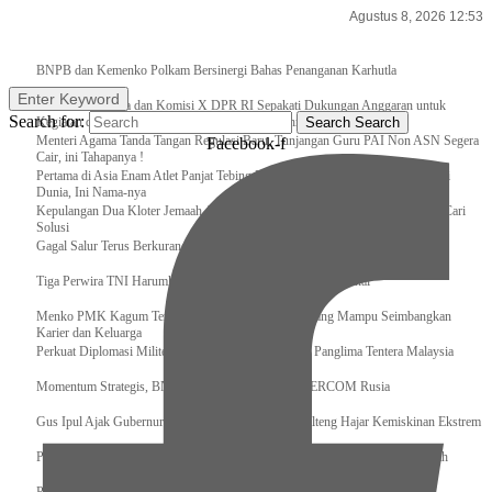
Agustus 8, 2026 12:53
Breaking News
BNPB dan Kemenko Polkam Bersinergi Bahas Penanganan Karhutla
Enter Keyword
Raker Kemenpora dan Komisi X DPR RI Sepakati Dukungan Anggaran untuk
Search for:
Kegiatan dan Program Prioritas Pemuda dan Olahraga
Search
Search
Menteri Agama Tanda Tangan Regulasi Baru, Tunjangan Guru PAI Non ASN Segera
Facebook-f
Cair, ini Tahapanya !
Pertama di Asia Enam Atlet Panjat Tebing Indonesia Taklukkan Tebing Tertinggi
Dunia, Ini Nama-nya
Kepulangan Dua Kloter Jemaah Asal Surabaya Tertunda, Kemenag Upayakan Cari
Solusi
Gagal Salur Terus Berkurang, Gus Ipul: 405 Ribu Lebih Bansos Cair
Tiga Perwira TNI Harumkan Indonesia Di Kancah Internasional
Menko PMK Kagum Terhadap Perempuan Modern yang Mampu Seimbangkan
Karier dan Keluarga
Perkuat Diplomasi Militer, Panglima TNI Terima CC Panglima Tentera Malaysia
Momentum Strategis, BNPB Terima Kunjungan EMERCOM Rusia
Gus Ipul Ajak Gubernur dan Bupati/Wali Kota se-Kalteng Hajar Kemiskinan Ekstrem
Panglima TNI Sambut Kedatangan Presiden RI Usai Lawatan ke Timur Tengah