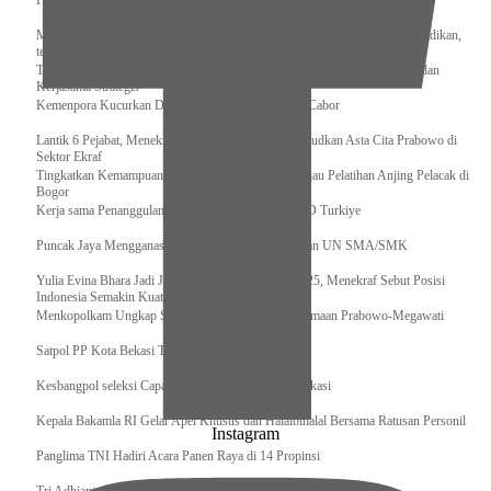
Pengurus Pusat Pordasi Pacu Dapat Pesan dari Sri Paduka
Menag RI dan Dua Menteri Yordania Jalin Sinergi Bidang Wakaf dan Pendidikan,
termasuk Beasiswa
Tiba di Tanah Air, Presiden Prabowo Subianto Bawa Komitmen Investasi dan
Kerjasama Strategis
Kemenpora Kucurkan Dana untuk Pelatnas pada 13 Cabor
Lantik 6 Pejabat, Menekraf Tegaskan Komitmen Wujudkan Asta Cita Prabowo di
Sektor Ekraf
Tingkatkan Kemampuan K9 TNI, Panglima TNI Tinjau Pelatihan Anjing Pelacak di
Bogor
Kerja sama Penanggulangan Bencana BNPB – AFAD Turkiye
Puncak Jaya Mengganas, TNI-POLRI Solid Amankan UN SMA/SMK
Yulia Evina Bhara Jadi Juri Festival Film Cannes 2025, Menekraf Sebut Posisi
Indonesia Semakin Kuat
Menkopolkam Ungkap Spirit Persatuan dan Kebersamaan Prabowo-Megawati
Satpol PP Kota Bekasi Tertibkan PPKS
Kesbangpol seleksi Capaska 736 Siswa/i se-Kota Bekasi
Kepala Bakamla RI Gelar Apel Khusus dan Halalbihalal Bersama Ratusan Personil
Instagram
Panglima TNI Hadiri Acara Panen Raya di 14 Propinsi