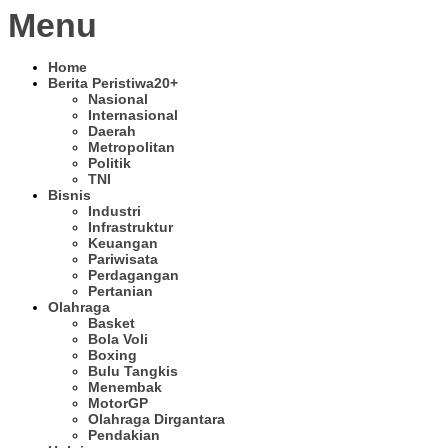
Menu
Home
Berita Peristiwa
20+
Nasional
Internasional
Daerah
Metropolitan
Politik
TNI
Bisnis
Industri
Infrastruktur
Keuangan
Pariwisata
Perdagangan
Pertanian
Olahraga
Basket
Bola Voli
Boxing
Bulu Tangkis
Menembak
MotorGP
Olahraga Dirgantara
Pendakian