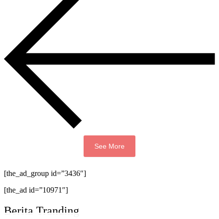
See More
[the_ad_group id=”3436″]
[the_ad id=”10971″]
Berita Tranding