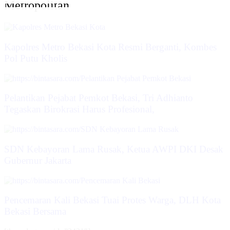
Metropolitan
Kapolres Metro Bekasi Kota Resmi Berganti, Kombes
Pol Putu Kholis
Pelantikan Pejabat Pemkot Bekasi, Tri Adhianto
Tegaskan Birokrasi Harus Profesional,
SDN Kebayoran Lama Rusak, Ketua AWPI DKI Desak
Gubernur Jakarta
Pencemaran Kali Bekasi Tuai Protes Warga, DLH Kota
Bekasi Bersama