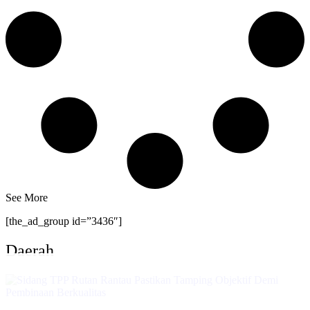
See More
[the_ad_group id=”3436″]
Daerah