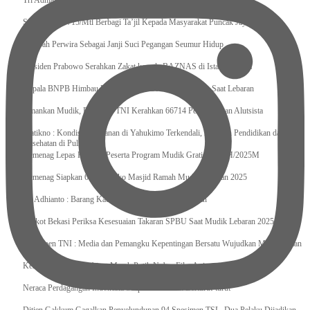
Tri Adhianto : Kota Bekasi Bisa Mempertahankan Keharmonisasian
Satgas Yonif 715/Mtl Berbagi Ta’jil Kepada Masyarakat Puncak Jaya
Sumpah Perwira Sebagai Janji Suci Pegangan Seumur Hidup
Presiden Prabowo Serahkan Zakat kepada BAZNAS di Istana Negara
Kepala BNPB Himbau Pemda Waspada Potensi Bencana Saat Lebaran
Amankan Mudik, Panglima TNI Kerahkan 66714 Personel Dan Alutsista
Pratikno : Kondisi Keamanan di Yahukimo Terkendali, Layanan Pendidikan dan
Kesehatan di Pulihkan
Kemenag Lepas Ratusan Peserta Program Mudik Gratis 1446 H/2025M
Kemenag Siapkan 6.180 Posko Masjid Ramah Mudik Lebaran 2025
Tri Adhianto : Barang Kadaluarsa Segera di Kembalikan
Walkot Bekasi Periksa Kesesuaian Takaran SPBU Saat Mudik Lebaran 2025
Kapuspen TNI : Media dan Pemangku Kepentingan Bersatu Wujudkan Mudik Aman
2025
Kemenekraf Ajak Kabinet Merah Putih Nobar Film Animasi Jumbo
Neraca Perdagangan Indonesia Surplus 58 Bulan Berturut-turut