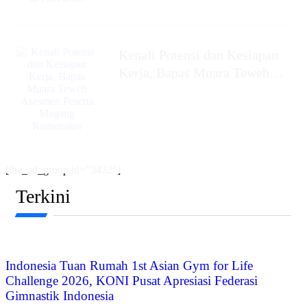
Kenali Potensi dan Kesiapan
Kerja, Bapas Muara Teweh
Asesmen Peserta Magang
Kemenaker
[the_ad_group id=”3432″]
Terkini
Indonesia Tuan Rumah 1st Asian Gym for Life
Challenge 2026, KONI Pusat Apresiasi Federasi
Gimnastik Indonesia