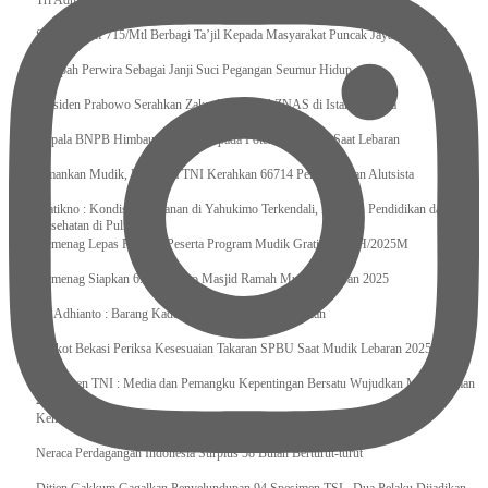
Tri Adhianto : Kota Bekasi Bisa Mempertahankan Keharmonisasian
Satgas Yonif 715/Mtl Berbagi Ta’jil Kepada Masyarakat Puncak Jaya
Sumpah Perwira Sebagai Janji Suci Pegangan Seumur Hidup
Presiden Prabowo Serahkan Zakat kepada BAZNAS di Istana Negara
Kepala BNPB Himbau Pemda Waspada Potensi Bencana Saat Lebaran
Amankan Mudik, Panglima TNI Kerahkan 66714 Personel Dan Alutsista
Pratikno : Kondisi Keamanan di Yahukimo Terkendali, Layanan Pendidikan dan
Kesehatan di Pulihkan
Kemenag Lepas Ratusan Peserta Program Mudik Gratis 1446 H/2025M
Kemenag Siapkan 6.180 Posko Masjid Ramah Mudik Lebaran 2025
Tri Adhianto : Barang Kadaluarsa Segera di Kembalikan
Walkot Bekasi Periksa Kesesuaian Takaran SPBU Saat Mudik Lebaran 2025
Kapuspen TNI : Media dan Pemangku Kepentingan Bersatu Wujudkan Mudik Aman
2025
Kemenekraf Ajak Kabinet Merah Putih Nobar Film Animasi Jumbo
Neraca Perdagangan Indonesia Surplus 58 Bulan Berturut-turut