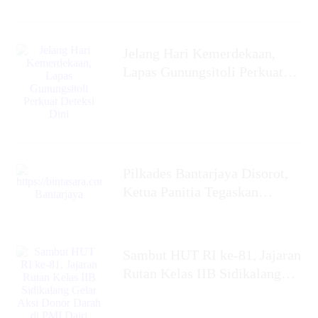
Jelang Hari Kemerdekaan,
Lapas Gunungsitoli Perkuat
Deteksi Dini
Pilkades Bantarjaya Disorot,
Ketua Panitia Tegaskan
Netralitas dan Siap Coret
Anggota yang Berpihak
Sambut HUT RI ke-81, Jajaran
Rutan Kelas IIB Sidikalang
Gelar Aksi Donor Darah di
PMI Dairi