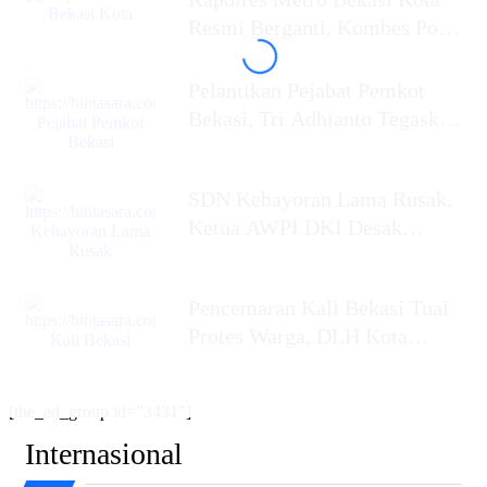
Resmi Berganti, Kombes Pol
Putu Kholis
Pelantikan Pejabat Pemkot
Bekasi, Tri Adhianto Tegaskan
Birokrasi Harus Profesional,
SDN Kebayoran Lama Rusak,
Ketua AWPI DKI Desak
Gubernur Jakarta
Pencemaran Kali Bekasi Tuai
Protes Warga, DLH Kota
Bekasi Bersama
[the_ad_group id=”3431″]
Internasional