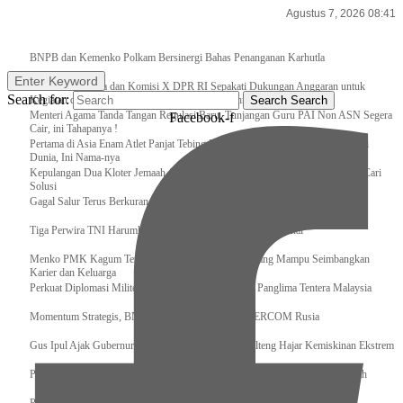
Agustus 7, 2026 08:41
Breaking News
BNPB dan Kemenko Polkam Bersinergi Bahas Penanganan Karhutla
Enter Keyword
Raker Kemenpora dan Komisi X DPR RI Sepakati Dukungan Anggaran untuk
Search for:
Kegiatan dan Program Prioritas Pemuda dan Olahraga
Search
Search
Menteri Agama Tanda Tangan Regulasi Baru, Tunjangan Guru PAI Non ASN Segera
Facebook-f
Cair, ini Tahapanya !
Pertama di Asia Enam Atlet Panjat Tebing Indonesia Taklukkan Tebing Tertinggi
Dunia, Ini Nama-nya
Kepulangan Dua Kloter Jemaah Asal Surabaya Tertunda, Kemenag Upayakan Cari
Solusi
Gagal Salur Terus Berkurang, Gus Ipul: 405 Ribu Lebih Bansos Cair
Tiga Perwira TNI Harumkan Indonesia Di Kancah Internasional
Menko PMK Kagum Terhadap Perempuan Modern yang Mampu Seimbangkan
Karier dan Keluarga
Perkuat Diplomasi Militer, Panglima TNI Terima CC Panglima Tentera Malaysia
Momentum Strategis, BNPB Terima Kunjungan EMERCOM Rusia
Gus Ipul Ajak Gubernur dan Bupati/Wali Kota se-Kalteng Hajar Kemiskinan Ekstrem
Panglima TNI Sambut Kedatangan Presiden RI Usai Lawatan ke Timur Tengah