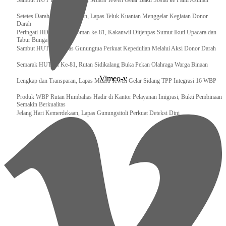
‎Sambut HUT RI ke 81, Bapas Muara Teweh Gelar Bakti Sosial ke Panti Asuhan
Setetes Darah Sejuta Harapan, Lapas Teluk Kuantan Menggelar Kegiatan Donor
Darah
Peringati HDKD Pengayoman ke-81, Kakanwil Ditjenpas Sumut Ikuti Upacara dan
Tabur Bunga di TMP
Sambut HUT RI, Lapas Gunungtua Perkuat Kepedulian Melalui Aksi Donor Darah
Semarak HUT RI Ke-81, Rutan Sidikalang Buka Pekan Olahraga Warga Binaan
Vimeo-v
Lengkap dan Transparan, Lapas Muara Teweh Gelar Sidang TPP Integrasi 16 WBP
Produk WBP Rutan Humbahas Hadir di Kantor Pelayanan Imigrasi, Bukti Pembinaan
Semakin Berkualitas
Jelang Hari Kemerdekaan, Lapas Gunungsitoli Perkuat Deteksi Dini