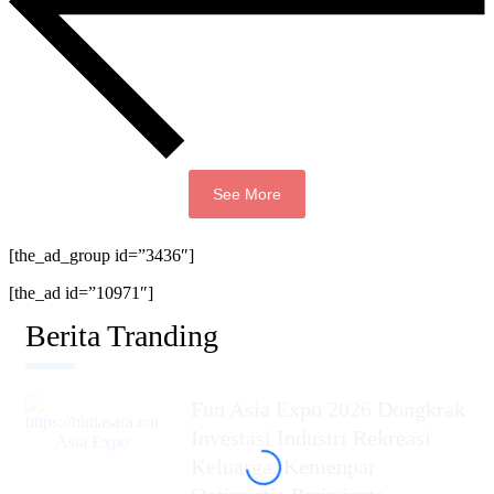
See More
[the_ad_group id=”3436″]
[the_ad id=”10971″]
Berita Tranding
Fun Asia Expo 2026 Dongkrak
Investasi Industri Rekreasi
Keluarga, Kemenpar