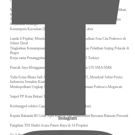
Pengurus Pusat Pordasi Pacu Dapat Pesan dari Sri Paduka
Menag RI dan Dua Menteri Yordania Jalin Sinergi Bidang Wakaf dan Pendidikan,
termasuk Beasiswa
Tiba di Tanah Air, Presiden Prabowo Subianto Bawa Komitmen Investasi dan
Kerjasama Strategis
Kemenpora Kucurkan Dana untuk Pelatnas pada 13 Cabor
Lantik 6 Pejabat, Menekraf Tegaskan Komitmen Wujudkan Asta Cita Prabowo di
Sektor Ekraf
Tingkatkan Kemampuan K9 TNI, Panglima TNI Tinjau Pelatihan Anjing Pelacak di
Bogor
Kerja sama Penanggulangan Bencana BNPB – AFAD Turkiye
Puncak Jaya Mengganas, TNI-POLRI Solid Amankan UN SMA/SMK
Yulia Evina Bhara Jadi Juri Festival Film Cannes 2025, Menekraf Sebut Posisi
Indonesia Semakin Kuat
Menkopolkam Ungkap Spirit Persatuan dan Kebersamaan Prabowo-Megawati
Satpol PP Kota Bekasi Tertibkan PPKS
Kesbangpol seleksi Capaska 736 Siswa/i se-Kota Bekasi
Kepala Bakamla RI Gelar Apel Khusus dan Halalbihalal Bersama Ratusan Personil
Instagram
Panglima TNI Hadiri Acara Panen Raya di 14 Propinsi