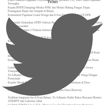
Ditjen Gakkum Gagalkan Penyelundupan 94 Spesimen TSL, Dua Pelaku Dijadikan
Twitter
Tersangka
Kepala BNPB Dampingi Menko PMK dan Menko Bidang Pangan Tinjau
Penanganan Banjir dan Sampah di Bekasi
Kemenekraf Paparkan Grand Design dan 8 Asta Ekraf di Komisi VII DPR
Pemerintah Alokasikan APBN Sebesar Rp 3,4 Triliun untuk Program Cek Kesehatan
Gratis Masyarakat
Bakamla RI Jemput 2 Nelayan Indonesia di Perbatasan Terluar Indonesia Malaysia
Sidang Isbat Awal Syawal 1446 H di gelar oleh Kementerian Agama pada 29
Ramadan
Sumber Daya Adalah Tantangan Penanganan Darurat Bencana di Daerah
Dukung Kelancaran Lalu Lintas Libur Idul Fitri 1446h / 2025m, Waskita Toll Road
Berlakukan Diskon Tarif Sebesar 20%
Kemenekraf – Kemeninves Perkuat Sinergi Demi Lapangan Kerja Generasi Muda
Gandeng KPK , Gus Ipul Memastikan Penyaluran Bansos Dilakukan Secara
Transparan dan Tepat Sasaran
Tri Adhianto Katakan : Tarling Sebagai Sarana Komunikasi Antar Warga Dengan
Pemerintah
Kopdes Merah Putih Instrumen Penting Pengentasan Kemiskinan di Desa
Presiden, Prabowo Subianto Resmikan 17 Stadion Pasca Renovasi
Tertibkan bangunan liar di Kota Bekasi, Tri Adhianto Hadiri Rakor Bersama Menteri
ATR/BPN dan Gubernur Jabar