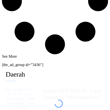
See More
[the_ad_group id=”3436″]
Daerah
Sambut HUT RI ke-81, Lapas
Gunungtua Tebar Kepedulian
Lewat Bansos