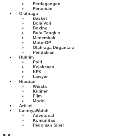
Perdagangan
Pertanian
Olahraga
Basket
Bola Voli
Boxing
Bulu Tangkis
Menembak
MotorGP
Olahraga Dirgantara
Pendakian
Hukrim
Polri
Kejaksaan
KPK
Lawyer
Hiburan
Wisata
Kuliner
Film
Model
Artikel
Lainnya
Watch
Advetorial
Komunitas
Pedoman Siber