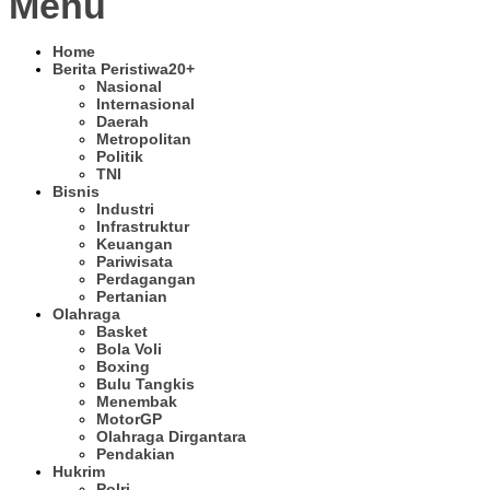
Menu
Home
Berita Peristiwa
20+
Nasional
Internasional
Daerah
Metropolitan
Politik
TNI
Bisnis
Industri
Infrastruktur
Keuangan
Pariwisata
Perdagangan
Pertanian
Olahraga
Basket
Bola Voli
Boxing
Bulu Tangkis
Menembak
MotorGP
Olahraga Dirgantara
Pendakian
Hukrim
Polri