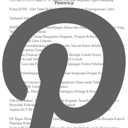
Uji Petik DTSEN Capai 25 %, Mensos Gus Ipul Targetkan Segera Rampung
Pinterest-p
Ketua KONI : Atlet Tidak Boleh Jadi Korban Dualisme Kepengurusan Cabor
Danlanud Sultan Hasanuddin Ikuti Exit Meeting Bersama BPK RI
BNPB Terus Memantau Perkembangan Situasi dan Penanganan Bencana Alam Yang
Terjadi di Beberapa Daerah
Menpar Pastikan Taman Margasatwa Ragunan, Nyaman & Bersih di Kunjungi
Wisatawan Saat Libur Lebaran
Resmikan Groundbreaking Gedung Sekolah, Wawali Harris Bobihoe : Tonggak Baru
Ciptakan Generasi Emas Masa Depan
Menghadiri Pameran Seni Meiro Collection Bertajuk Untold Stories, Irene Umar :
Ekonomi Kreatif Sebagai The New Engine of Growth
120.067 Guru dan Pengawas PAI Terima Tunjangan Profesi Sebelum Lebaran
Perkuat Perlindungan KI Kemenkum Sahkan Kerjasama Dengan Kemenbud
Transformasi Literasi Keuangan dan Digitalisasi Smart untuk Santri Produktif
Kemenko PMK Gandeng Beberapa Intansi
Peduli Sesama, Menekraf Tekankan Pentingnya Berbagi di Momen Ramadan
Wali Kota Bekasi, Tri Adhianto Lakukan Kegiatan Tarawih Keliling di Masjid Ar-
Rosyadah Kelurahan Jatirasa Kecamatan Jatiasih
Sambut HUT RI ke-81, Lapas Gunungtua Tebar Kepedulian Lewat Bansos
‎PK Bapas Muara Teweh Hadiri Sidang TPP di Lapas Muara Teweh Bersama Kanwil
Ditjenpas Kalteng