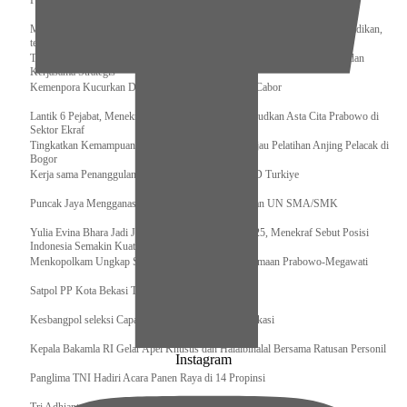
Pengurus Pusat Pordasi Pacu Dapat Pesan dari Sri Paduka
Menag RI dan Dua Menteri Yordania Jalin Sinergi Bidang Wakaf dan Pendidikan,
termasuk Beasiswa
Tiba di Tanah Air, Presiden Prabowo Subianto Bawa Komitmen Investasi dan
Kerjasama Strategis
Kemenpora Kucurkan Dana untuk Pelatnas pada 13 Cabor
Lantik 6 Pejabat, Menekraf Tegaskan Komitmen Wujudkan Asta Cita Prabowo di
Sektor Ekraf
Tingkatkan Kemampuan K9 TNI, Panglima TNI Tinjau Pelatihan Anjing Pelacak di
Bogor
Kerja sama Penanggulangan Bencana BNPB – AFAD Turkiye
Puncak Jaya Mengganas, TNI-POLRI Solid Amankan UN SMA/SMK
Yulia Evina Bhara Jadi Juri Festival Film Cannes 2025, Menekraf Sebut Posisi
Indonesia Semakin Kuat
Menkopolkam Ungkap Spirit Persatuan dan Kebersamaan Prabowo-Megawati
Satpol PP Kota Bekasi Tertibkan PPKS
Kesbangpol seleksi Capaska 736 Siswa/i se-Kota Bekasi
Kepala Bakamla RI Gelar Apel Khusus dan Halalbihalal Bersama Ratusan Personil
Instagram
Panglima TNI Hadiri Acara Panen Raya di 14 Propinsi