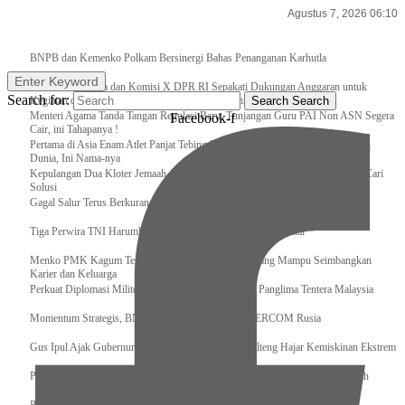
Agustus 7, 2026 06:10
Breaking News
BNPB dan Kemenko Polkam Bersinergi Bahas Penanganan Karhutla
Enter Keyword
Raker Kemenpora dan Komisi X DPR RI Sepakati Dukungan Anggaran untuk
Search for:
Kegiatan dan Program Prioritas Pemuda dan Olahraga
Search
Search
Menteri Agama Tanda Tangan Regulasi Baru, Tunjangan Guru PAI Non ASN Segera
Facebook-f
Cair, ini Tahapanya !
Pertama di Asia Enam Atlet Panjat Tebing Indonesia Taklukkan Tebing Tertinggi
Dunia, Ini Nama-nya
Kepulangan Dua Kloter Jemaah Asal Surabaya Tertunda, Kemenag Upayakan Cari
Solusi
Gagal Salur Terus Berkurang, Gus Ipul: 405 Ribu Lebih Bansos Cair
Tiga Perwira TNI Harumkan Indonesia Di Kancah Internasional
Menko PMK Kagum Terhadap Perempuan Modern yang Mampu Seimbangkan
Karier dan Keluarga
Perkuat Diplomasi Militer, Panglima TNI Terima CC Panglima Tentera Malaysia
Momentum Strategis, BNPB Terima Kunjungan EMERCOM Rusia
Gus Ipul Ajak Gubernur dan Bupati/Wali Kota se-Kalteng Hajar Kemiskinan Ekstrem
Panglima TNI Sambut Kedatangan Presiden RI Usai Lawatan ke Timur Tengah