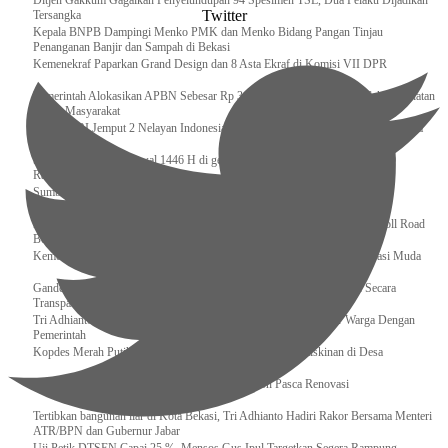
Ditjen Gakkum Gagalkan Penyelundupan 94 Spesimen TSL, Dua Pelaku Dijadikan
Twitter
Tersangka
Kepala BNPB Dampingi Menko PMK dan Menko Bidang Pangan Tinjau
Penanganan Banjir dan Sampah di Bekasi
Kemenekraf Paparkan Grand Design dan 8 Asta Ekraf di Komisi VII DPR
Pemerintah Alokasikan APBN Sebesar Rp 3,4 Triliun untuk Program Cek Kesehatan
Gratis Masyarakat
Bakamla RI Jemput 2 Nelayan Indonesia di Perbatasan Terluar Indonesia Malaysia
Sidang Isbat Awal Syawal 1446 H di gelar oleh Kementerian Agama pada 29
Ramadan
Sumber Daya Adalah Tantangan Penanganan Darurat Bencana di Daerah
Dukung Kelancaran Lalu Lintas Libur Idul Fitri 1446h / 2025m, Waskita Toll Road
Berlakukan Diskon Tarif Sebesar 20%
Kemenekraf – Kemeninves Perkuat Sinergi Demi Lapangan Kerja Generasi Muda
Gandeng KPK , Gus Ipul Memastikan Penyaluran Bansos Dilakukan Secara
Transparan dan Tepat Sasaran
Tri Adhianto Katakan : Tarling Sebagai Sarana Komunikasi Antar Warga Dengan
Pemerintah
Kopdes Merah Putih Instrumen Penting Pengentasan Kemiskinan di Desa
Presiden, Prabowo Subianto Resmikan 17 Stadion Pasca Renovasi
Tertibkan bangunan liar di Kota Bekasi, Tri Adhianto Hadiri Rakor Bersama Menteri
ATR/BPN dan Gubernur Jabar