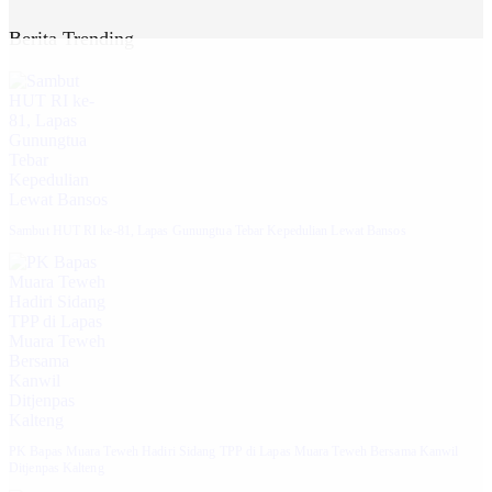
Berita Trending
Sambut HUT RI ke-81, Lapas Gunungtua Tebar Kepedulian Lewat Bansos
‎PK Bapas Muara Teweh Hadiri Sidang TPP di Lapas Muara Teweh Bersama Kanwil
Ditjenpas Kalteng