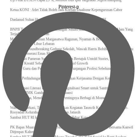
Uji Petik DTSEN Capai 25 %, Mensos Gus Ipul Targetkan Segera Rampung
Pinterest-p
Ketua KONI : Atlet Tidak Boleh Jadi Korban Dualisme Kepengurusan Cabor
Danlanud Sultan Hasanuddin Ikuti Exit Meeting Bersama BPK RI
BNPB Terus Memantau Perkembangan Situasi dan Penanganan Bencana Alam Yang
Terjadi di Beberapa Daerah
Menpar Pastikan Taman Margasatwa Ragunan, Nyaman & Bersih di Kunjungi
Wisatawan Saat Libur Lebaran
Resmikan Groundbreaking Gedung Sekolah, Wawali Harris Bobihoe : Tonggak Baru
Ciptakan Generasi Emas Masa Depan
Menghadiri Pameran Seni Meiro Collection Bertajuk Untold Stories, Irene Umar :
Ekonomi Kreatif Sebagai The New Engine of Growth
120.067 Guru dan Pengawas PAI Terima Tunjangan Profesi Sebelum Lebaran
Perkuat Perlindungan KI Kemenkum Sahkan Kerjasama Dengan Kemenbud
Transformasi Literasi Keuangan dan Digitalisasi Smart untuk Santri Produktif
Kemenko PMK Gandeng Beberapa Intansi
Peduli Sesama, Menekraf Tekankan Pentingnya Berbagi di Momen Ramadan
Wali Kota Bekasi, Tri Adhianto Lakukan Kegiatan Tarawih Keliling di Masjid Ar-
Rosyadah Kelurahan Jatirasa Kecamatan Jatiasih
Sambut HUT RI ke-81, Lapas Gunungtua Tebar Kepedulian Lewat Bansos
‎PK Bapas Muara Teweh Hadiri Sidang TPP di Lapas Muara Teweh Bersama Kanwil
Ditjenpas Kalteng