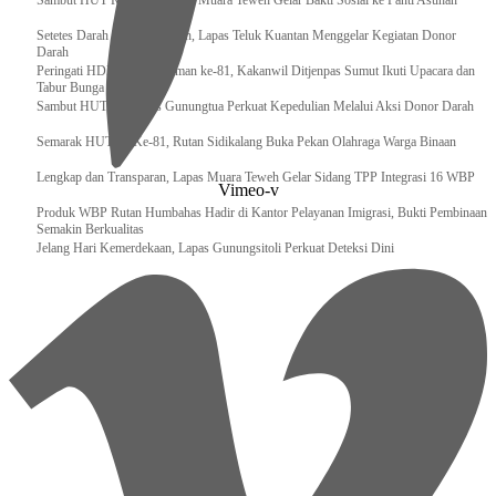
‎Sambut HUT RI ke 81, Bapas Muara Teweh Gelar Bakti Sosial ke Panti Asuhan
Setetes Darah Sejuta Harapan, Lapas Teluk Kuantan Menggelar Kegiatan Donor
Darah
Peringati HDKD Pengayoman ke-81, Kakanwil Ditjenpas Sumut Ikuti Upacara dan
Tabur Bunga di TMP
Sambut HUT RI, Lapas Gunungtua Perkuat Kepedulian Melalui Aksi Donor Darah
Semarak HUT RI Ke-81, Rutan Sidikalang Buka Pekan Olahraga Warga Binaan
Lengkap dan Transparan, Lapas Muara Teweh Gelar Sidang TPP Integrasi 16 WBP
Vimeo-v
Produk WBP Rutan Humbahas Hadir di Kantor Pelayanan Imigrasi, Bukti Pembinaan
Semakin Berkualitas
Jelang Hari Kemerdekaan, Lapas Gunungsitoli Perkuat Deteksi Dini