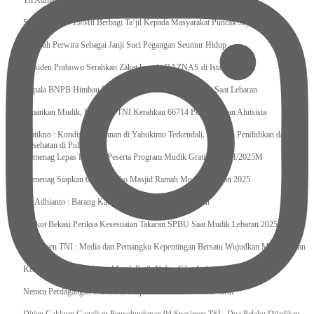
Tri Adhianto : Kota Bekasi Bisa Mempertahankan Keharmonisasian
Satgas Yonif 715/Mtl Berbagi Ta’jil Kepada Masyarakat Puncak Jaya
Sumpah Perwira Sebagai Janji Suci Pegangan Seumur Hidup
Presiden Prabowo Serahkan Zakat kepada BAZNAS di Istana Negara
Kepala BNPB Himbau Pemda Waspada Potensi Bencana Saat Lebaran
Amankan Mudik, Panglima TNI Kerahkan 66714 Personel Dan Alutsista
Pratikno : Kondisi Keamanan di Yahukimo Terkendali, Layanan Pendidikan dan
Kesehatan di Pulihkan
Kemenag Lepas Ratusan Peserta Program Mudik Gratis 1446 H/2025M
Kemenag Siapkan 6.180 Posko Masjid Ramah Mudik Lebaran 2025
Tri Adhianto : Barang Kadaluarsa Segera di Kembalikan
Walkot Bekasi Periksa Kesesuaian Takaran SPBU Saat Mudik Lebaran 2025
Kapuspen TNI : Media dan Pemangku Kepentingan Bersatu Wujudkan Mudik Aman
2025
Kemenekraf Ajak Kabinet Merah Putih Nobar Film Animasi Jumbo
Neraca Perdagangan Indonesia Surplus 58 Bulan Berturut-turut