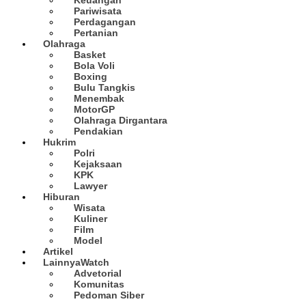
Pariwisata
Perdagangan
Pertanian
Olahraga
Basket
Bola Voli
Boxing
Bulu Tangkis
Menembak
MotorGP
Olahraga Dirgantara
Pendakian
Hukrim
Polri
Kejaksaan
KPK
Lawyer
Hiburan
Wisata
Kuliner
Film
Model
Artikel
Lainnya
Watch
Advetorial
Komunitas
Pedoman Siber