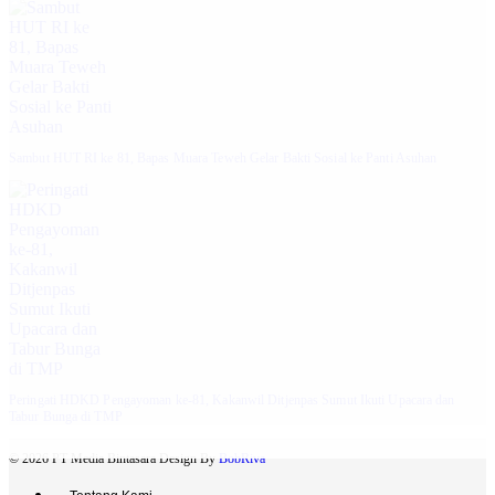
‎Sambut HUT RI ke 81, Bapas Muara Teweh Gelar Bakti Sosial ke Panti Asuhan
Peringati HDKD Pengayoman ke-81, Kakanwil Ditjenpas Sumut Ikuti Upacara dan
Tabur Bunga di TMP
© 2026 PT Media Bintasara Design By
BobRiva