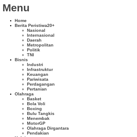
Menu
Home
Berita Peristiwa
20+
Nasional
Internasional
Daerah
Metropolitan
Politik
TNI
Bisnis
Industri
Infrastruktur
Keuangan
Pariwisata
Perdagangan
Pertanian
Olahraga
Basket
Bola Voli
Boxing
Bulu Tangkis
Menembak
MotorGP
Olahraga Dirgantara
Pendakian