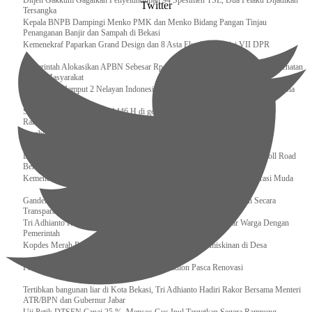
Ditjen Gakkum Gagalkan Penyelundupan 94 Spesimen TSL, Dua Pelaku Dijadikan
Twitter
Tersangka
Kepala BNPB Dampingi Menko PMK dan Menko Bidang Pangan Tinjau
Penanganan Banjir dan Sampah di Bekasi
Kemenekraf Paparkan Grand Design dan 8 Asta Ekraf di Komisi VII DPR
Pemerintah Alokasikan APBN Sebesar Rp 3,4 Triliun untuk Program Cek Kesehatan
Gratis Masyarakat
Bakamla RI Jemput 2 Nelayan Indonesia di Perbatasan Terluar Indonesia Malaysia
Sidang Isbat Awal Syawal 1446 H di gelar oleh Kementerian Agama pada 29
Ramadan
Sumber Daya Adalah Tantangan Penanganan Darurat Bencana di Daerah
Dukung Kelancaran Lalu Lintas Libur Idul Fitri 1446h / 2025m, Waskita Toll Road
Berlakukan Diskon Tarif Sebesar 20%
Kemenekraf – Kemeninves Perkuat Sinergi Demi Lapangan Kerja Generasi Muda
Gandeng KPK , Gus Ipul Memastikan Penyaluran Bansos Dilakukan Secara
Transparan dan Tepat Sasaran
Tri Adhianto Katakan : Tarling Sebagai Sarana Komunikasi Antar Warga Dengan
Pemerintah
Kopdes Merah Putih Instrumen Penting Pengentasan Kemiskinan di Desa
Presiden, Prabowo Subianto Resmikan 17 Stadion Pasca Renovasi
Tertibkan bangunan liar di Kota Bekasi, Tri Adhianto Hadiri Rakor Bersama Menteri
ATR/BPN dan Gubernur Jabar