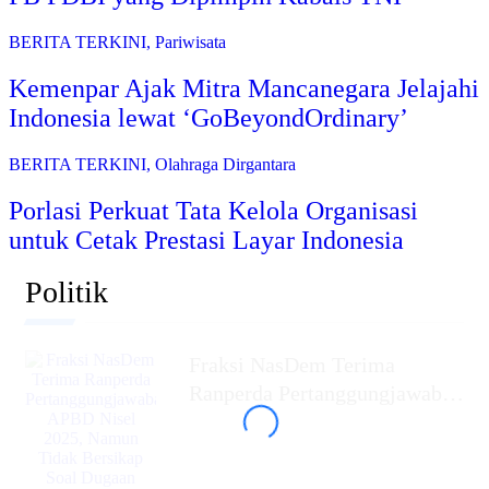
BERITA TERKINI
,
Pariwisata
Kemenpar Ajak Mitra Mancanegara Jelajahi
Indonesia lewat ‘GoBeyondOrdinary’
BERITA TERKINI
,
Olahraga Dirgantara
Porlasi Perkuat Tata Kelola Organisasi
untuk Cetak Prestasi Layar Indonesia
Politik
Fraksi NasDem Terima
Ranperda Pertanggungjawaban
APBD Nisel 2025, Namun
Tidak