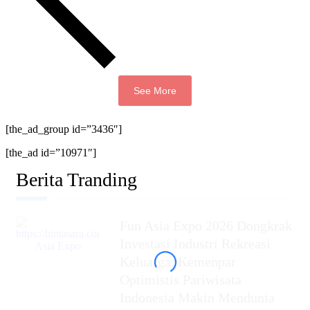
See More
[the_ad_group id=”3436″]
[the_ad id=”10971″]
Berita Tranding
Fun Asia Expo 2026 Dongkrak
Investasi Industri Rekreasi
Keluarga, Kemenpar
Optimistis Pariwisata
Indonesia Makin Mendunia