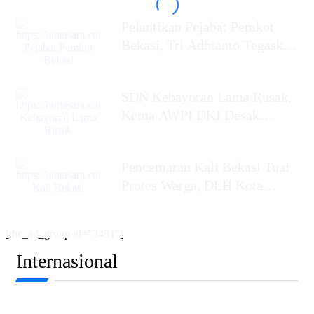
Putu Kholis
Pelantikan Pejabat Pemkot
Bekasi, Tri Adhianto Tegaskan
Birokrasi Harus Profesional,
SDN Kebayoran Lama Rusak,
Ketua AWPI DKI Desak
Gubernur Jakarta
Pencemaran Kali Bekasi Tuai
Protes Warga, DLH Kota
Bekasi Bersama
[the_ad_group id=”3431″]
Internasional