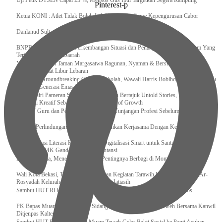
Uji Petik DTSEN Capai 25 %, Mensos Gus Ipul Targetkan Segera Rampung
Pinterest-p
Ketua KONI : Atlet Tidak Boleh Jadi Korban Dualisme Kepengurusan Cabor
Danlanud Sultan Hasanuddin Ikuti Exit Meeting Bersama BPK RI
BNPB Terus Memantau Perkembangan Situasi dan Penanganan Bencana Alam Yang
Terjadi di Beberapa Daerah
Menpar Pastikan Taman Margasatwa Ragunan, Nyaman & Bersih di Kunjungi
Wisatawan Saat Libur Lebaran
Resmikan Groundbreaking Gedung Sekolah, Wawali Harris Bobihoe : Tonggak Baru
Ciptakan Generasi Emas Masa Depan
Menghadiri Pameran Seni Meiro Collection Bertajuk Untold Stories, Irene Umar :
Ekonomi Kreatif Sebagai The New Engine of Growth
120.067 Guru dan Pengawas PAI Terima Tunjangan Profesi Sebelum Lebaran
Perkuat Perlindungan KI Kemenkum Sahkan Kerjasama Dengan Kemenbud
Transformasi Literasi Keuangan dan Digitalisasi Smart untuk Santri Produktif
Kemenko PMK Gandeng Beberapa Intansi
Peduli Sesama, Menekraf Tekankan Pentingnya Berbagi di Momen Ramadan
Wali Kota Bekasi, Tri Adhianto Lakukan Kegiatan Tarawih Keliling di Masjid Ar-
Rosyadah Kelurahan Jatirasa Kecamatan Jatiasih
Sambut HUT RI ke-81, Lapas Gunungtua Tebar Kepedulian Lewat Bansos
‎PK Bapas Muara Teweh Hadiri Sidang TPP di Lapas Muara Teweh Bersama Kanwil
Ditjenpas Kalteng