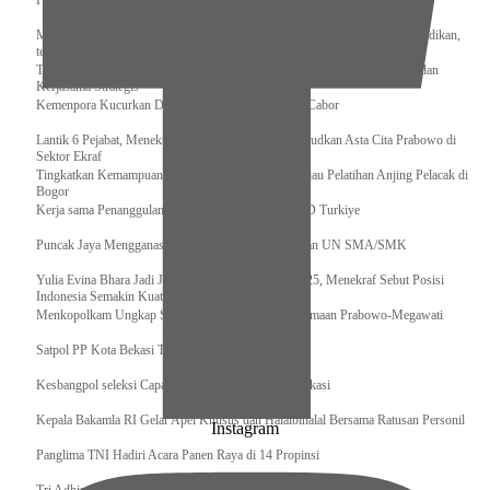
Pengurus Pusat Pordasi Pacu Dapat Pesan dari Sri Paduka
Menag RI dan Dua Menteri Yordania Jalin Sinergi Bidang Wakaf dan Pendidikan,
termasuk Beasiswa
Tiba di Tanah Air, Presiden Prabowo Subianto Bawa Komitmen Investasi dan
Kerjasama Strategis
Kemenpora Kucurkan Dana untuk Pelatnas pada 13 Cabor
Lantik 6 Pejabat, Menekraf Tegaskan Komitmen Wujudkan Asta Cita Prabowo di
Sektor Ekraf
Tingkatkan Kemampuan K9 TNI, Panglima TNI Tinjau Pelatihan Anjing Pelacak di
Bogor
Kerja sama Penanggulangan Bencana BNPB – AFAD Turkiye
Puncak Jaya Mengganas, TNI-POLRI Solid Amankan UN SMA/SMK
Yulia Evina Bhara Jadi Juri Festival Film Cannes 2025, Menekraf Sebut Posisi
Indonesia Semakin Kuat
Menkopolkam Ungkap Spirit Persatuan dan Kebersamaan Prabowo-Megawati
Satpol PP Kota Bekasi Tertibkan PPKS
Kesbangpol seleksi Capaska 736 Siswa/i se-Kota Bekasi
Kepala Bakamla RI Gelar Apel Khusus dan Halalbihalal Bersama Ratusan Personil
Instagram
Panglima TNI Hadiri Acara Panen Raya di 14 Propinsi