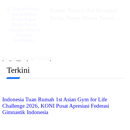
Kenali Potensi dan Kesiapan
Kerja, Bapas Muara Teweh
Asesmen Peserta Magang
Kemenaker
[the_ad_group id=”3432″]
Terkini
Indonesia Tuan Rumah 1st Asian Gym for Life
Challenge 2026, KONI Pusat Apresiasi Federasi
Gimnastik Indonesia