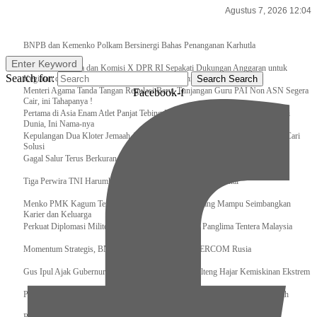
Agustus 7, 2026 12:04
Breaking News
BNPB dan Kemenko Polkam Bersinergi Bahas Penanganan Karhutla
Enter Keyword
Raker Kemenpora dan Komisi X DPR RI Sepakati Dukungan Anggaran untuk
Search for:
Kegiatan dan Program Prioritas Pemuda dan Olahraga
Search
Search
Menteri Agama Tanda Tangan Regulasi Baru, Tunjangan Guru PAI Non ASN Segera
Facebook-f
Cair, ini Tahapanya !
Pertama di Asia Enam Atlet Panjat Tebing Indonesia Taklukkan Tebing Tertinggi
Dunia, Ini Nama-nya
Kepulangan Dua Kloter Jemaah Asal Surabaya Tertunda, Kemenag Upayakan Cari
Solusi
Gagal Salur Terus Berkurang, Gus Ipul: 405 Ribu Lebih Bansos Cair
Tiga Perwira TNI Harumkan Indonesia Di Kancah Internasional
Menko PMK Kagum Terhadap Perempuan Modern yang Mampu Seimbangkan
Karier dan Keluarga
Perkuat Diplomasi Militer, Panglima TNI Terima CC Panglima Tentera Malaysia
Momentum Strategis, BNPB Terima Kunjungan EMERCOM Rusia
Gus Ipul Ajak Gubernur dan Bupati/Wali Kota se-Kalteng Hajar Kemiskinan Ekstrem
Panglima TNI Sambut Kedatangan Presiden RI Usai Lawatan ke Timur Tengah