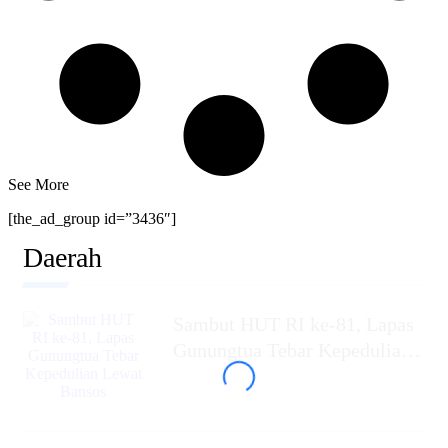
See More
[the_ad_group id=”3436″]
Daerah
Sambut HUT RI ke-81, Lapas
Gunungtua Tebar Kepedulian
Lewat Bansos