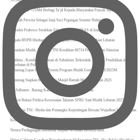
Tri Adhianto : Kota Bekasi Bisa Mempertahankan Keharmonisasian
Satgas Yonif 715/Mtl Berbagi Ta’jil Kepada Masyarakat Puncak Jaya
Sumpah Perwira Sebagai Janji Suci Pegangan Seumur Hidup
Presiden Prabowo Serahkan Zakat kepada BAZNAS di Istana Negara
Kepala BNPB Himbau Pemda Waspada Potensi Bencana Saat Lebaran
Amankan Mudik, Panglima TNI Kerahkan 66714 Personel Dan Alutsista
Pratikno : Kondisi Keamanan di Yahukimo Terkendali, Layanan Pendidikan dan
Kesehatan di Pulihkan
Kemenag Lepas Ratusan Peserta Program Mudik Gratis 1446 H/2025M
Kemenag Siapkan 6.180 Posko Masjid Ramah Mudik Lebaran 2025
Tri Adhianto : Barang Kadaluarsa Segera di Kembalikan
Walkot Bekasi Periksa Kesesuaian Takaran SPBU Saat Mudik Lebaran 2025
Kapuspen TNI : Media dan Pemangku Kepentingan Bersatu Wujudkan Mudik Aman
2025
Kemenekraf Ajak Kabinet Merah Putih Nobar Film Animasi Jumbo
Neraca Perdagangan Indonesia Surplus 58 Bulan Berturut-turut