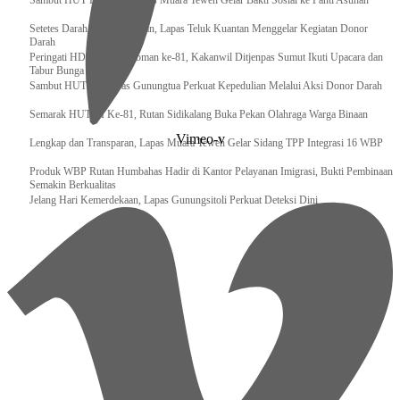
‎Sambut HUT RI ke 81, Bapas Muara Teweh Gelar Bakti Sosial ke Panti Asuhan
Setetes Darah Sejuta Harapan, Lapas Teluk Kuantan Menggelar Kegiatan Donor
Darah
Peringati HDKD Pengayoman ke-81, Kakanwil Ditjenpas Sumut Ikuti Upacara dan
Tabur Bunga di TMP
Sambut HUT RI, Lapas Gunungtua Perkuat Kepedulian Melalui Aksi Donor Darah
Semarak HUT RI Ke-81, Rutan Sidikalang Buka Pekan Olahraga Warga Binaan
Vimeo-v
Lengkap dan Transparan, Lapas Muara Teweh Gelar Sidang TPP Integrasi 16 WBP
Produk WBP Rutan Humbahas Hadir di Kantor Pelayanan Imigrasi, Bukti Pembinaan
Semakin Berkualitas
Jelang Hari Kemerdekaan, Lapas Gunungsitoli Perkuat Deteksi Dini