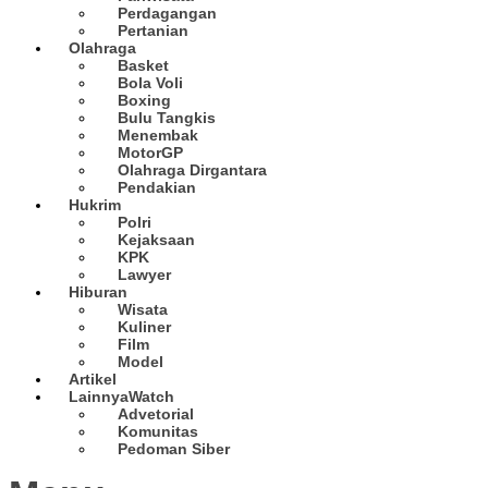
Perdagangan
Pertanian
Olahraga
Basket
Bola Voli
Boxing
Bulu Tangkis
Menembak
MotorGP
Olahraga Dirgantara
Pendakian
Hukrim
Polri
Kejaksaan
KPK
Lawyer
Hiburan
Wisata
Kuliner
Film
Model
Artikel
Lainnya
Watch
Advetorial
Komunitas
Pedoman Siber