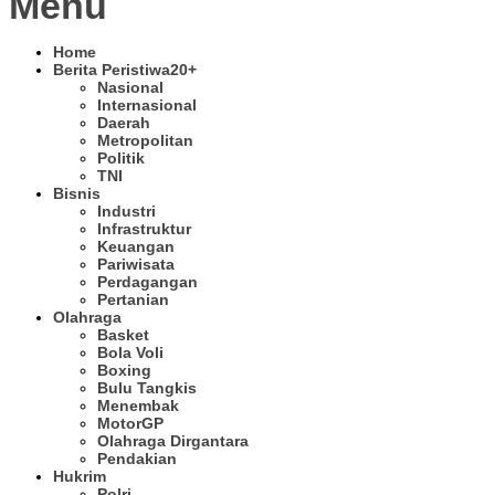
Menu
Home
Berita Peristiwa
20+
Nasional
Internasional
Daerah
Metropolitan
Politik
TNI
Bisnis
Industri
Infrastruktur
Keuangan
Pariwisata
Perdagangan
Pertanian
Olahraga
Basket
Bola Voli
Boxing
Bulu Tangkis
Menembak
MotorGP
Olahraga Dirgantara
Pendakian
Hukrim
Polri