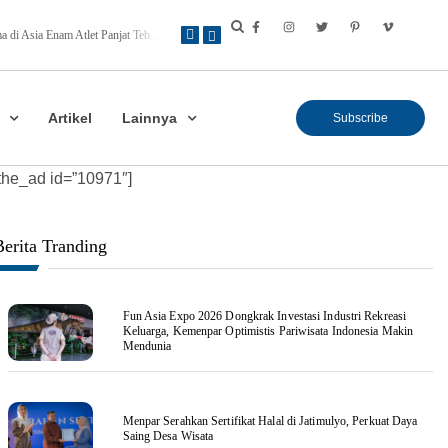
Pertama di Asia Enam Atlet Panjat Tebing Indonesia Taklukkan Tebing Tertinggi Dunia, Ini Nama-nya
Kepulangan Dua Kloter Jemaah Asal Surabaya Tertunda, Kemenag Upayakan Cari Solusi
Artikel
Lainnya
Subscribe
the_ad id=”10971″]
Berita Tranding
Fun Asia Expo 2026 Dongkrak Investasi Industri Rekreasi
Keluarga, Kemenpar Optimistis Pariwisata Indonesia Makin
Mendunia
Menpar Serahkan Sertifikat Halal di Jatimulyo, Perkuat Daya
Saing Desa Wisata