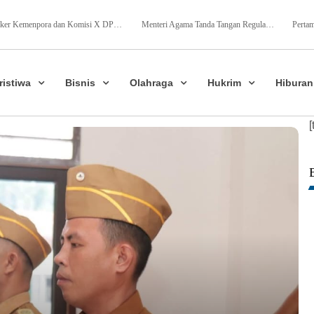
Raker Kemenpora dan Komisi X DPR RI Sepakati Dukungan Anggaran untuk Kegiatan dan Program Prioritas Pemuda dan Olahraga
Menteri Agama Tanda Tangan Regulasi Baru, Tunjangan Guru PAI Non ASN Segera Cair, ini Tahapanya !
ristiwa
Bisnis
Olahraga
Hukrim
Hiburan
[