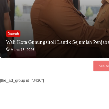
Daerah
Wali Kota Gunungsitoli Lantik Sejumlah Penjab
Maret 15, 2026
See M
[the_ad_group id=”3436″]