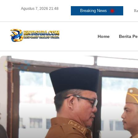
Agustus 7, 2026 21:48
Breaking News
‎Sambut HUT RI ke 81, Bapas Muara Teweh Gelar Bakti Sosial ke Panti Asuhan
BNPB dan Kemenko Polkam Bersinergi Bahas Penanganan Karhutla
Home
Berita Pe