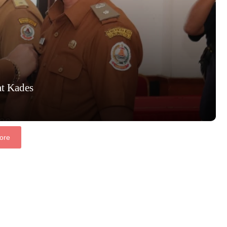
at Kades
ore