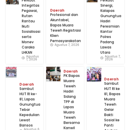
Perkuat
Perkuat
Integritas
Sinergi,
Daerah
Pegawai,
Kalapas
‎Profesional dan
Rutan
Gunungtua
Akuntabel,
Rantau
Hadiri
Bapas Muara
Ikuti
Peresmian
Teweh Registrasi
Sosialisasi
Kantor
Klien
serta
Polres
Pemasyarakatan
Monev
Padang
Agustus 7, 2026
Caraka
Lawas
LHKAN
Utara
Agustus
Agustus 7,
7, 2026
2026
Daerah
‎PK Bapas
Daerah
Muara
‎Sambut
Daerah
Teweh
Sambut
HUT RI ke
Hadiri
HUT RI ke-
81, Bapas
Sidang
81, Lapas
Muara
TPP di
Gunungtua
Teweh
Lapas
Tebar
Gelar
Muara
Kepedulian
Bakti
Teweh
Lewat
Sosial ke
Bersama
Bansos
Panti
Kanwil
Agustus 6,