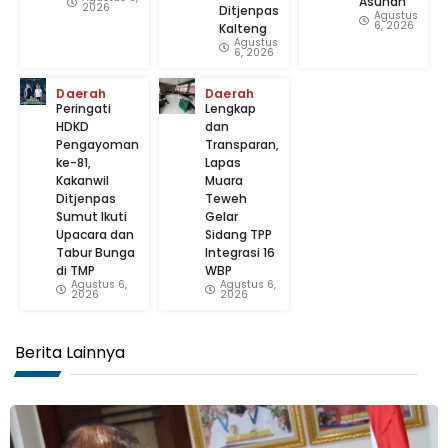
Asuhan
2026
Ditjenpas
Agustus
6, 2026
Kalteng
Agustus
6, 2026
Daerah
Daerah
Peringati
Lengkap
HDKD
dan
Pengayoman
Transparan,
ke-81,
Lapas
Kakanwil
Muara
Ditjenpas
Teweh
Sumut Ikuti
Gelar
Upacara dan
Sidang TPP
Tabur Bunga
Integrasi 16
di TMP
WBP
Agustus 6,
Agustus 6,
2026
2026
Berita Lainnya