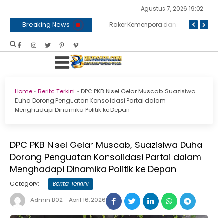
Agustus 7, 2026 19:02
Breaking News
nga di TMP
BNPB dan Kemenko Polkam Bersinergi Bahas Penanganan Karhutla
Raker Kemenpora dan Komisi X DPR RI Sepakati Dukungan Anggaran untuk Kegiatan dan Program Prioritas Pemuda dan Olahraga
Home
»
Berita Terkini
»
DPC PKB Nisel Gelar Muscab, Suazisiwa
Duha Dorong Penguatan Konsolidasi Partai dalam
Menghadapi Dinamika Politik ke Depan
DPC PKB Nisel Gelar Muscab, Suazisiwa Duha
Dorong Penguatan Konsolidasi Partai dalam
Menghadapi Dinamika Politik ke Depan
Category:
Berita Terkini
Admin B02
April 16, 2026