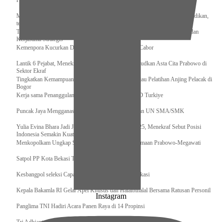
Pengurus Pusat Pordasi Pacu Dapat Pesan dari Sri Paduka
Menag RI dan Dua Menteri Yordania Jalin Sinergi Bidang Wakaf dan Pendidikan,
termasuk Beasiswa
Tiba di Tanah Air, Presiden Prabowo Subianto Bawa Komitmen Investasi dan
Kerjasama Strategis
Kemenpora Kucurkan Dana untuk Pelatnas pada 13 Cabor
Lantik 6 Pejabat, Menekraf Tegaskan Komitmen Wujudkan Asta Cita Prabowo di
Sektor Ekraf
Tingkatkan Kemampuan K9 TNI, Panglima TNI Tinjau Pelatihan Anjing Pelacak di
Bogor
Kerja sama Penanggulangan Bencana BNPB – AFAD Turkiye
Puncak Jaya Mengganas, TNI-POLRI Solid Amankan UN SMA/SMK
Yulia Evina Bhara Jadi Juri Festival Film Cannes 2025, Menekraf Sebut Posisi
Indonesia Semakin Kuat
Menkopolkam Ungkap Spirit Persatuan dan Kebersamaan Prabowo-Megawati
Satpol PP Kota Bekasi Tertibkan PPKS
Kesbangpol seleksi Capaska 736 Siswa/i se-Kota Bekasi
Kepala Bakamla RI Gelar Apel Khusus dan Halalbihalal Bersama Ratusan Personil
Instagram
Panglima TNI Hadiri Acara Panen Raya di 14 Propinsi