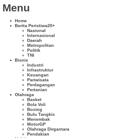
Menu
Home
Berita Peristiwa
20+
Nasional
Internasional
Daerah
Metropolitan
Politik
TNI
Bisnis
Industri
Infrastruktur
Keuangan
Pariwisata
Perdagangan
Pertanian
Olahraga
Basket
Bola Voli
Boxing
Bulu Tangkis
Menembak
MotorGP
Olahraga Dirgantara
Pendakian