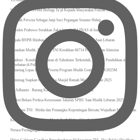
Tri Adhianto : Kota Bekasi Bisa Mempertahankan Keharmonisasian
Satgas Yonif 715/Mtl Berbagi Ta’jil Kepada Masyarakat Puncak Jaya
Sumpah Perwira Sebagai Janji Suci Pegangan Seumur Hidup
Presiden Prabowo Serahkan Zakat kepada BAZNAS di Istana Negara
Kepala BNPB Himbau Pemda Waspada Potensi Bencana Saat Lebaran
Amankan Mudik, Panglima TNI Kerahkan 66714 Personel Dan Alutsista
Pratikno : Kondisi Keamanan di Yahukimo Terkendali, Layanan Pendidikan dan
Kesehatan di Pulihkan
Kemenag Lepas Ratusan Peserta Program Mudik Gratis 1446 H/2025M
Kemenag Siapkan 6.180 Posko Masjid Ramah Mudik Lebaran 2025
Tri Adhianto : Barang Kadaluarsa Segera di Kembalikan
Walkot Bekasi Periksa Kesesuaian Takaran SPBU Saat Mudik Lebaran 2025
Kapuspen TNI : Media dan Pemangku Kepentingan Bersatu Wujudkan Mudik Aman
2025
Kemenekraf Ajak Kabinet Merah Putih Nobar Film Animasi Jumbo
Neraca Perdagangan Indonesia Surplus 58 Bulan Berturut-turut