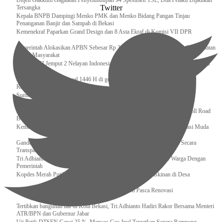
Ditjen Gakkum Gagalkan Penyelundupan 94 Spesimen TSL, Dua Pelaku Dijadikan
Twitter
Tersangka
Kepala BNPB Dampingi Menko PMK dan Menko Bidang Pangan Tinjau
Penanganan Banjir dan Sampah di Bekasi
Kemenekraf Paparkan Grand Design dan 8 Asta Ekraf di Komisi VII DPR
Pemerintah Alokasikan APBN Sebesar Rp 3,4 Triliun untuk Program Cek Kesehatan
Gratis Masyarakat
Bakamla RI Jemput 2 Nelayan Indonesia di Perbatasan Terluar Indonesia Malaysia
Sidang Isbat Awal Syawal 1446 H di gelar oleh Kementerian Agama pada 29
Ramadan
Sumber Daya Adalah Tantangan Penanganan Darurat Bencana di Daerah
Dukung Kelancaran Lalu Lintas Libur Idul Fitri 1446h / 2025m, Waskita Toll Road
Berlakukan Diskon Tarif Sebesar 20%
Kemenekraf – Kemeninves Perkuat Sinergi Demi Lapangan Kerja Generasi Muda
Gandeng KPK , Gus Ipul Memastikan Penyaluran Bansos Dilakukan Secara
Transparan dan Tepat Sasaran
Tri Adhianto Katakan : Tarling Sebagai Sarana Komunikasi Antar Warga Dengan
Pemerintah
Kopdes Merah Putih Instrumen Penting Pengentasan Kemiskinan di Desa
Presiden, Prabowo Subianto Resmikan 17 Stadion Pasca Renovasi
Tertibkan bangunan liar di Kota Bekasi, Tri Adhianto Hadiri Rakor Bersama Menteri
ATR/BPN dan Gubernur Jabar