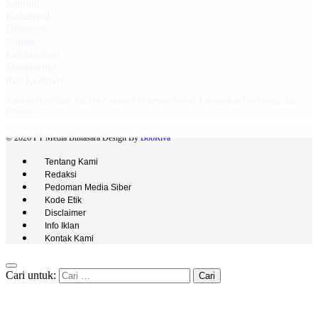
Karutan Humbahas Sambut Kakanwil Ditjenpas Sumut, Laksanakan Monitoring dan
Evaluasi
© 2026 PT Media Bintasara Design By
BobRiva
Tentang Kami
Redaksi
Pedoman Media Siber
Kode Etik
Disclaimer
Info Iklan
Kontak Kami
Cari untuk: