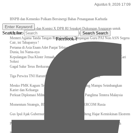
Agustus 9, 2026 17:09
Breaking News
BNPB dan Kemenko Polkam Bersinergi Bahas Penanganan Karhutla
Enter Keyword
Raker Kemenpora dan Komisi X DPR RI Sepakati Dukungan Anggaran untuk
Search for:
Kegiatan dan Program Prioritas Pemuda dan Olahraga
Search
Search
Menteri Agama Tanda Tangan Regulasi Baru, Tunjangan Guru PAI Non ASN Segera
Facebook-f
Cair, ini Tahapanya !
Pertama di Asia Enam Atlet Panjat Tebing Indonesia Taklukkan Tebing Tertinggi
Dunia, Ini Nama-nya
Kepulangan Dua Kloter Jemaah Asal Surabaya Tertunda, Kemenag Upayakan Cari
Solusi
Gagal Salur Terus Berkurang, Gus Ipul: 405 Ribu Lebih Bansos Cair
Tiga Perwira TNI Harumkan Indonesia Di Kancah Internasional
Menko PMK Kagum Terhadap Perempuan Modern yang Mampu Seimbangkan
Karier dan Keluarga
Perkuat Diplomasi Militer, Panglima TNI Terima CC Panglima Tentera Malaysia
Momentum Strategis, BNPB Terima Kunjungan EMERCOM Rusia
Gus Ipul Ajak Gubernur dan Bupati/Wali Kota se-Kalteng Hajar Kemiskinan Ekstrem
Panglima TNI Sambut Kedatangan Presiden RI Usai Lawatan ke Timur Tengah