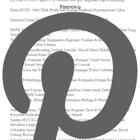
Uji Petik DTSEN Capai 25 %, Mensos Gus Ipul Targetkan Segera Rampung
Pinterest-p
Ketua KONI : Atlet Tidak Boleh Jadi Korban Dualisme Kepengurusan Cabor
Danlanud Sultan Hasanuddin Ikuti Exit Meeting Bersama BPK RI
BNPB Terus Memantau Perkembangan Situasi dan Penanganan Bencana Alam Yang
Terjadi di Beberapa Daerah
Menpar Pastikan Taman Margasatwa Ragunan, Nyaman & Bersih di Kunjungi
Wisatawan Saat Libur Lebaran
Resmikan Groundbreaking Gedung Sekolah, Wawali Harris Bobihoe : Tonggak Baru
Ciptakan Generasi Emas Masa Depan
Menghadiri Pameran Seni Meiro Collection Bertajuk Untold Stories, Irene Umar :
Ekonomi Kreatif Sebagai The New Engine of Growth
120.067 Guru dan Pengawas PAI Terima Tunjangan Profesi Sebelum Lebaran
Perkuat Perlindungan KI Kemenkum Sahkan Kerjasama Dengan Kemenbud
Transformasi Literasi Keuangan dan Digitalisasi Smart untuk Santri Produktif
Kemenko PMK Gandeng Beberapa Intansi
Peduli Sesama, Menekraf Tekankan Pentingnya Berbagi di Momen Ramadan
Wali Kota Bekasi, Tri Adhianto Lakukan Kegiatan Tarawih Keliling di Masjid Ar-
Rosyadah Kelurahan Jatirasa Kecamatan Jatiasih
Sambut HUT Ke-81 Kemerdekaan RI, Pegawai Lapas Gunungsitoli Kompak
Bersihkan Lingkungan Kantor
Gelorakan Spirit Kemerdekaan, Petugas dan Warga Binaan Lapas Muara Teweh
Gotong Royong Kurve Masjid