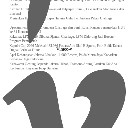
Semangat Kemerdekaan, Lapas Gunungtua Gelar Kerja Bakti Bersihkan Lingkungan
Kantor
Karutan Humbahas Sambut Kakanwil Ditjenpas Sumut, Laksanakan Monitoring dan
Evaluasi
Meriahkan HUT RI ke-81, Lapas Tahuna Gelar Pembukaan Pekan Olahraga
Upacara Pembukaan Perlombaan Olahraga dan Seni, Rutan Rantau Semarakkan HUT
ke-81 Kemerdekaan RI
Rakernas LPM 2026 Dibuka Djamari Chaniago, LPM Didorong Jadi Booster
Program Pemerintah
Kapolri Cup 2026 Meledak! 35.936 Peserta Adu Skill E-Sports, Polri Bidik Talenta
Vimeo-v
Digital Berkelas Dunia
Apel Kebangsaan Jakarta Libatkan 11.000 Peserta, Polda Metro Jaya Kobarkan
Semangat Jaga Indonesia
Kebakaran Gedung Bapenda Jakarta Heboh, Pramono Anung Pastikan Tak Ada
Korban dan Layanan Tetap Berjalan