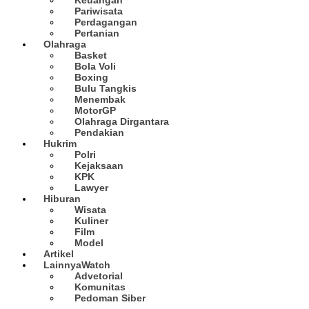
Pariwisata
Perdagangan
Pertanian
Olahraga
Basket
Bola Voli
Boxing
Bulu Tangkis
Menembak
MotorGP
Olahraga Dirgantara
Pendakian
Hukrim
Polri
Kejaksaan
KPK
Lawyer
Hiburan
Wisata
Kuliner
Film
Model
Artikel
Lainnya
Watch
Advetorial
Komunitas
Pedoman Siber