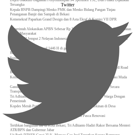
Ditjen Gakkum Gagalkan Penyelundupan 94 Spesimen TSL, Dua Pelaku Dijadikan
Twitter
Tersangka
Kepala BNPB Dampingi Menko PMK dan Menko Bidang Pangan Tinjau
Penanganan Banjir dan Sampah di Bekasi
Kemenekraf Paparkan Grand Design dan 8 Asta Ekraf di Komisi VII DPR
Pemerintah Alokasikan APBN Sebesar Rp 3,4 Triliun untuk Program Cek Kesehatan
Gratis Masyarakat
Bakamla RI Jemput 2 Nelayan Indonesia di Perbatasan Terluar Indonesia Malaysia
Sidang Isbat Awal Syawal 1446 H di gelar oleh Kementerian Agama pada 29
Ramadan
Sumber Daya Adalah Tantangan Penanganan Darurat Bencana di Daerah
Dukung Kelancaran Lalu Lintas Libur Idul Fitri 1446h / 2025m, Waskita Toll Road
Berlakukan Diskon Tarif Sebesar 20%
Kemenekraf – Kemeninves Perkuat Sinergi Demi Lapangan Kerja Generasi Muda
Gandeng KPK , Gus Ipul Memastikan Penyaluran Bansos Dilakukan Secara
Transparan dan Tepat Sasaran
Tri Adhianto Katakan : Tarling Sebagai Sarana Komunikasi Antar Warga Dengan
Pemerintah
Kopdes Merah Putih Instrumen Penting Pengentasan Kemiskinan di Desa
Presiden, Prabowo Subianto Resmikan 17 Stadion Pasca Renovasi
Tertibkan bangunan liar di Kota Bekasi, Tri Adhianto Hadiri Rakor Bersama Menteri
ATR/BPN dan Gubernur Jabar