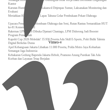
Semangat Kemerdekaan, Lapas Gunungtua Gelar Kerja Bakti Bersihkan Lingkungan
Kantor
Karutan Humbahas Sambut Kakanwil Ditjenpas Sumut, Laksanakan Monitoring dan
Evaluasi
Meriahkan HUT RI ke-81, Lapas Tahuna Gelar Pembukaan Pekan Olahraga
Upacara Pembukaan Perlombaan Olahraga dan Seni, Rutan Rantau Semarakkan HUT
ke-81 Kemerdekaan RI
Rakernas LPM 2026 Dibuka Djamari Chaniago, LPM Didorong Jadi Booster
Program Pemerintah
Kapolri Cup 2026 Meledak! 35.936 Peserta Adu Skill E-Sports, Polri Bidik Talenta
Vimeo-v
Digital Berkelas Dunia
Apel Kebangsaan Jakarta Libatkan 11.000 Peserta, Polda Metro Jaya Kobarkan
Semangat Jaga Indonesia
Kebakaran Gedung Bapenda Jakarta Heboh, Pramono Anung Pastikan Tak Ada
Korban dan Layanan Tetap Berjalan