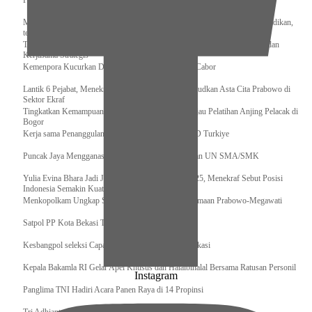
Pengurus Pusat Pordasi Pacu Dapat Pesan dari Sri Paduka
Menag RI dan Dua Menteri Yordania Jalin Sinergi Bidang Wakaf dan Pendidikan,
termasuk Beasiswa
Tiba di Tanah Air, Presiden Prabowo Subianto Bawa Komitmen Investasi dan
Kerjasama Strategis
Kemenpora Kucurkan Dana untuk Pelatnas pada 13 Cabor
Lantik 6 Pejabat, Menekraf Tegaskan Komitmen Wujudkan Asta Cita Prabowo di
Sektor Ekraf
Tingkatkan Kemampuan K9 TNI, Panglima TNI Tinjau Pelatihan Anjing Pelacak di
Bogor
Kerja sama Penanggulangan Bencana BNPB – AFAD Turkiye
Puncak Jaya Mengganas, TNI-POLRI Solid Amankan UN SMA/SMK
Yulia Evina Bhara Jadi Juri Festival Film Cannes 2025, Menekraf Sebut Posisi
Indonesia Semakin Kuat
Menkopolkam Ungkap Spirit Persatuan dan Kebersamaan Prabowo-Megawati
Satpol PP Kota Bekasi Tertibkan PPKS
Kesbangpol seleksi Capaska 736 Siswa/i se-Kota Bekasi
Kepala Bakamla RI Gelar Apel Khusus dan Halalbihalal Bersama Ratusan Personil
Instagram
Panglima TNI Hadiri Acara Panen Raya di 14 Propinsi