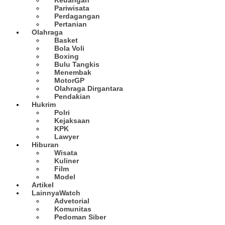
Pariwisata
Perdagangan
Pertanian
Olahraga
Basket
Bola Voli
Boxing
Bulu Tangkis
Menembak
MotorGP
Olahraga Dirgantara
Pendakian
Hukrim
Polri
Kejaksaan
KPK
Lawyer
Hiburan
Wisata
Kuliner
Film
Model
Artikel
Lainnya
Watch
Advetorial
Komunitas
Pedoman Siber