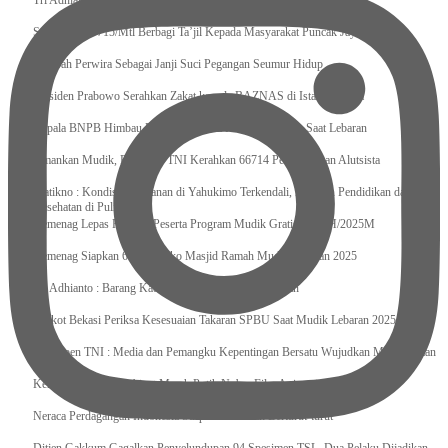
Tri Adhianto : Kota Bekasi Bisa Mempertahankan Keharmonisasian
Satgas Yonif 715/Mtl Berbagi Ta’jil Kepada Masyarakat Puncak Jaya
Sumpah Perwira Sebagai Janji Suci Pegangan Seumur Hidup
Presiden Prabowo Serahkan Zakat kepada BAZNAS di Istana Negara
Kepala BNPB Himbau Pemda Waspada Potensi Bencana Saat Lebaran
Amankan Mudik, Panglima TNI Kerahkan 66714 Personel Dan Alutsista
Pratikno : Kondisi Keamanan di Yahukimo Terkendali, Layanan Pendidikan dan
Kesehatan di Pulihkan
Kemenag Lepas Ratusan Peserta Program Mudik Gratis 1446 H/2025M
Kemenag Siapkan 6.180 Posko Masjid Ramah Mudik Lebaran 2025
Tri Adhianto : Barang Kadaluarsa Segera di Kembalikan
Walkot Bekasi Periksa Kesesuaian Takaran SPBU Saat Mudik Lebaran 2025
Kapuspen TNI : Media dan Pemangku Kepentingan Bersatu Wujudkan Mudik Aman
2025
Kemenekraf Ajak Kabinet Merah Putih Nobar Film Animasi Jumbo
Neraca Perdagangan Indonesia Surplus 58 Bulan Berturut-turut