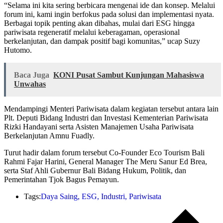
“Selama ini kita sering berbicara mengenai ide dan konsep. Melalui
forum ini, kami ingin berfokus pada solusi dan implementasi nyata.
Berbagai topik penting akan dibahas, mulai dari ESG hingga
pariwisata regeneratif melalui keberagaman, operasional
berkelanjutan, dan dampak positif bagi komunitas,” ucap Suzy
Hutomo.
Baca Juga
KONI Pusat Sambut Kunjungan Mahasiswa
Unwahas
Mendampingi Menteri Pariwisata dalam kegiatan tersebut antara lain
Plt. Deputi Bidang Industri dan Investasi Kementerian Pariwisata
Rizki Handayani serta Asisten Manajemen Usaha Pariwisata
Berkelanjutan Amnu Fuadly.
Turut hadir dalam forum tersebut Co-Founder Eco Tourism Bali
Rahmi Fajar Harini, General Manager The Meru Sanur Ed Brea,
serta Staf Ahli Gubernur Bali Bidang Hukum, Politik, dan
Pemerintahan Tjok Bagus Pemayun.
Tags:
Daya Saing
,
ESG
,
Industri
,
Pariwisata