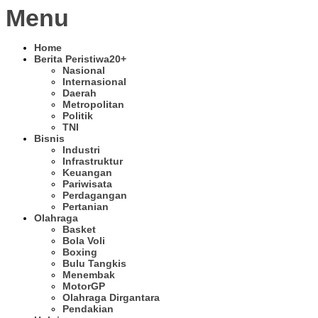
Menu
Home
Berita Peristiwa
20+
Nasional
Internasional
Daerah
Metropolitan
Politik
TNI
Bisnis
Industri
Infrastruktur
Keuangan
Pariwisata
Perdagangan
Pertanian
Olahraga
Basket
Bola Voli
Boxing
Bulu Tangkis
Menembak
MotorGP
Olahraga Dirgantara
Pendakian