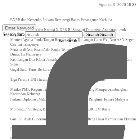
Agustus 9, 2026 19:38
Breaking News
BNPB dan Kemenko Polkam Bersinergi Bahas Penanganan Karhutla
Enter Keyword
Raker Kemenpora dan Komisi X DPR RI Sepakati Dukungan Anggaran untuk
Search for:
Kegiatan dan Program Prioritas Pemuda dan Olahraga
Search
Search
Menteri Agama Tanda Tangan Regulasi Baru, Tunjangan Guru PAI Non ASN Segera
Facebook-f
Cair, ini Tahapanya !
Pertama di Asia Enam Atlet Panjat Tebing Indonesia Taklukkan Tebing Tertinggi
Dunia, Ini Nama-nya
Kepulangan Dua Kloter Jemaah Asal Surabaya Tertunda, Kemenag Upayakan Cari
Solusi
Gagal Salur Terus Berkurang, Gus Ipul: 405 Ribu Lebih Bansos Cair
Tiga Perwira TNI Harumkan Indonesia Di Kancah Internasional
Menko PMK Kagum Terhadap Perempuan Modern yang Mampu Seimbangkan
Karier dan Keluarga
Perkuat Diplomasi Militer, Panglima TNI Terima CC Panglima Tentera Malaysia
Momentum Strategis, BNPB Terima Kunjungan EMERCOM Rusia
Gus Ipul Ajak Gubernur dan Bupati/Wali Kota se-Kalteng Hajar Kemiskinan Ekstrem
Panglima TNI Sambut Kedatangan Presiden RI Usai Lawatan ke Timur Tengah