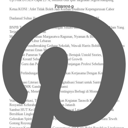
Uji Petik DTSEN Capai 25 %, Mensos Gus Ipul Targetkan Segera Rampung
Pinterest-p
Ketua KONI : Atlet Tidak Boleh Jadi Korban Dualisme Kepengurusan Cabor
Danlanud Sultan Hasanuddin Ikuti Exit Meeting Bersama BPK RI
BNPB Terus Memantau Perkembangan Situasi dan Penanganan Bencana Alam Yang
Terjadi di Beberapa Daerah
Menpar Pastikan Taman Margasatwa Ragunan, Nyaman & Bersih di Kunjungi
Wisatawan Saat Libur Lebaran
Resmikan Groundbreaking Gedung Sekolah, Wawali Harris Bobihoe : Tonggak Baru
Ciptakan Generasi Emas Masa Depan
Menghadiri Pameran Seni Meiro Collection Bertajuk Untold Stories, Irene Umar :
Ekonomi Kreatif Sebagai The New Engine of Growth
120.067 Guru dan Pengawas PAI Terima Tunjangan Profesi Sebelum Lebaran
Perkuat Perlindungan KI Kemenkum Sahkan Kerjasama Dengan Kemenbud
Transformasi Literasi Keuangan dan Digitalisasi Smart untuk Santri Produktif
Kemenko PMK Gandeng Beberapa Intansi
Peduli Sesama, Menekraf Tekankan Pentingnya Berbagi di Momen Ramadan
Wali Kota Bekasi, Tri Adhianto Lakukan Kegiatan Tarawih Keliling di Masjid Ar-
Rosyadah Kelurahan Jatirasa Kecamatan Jatiasih
Sambut HUT Ke-81 Kemerdekaan RI, Pegawai Lapas Gunungsitoli Kompak
Bersihkan Lingkungan Kantor
Gelorakan Spirit Kemerdekaan, Petugas dan Warga Binaan Lapas Muara Teweh
Gotong Royong Kurve Masjid