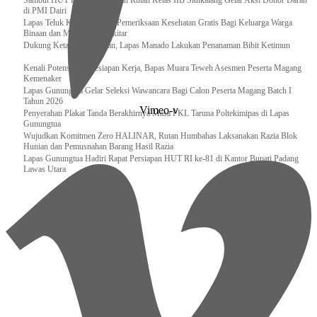
Sambut HUT RI ke-81, Jajaran Rutan Kelas IIB Sidikalang Gelar Aksi Donor Darah
di PMI Dairi
Lapas Teluk Kuantan Gelar Pemeriksaan Kesehatan Gratis Bagi Keluarga Warga
Binaan dan Masyarakat Sekitar
Dukung Ketahanan Pangan, Lapas Manado Lakukan Penanaman Bibit Ketimun
Kenali Potensi dan Kesiapan Kerja, Bapas Muara Teweh Asesmen Peserta Magang
Kemenaker
Lapas Gunungtua Gelar Seleksi Wawancara Bagi Calon Peserta Magang Batch I
Tahun 2026
Vimeo-v
Penyerahan Plakat Tanda Berakhirnya Masa PKL Taruna Poltekimipas di Lapas
Gunungtua
Wujudkan Komitmen Zero HALINAR, Rutan Humbahas Laksanakan Razia Blok
Hunian dan Pemusnahan Barang Hasil Razia
Lapas Gunungtua Hadiri Rapat Persiapan HUT RI ke-81 di Kantor Bupati Padang
Lawas Utara