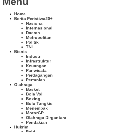
Menu
Home
Berita Peristiwa
20+
Nasional
Internasional
Daerah
Metropolitan
Politik
TNI
Bisnis
Industri
Infrastruktur
Keuangan
Pariwisata
Perdagangan
Pertanian
Olahraga
Basket
Bola Voli
Boxing
Bulu Tangkis
Menembak
MotorGP
Olahraga Dirgantara
Pendakian
Hukrim
Polri