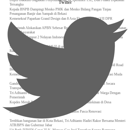
Ditjen Gakkum Gagalkan Penyelundupan 94 Spesimen TSL, Dua Pelaku Dijadikan
Twitter
Tersangka
Kepala BNPB Dampingi Menko PMK dan Menko Bidang Pangan Tinjau
Penanganan Banjir dan Sampah di Bekasi
Kemenekraf Paparkan Grand Design dan 8 Asta Ekraf di Komisi VII DPR
Pemerintah Alokasikan APBN Sebesar Rp 3,4 Triliun untuk Program Cek Kesehatan
Gratis Masyarakat
Bakamla RI Jemput 2 Nelayan Indonesia di Perbatasan Terluar Indonesia Malaysia
Sidang Isbat Awal Syawal 1446 H di gelar oleh Kementerian Agama pada 29
Ramadan
Sumber Daya Adalah Tantangan Penanganan Darurat Bencana di Daerah
Dukung Kelancaran Lalu Lintas Libur Idul Fitri 1446h / 2025m, Waskita Toll Road
Berlakukan Diskon Tarif Sebesar 20%
Kemenekraf – Kemeninves Perkuat Sinergi Demi Lapangan Kerja Generasi Muda
Gandeng KPK , Gus Ipul Memastikan Penyaluran Bansos Dilakukan Secara
Transparan dan Tepat Sasaran
Tri Adhianto Katakan : Tarling Sebagai Sarana Komunikasi Antar Warga Dengan
Pemerintah
Kopdes Merah Putih Instrumen Penting Pengentasan Kemiskinan di Desa
Presiden, Prabowo Subianto Resmikan 17 Stadion Pasca Renovasi
Tertibkan bangunan liar di Kota Bekasi, Tri Adhianto Hadiri Rakor Bersama Menteri
ATR/BPN dan Gubernur Jabar