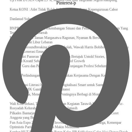
Uji Petik DTSEN Capai 25 %, Mensos Gus Ipul Targetkan Segera Rampung
Pinterest-p
Ketua KONI : Atlet Tidak Boleh Jadi Korban Dualisme Kepengurusan Cabor
Danlanud Sultan Hasanuddin Ikuti Exit Meeting Bersama BPK RI
BNPB Terus Memantau Perkembangan Situasi dan Penanganan Bencana Alam Yang
Terjadi di Beberapa Daerah
Menpar Pastikan Taman Margasatwa Ragunan, Nyaman & Bersih di Kunjungi
Wisatawan Saat Libur Lebaran
Resmikan Groundbreaking Gedung Sekolah, Wawali Harris Bobihoe : Tonggak Baru
Ciptakan Generasi Emas Masa Depan
Menghadiri Pameran Seni Meiro Collection Bertajuk Untold Stories, Irene Umar :
Ekonomi Kreatif Sebagai The New Engine of Growth
120.067 Guru dan Pengawas PAI Terima Tunjangan Profesi Sebelum Lebaran
Perkuat Perlindungan KI Kemenkum Sahkan Kerjasama Dengan Kemenbud
Transformasi Literasi Keuangan dan Digitalisasi Smart untuk Santri Produktif
Kemenko PMK Gandeng Beberapa Intansi
Peduli Sesama, Menekraf Tekankan Pentingnya Berbagi di Momen Ramadan
Wali Kota Bekasi, Tri Adhianto Lakukan Kegiatan Tarawih Keliling di Masjid Ar-
Rosyadah Kelurahan Jatirasa Kecamatan Jatiasih
Pilkades Bantarjaya Disorot, Ketua Panitia Tegaskan Netralitas dan Siap Coret
Anggota yang Berpihak
Fun Asia Expo 2026 Dongkrak Investasi Industri Rekreasi Keluarga, Kemenpar
Optimistis Pariwisata Indonesia Makin Mendunia