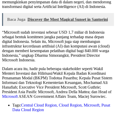
memungkinkan penyimpanan data di dalam negeri, dan mendorong
transformasi digital serta Artificial Intelligence (AI) di Indonesia.
Baca Juga
Discover the Most Magical Sunset in Santorini
“Microsoft sudah investasi sebesar USD 1,7 miliar di Indonesia
sebagai bentuk komitmen jangka panjang terhadap masa depan
digital Indonesia. Selain itu, Microsoft juga siap membangun
infrastruktur kecerdasan artifisial (AI) dan komputasi awan (cloud)
dengan memberi kesempatan pelatihan digital bagi 840.000 warga
Indonesia,” ungkap Dharma Simorangkir, President Director
Microsoft Indonesia.
Dalam acara itu, hadir pula beberapa stakeholder seperti Wakil
Menteri Investasi dan Hilirisasi/Wakil Kepala Badan Koordinasi
Penanaman Modal (BKPM) Todotua Pasaribu; Kepala Pusat Sistem
Informasi dan Teknologi Kementerian Keuangan, Mochamad Ali
Hanafiah; Executive Vice President Microsoft, Scott Guthrie;
President Asia Pasific Microsoft, Andrea Della Mattea; dan Head of
Microsoft
ASEAN Government Affairs Team, Maciej Surowiec.
Tags:
Central Cloud Region
,
Cloud Region
,
Microsoft
,
Pusat
Data Cloud Region