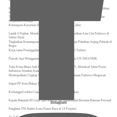
Pengurus Pusat Pordasi Pacu Dapat Pesan dari Sri Paduka
Menag RI dan Dua Menteri Yordania Jalin Sinergi Bidang Wakaf dan Pendidikan,
termasuk Beasiswa
Tiba di Tanah Air, Presiden Prabowo Subianto Bawa Komitmen Investasi dan
Kerjasama Strategis
Kemenpora Kucurkan Dana untuk Pelatnas pada 13 Cabor
Lantik 6 Pejabat, Menekraf Tegaskan Komitmen Wujudkan Asta Cita Prabowo di
Sektor Ekraf
Tingkatkan Kemampuan K9 TNI, Panglima TNI Tinjau Pelatihan Anjing Pelacak di
Bogor
Kerja sama Penanggulangan Bencana BNPB – AFAD Turkiye
Puncak Jaya Mengganas, TNI-POLRI Solid Amankan UN SMA/SMK
Yulia Evina Bhara Jadi Juri Festival Film Cannes 2025, Menekraf Sebut Posisi
Indonesia Semakin Kuat
Menkopolkam Ungkap Spirit Persatuan dan Kebersamaan Prabowo-Megawati
Satpol PP Kota Bekasi Tertibkan PPKS
Kesbangpol seleksi Capaska 736 Siswa/i se-Kota Bekasi
Kepala Bakamla RI Gelar Apel Khusus dan Halalbihalal Bersama Ratusan Personil
Instagram
Panglima TNI Hadiri Acara Panen Raya di 14 Propinsi