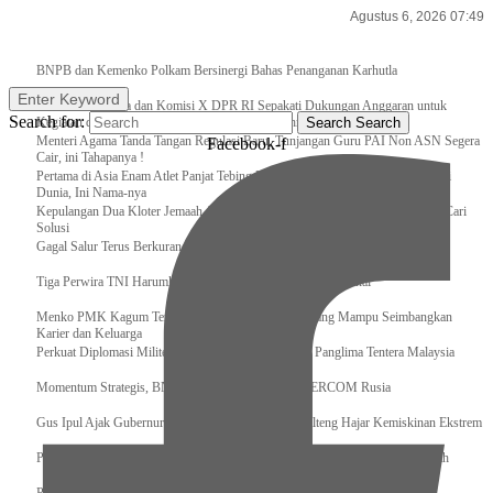
Agustus 6, 2026 07:49
Breaking News
BNPB dan Kemenko Polkam Bersinergi Bahas Penanganan Karhutla
Enter Keyword
Raker Kemenpora dan Komisi X DPR RI Sepakati Dukungan Anggaran untuk
Search for:
Kegiatan dan Program Prioritas Pemuda dan Olahraga
Search
Search
Menteri Agama Tanda Tangan Regulasi Baru, Tunjangan Guru PAI Non ASN Segera
Facebook-f
Cair, ini Tahapanya !
Pertama di Asia Enam Atlet Panjat Tebing Indonesia Taklukkan Tebing Tertinggi
Dunia, Ini Nama-nya
Kepulangan Dua Kloter Jemaah Asal Surabaya Tertunda, Kemenag Upayakan Cari
Solusi
Gagal Salur Terus Berkurang, Gus Ipul: 405 Ribu Lebih Bansos Cair
Tiga Perwira TNI Harumkan Indonesia Di Kancah Internasional
Menko PMK Kagum Terhadap Perempuan Modern yang Mampu Seimbangkan
Karier dan Keluarga
Perkuat Diplomasi Militer, Panglima TNI Terima CC Panglima Tentera Malaysia
Momentum Strategis, BNPB Terima Kunjungan EMERCOM Rusia
Gus Ipul Ajak Gubernur dan Bupati/Wali Kota se-Kalteng Hajar Kemiskinan Ekstrem
Panglima TNI Sambut Kedatangan Presiden RI Usai Lawatan ke Timur Tengah