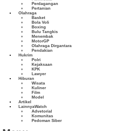
Perdagangan
Pertanian
Olahraga
Basket
Bola Voli
Boxing
Bulu Tangkis
Menembak
MotorGP
Olahraga Dirgantara
Pendakian
Hukrim
Polri
Kejaksaan
KPK
Lawyer
Hiburan
Wisata
Kuliner
Film
Model
Artikel
Lainnya
Watch
Advetorial
Komunitas
Pedoman Siber