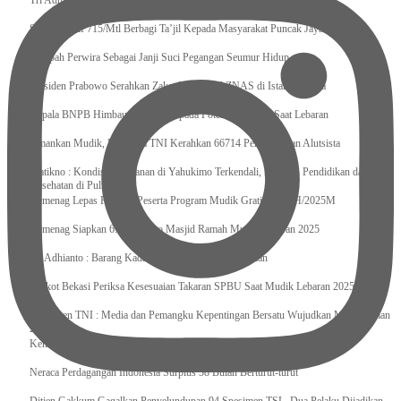
Tri Adhianto : Kota Bekasi Bisa Mempertahankan Keharmonisasian
Satgas Yonif 715/Mtl Berbagi Ta’jil Kepada Masyarakat Puncak Jaya
Sumpah Perwira Sebagai Janji Suci Pegangan Seumur Hidup
Presiden Prabowo Serahkan Zakat kepada BAZNAS di Istana Negara
Kepala BNPB Himbau Pemda Waspada Potensi Bencana Saat Lebaran
Amankan Mudik, Panglima TNI Kerahkan 66714 Personel Dan Alutsista
Pratikno : Kondisi Keamanan di Yahukimo Terkendali, Layanan Pendidikan dan
Kesehatan di Pulihkan
Kemenag Lepas Ratusan Peserta Program Mudik Gratis 1446 H/2025M
Kemenag Siapkan 6.180 Posko Masjid Ramah Mudik Lebaran 2025
Tri Adhianto : Barang Kadaluarsa Segera di Kembalikan
Walkot Bekasi Periksa Kesesuaian Takaran SPBU Saat Mudik Lebaran 2025
Kapuspen TNI : Media dan Pemangku Kepentingan Bersatu Wujudkan Mudik Aman
2025
Kemenekraf Ajak Kabinet Merah Putih Nobar Film Animasi Jumbo
Neraca Perdagangan Indonesia Surplus 58 Bulan Berturut-turut