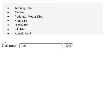
© 2026 PT Media Bintasara Design By
BobRiva
Tentang Kami
Redaksi
Pedoman Media Siber
Kode Etik
Disclaimer
Info Iklan
Kontak Kami
Cari untuk: