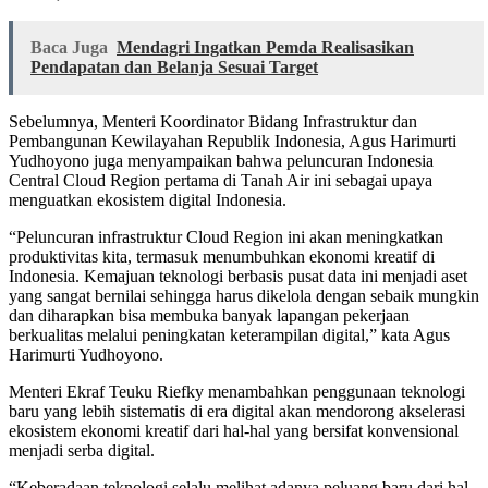
Baca Juga
Mendagri Ingatkan Pemda Realisasikan
Pendapatan dan Belanja Sesuai Target
Sebelumnya, Menteri Koordinator Bidang Infrastruktur dan
Pembangunan Kewilayahan Republik Indonesia, Agus Harimurti
Yudhoyono juga menyampaikan bahwa peluncuran Indonesia
Central Cloud Region pertama di Tanah Air ini sebagai upaya
menguatkan ekosistem digital Indonesia.
“Peluncuran infrastruktur Cloud Region ini akan meningkatkan
produktivitas kita, termasuk menumbuhkan ekonomi kreatif di
Indonesia. Kemajuan teknologi berbasis pusat data ini menjadi aset
yang sangat bernilai sehingga harus dikelola dengan sebaik mungkin
dan diharapkan bisa membuka banyak lapangan pekerjaan
berkualitas melalui peningkatan keterampilan digital,” kata Agus
Harimurti Yudhoyono.
Menteri Ekraf Teuku Riefky menambahkan penggunaan teknologi
baru yang lebih sistematis di era digital akan mendorong akselerasi
ekosistem ekonomi kreatif dari hal-hal yang bersifat konvensional
menjadi serba digital.
“Keberadaan teknologi selalu melihat adanya peluang baru dari hal-