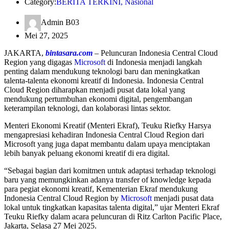
Category:
BERITA TERKINI
,
Nasional
Admin B03
Mei 27, 2025
JAKARTA,
bintasara.com
– Peluncuran Indonesia Central Cloud
Region yang digagas
Microsoft
di Indonesia menjadi langkah
penting dalam mendukung teknologi baru dan meningkatkan
talenta-talenta ekonomi kreatif di Indonesia. Indonesia Central
Cloud Region diharapkan menjadi pusat data lokal yang
mendukung pertumbuhan ekonomi digital, pengembangan
keterampilan teknologi, dan kolaborasi lintas sektor.
Menteri Ekonomi Kreatif (Menteri Ekraf), Teuku Riefky Harsya
mengapresiasi kehadiran Indonesia Central Cloud Region dari
Microsoft yang juga dapat membantu dalam upaya menciptakan
lebih banyak peluang ekonomi kreatif di era digital.
“Sebagai bagian dari komitmen untuk adaptasi terhadap teknologi
baru yang memungkinkan adanya transfer of knowledge kepada
para pegiat ekonomi kreatif, Kementerian Ekraf mendukung
Indonesia Central Cloud Region by
Microsoft
menjadi pusat data
lokal untuk tingkatkan kapasitas talenta digital,” ujar Menteri Ekraf
Teuku Riefky dalam acara peluncuran di Ritz Carlton Pacific Place,
Jakarta, Selasa 27 Mei 2025.