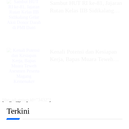
Sambut HUT RI ke-81, Jajaran
Rutan Kelas IIB Sidikalang
Gelar Aksi Donor Darah di
PMI Dairi
Kenali Potensi dan Kesiapan
Kerja, Bapas Muara Teweh
Asesmen Peserta Magang
Kemenaker
[the_ad_group id=”3432″]
Terkini