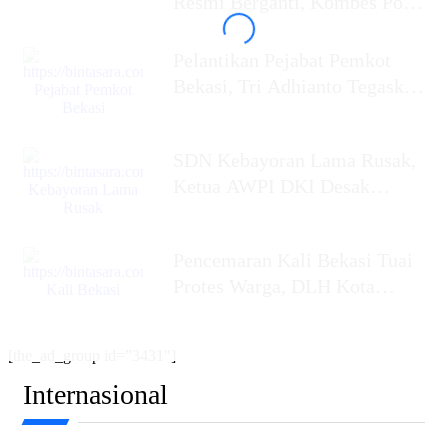
Resmi Berganti, Kombes Pol
Putu Kholis
Pelantikan Pejabat Pemkot
Bekasi, Tri Adhianto Tegaskan
Birokrasi Harus Profesional,
SDN Kebayoran Lama Rusak,
Ketua AWPI DKI Desak
Gubernur Jakarta
Pencemaran Kali Bekasi Tuai
Protes Warga, DLH Kota
Bekasi Bersama
[the_ad_group id=”3431″]
Internasional