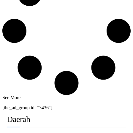
See More
[the_ad_group id=”3436″]
Daerah