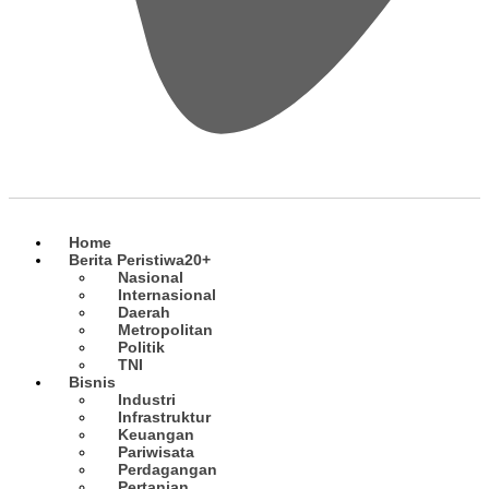
Home
Berita Peristiwa
20+
Nasional
Internasional
Daerah
Metropolitan
Politik
TNI
Bisnis
Industri
Infrastruktur
Keuangan
Pariwisata
Perdagangan
Pertanian