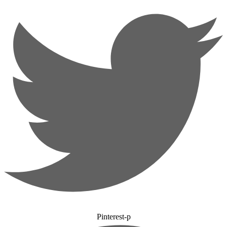
Sambut HUT RI ke-81, Lapas Gunungtua Tebar Kepedulian Lewat Bansos
‎PK Bapas Muara Teweh Hadiri Sidang TPP di Lapas Muara Teweh Bersama Kanwil Ditjenpas Kalteng
‎Sambut HUT RI ke 81, Bapas Muara Teweh Gelar Bakti Sosial ke Panti Asuhan
Setetes Darah Sejuta Harapan, Lapas Teluk Kuantan Menggelar Kegiatan Donor Darah
Peringati HDKD Pengayoman ke-81, Kakanwil Ditjenpas Sumut Ikuti Upacara dan Tabur Bunga di TMP
Sambut HUT RI, Lapas Gunungtua Perkuat Kepedulian Melalui Aksi Donor Darah
Semarak HUT RI Ke-81, Rutan Sidikalang Buka Pekan Olahraga Warga Binaan
Lengkap dan Transparan, Lapas Muara Teweh Gelar Sidang TPP Integrasi 16 WBP
Produk WBP Rutan Humbahas Hadir di Kantor Pelayanan Imigrasi, Bukti Pembinaan Semakin Berkualitas
Jelang Hari Kemerdekaan, Lapas Gunungsitoli Perkuat Deteksi Dini
Pinterest-p