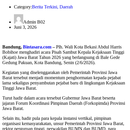
Category:
Berita Terkini
,
Daerah
Admin B02
Juni 3, 2026
Bandung,
Bintasara.com
–
Plh. Wali Kota Bekasi Abdul Harris
Bobihoe menghadiri acara Pisah Sambut Kepala Kejaksaan Tinggi
(Kajati) Jawa Barat Tahun 2026 yang berlangsung di Bale Gede
Gedung Pakuan, Kota Bandung, Senin (2/6/2026).
Kegiatan yang diselenggarakan oleh Pemerintah Provinsi Jawa
Barat tersebut menjadi momentum penghormatan kepada pejabat
lama sekaligus penyambutan pejabat baru di lingkungan Kejaksaan
Tinggi Jawa Barat.
Turut hadir dalam acara tersebut Gubernur Jawa Barat beserta
jajaran Forum Koordinasi Pimpinan Daerah (Forkopimda) Provinsi
Jawa Barat.
Selain itu, hadir pula para kepala instansi vertikal, pimpinan
organisasi kemasyarakatan, unsur Pemerintah Provinsi Jawa Barat,
rektor perguruan tinggi, perwakilan BUMN dan BUMD, para