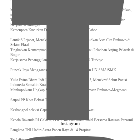
Pengurus Pusat Pordasi Pacu Dapat Pesan dari Sri Paduka
Menag RI dan Dua Menteri Yordania Jalin Sinergi Bidang Wakaf dan Pendidikan,
termasuk Beasiswa
Tiba di Tanah Air, Presiden Prabowo Subianto Bawa Komitmen Investasi dan
Kerjasama Strategis
Kemenpora Kucurkan Dana untuk Pelatnas pada 13 Cabor
Lantik 6 Pejabat, Menekraf Tegaskan Komitmen Wujudkan Asta Cita Prabowo di
Sektor Ekraf
Tingkatkan Kemampuan K9 TNI, Panglima TNI Tinjau Pelatihan Anjing Pelacak di
Bogor
Kerja sama Penanggulangan Bencana BNPB – AFAD Turkiye
Puncak Jaya Mengganas, TNI-POLRI Solid Amankan UN SMA/SMK
Yulia Evina Bhara Jadi Juri Festival Film Cannes 2025, Menekraf Sebut Posisi
Indonesia Semakin Kuat
Menkopolkam Ungkap Spirit Persatuan dan Kebersamaan Prabowo-Megawati
Satpol PP Kota Bekasi Tertibkan PPKS
Kesbangpol seleksi Capaska 736 Siswa/i se-Kota Bekasi
Kepala Bakamla RI Gelar Apel Khusus dan Halalbihalal Bersama Ratusan Personil
Instagram
Panglima TNI Hadiri Acara Panen Raya di 14 Propinsi