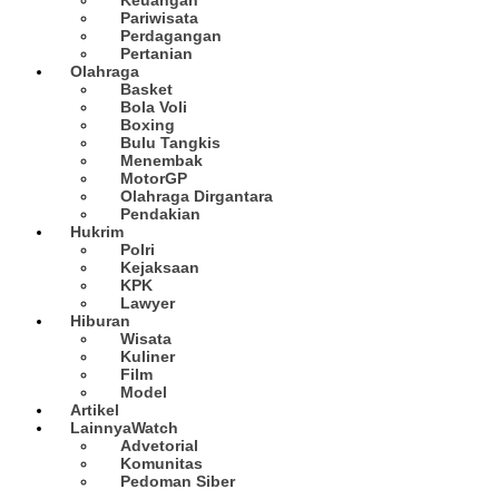
Pariwisata
Perdagangan
Pertanian
Olahraga
Basket
Bola Voli
Boxing
Bulu Tangkis
Menembak
MotorGP
Olahraga Dirgantara
Pendakian
Hukrim
Polri
Kejaksaan
KPK
Lawyer
Hiburan
Wisata
Kuliner
Film
Model
Artikel
Lainnya
Watch
Advetorial
Komunitas
Pedoman Siber