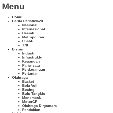
Menu
Home
Berita Peristiwa
20+
Nasional
Internasional
Daerah
Metropolitan
Politik
TNI
Bisnis
Industri
Infrastruktur
Keuangan
Pariwisata
Perdagangan
Pertanian
Olahraga
Basket
Bola Voli
Boxing
Bulu Tangkis
Menembak
MotorGP
Olahraga Dirgantara
Pendakian