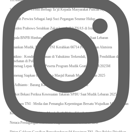
Tri Adhianto : Kota Bekasi Bisa Mempertahankan Keharmonisasian
Satgas Yonif 715/Mtl Berbagi Ta’jil Kepada Masyarakat Puncak Jaya
Sumpah Perwira Sebagai Janji Suci Pegangan Seumur Hidup
Presiden Prabowo Serahkan Zakat kepada BAZNAS di Istana Negara
Kepala BNPB Himbau Pemda Waspada Potensi Bencana Saat Lebaran
Amankan Mudik, Panglima TNI Kerahkan 66714 Personel Dan Alutsista
Pratikno : Kondisi Keamanan di Yahukimo Terkendali, Layanan Pendidikan dan
Kesehatan di Pulihkan
Kemenag Lepas Ratusan Peserta Program Mudik Gratis 1446 H/2025M
Kemenag Siapkan 6.180 Posko Masjid Ramah Mudik Lebaran 2025
Tri Adhianto : Barang Kadaluarsa Segera di Kembalikan
Walkot Bekasi Periksa Kesesuaian Takaran SPBU Saat Mudik Lebaran 2025
Kapuspen TNI : Media dan Pemangku Kepentingan Bersatu Wujudkan Mudik Aman
2025
Kemenekraf Ajak Kabinet Merah Putih Nobar Film Animasi Jumbo
Neraca Perdagangan Indonesia Surplus 58 Bulan Berturut-turut