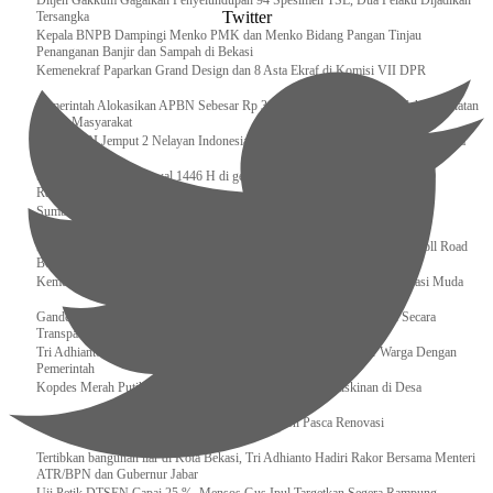
Ditjen Gakkum Gagalkan Penyelundupan 94 Spesimen TSL, Dua Pelaku Dijadikan
Twitter
Tersangka
Kepala BNPB Dampingi Menko PMK dan Menko Bidang Pangan Tinjau
Penanganan Banjir dan Sampah di Bekasi
Kemenekraf Paparkan Grand Design dan 8 Asta Ekraf di Komisi VII DPR
Pemerintah Alokasikan APBN Sebesar Rp 3,4 Triliun untuk Program Cek Kesehatan
Gratis Masyarakat
Bakamla RI Jemput 2 Nelayan Indonesia di Perbatasan Terluar Indonesia Malaysia
Sidang Isbat Awal Syawal 1446 H di gelar oleh Kementerian Agama pada 29
Ramadan
Sumber Daya Adalah Tantangan Penanganan Darurat Bencana di Daerah
Dukung Kelancaran Lalu Lintas Libur Idul Fitri 1446h / 2025m, Waskita Toll Road
Berlakukan Diskon Tarif Sebesar 20%
Kemenekraf – Kemeninves Perkuat Sinergi Demi Lapangan Kerja Generasi Muda
Gandeng KPK , Gus Ipul Memastikan Penyaluran Bansos Dilakukan Secara
Transparan dan Tepat Sasaran
Tri Adhianto Katakan : Tarling Sebagai Sarana Komunikasi Antar Warga Dengan
Pemerintah
Kopdes Merah Putih Instrumen Penting Pengentasan Kemiskinan di Desa
Presiden, Prabowo Subianto Resmikan 17 Stadion Pasca Renovasi
Tertibkan bangunan liar di Kota Bekasi, Tri Adhianto Hadiri Rakor Bersama Menteri
ATR/BPN dan Gubernur Jabar