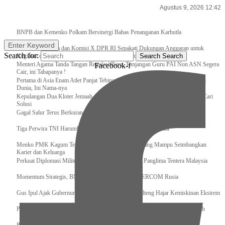
Agustus 9, 2026 12:42
Breaking News
BNPB dan Kemenko Polkam Bersinergi Bahas Penanganan Karhutla
Enter Keyword
Raker Kemenpora dan Komisi X DPR RI Sepakati Dukungan Anggaran untuk
Search for:
Kegiatan dan Program Prioritas Pemuda dan Olahraga
Search
Search
Menteri Agama Tanda Tangan Regulasi Baru, Tunjangan Guru PAI Non ASN Segera
Facebook-f
Cair, ini Tahapanya !
Pertama di Asia Enam Atlet Panjat Tebing Indonesia Taklukkan Tebing Tertinggi
Dunia, Ini Nama-nya
Kepulangan Dua Kloter Jemaah Asal Surabaya Tertunda, Kemenag Upayakan Cari
Solusi
Gagal Salur Terus Berkurang, Gus Ipul: 405 Ribu Lebih Bansos Cair
Tiga Perwira TNI Harumkan Indonesia Di Kancah Internasional
Menko PMK Kagum Terhadap Perempuan Modern yang Mampu Seimbangkan
Karier dan Keluarga
Perkuat Diplomasi Militer, Panglima TNI Terima CC Panglima Tentera Malaysia
Momentum Strategis, BNPB Terima Kunjungan EMERCOM Rusia
Gus Ipul Ajak Gubernur dan Bupati/Wali Kota se-Kalteng Hajar Kemiskinan Ekstrem
Panglima TNI Sambut Kedatangan Presiden RI Usai Lawatan ke Timur Tengah