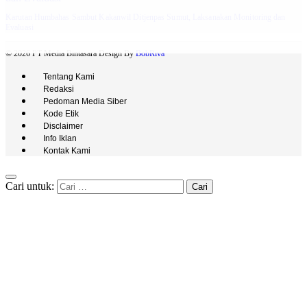
Karutan Humbahas Sambut Kakanwil Ditjenpas Sumut, Laksanakan Monitoring dan
Evaluasi
© 2026 PT Media Bintasara Design By
BobRiva
Tentang Kami
Redaksi
Pedoman Media Siber
Kode Etik
Disclaimer
Info Iklan
Kontak Kami
Cari untuk: