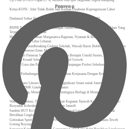
Uji Petik DTSEN Capai 25 %, Mensos Gus Ipul Targetkan Segera Rampung
Pinterest-p
Ketua KONI : Atlet Tidak Boleh Jadi Korban Dualisme Kepengurusan Cabor
Danlanud Sultan Hasanuddin Ikuti Exit Meeting Bersama BPK RI
BNPB Terus Memantau Perkembangan Situasi dan Penanganan Bencana Alam Yang
Terjadi di Beberapa Daerah
Menpar Pastikan Taman Margasatwa Ragunan, Nyaman & Bersih di Kunjungi
Wisatawan Saat Libur Lebaran
Resmikan Groundbreaking Gedung Sekolah, Wawali Harris Bobihoe : Tonggak Baru
Ciptakan Generasi Emas Masa Depan
Menghadiri Pameran Seni Meiro Collection Bertajuk Untold Stories, Irene Umar :
Ekonomi Kreatif Sebagai The New Engine of Growth
120.067 Guru dan Pengawas PAI Terima Tunjangan Profesi Sebelum Lebaran
Perkuat Perlindungan KI Kemenkum Sahkan Kerjasama Dengan Kemenbud
Transformasi Literasi Keuangan dan Digitalisasi Smart untuk Santri Produktif
Kemenko PMK Gandeng Beberapa Intansi
Peduli Sesama, Menekraf Tekankan Pentingnya Berbagi di Momen Ramadan
Wali Kota Bekasi, Tri Adhianto Lakukan Kegiatan Tarawih Keliling di Masjid Ar-
Rosyadah Kelurahan Jatirasa Kecamatan Jatiasih
Sambut HUT Ke-81 Kemerdekaan RI, Pegawai Lapas Gunungsitoli Kompak
Bersihkan Lingkungan Kantor
Gelorakan Spirit Kemerdekaan, Petugas dan Warga Binaan Lapas Muara Teweh
Gotong Royong Kurve Masjid