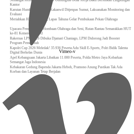
Semangat Kemerdekaan, Lapas Gunungtua Gelar Kerja Bakti Bersihkan Lingkungan
Kantor
Karutan Humbahas Sambut Kakanwil Ditjenpas Sumut, Laksanakan Monitoring dan
Evaluasi
Meriahkan HUT RI ke-81, Lapas Tahuna Gelar Pembukaan Pekan Olahraga
Upacara Pembukaan Perlombaan Olahraga dan Seni, Rutan Rantau Semarakkan HUT
ke-81 Kemerdekaan RI
Rakernas LPM 2026 Dibuka Djamari Chaniago, LPM Didorong Jadi Booster
Program Pemerintah
Kapolri Cup 2026 Meledak! 35.936 Peserta Adu Skill E-Sports, Polri Bidik Talenta
Vimeo-v
Digital Berkelas Dunia
Apel Kebangsaan Jakarta Libatkan 11.000 Peserta, Polda Metro Jaya Kobarkan
Semangat Jaga Indonesia
Kebakaran Gedung Bapenda Jakarta Heboh, Pramono Anung Pastikan Tak Ada
Korban dan Layanan Tetap Berjalan