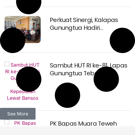
Perkuat Sinergi, Kalapas
Gunungtua Hadiri
Peresmian Kantor Polres
Padang Lawas Utara
Sambut HUT RI ke-81, Lapas
Gunungtua Tebar
Kepedulian Lewat Bansos
See More
‎PK Bapas Muara Teweh
Hadiri Sidang TPP di Lapas