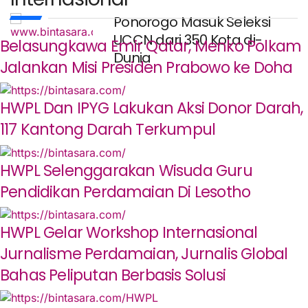
Ponorogo Masuk Seleksi
UCCN dari 350 Kota di-
Belasungkawa Emir Qatar, Menko Polkam
Dunia
Jalankan Misi Presiden Prabowo ke Doha
HWPL Dan IPYG Lakukan Aksi Donor Darah,
117 Kantong Darah Terkumpul
HWPL Selenggarakan Wisuda Guru
Pendidikan Perdamaian Di Lesotho
HWPL Gelar Workshop Internasional
Jurnalisme Perdamaian, Jurnalis Global
Bahas Peliputan Berbasis Solusi