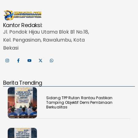
Muara Teweh Bersama
Kanwil Ditjenpas Kalteng
Kantor Redaksi:
Jl. Pondok Hijau Utama Blok B1 No.18,
Kel. Pengasinan, Rawalumbu, Kota
Bekasi
‎Sambut HUT RI ke 81, Bapas
Muara Teweh Gelar Bakti
Sosial ke Panti Asuhan
Berita Trending
Sidang TPP Rutan Rantau Pastikan
Tamping Objektif Demi Pembinaan
Berkualitas
Peringati HDKD
Pengayoman ke-81,
Kakanwil Ditjenpas Sumut