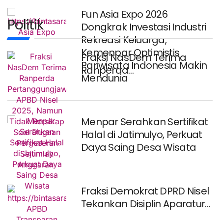
Fun Asia Expo 2026
Politik
Dongkrak Investasi Industri
Rekreasi Keluarga,
Kemenpar Optimistis
Fraksi NasDem Terima
Pariwisata Indonesia Makin
Ranperda
Mendunia
Pertanggungjawaban APBD
Nisel 2025, Namun Tidak
Menpar Serahkan Sertifikat
Halal di Jatimulyo, Perkuat
Daya Saing Desa Wisata
Fraksi Demokrat DPRD Nisel
Tekankan Disiplin Aparatur
dalam Mengelola APBD