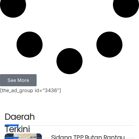
See More
[the_ad_group id=”3436″]
Daerah
Terkini
Sidang TPP Rutan Rantau