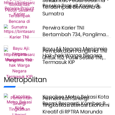
Solidaritas Peduli Sesama
Perwira Prajurit Karier di
Terdampak Bencana di
Mabes TNI,
Sumatra
Perwira Karier TNI
Bertambah 734, Panglima
TNI Tekankan
Profesionalisme dan
Bayu Aji: Negara Menjamin
Pembekalan Panglima TNI
Hak-hak Warga Negara
untuk 152 Pasis Sesko TNI,
Termasuk KIP
Tekankan Perang
Metropolitan
Kapolres Metro Bekasi Kota
Pemerintah Sinergi
Resmi Berganti, Kombes Pol
Tingkatkan Literasi Ekonomi
Putu Kholis
Kreatif di RPTRA Marunda