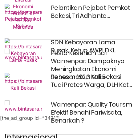
Pelantikan Pejabat Pemkot
Bekasi, Tri Adhianto
Tegaskan Birokrasi Harus
Profesional,
SDN Kebayoran Lama
Rusak, Ketua AWPI DKI
Pesta Kesenian Bali
Desak Gubernur Jakarta
Wamenpar: Dampaknya
Meningkatan Ekonomi
Pencemaran Kali Bekasi
Sebesar 192,3 Miliar
Tuai Protes Warga, DLH Kota
Bekasi Bersama
Wamenpar: Quality Tourism
Efektif Benahi Pariwisata,
[the_ad_group id=”3431″]
Benarkah ?
Internasional