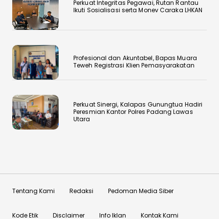
Perkuat Integritas Pegawai, Rutan Rantau
Ikuti Upacara dan Tabur
Ikuti Sosialisasi serta Monev Caraka LHKAN
Bunga di TMP
‎Profesional dan Akuntabel, Bapas Muara
Teweh Registrasi Klien Pemasyarakatan
Lengkap dan Transparan,
Perkuat Sinergi, Kalapas Gunungtua Hadiri
Lapas Muara Teweh Gelar
Peresmian Kantor Polres Padang Lawas
Utara
Sidang TPP Integrasi 16 WBP
Tentang Kami
Redaksi
Pedoman Media Siber
Produk WBP Rutan
Humbahas Hadir di Kantor
Kode Etik
Disclaimer
Info Iklan
Kontak Kami