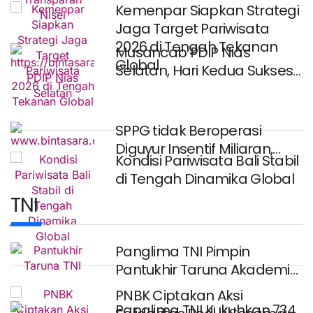
Kemenpar Siapkan Strategi
Jaga Target Pariwisata
2026 di Tengah Tekanan
Musancab PDIP Nias
Global
Selatan, Hari Kedua Sukses
Digelar, Penyabar Nakhe
SPPG tidak Beroperasi
Diguyur Insentif Miliaran,
Kondisi Pariwisata Bali Stabil
Ketua Umum BaraNusa
di Tengah Dinamika Global
Minta
TNI
Panglima TNI Pimpin
Pantukhir Taruna Akademi
TNI 2026, Siapkan Perwira
PNBK Ciptakan Aksi
Panglima TNI Kukuhkan 734