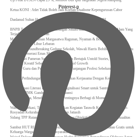
Uji Petik DTSEN Capai 25 %, Mensos Gus Ipul Targetkan Segera Rampung
Pinterest-p
Ketua KONI : Atlet Tidak Boleh Jadi Korban Dualisme Kepengurusan Cabor
Danlanud Sultan Hasanuddin Ikuti Exit Meeting Bersama BPK RI
BNPB Terus Memantau Perkembangan Situasi dan Penanganan Bencana Alam Yang
Terjadi di Beberapa Daerah
Menpar Pastikan Taman Margasatwa Ragunan, Nyaman & Bersih di Kunjungi
Wisatawan Saat Libur Lebaran
Resmikan Groundbreaking Gedung Sekolah, Wawali Harris Bobihoe : Tonggak Baru
Ciptakan Generasi Emas Masa Depan
Menghadiri Pameran Seni Meiro Collection Bertajuk Untold Stories, Irene Umar :
Ekonomi Kreatif Sebagai The New Engine of Growth
120.067 Guru dan Pengawas PAI Terima Tunjangan Profesi Sebelum Lebaran
Perkuat Perlindungan KI Kemenkum Sahkan Kerjasama Dengan Kemenbud
Transformasi Literasi Keuangan dan Digitalisasi Smart untuk Santri Produktif
Kemenko PMK Gandeng Beberapa Intansi
Peduli Sesama, Menekraf Tekankan Pentingnya Berbagi di Momen Ramadan
Wali Kota Bekasi, Tri Adhianto Lakukan Kegiatan Tarawih Keliling di Masjid Ar-
Rosyadah Kelurahan Jatirasa Kecamatan Jatiasih
Sidang TPP Rutan Rantau Pastikan Tamping Objektif Demi Pembinaan Berkualitas
Sambut HUT RI Ke-81, Rutan Sidikalang Gelar Pemeriksaan Kesehatan Gratis untuk
Keluarga Warga Binaan dan Masyarakat