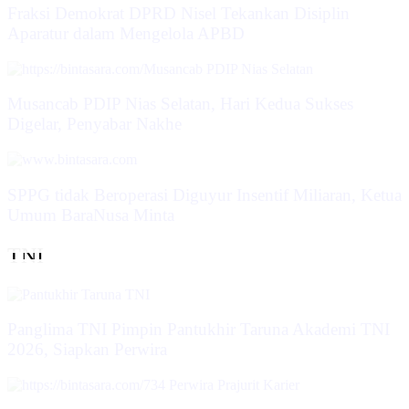
Fraksi Demokrat DPRD Nisel Tekankan Disiplin
Aparatur dalam Mengelola APBD
Musancab PDIP Nias Selatan, Hari Kedua Sukses
Digelar, Penyabar Nakhe
SPPG tidak Beroperasi Diguyur Insentif Miliaran, Ketua
Umum BaraNusa Minta
TNI
Panglima TNI Pimpin Pantukhir Taruna Akademi TNI
2026, Siapkan Perwira