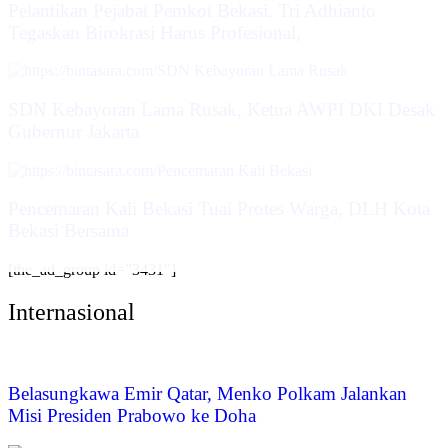
Pelantikan Pejabat Pemkot Bekasi, Tri Adhianto
Tegaskan Birokrasi Harus Profesional,
SDN Kebayoran Lama Rusak, Ketua AWPI DKI Desak
Gubernur Jakarta
Pencemaran Kali Bekasi Tuai Protes Warga, DLH Kota
Bekasi Bersama
[the_ad_group id=”3431″]
Internasional
Belasungkawa Emir Qatar, Menko Polkam Jalankan
Misi Presiden Prabowo ke Doha