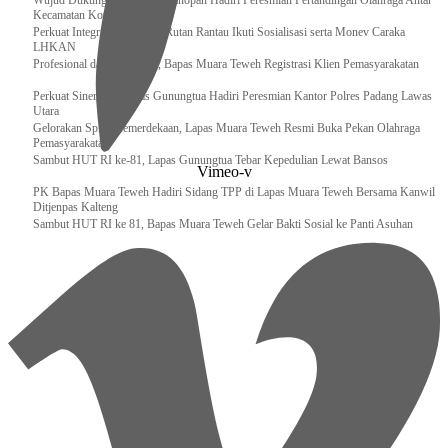
Wujud Dukungan, Lapas Kotanopan Hadiri Peresmian Pertandingan Olahraga Antar
Kecamatan Kotanopan
Perkuat Integritas Pegawai, Rutan Rantau Ikuti Sosialisasi serta Monev Caraka
LHKAN
‎Profesional dan Akuntabel, Bapas Muara Teweh Registrasi Klien Pemasyarakatan
Perkuat Sinergi, Kalapas Gunungtua Hadiri Peresmian Kantor Polres Padang Lawas
Utara
Gelorakan Spirit Kemerdekaan, Lapas Muara Teweh Resmi Buka Pekan Olahraga
Pemasyarakatan
Sambut HUT RI ke-81, Lapas Gunungtua Tebar Kepedulian Lewat Bansos
Vimeo-v
‎PK Bapas Muara Teweh Hadiri Sidang TPP di Lapas Muara Teweh Bersama Kanwil
Ditjenpas Kalteng
‎Sambut HUT RI ke 81, Bapas Muara Teweh Gelar Bakti Sosial ke Panti Asuhan