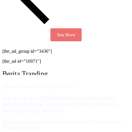
See More
[the_ad_group id=”3436″]
[the_ad id=”10971″]
Berita Tranding
Fun Asia Expo 2026 Dongkrak Investasi Industri
Rekreasi Keluarga, Kemenpar Optimistis Pariwisata
Indonesia Makin Mendunia