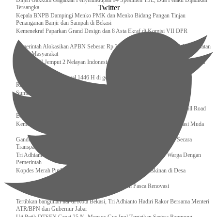
Ditjen Gakkum Gagalkan Penyelundupan 94 Spesimen TSL, Dua Pelaku Dijadikan
Twitter
Tersangka
Kepala BNPB Dampingi Menko PMK dan Menko Bidang Pangan Tinjau
Penanganan Banjir dan Sampah di Bekasi
Kemenekraf Paparkan Grand Design dan 8 Asta Ekraf di Komisi VII DPR
Pemerintah Alokasikan APBN Sebesar Rp 3,4 Triliun untuk Program Cek Kesehatan
Gratis Masyarakat
Bakamla RI Jemput 2 Nelayan Indonesia di Perbatasan Terluar Indonesia Malaysia
Sidang Isbat Awal Syawal 1446 H di gelar oleh Kementerian Agama pada 29
Ramadan
Sumber Daya Adalah Tantangan Penanganan Darurat Bencana di Daerah
Dukung Kelancaran Lalu Lintas Libur Idul Fitri 1446h / 2025m, Waskita Toll Road
Berlakukan Diskon Tarif Sebesar 20%
Kemenekraf – Kemeninves Perkuat Sinergi Demi Lapangan Kerja Generasi Muda
Gandeng KPK , Gus Ipul Memastikan Penyaluran Bansos Dilakukan Secara
Transparan dan Tepat Sasaran
Tri Adhianto Katakan : Tarling Sebagai Sarana Komunikasi Antar Warga Dengan
Pemerintah
Kopdes Merah Putih Instrumen Penting Pengentasan Kemiskinan di Desa
Presiden, Prabowo Subianto Resmikan 17 Stadion Pasca Renovasi
Tertibkan bangunan liar di Kota Bekasi, Tri Adhianto Hadiri Rakor Bersama Menteri
ATR/BPN dan Gubernur Jabar