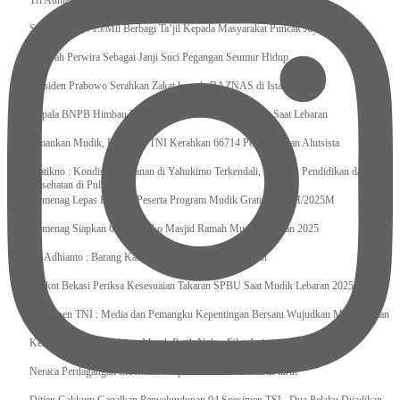
Tri Adhianto : Kota Bekasi Bisa Mempertahankan Keharmonisasian
Satgas Yonif 715/Mtl Berbagi Ta’jil Kepada Masyarakat Puncak Jaya
Sumpah Perwira Sebagai Janji Suci Pegangan Seumur Hidup
Presiden Prabowo Serahkan Zakat kepada BAZNAS di Istana Negara
Kepala BNPB Himbau Pemda Waspada Potensi Bencana Saat Lebaran
Amankan Mudik, Panglima TNI Kerahkan 66714 Personel Dan Alutsista
Pratikno : Kondisi Keamanan di Yahukimo Terkendali, Layanan Pendidikan dan
Kesehatan di Pulihkan
Kemenag Lepas Ratusan Peserta Program Mudik Gratis 1446 H/2025M
Kemenag Siapkan 6.180 Posko Masjid Ramah Mudik Lebaran 2025
Tri Adhianto : Barang Kadaluarsa Segera di Kembalikan
Walkot Bekasi Periksa Kesesuaian Takaran SPBU Saat Mudik Lebaran 2025
Kapuspen TNI : Media dan Pemangku Kepentingan Bersatu Wujudkan Mudik Aman
2025
Kemenekraf Ajak Kabinet Merah Putih Nobar Film Animasi Jumbo
Neraca Perdagangan Indonesia Surplus 58 Bulan Berturut-turut