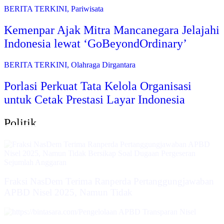
BERITA TERKINI
,
Pariwisata
Kemenpar Ajak Mitra Mancanegara Jelajahi
Indonesia lewat ‘GoBeyondOrdinary’
BERITA TERKINI
,
Olahraga Dirgantara
Porlasi Perkuat Tata Kelola Organisasi
untuk Cetak Prestasi Layar Indonesia
Politik
Fraksi NasDem Terima Ranperda Pertanggungjawaban
APBD Nisel 2025, Namun Tidak