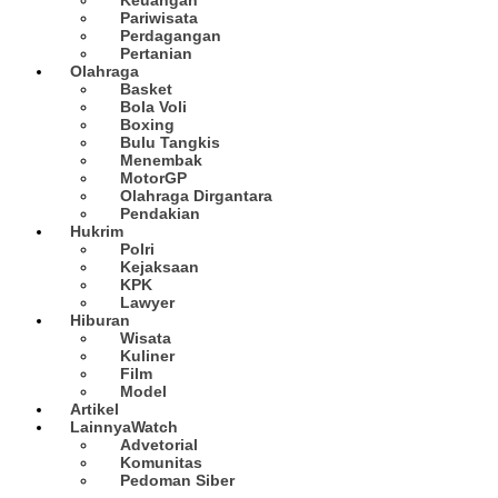
Pariwisata
Perdagangan
Pertanian
Olahraga
Basket
Bola Voli
Boxing
Bulu Tangkis
Menembak
MotorGP
Olahraga Dirgantara
Pendakian
Hukrim
Polri
Kejaksaan
KPK
Lawyer
Hiburan
Wisata
Kuliner
Film
Model
Artikel
Lainnya
Watch
Advetorial
Komunitas
Pedoman Siber