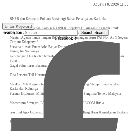
Agustus 8, 2026 11:53
Breaking News
BNPB dan Kemenko Polkam Bersinergi Bahas Penanganan Karhutla
Enter Keyword
Raker Kemenpora dan Komisi X DPR RI Sepakati Dukungan Anggaran untuk
Search for:
Kegiatan dan Program Prioritas Pemuda dan Olahraga
Search
Search
Menteri Agama Tanda Tangan Regulasi Baru, Tunjangan Guru PAI Non ASN Segera
Facebook-f
Cair, ini Tahapanya !
Pertama di Asia Enam Atlet Panjat Tebing Indonesia Taklukkan Tebing Tertinggi
Dunia, Ini Nama-nya
Kepulangan Dua Kloter Jemaah Asal Surabaya Tertunda, Kemenag Upayakan Cari
Solusi
Gagal Salur Terus Berkurang, Gus Ipul: 405 Ribu Lebih Bansos Cair
Tiga Perwira TNI Harumkan Indonesia Di Kancah Internasional
Menko PMK Kagum Terhadap Perempuan Modern yang Mampu Seimbangkan
Karier dan Keluarga
Perkuat Diplomasi Militer, Panglima TNI Terima CC Panglima Tentera Malaysia
Momentum Strategis, BNPB Terima Kunjungan EMERCOM Rusia
Gus Ipul Ajak Gubernur dan Bupati/Wali Kota se-Kalteng Hajar Kemiskinan Ekstrem
Panglima TNI Sambut Kedatangan Presiden RI Usai Lawatan ke Timur Tengah