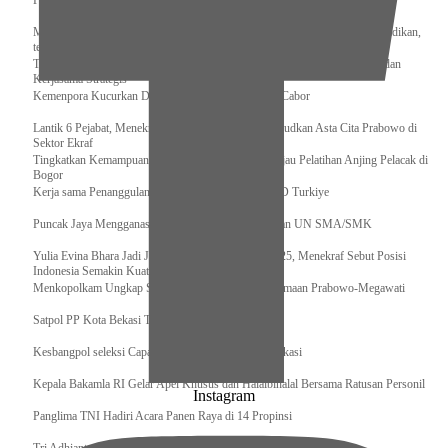
Pengurus Pusat Pordasi Pacu Dapat Pesan dari Sri Paduka
Menag RI dan Dua Menteri Yordania Jalin Sinergi Bidang Wakaf dan Pendidikan,
termasuk Beasiswa
Tiba di Tanah Air, Presiden Prabowo Subianto Bawa Komitmen Investasi dan
Kerjasama Strategis
Kemenpora Kucurkan Dana untuk Pelatnas pada 13 Cabor
Lantik 6 Pejabat, Menekraf Tegaskan Komitmen Wujudkan Asta Cita Prabowo di
Sektor Ekraf
Tingkatkan Kemampuan K9 TNI, Panglima TNI Tinjau Pelatihan Anjing Pelacak di
Bogor
Kerja sama Penanggulangan Bencana BNPB – AFAD Turkiye
Puncak Jaya Mengganas, TNI-POLRI Solid Amankan UN SMA/SMK
Yulia Evina Bhara Jadi Juri Festival Film Cannes 2025, Menekraf Sebut Posisi
Indonesia Semakin Kuat
Menkopolkam Ungkap Spirit Persatuan dan Kebersamaan Prabowo-Megawati
Satpol PP Kota Bekasi Tertibkan PPKS
Kesbangpol seleksi Capaska 736 Siswa/i se-Kota Bekasi
Kepala Bakamla RI Gelar Apel Khusus dan Halalbihalal Bersama Ratusan Personil
Instagram
Panglima TNI Hadiri Acara Panen Raya di 14 Propinsi