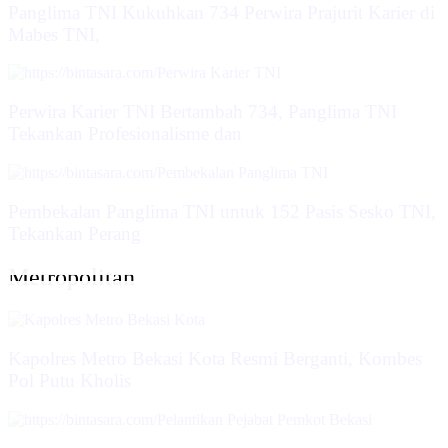
Panglima TNI Kukuhkan 734 Perwira Prajurit Karier di
Mabes TNI,
Perwira Karier TNI Bertambah 734, Panglima TNI
Tekankan Profesionalisme dan
Pembekalan Panglima TNI untuk 152 Pasis Sesko TNI,
Tekankan Perang
Metropolitan
Kapolres Metro Bekasi Kota Resmi Berganti, Kombes
Pol Putu Kholis