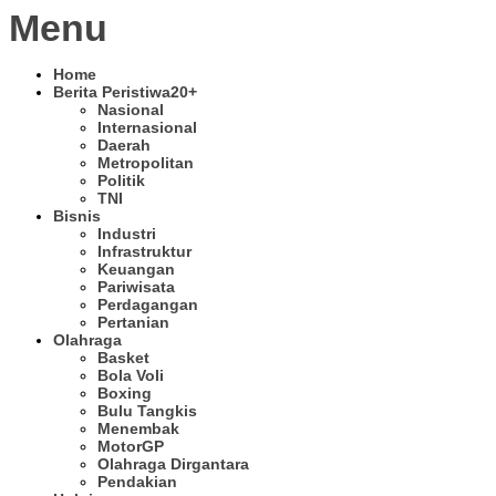
Menu
Home
Berita Peristiwa
20+
Nasional
Internasional
Daerah
Metropolitan
Politik
TNI
Bisnis
Industri
Infrastruktur
Keuangan
Pariwisata
Perdagangan
Pertanian
Olahraga
Basket
Bola Voli
Boxing
Bulu Tangkis
Menembak
MotorGP
Olahraga Dirgantara
Pendakian