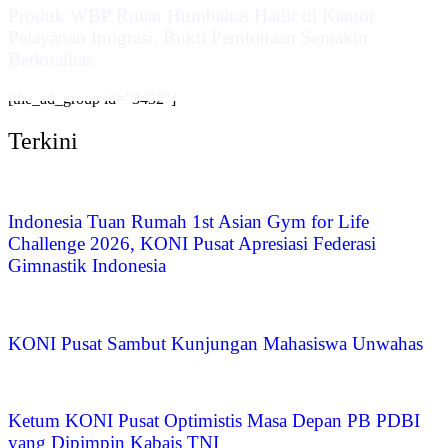
Produk WBP Rutan Humbahas Hadir di Kantor
Pelayanan Imigrasi, Bukti Pembinaan Semakin
Berkualitas
[the_ad_group id=”3432″]
Terkini
Indonesia Tuan Rumah 1st Asian Gym for Life
Challenge 2026, KONI Pusat Apresiasi Federasi
Gimnastik Indonesia
KONI Pusat Sambut Kunjungan Mahasiswa Unwahas
Ketum KONI Pusat Optimistis Masa Depan PB PDBI
yang Dipimpin Kabais TNI