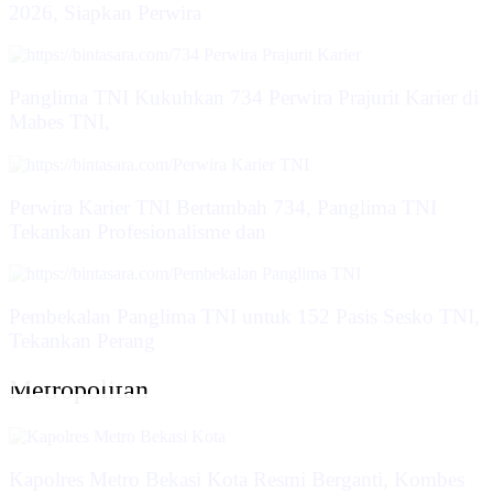
2026, Siapkan Perwira
Panglima TNI Kukuhkan 734 Perwira Prajurit Karier di
Mabes TNI,
Perwira Karier TNI Bertambah 734, Panglima TNI
Tekankan Profesionalisme dan
Pembekalan Panglima TNI untuk 152 Pasis Sesko TNI,
Tekankan Perang
Metropolitan
Kapolres Metro Bekasi Kota Resmi Berganti, Kombes