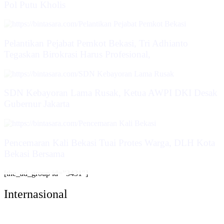
Pol Putu Kholis
Pelantikan Pejabat Pemkot Bekasi, Tri Adhianto
Tegaskan Birokrasi Harus Profesional,
SDN Kebayoran Lama Rusak, Ketua AWPI DKI Desak
Gubernur Jakarta
Pencemaran Kali Bekasi Tuai Protes Warga, DLH Kota
Bekasi Bersama
[the_ad_group id=”3431″]
Internasional