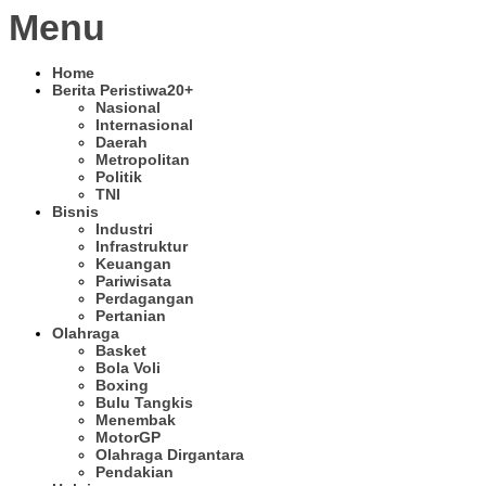
Menu
Home
Berita Peristiwa
20+
Nasional
Internasional
Daerah
Metropolitan
Politik
TNI
Bisnis
Industri
Infrastruktur
Keuangan
Pariwisata
Perdagangan
Pertanian
Olahraga
Basket
Bola Voli
Boxing
Bulu Tangkis
Menembak
MotorGP
Olahraga Dirgantara
Pendakian