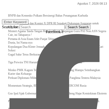
Agustus 7, 2026 08:13
Breaking News
BNPB dan Kemenko Polkam Bersinergi Bahas Penanganan Karhutla
Enter Keyword
Raker Kemenpora dan Komisi X DPR RI Sepakati Dukungan Anggaran untuk
Search for:
Kegiatan dan Program Prioritas Pemuda dan Olahraga
Search
Search
Menteri Agama Tanda Tangan Regulasi Baru, Tunjangan Guru PAI Non ASN Segera
Facebook-f
Cair, ini Tahapanya !
Pertama di Asia Enam Atlet Panjat Tebing Indonesia Taklukkan Tebing Tertinggi
Dunia, Ini Nama-nya
Kepulangan Dua Kloter Jemaah Asal Surabaya Tertunda, Kemenag Upayakan Cari
Solusi
Gagal Salur Terus Berkurang, Gus Ipul: 405 Ribu Lebih Bansos Cair
Tiga Perwira TNI Harumkan Indonesia Di Kancah Internasional
Menko PMK Kagum Terhadap Perempuan Modern yang Mampu Seimbangkan
Karier dan Keluarga
Perkuat Diplomasi Militer, Panglima TNI Terima CC Panglima Tentera Malaysia
Momentum Strategis, BNPB Terima Kunjungan EMERCOM Rusia
Gus Ipul Ajak Gubernur dan Bupati/Wali Kota se-Kalteng Hajar Kemiskinan Ekstrem
Panglima TNI Sambut Kedatangan Presiden RI Usai Lawatan ke Timur Tengah