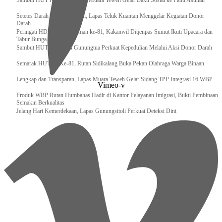
‎Sambut HUT RI ke 81, Bapas Muara Teweh Gelar Bakti Sosial ke Panti Asuhan
Setetes Darah Sejuta Harapan, Lapas Teluk Kuantan Menggelar Kegiatan Donor
Darah
Peringati HDKD Pengayoman ke-81, Kakanwil Ditjenpas Sumut Ikuti Upacara dan
Tabur Bunga di TMP
Sambut HUT RI, Lapas Gunungtua Perkuat Kepedulian Melalui Aksi Donor Darah
Semarak HUT RI Ke-81, Rutan Sidikalang Buka Pekan Olahraga Warga Binaan
Lengkap dan Transparan, Lapas Muara Teweh Gelar Sidang TPP Integrasi 16 WBP
Vimeo-v
Produk WBP Rutan Humbahas Hadir di Kantor Pelayanan Imigrasi, Bukti Pembinaan
Semakin Berkualitas
Jelang Hari Kemerdekaan, Lapas Gunungsitoli Perkuat Deteksi Dini