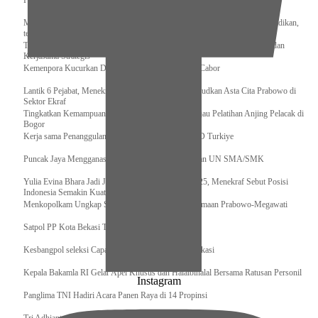
Pengurus Pusat Pordasi Pacu Dapat Pesan dari Sri Paduka
Menag RI dan Dua Menteri Yordania Jalin Sinergi Bidang Wakaf dan Pendidikan,
termasuk Beasiswa
Tiba di Tanah Air, Presiden Prabowo Subianto Bawa Komitmen Investasi dan
Kerjasama Strategis
Kemenpora Kucurkan Dana untuk Pelatnas pada 13 Cabor
Lantik 6 Pejabat, Menekraf Tegaskan Komitmen Wujudkan Asta Cita Prabowo di
Sektor Ekraf
Tingkatkan Kemampuan K9 TNI, Panglima TNI Tinjau Pelatihan Anjing Pelacak di
Bogor
Kerja sama Penanggulangan Bencana BNPB – AFAD Turkiye
Puncak Jaya Mengganas, TNI-POLRI Solid Amankan UN SMA/SMK
Yulia Evina Bhara Jadi Juri Festival Film Cannes 2025, Menekraf Sebut Posisi
Indonesia Semakin Kuat
Menkopolkam Ungkap Spirit Persatuan dan Kebersamaan Prabowo-Megawati
Satpol PP Kota Bekasi Tertibkan PPKS
Kesbangpol seleksi Capaska 736 Siswa/i se-Kota Bekasi
Kepala Bakamla RI Gelar Apel Khusus dan Halalbihalal Bersama Ratusan Personil
Instagram
Panglima TNI Hadiri Acara Panen Raya di 14 Propinsi