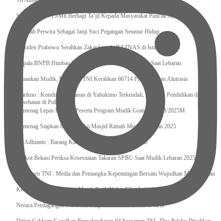
Tri Adhianto : Kota Bekasi Bisa Mempertahankan Keharmonisasian
Satgas Yonif 715/Mtl Berbagi Ta’jil Kepada Masyarakat Puncak Jaya
Sumpah Perwira Sebagai Janji Suci Pegangan Seumur Hidup
Presiden Prabowo Serahkan Zakat kepada BAZNAS di Istana Negara
Kepala BNPB Himbau Pemda Waspada Potensi Bencana Saat Lebaran
Amankan Mudik, Panglima TNI Kerahkan 66714 Personel Dan Alutsista
Pratikno : Kondisi Keamanan di Yahukimo Terkendali, Layanan Pendidikan dan
Kesehatan di Pulihkan
Kemenag Lepas Ratusan Peserta Program Mudik Gratis 1446 H/2025M
Kemenag Siapkan 6.180 Posko Masjid Ramah Mudik Lebaran 2025
Tri Adhianto : Barang Kadaluarsa Segera di Kembalikan
Walkot Bekasi Periksa Kesesuaian Takaran SPBU Saat Mudik Lebaran 2025
Kapuspen TNI : Media dan Pemangku Kepentingan Bersatu Wujudkan Mudik Aman
2025
Kemenekraf Ajak Kabinet Merah Putih Nobar Film Animasi Jumbo
Neraca Perdagangan Indonesia Surplus 58 Bulan Berturut-turut