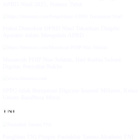
APBD Nisel 2025, Namun Tidak
Fraksi Demokrat DPRD Nisel Tekankan Disiplin
Aparatur dalam Mengelola APBD
Musancab PDIP Nias Selatan, Hari Kedua Sukses
Digelar, Penyabar Nakhe
SPPG tidak Beroperasi Diguyur Insentif Miliaran, Ketua
Umum BaraNusa Minta
TNI
Panglima TNI Pimpin Pantukhir Taruna Akademi TNI