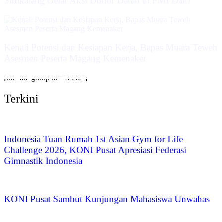
Sidikalang Gelar Aksi Donor Darah di PMI Dairi
Kenali Potensi dan Kesiapan Kerja, Bapas Muara Teweh
Asesmen Peserta Magang Kemenaker
[the_ad_group id=”3432″]
Terkini
Indonesia Tuan Rumah 1st Asian Gym for Life
Challenge 2026, KONI Pusat Apresiasi Federasi
Gimnastik Indonesia
KONI Pusat Sambut Kunjungan Mahasiswa Unwahas