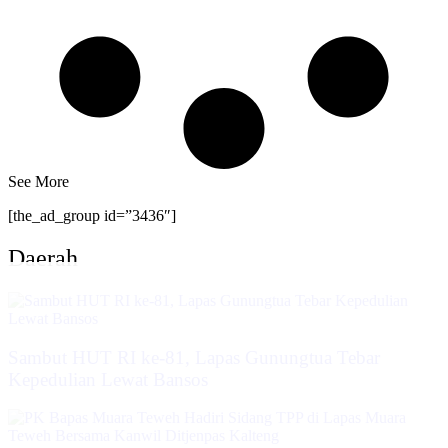
See More
[the_ad_group id=”3436″]
Daerah
Sambut HUT RI ke-81, Lapas Gunungtua Tebar
Kepedulian Lewat Bansos