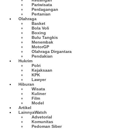
Pariwisata
Perdagangan
Pertanian
Olahraga
Basket
Bola Voli
Boxing
Bulu Tangkis
Menembak
MotorGP
Olahraga Dirgantara
Pendakian
Hukrim
Polri
Kejaksaan
KPK
Lawyer
Hiburan
Wisata
Kuliner
Film
Model
Artikel
Lainnya
Watch
Advetorial
Komunitas
Pedoman Siber