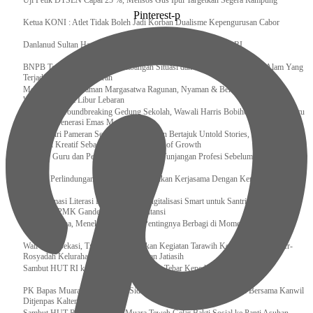
Uji Petik DTSEN Capai 25 %, Mensos Gus Ipul Targetkan Segera Rampung
Pinterest-p
Ketua KONI : Atlet Tidak Boleh Jadi Korban Dualisme Kepengurusan Cabor
Danlanud Sultan Hasanuddin Ikuti Exit Meeting Bersama BPK RI
BNPB Terus Memantau Perkembangan Situasi dan Penanganan Bencana Alam Yang
Terjadi di Beberapa Daerah
Menpar Pastikan Taman Margasatwa Ragunan, Nyaman & Bersih di Kunjungi
Wisatawan Saat Libur Lebaran
Resmikan Groundbreaking Gedung Sekolah, Wawali Harris Bobihoe : Tonggak Baru
Ciptakan Generasi Emas Masa Depan
Menghadiri Pameran Seni Meiro Collection Bertajuk Untold Stories, Irene Umar :
Ekonomi Kreatif Sebagai The New Engine of Growth
120.067 Guru dan Pengawas PAI Terima Tunjangan Profesi Sebelum Lebaran
Perkuat Perlindungan KI Kemenkum Sahkan Kerjasama Dengan Kemenbud
Transformasi Literasi Keuangan dan Digitalisasi Smart untuk Santri Produktif
Kemenko PMK Gandeng Beberapa Intansi
Peduli Sesama, Menekraf Tekankan Pentingnya Berbagi di Momen Ramadan
Wali Kota Bekasi, Tri Adhianto Lakukan Kegiatan Tarawih Keliling di Masjid Ar-
Rosyadah Kelurahan Jatirasa Kecamatan Jatiasih
Sambut HUT RI ke-81, Lapas Gunungtua Tebar Kepedulian Lewat Bansos
‎PK Bapas Muara Teweh Hadiri Sidang TPP di Lapas Muara Teweh Bersama Kanwil
Ditjenpas Kalteng