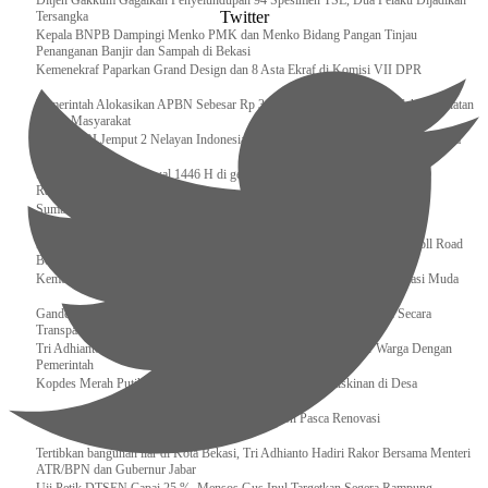
Ditjen Gakkum Gagalkan Penyelundupan 94 Spesimen TSL, Dua Pelaku Dijadikan
Twitter
Tersangka
Kepala BNPB Dampingi Menko PMK dan Menko Bidang Pangan Tinjau
Penanganan Banjir dan Sampah di Bekasi
Kemenekraf Paparkan Grand Design dan 8 Asta Ekraf di Komisi VII DPR
Pemerintah Alokasikan APBN Sebesar Rp 3,4 Triliun untuk Program Cek Kesehatan
Gratis Masyarakat
Bakamla RI Jemput 2 Nelayan Indonesia di Perbatasan Terluar Indonesia Malaysia
Sidang Isbat Awal Syawal 1446 H di gelar oleh Kementerian Agama pada 29
Ramadan
Sumber Daya Adalah Tantangan Penanganan Darurat Bencana di Daerah
Dukung Kelancaran Lalu Lintas Libur Idul Fitri 1446h / 2025m, Waskita Toll Road
Berlakukan Diskon Tarif Sebesar 20%
Kemenekraf – Kemeninves Perkuat Sinergi Demi Lapangan Kerja Generasi Muda
Gandeng KPK , Gus Ipul Memastikan Penyaluran Bansos Dilakukan Secara
Transparan dan Tepat Sasaran
Tri Adhianto Katakan : Tarling Sebagai Sarana Komunikasi Antar Warga Dengan
Pemerintah
Kopdes Merah Putih Instrumen Penting Pengentasan Kemiskinan di Desa
Presiden, Prabowo Subianto Resmikan 17 Stadion Pasca Renovasi
Tertibkan bangunan liar di Kota Bekasi, Tri Adhianto Hadiri Rakor Bersama Menteri
ATR/BPN dan Gubernur Jabar