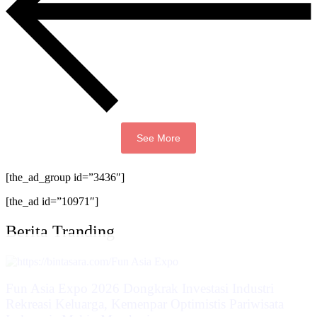
See More
[the_ad_group id=”3436″]
[the_ad id=”10971″]
Berita Tranding
Fun Asia Expo 2026 Dongkrak Investasi Industri
Rekreasi Keluarga, Kemenpar Optimistis Pariwisata