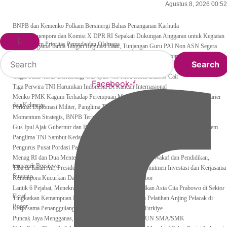
Agustus 8, 2026 00:52
Breaking News
BNPB dan Kemenko Polkam Bersinergi Bahas Penanganan Karhutla
Raker Kemenpora dan Komisi X DPR RI Sepakati Dukungan Anggaran untuk Kegiatan
Enter
dan Program Prioritas Pemuda dan Olahraga
Menteri Agama Tanda Tangan Regulasi Baru, Tunjangan Guru PAI Non ASN Segera
Keyword
Cair, ini Tahapanya !
Pertama di Asia Enam Atlet Panjat Tebing Indonesia Taklukkan Tebing Tertinggi Dunia,
Search
Ini Nama-nya
Kepulangan Dua Kloter Jemaah Asal Surabaya Tertunda, Kemenag Upayakan Cari
Search
Search
Solusi
Gagal Salur Terus Berkurang, Gus Ipul: 405 Ribu Lebih Bansos Cair
for:
Facebook-f
Tiga Perwira TNI Harumkan Indonesia Di Kancah Internasional
Menko PMK Kagum Terhadap Perempuan Modern yang Mampu Seimbangkan Karier
dan Keluarga
Perkuat Diplomasi Militer, Panglima TNI Terima CC Panglima Tentera Malaysia
Momentum Strategis, BNPB Terima Kunjungan EMERCOM Rusia
Gus Ipul Ajak Gubernur dan Bupati/Wali Kota se-Kalteng Hajar Kemiskinan Ekstrem
Panglima TNI Sambut Kedatangan Presiden RI Usai Lawatan ke Timur Tengah
Pengurus Pusat Pordasi Pacu Dapat Pesan dari Sri Paduka
Menag RI dan Dua Menteri Yordania Jalin Sinergi Bidang Wakaf dan Pendidikan,
termasuk Beasiswa
Tiba di Tanah Air, Presiden Prabowo Subianto Bawa Komitmen Investasi dan Kerjasama
Strategis
Kemenpora Kucurkan Dana untuk Pelatnas pada 13 Cabor
Lantik 6 Pejabat, Menekraf Tegaskan Komitmen Wujudkan Asta Cita Prabowo di Sektor
Ekraf
Tingkatkan Kemampuan K9 TNI, Panglima TNI Tinjau Pelatihan Anjing Pelacak di
Bogor
Kerja sama Penanggulangan Bencana BNPB – AFAD Turkiye
Puncak Jaya Mengganas, TNI-POLRI Solid Amankan UN SMA/SMK