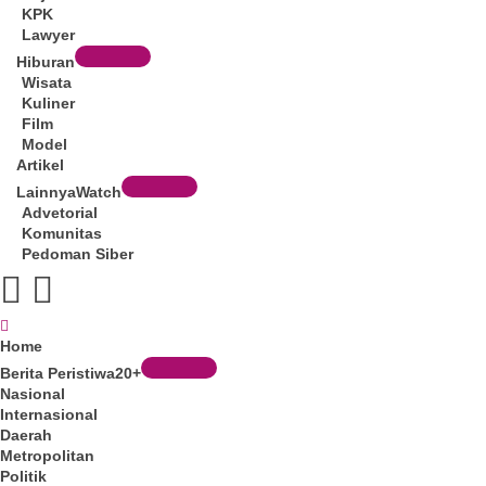
KPK
Lawyer
Hiburan
Wisata
Kuliner
Film
Model
Artikel
Lainnya
Watch
Advetorial
Komunitas
Pedoman Siber
Menu
Home
Berita Peristiwa
20+
Nasional
Internasional
Daerah
Metropolitan
Politik