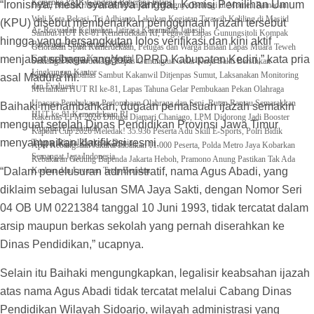
Kemenko PMK Gandeng Beberapa Intansi
“Ironisnya, meski syaratnya janggal, Komisi Pemilihan Umum
Peduli Sesama, Menekraf Tekankan Pentingnya Berbagi di Momen Ramadan
Wali Kota Bekasi, Tri Adhianto Lakukan Kegiatan Tarawih Keliling di Masjid
(KPU) disebut membenarkan penggunaan ijazah tersebut
Ar-Rosyadah Kelurahan Jatirasa Kecamatan Jatiasih
Sambut HUT Ke-81 Kemerdekaan RI, Pegawai Lapas Gunungsitoli Kompak
hingga yang bersangkutan lolos verifikasi dan kini aktif
Bersihkan Lingkungan Kantor
Gelorakan Spirit Kemerdekaan, Petugas dan Warga Binaan Lapas Muara Teweh
menjabat sebagai anggota DPRD Kabupaten Kediri,” kata pria
Gotong Royong Kurve Masjid
Semangat Kemerdekaan, Lapas Gunungtua Gelar Kerja Bakti Bersihkan
Lingkungan Kantor
Karutan Humbahas Sambut Kakanwil Ditjenpas Sumut, Laksanakan Monitoring
asal Madura ini.
dan Evaluasi
Meriahkan HUT RI ke-81, Lapas Tahuna Gelar Pembukaan Pekan Olahraga
Upacara Pembukaan Perlombaan Olahraga dan Seni, Rutan Rantau Semarakkan
Baihaki menambahkan, dugaan pemalsuan ijazah semakin
HUT ke-81 Kemerdekaan RI
Rakernas LPM 2026 Dibuka Djamari Chaniago, LPM Didorong Jadi Booster
menguat setelah Dinas Pendidikan Provinsi Jawa Timur
Program Pemerintah
Kapolri Cup 2026 Meledak! 35.936 Peserta Adu Skill E-Sports, Polri Bidik
menyampaikan klarifikasi resmi.
Talenta Digital Berkelas Dunia
Apel Kebangsaan Jakarta Libatkan 11.000 Peserta, Polda Metro Jaya Kobarkan
Semangat Jaga Indonesia
Kebakaran Gedung Bapenda Jakarta Heboh, Pramono Anung Pastikan Tak Ada
“Dalam penelusuran administratif, nama Agus Abadi, yang
Korban dan Layanan Tetap Berjalan
diklaim sebagai lulusan SMA Jaya Sakti, dengan Nomor Seri
04 OB UM 0221384 tanggal 10 Juni 1993, tidak tercatat dalam
arsip maupun berkas sekolah yang pernah diserahkan ke
Dinas Pendidikan,” ucapnya.
Selain itu Baihaki mengungkapkan, legalisir keabsahan ijazah
atas nama Agus Abadi tidak tercatat melalui Cabang Dinas
Pendidikan Wilayah Sidoarjo, wilayah administrasi yang