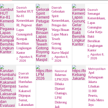
Daerah
Daerah
Daerah
Sambut HUT
Gelorakan
Semangat
Ke-81
Spirit
Kemerdekaan,
Kemerdekaan
Kemerdekaan,
Lapas
RI, Pegawai
Petugas dan
Gunungtua
Lapas
Warga Binaan
Gelar Kerja
Gunungsitoli
Lapas Muara
Bakti
Kompak
Teweh
Bersihkan
Bersihkan
Gotong
Lingkungan
Lingkungan
Royong
Kantor
Kantor
Kurve Masjid
Agustus 8,
Agustus 8,
Agustus 8,
2026
2026
2026
Metropolitan
Nasional
Apel
Daerah
Rakernas
Karutan
Kebangsaan
LPM 2026
Humbahas
Jakarta
Dibuka
Sambut
Libatkan
Djamari
Kakanwil
11.000
Chaniago,
Ditjenpas
Peserta,
LPM
Sumut,
Polda Metro
Didorong
Laksanakan
Jaya
Jadi