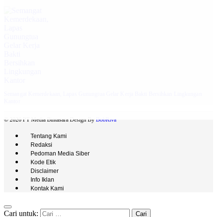
Semangat Kemerdekaan, Lapas Gunungtua Gelar Kerja Bakti Bersihkan Lingkungan
Kantor
© 2026 PT Media Bintasara Design By
BobRiva
Tentang Kami
Redaksi
Pedoman Media Siber
Kode Etik
Disclaimer
Info Iklan
Kontak Kami
Cari untuk: