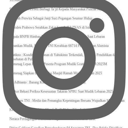
Tri Adhianto : Kota Bekasi Bisa Mempertahankan Keharmonisasian
Satgas Yonif 715/Mtl Berbagi Ta’jil Kepada Masyarakat Puncak Jaya
Sumpah Perwira Sebagai Janji Suci Pegangan Seumur Hidup
Presiden Prabowo Serahkan Zakat kepada BAZNAS di Istana Negara
Kepala BNPB Himbau Pemda Waspada Potensi Bencana Saat Lebaran
Amankan Mudik, Panglima TNI Kerahkan 66714 Personel Dan Alutsista
Pratikno : Kondisi Keamanan di Yahukimo Terkendali, Layanan Pendidikan dan
Kesehatan di Pulihkan
Kemenag Lepas Ratusan Peserta Program Mudik Gratis 1446 H/2025M
Kemenag Siapkan 6.180 Posko Masjid Ramah Mudik Lebaran 2025
Tri Adhianto : Barang Kadaluarsa Segera di Kembalikan
Walkot Bekasi Periksa Kesesuaian Takaran SPBU Saat Mudik Lebaran 2025
Kapuspen TNI : Media dan Pemangku Kepentingan Bersatu Wujudkan Mudik Aman
2025
Kemenekraf Ajak Kabinet Merah Putih Nobar Film Animasi Jumbo
Neraca Perdagangan Indonesia Surplus 58 Bulan Berturut-turut