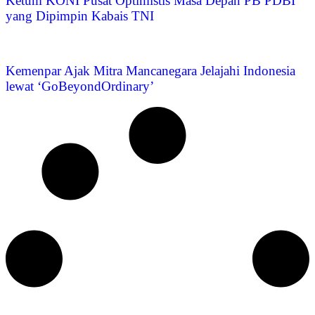
Ketum KONI Pusat Optimistis Masa Depan PB PDBI
yang Dipimpin Kabais TNI
Kemenpar Ajak Mitra Mancanegara Jelajahi Indonesia
lewat ‘GoBeyondOrdinary’