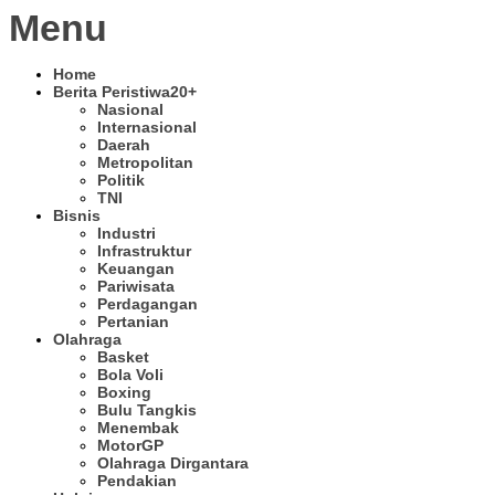
Menu
Home
Berita Peristiwa
20+
Nasional
Internasional
Daerah
Metropolitan
Politik
TNI
Bisnis
Industri
Infrastruktur
Keuangan
Pariwisata
Perdagangan
Pertanian
Olahraga
Basket
Bola Voli
Boxing
Bulu Tangkis
Menembak
MotorGP
Olahraga Dirgantara
Pendakian