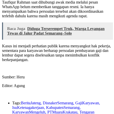
Taufiqur Rahman saat dihubungi awak media melalui pesan
WhatsApp belum memberikan tanggapan resmi. Ia hanya
menyampaikan bahwa persoalan tersebut akan dikoordinasikan
terlebih dahulu karena masih mengikuti agenda rapat.
Baca Juga
Diduga Terserempet Truk, Warga Leyangan
Tewas di Jalur Padat Semarang–Solo
Kasus ini menjadi perhatian publik karena menyangkut hak pekerja,
sementara para karyawan berharap persoalan pembayaran gaji dan
lembur dapat segera diselesaikan tanpa menimbulkan konflik
berkepanjangan.
Sumber: Heru
Editor: Agung
Tags:
BeritaJateng
,
DisnakerSemarang
,
GajiKaryawan
,
IsuKetenagakerjaan
,
KabupatenSemarang
,
KaryawanMengeluh
,
PTMuaraKrakatau
,
Tengaran