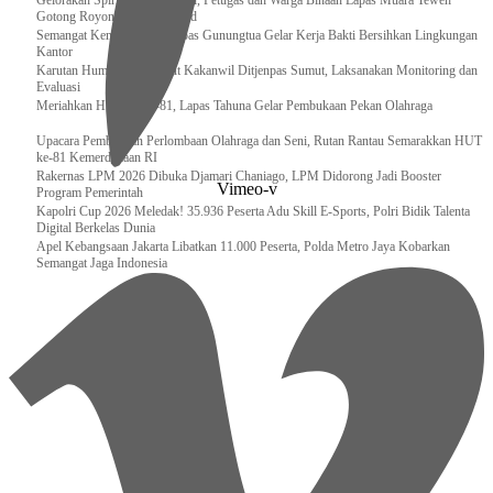
Gelorakan Spirit Kemerdekaan, Petugas dan Warga Binaan Lapas Muara Teweh
Gotong Royong Kurve Masjid
Semangat Kemerdekaan, Lapas Gunungtua Gelar Kerja Bakti Bersihkan Lingkungan
Kantor
Karutan Humbahas Sambut Kakanwil Ditjenpas Sumut, Laksanakan Monitoring dan
Evaluasi
Meriahkan HUT RI ke-81, Lapas Tahuna Gelar Pembukaan Pekan Olahraga
Upacara Pembukaan Perlombaan Olahraga dan Seni, Rutan Rantau Semarakkan HUT
ke-81 Kemerdekaan RI
Rakernas LPM 2026 Dibuka Djamari Chaniago, LPM Didorong Jadi Booster
Vimeo-v
Program Pemerintah
Kapolri Cup 2026 Meledak! 35.936 Peserta Adu Skill E-Sports, Polri Bidik Talenta
Digital Berkelas Dunia
Apel Kebangsaan Jakarta Libatkan 11.000 Peserta, Polda Metro Jaya Kobarkan
Semangat Jaga Indonesia