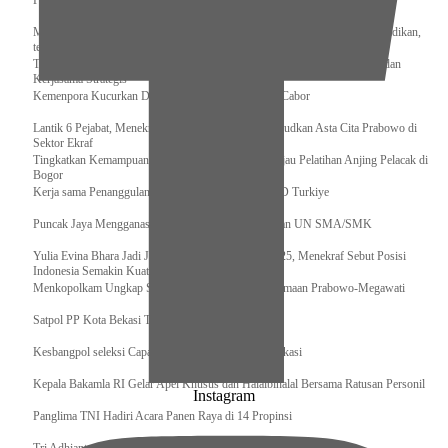
Pengurus Pusat Pordasi Pacu Dapat Pesan dari Sri Paduka
Menag RI dan Dua Menteri Yordania Jalin Sinergi Bidang Wakaf dan Pendidikan,
termasuk Beasiswa
Tiba di Tanah Air, Presiden Prabowo Subianto Bawa Komitmen Investasi dan
Kerjasama Strategis
Kemenpora Kucurkan Dana untuk Pelatnas pada 13 Cabor
Lantik 6 Pejabat, Menekraf Tegaskan Komitmen Wujudkan Asta Cita Prabowo di
Sektor Ekraf
Tingkatkan Kemampuan K9 TNI, Panglima TNI Tinjau Pelatihan Anjing Pelacak di
Bogor
Kerja sama Penanggulangan Bencana BNPB – AFAD Turkiye
Puncak Jaya Mengganas, TNI-POLRI Solid Amankan UN SMA/SMK
Yulia Evina Bhara Jadi Juri Festival Film Cannes 2025, Menekraf Sebut Posisi
Indonesia Semakin Kuat
Menkopolkam Ungkap Spirit Persatuan dan Kebersamaan Prabowo-Megawati
Satpol PP Kota Bekasi Tertibkan PPKS
Kesbangpol seleksi Capaska 736 Siswa/i se-Kota Bekasi
Kepala Bakamla RI Gelar Apel Khusus dan Halalbihalal Bersama Ratusan Personil
Instagram
Panglima TNI Hadiri Acara Panen Raya di 14 Propinsi