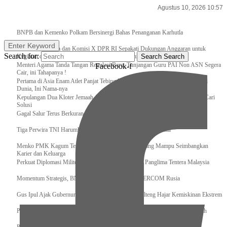
Agustus 10, 2026 10:57
Breaking News
BNPB dan Kemenko Polkam Bersinergi Bahas Penanganan Karhutla
Enter Keyword
Raker Kemenpora dan Komisi X DPR RI Sepakati Dukungan Anggaran untuk
Search for:
Kegiatan dan Program Prioritas Pemuda dan Olahraga
Search
Search
Menteri Agama Tanda Tangan Regulasi Baru, Tunjangan Guru PAI Non ASN Segera
Facebook-f
Cair, ini Tahapanya !
Pertama di Asia Enam Atlet Panjat Tebing Indonesia Taklukkan Tebing Tertinggi
Dunia, Ini Nama-nya
Kepulangan Dua Kloter Jemaah Asal Surabaya Tertunda, Kemenag Upayakan Cari
Solusi
Gagal Salur Terus Berkurang, Gus Ipul: 405 Ribu Lebih Bansos Cair
Tiga Perwira TNI Harumkan Indonesia Di Kancah Internasional
Menko PMK Kagum Terhadap Perempuan Modern yang Mampu Seimbangkan
Karier dan Keluarga
Perkuat Diplomasi Militer, Panglima TNI Terima CC Panglima Tentera Malaysia
Momentum Strategis, BNPB Terima Kunjungan EMERCOM Rusia
Gus Ipul Ajak Gubernur dan Bupati/Wali Kota se-Kalteng Hajar Kemiskinan Ekstrem
Panglima TNI Sambut Kedatangan Presiden RI Usai Lawatan ke Timur Tengah