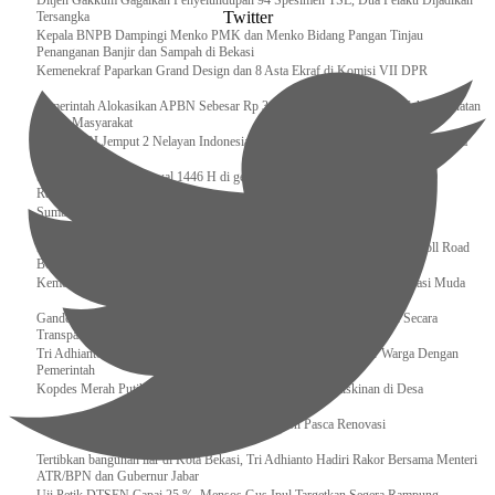
Ditjen Gakkum Gagalkan Penyelundupan 94 Spesimen TSL, Dua Pelaku Dijadikan
Twitter
Tersangka
Kepala BNPB Dampingi Menko PMK dan Menko Bidang Pangan Tinjau
Penanganan Banjir dan Sampah di Bekasi
Kemenekraf Paparkan Grand Design dan 8 Asta Ekraf di Komisi VII DPR
Pemerintah Alokasikan APBN Sebesar Rp 3,4 Triliun untuk Program Cek Kesehatan
Gratis Masyarakat
Bakamla RI Jemput 2 Nelayan Indonesia di Perbatasan Terluar Indonesia Malaysia
Sidang Isbat Awal Syawal 1446 H di gelar oleh Kementerian Agama pada 29
Ramadan
Sumber Daya Adalah Tantangan Penanganan Darurat Bencana di Daerah
Dukung Kelancaran Lalu Lintas Libur Idul Fitri 1446h / 2025m, Waskita Toll Road
Berlakukan Diskon Tarif Sebesar 20%
Kemenekraf – Kemeninves Perkuat Sinergi Demi Lapangan Kerja Generasi Muda
Gandeng KPK , Gus Ipul Memastikan Penyaluran Bansos Dilakukan Secara
Transparan dan Tepat Sasaran
Tri Adhianto Katakan : Tarling Sebagai Sarana Komunikasi Antar Warga Dengan
Pemerintah
Kopdes Merah Putih Instrumen Penting Pengentasan Kemiskinan di Desa
Presiden, Prabowo Subianto Resmikan 17 Stadion Pasca Renovasi
Tertibkan bangunan liar di Kota Bekasi, Tri Adhianto Hadiri Rakor Bersama Menteri
ATR/BPN dan Gubernur Jabar