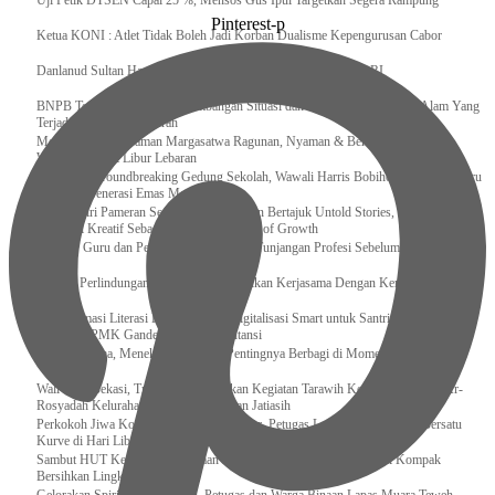
Uji Petik DTSEN Capai 25 %, Mensos Gus Ipul Targetkan Segera Rampung
Pinterest-p
Ketua KONI : Atlet Tidak Boleh Jadi Korban Dualisme Kepengurusan Cabor
Danlanud Sultan Hasanuddin Ikuti Exit Meeting Bersama BPK RI
BNPB Terus Memantau Perkembangan Situasi dan Penanganan Bencana Alam Yang
Terjadi di Beberapa Daerah
Menpar Pastikan Taman Margasatwa Ragunan, Nyaman & Bersih di Kunjungi
Wisatawan Saat Libur Lebaran
Resmikan Groundbreaking Gedung Sekolah, Wawali Harris Bobihoe : Tonggak Baru
Ciptakan Generasi Emas Masa Depan
Menghadiri Pameran Seni Meiro Collection Bertajuk Untold Stories, Irene Umar :
Ekonomi Kreatif Sebagai The New Engine of Growth
120.067 Guru dan Pengawas PAI Terima Tunjangan Profesi Sebelum Lebaran
Perkuat Perlindungan KI Kemenkum Sahkan Kerjasama Dengan Kemenbud
Transformasi Literasi Keuangan dan Digitalisasi Smart untuk Santri Produktif
Kemenko PMK Gandeng Beberapa Intansi
Peduli Sesama, Menekraf Tekankan Pentingnya Berbagi di Momen Ramadan
Wali Kota Bekasi, Tri Adhianto Lakukan Kegiatan Tarawih Keliling di Masjid Ar-
Rosyadah Kelurahan Jatirasa Kecamatan Jatiasih
Perkokoh Jiwa Korsa dan Keasrian Kantor, Petugas Lapas Muara Teweh Bersatu
Kurve di Hari Libur
Sambut HUT Ke-81 Kemerdekaan RI, Pegawai Lapas Gunungsitoli Kompak
Bersihkan Lingkungan Kantor