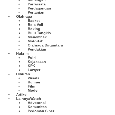
Pariwisata
Perdagangan
Pertanian
Olahraga
Basket
Bola Voli
Boxing
Bulu Tangkis
Menembak
MotorGP
Olahraga Dirgantara
Pendakian
Hukrim
Polri
Kejaksaan
KPK
Lawyer
Hiburan
Wisata
Kuliner
Film
Model
Artikel
Lainnya
Watch
Advetorial
Komunitas
Pedoman Siber