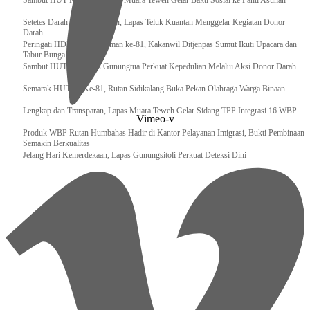
‎Sambut HUT RI ke 81, Bapas Muara Teweh Gelar Bakti Sosial ke Panti Asuhan
Setetes Darah Sejuta Harapan, Lapas Teluk Kuantan Menggelar Kegiatan Donor
Darah
Peringati HDKD Pengayoman ke-81, Kakanwil Ditjenpas Sumut Ikuti Upacara dan
Tabur Bunga di TMP
Sambut HUT RI, Lapas Gunungtua Perkuat Kepedulian Melalui Aksi Donor Darah
Semarak HUT RI Ke-81, Rutan Sidikalang Buka Pekan Olahraga Warga Binaan
Lengkap dan Transparan, Lapas Muara Teweh Gelar Sidang TPP Integrasi 16 WBP
Vimeo-v
Produk WBP Rutan Humbahas Hadir di Kantor Pelayanan Imigrasi, Bukti Pembinaan
Semakin Berkualitas
Jelang Hari Kemerdekaan, Lapas Gunungsitoli Perkuat Deteksi Dini