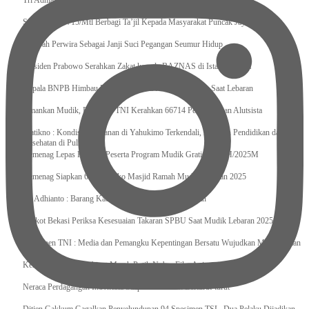
Tri Adhianto : Kota Bekasi Bisa Mempertahankan Keharmonisasian
Satgas Yonif 715/Mtl Berbagi Ta’jil Kepada Masyarakat Puncak Jaya
Sumpah Perwira Sebagai Janji Suci Pegangan Seumur Hidup
Presiden Prabowo Serahkan Zakat kepada BAZNAS di Istana Negara
Kepala BNPB Himbau Pemda Waspada Potensi Bencana Saat Lebaran
Amankan Mudik, Panglima TNI Kerahkan 66714 Personel Dan Alutsista
Pratikno : Kondisi Keamanan di Yahukimo Terkendali, Layanan Pendidikan dan
Kesehatan di Pulihkan
Kemenag Lepas Ratusan Peserta Program Mudik Gratis 1446 H/2025M
Kemenag Siapkan 6.180 Posko Masjid Ramah Mudik Lebaran 2025
Tri Adhianto : Barang Kadaluarsa Segera di Kembalikan
Walkot Bekasi Periksa Kesesuaian Takaran SPBU Saat Mudik Lebaran 2025
Kapuspen TNI : Media dan Pemangku Kepentingan Bersatu Wujudkan Mudik Aman
2025
Kemenekraf Ajak Kabinet Merah Putih Nobar Film Animasi Jumbo
Neraca Perdagangan Indonesia Surplus 58 Bulan Berturut-turut