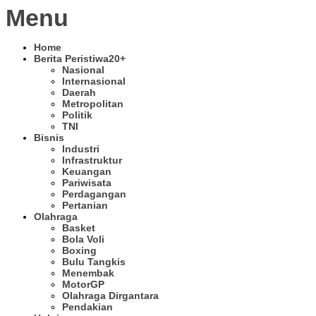
Menu
Home
Berita Peristiwa
20+
Nasional
Internasional
Daerah
Metropolitan
Politik
TNI
Bisnis
Industri
Infrastruktur
Keuangan
Pariwisata
Perdagangan
Pertanian
Olahraga
Basket
Bola Voli
Boxing
Bulu Tangkis
Menembak
MotorGP
Olahraga Dirgantara
Pendakian