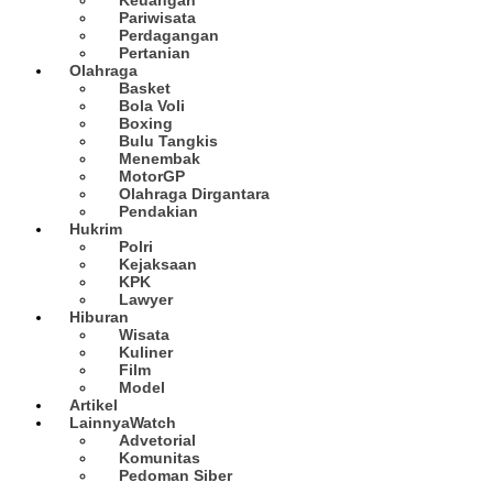
Pariwisata
Perdagangan
Pertanian
Olahraga
Basket
Bola Voli
Boxing
Bulu Tangkis
Menembak
MotorGP
Olahraga Dirgantara
Pendakian
Hukrim
Polri
Kejaksaan
KPK
Lawyer
Hiburan
Wisata
Kuliner
Film
Model
Artikel
Lainnya
Watch
Advetorial
Komunitas
Pedoman Siber