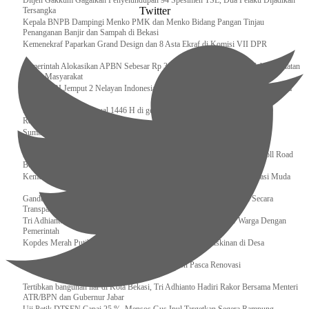
Ditjen Gakkum Gagalkan Penyelundupan 94 Spesimen TSL, Dua Pelaku Dijadikan
Twitter
Tersangka
Kepala BNPB Dampingi Menko PMK dan Menko Bidang Pangan Tinjau
Penanganan Banjir dan Sampah di Bekasi
Kemenekraf Paparkan Grand Design dan 8 Asta Ekraf di Komisi VII DPR
Pemerintah Alokasikan APBN Sebesar Rp 3,4 Triliun untuk Program Cek Kesehatan
Gratis Masyarakat
Bakamla RI Jemput 2 Nelayan Indonesia di Perbatasan Terluar Indonesia Malaysia
Sidang Isbat Awal Syawal 1446 H di gelar oleh Kementerian Agama pada 29
Ramadan
Sumber Daya Adalah Tantangan Penanganan Darurat Bencana di Daerah
Dukung Kelancaran Lalu Lintas Libur Idul Fitri 1446h / 2025m, Waskita Toll Road
Berlakukan Diskon Tarif Sebesar 20%
Kemenekraf – Kemeninves Perkuat Sinergi Demi Lapangan Kerja Generasi Muda
Gandeng KPK , Gus Ipul Memastikan Penyaluran Bansos Dilakukan Secara
Transparan dan Tepat Sasaran
Tri Adhianto Katakan : Tarling Sebagai Sarana Komunikasi Antar Warga Dengan
Pemerintah
Kopdes Merah Putih Instrumen Penting Pengentasan Kemiskinan di Desa
Presiden, Prabowo Subianto Resmikan 17 Stadion Pasca Renovasi
Tertibkan bangunan liar di Kota Bekasi, Tri Adhianto Hadiri Rakor Bersama Menteri
ATR/BPN dan Gubernur Jabar