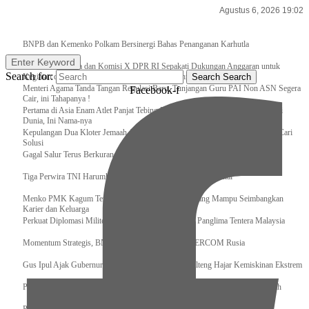
Agustus 6, 2026 19:02
Breaking News
BNPB dan Kemenko Polkam Bersinergi Bahas Penanganan Karhutla
Enter Keyword
Raker Kemenpora dan Komisi X DPR RI Sepakati Dukungan Anggaran untuk
Search for:
Kegiatan dan Program Prioritas Pemuda dan Olahraga
Search
Search
Menteri Agama Tanda Tangan Regulasi Baru, Tunjangan Guru PAI Non ASN Segera
Facebook-f
Cair, ini Tahapanya !
Pertama di Asia Enam Atlet Panjat Tebing Indonesia Taklukkan Tebing Tertinggi
Dunia, Ini Nama-nya
Kepulangan Dua Kloter Jemaah Asal Surabaya Tertunda, Kemenag Upayakan Cari
Solusi
Gagal Salur Terus Berkurang, Gus Ipul: 405 Ribu Lebih Bansos Cair
Tiga Perwira TNI Harumkan Indonesia Di Kancah Internasional
Menko PMK Kagum Terhadap Perempuan Modern yang Mampu Seimbangkan
Karier dan Keluarga
Perkuat Diplomasi Militer, Panglima TNI Terima CC Panglima Tentera Malaysia
Momentum Strategis, BNPB Terima Kunjungan EMERCOM Rusia
Gus Ipul Ajak Gubernur dan Bupati/Wali Kota se-Kalteng Hajar Kemiskinan Ekstrem
Panglima TNI Sambut Kedatangan Presiden RI Usai Lawatan ke Timur Tengah