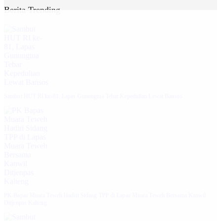
Berita Trending
Sambut HUT RI ke-81, Lapas Gunungtua Tebar Kepedulian Lewat Bansos
‎PK Bapas Muara Teweh Hadiri Sidang TPP di Lapas Muara Teweh Bersama Kanwil
Ditjenpas Kalteng