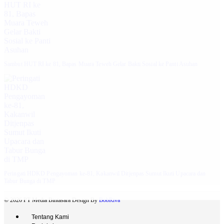
‎Sambut HUT RI ke 81, Bapas Muara Teweh Gelar Bakti Sosial ke Panti Asuhan
Peringati HDKD Pengayoman ke-81, Kakanwil Ditjenpas Sumut Ikuti Upacara dan
Tabur Bunga di TMP
© 2026 PT Media Bintasara Design By
BobRiva
Tentang Kami