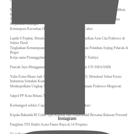
Pengurus Pusat Pordasi Pacu Dapat Pesan dari Sri Paduka
Menag RI dan Dua Menteri Yordania Jalin Sinergi Bidang Wakaf dan Pendidikan,
termasuk Beasiswa
Tiba di Tanah Air, Presiden Prabowo Subianto Bawa Komitmen Investasi dan
Kerjasama Strategis
Kemenpora Kucurkan Dana untuk Pelatnas pada 13 Cabor
Lantik 6 Pejabat, Menekraf Tegaskan Komitmen Wujudkan Asta Cita Prabowo di
Sektor Ekraf
Tingkatkan Kemampuan K9 TNI, Panglima TNI Tinjau Pelatihan Anjing Pelacak di
Bogor
Kerja sama Penanggulangan Bencana BNPB – AFAD Turkiye
Puncak Jaya Mengganas, TNI-POLRI Solid Amankan UN SMA/SMK
Yulia Evina Bhara Jadi Juri Festival Film Cannes 2025, Menekraf Sebut Posisi
Indonesia Semakin Kuat
Menkopolkam Ungkap Spirit Persatuan dan Kebersamaan Prabowo-Megawati
Satpol PP Kota Bekasi Tertibkan PPKS
Kesbangpol seleksi Capaska 736 Siswa/i se-Kota Bekasi
Kepala Bakamla RI Gelar Apel Khusus dan Halalbihalal Bersama Ratusan Personil
Instagram
Panglima TNI Hadiri Acara Panen Raya di 14 Propinsi