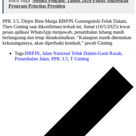
Baca Juga
Menko Polkam: Tahun 2026 Fokus Sukseskan
Program Prioritas Presiden
PPK 3.5, Dirjen Bina Marga BBPJN Gunungsitoli-Teluk Dalam,
Theo Ginting saat dikonfirmasi terkait ini, Jumat (16/5/2025) lewat
pesan aplikasi WhatsApp menjawab, penambalan lubang masih
berlangsung dan tetap dimaksimalkan. “Kalaupun masih ditemukan
kekurangannya, akan diperbaiki kembali,” jawab Ginting.
Tags:
BBPJN
,
Jalan Nasional Teluk Dalam-Gusit Rusak
,
Penambalan Jalan
,
PPK 3.5
,
T Ginting