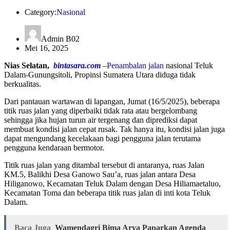
Category:
Nasional
Admin B02
Mei 16, 2025
Nias Selatan,
bintasara.com
–
Penambalan jalan
nasional Teluk
Dalam-Gunungsitoli, Propinsi Sumatera Utara diduga tidak
berkualitas.
Dari pantauan wartawan di lapangan, Jumat (16/5/2025), beberapa
titik ruas jalan yang diperbaiki tidak rata atau bergelombang
sehingga jika hujan turun air tergenang dan diprediksi dapat
membuat kondisi jalan cepat rusak. Tak hanya itu, kondisi jalan juga
dapat mengundang kecelakaan bagi pengguna jalan terutama
pengguna kendaraan bermotor.
Titik ruas jalan yang ditambal tersebut di antaranya, ruas Jalan
KM.5, Balikhi Desa Ganowo Sau’a, ruas jalan antara Desa
Hiliganowo, Kecamatan Teluk Dalam dengan Desa Hiliamaetaluo,
Kecamatan Toma dan beberapa titik ruas jalan di inti kota Teluk
Dalam.
Baca Juga
Wamendagri Bima Arya Paparkan Agenda