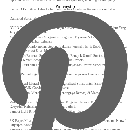
Uji Petik DTSEN Capai 25 %, Mensos Gus Ipul Targetkan Segera Rampung
Pinterest-p
Ketua KONI : Atlet Tidak Boleh Jadi Korban Dualisme Kepengurusan Cabor
Danlanud Sultan Hasanuddin Ikuti Exit Meeting Bersama BPK RI
BNPB Terus Memantau Perkembangan Situasi dan Penanganan Bencana Alam Yang
Terjadi di Beberapa Daerah
Menpar Pastikan Taman Margasatwa Ragunan, Nyaman & Bersih di Kunjungi
Wisatawan Saat Libur Lebaran
Resmikan Groundbreaking Gedung Sekolah, Wawali Harris Bobihoe : Tonggak Baru
Ciptakan Generasi Emas Masa Depan
Menghadiri Pameran Seni Meiro Collection Bertajuk Untold Stories, Irene Umar :
Ekonomi Kreatif Sebagai The New Engine of Growth
120.067 Guru dan Pengawas PAI Terima Tunjangan Profesi Sebelum Lebaran
Perkuat Perlindungan KI Kemenkum Sahkan Kerjasama Dengan Kemenbud
Transformasi Literasi Keuangan dan Digitalisasi Smart untuk Santri Produktif
Kemenko PMK Gandeng Beberapa Intansi
Peduli Sesama, Menekraf Tekankan Pentingnya Berbagi di Momen Ramadan
Wali Kota Bekasi, Tri Adhianto Lakukan Kegiatan Tarawih Keliling di Masjid Ar-
Rosyadah Kelurahan Jatirasa Kecamatan Jatiasih
Sambut HUT RI ke-81, Lapas Gunungtua Tebar Kepedulian Lewat Bansos
‎PK Bapas Muara Teweh Hadiri Sidang TPP di Lapas Muara Teweh Bersama Kanwil
Ditjenpas Kalteng