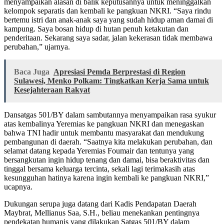
menyampaikan alasan di balik keputusannya untuk meninggalkan
kelompok separatis dan kembali ke pangkuan NKRI. “Saya rindu
bertemu istri dan anak-anak saya yang sudah hidup aman damai di
kampung. Saya bosan hidup di hutan penuh ketakutan dan
penderitaan. Sekarang saya sadar, jalan kekerasan tidak membawa
perubahan,” ujarnya.
Baca Juga
Apresiasi Pemda Berprestasi di Region
Sulawesi, Menko Polkam: Tingkatkan Kerja Sama untuk
Kesejahteraan Rakyat
Dansatgas 501/BY dalam sambutannya menyampaikan rasa syukur
atas kembalinya Yeremias ke pangkuan NKRI dan menegaskan
bahwa TNI hadir untuk membantu masyarakat dan mendukung
pembangunan di daerah. “Saatnya kita melakukan perubahan, dan
selamat datang kepada Yeremias Foumair dan tentunya yang
bersangkutan ingin hidup tenang dan damai, bisa beraktivitas dan
tinggal bersama keluarga tercinta, sekali lagi terimakasih atas
kesungguhan hatinya karena ingin kembali ke pangkuan NKRI,”
ucapnya.
Dukungan serupa juga datang dari Kadis Pendapatan Daerah
Maybrat, Mellianus Saa, S.H., beliau menekankan pentingnya
pendekatan humanis yang dilakukan Satgas 501/BY dalam