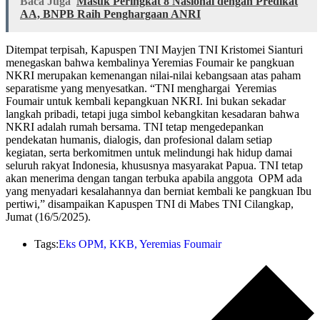
Baca Juga
Masuk Peringkat 8 Nasional dengan Predikat
AA, BNPB Raih Penghargaan ANRI
Ditempat terpisah, Kapuspen TNI Mayjen TNI Kristomei Sianturi
menegaskan bahwa kembalinya Yeremias Foumair ke pangkuan
NKRI merupakan kemenangan nilai-nilai kebangsaan atas paham
separatisme yang menyesatkan. “TNI menghargai Yeremias
Foumair untuk kembali kepangkuan NKRI. Ini bukan sekadar
langkah pribadi, tetapi juga simbol kebangkitan kesadaran bahwa
NKRI adalah rumah bersama. TNI tetap mengedepankan
pendekatan humanis, dialogis, dan profesional dalam setiap
kegiatan, serta berkomitmen untuk melindungi hak hidup damai
seluruh rakyat Indonesia, khususnya masyarakat Papua. TNI tetap
akan menerima dengan tangan terbuka apabila anggota OPM ada
yang menyadari kesalahannya dan berniat kembali ke pangkuan Ibu
pertiwi,” disampaikan Kapuspen TNI di Mabes TNI Cilangkap,
Jumat (16/5/2025).
Tags:
Eks OPM
,
KKB
,
Yeremias Foumair