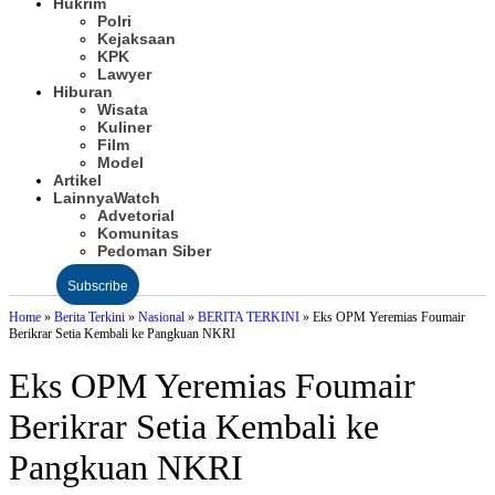
Hukrim
Polri
Kejaksaan
KPK
Lawyer
Hiburan
Wisata
Kuliner
Film
Model
Artikel
Lainnya
Watch
Advetorial
Komunitas
Pedoman Siber
Subscribe
Home
»
Berita Terkini
»
Nasional
»
BERITA TERKINI
»
Eks OPM Yeremias Foumair
Berikrar Setia Kembali ke Pangkuan NKRI
Eks OPM Yeremias Foumair
Berikrar Setia Kembali ke
Pangkuan NKRI