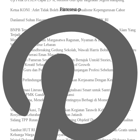
Uji Petik DTSEN Capai 25 %, Mensos Gus Ipul Targetkan Segera Rampung
Pinterest-p
Ketua KONI : Atlet Tidak Boleh Jadi Korban Dualisme Kepengurusan Cabor
Danlanud Sultan Hasanuddin Ikuti Exit Meeting Bersama BPK RI
BNPB Terus Memantau Perkembangan Situasi dan Penanganan Bencana Alam Yang
Terjadi di Beberapa Daerah
Menpar Pastikan Taman Margasatwa Ragunan, Nyaman & Bersih di Kunjungi
Wisatawan Saat Libur Lebaran
Resmikan Groundbreaking Gedung Sekolah, Wawali Harris Bobihoe : Tonggak Baru
Ciptakan Generasi Emas Masa Depan
Menghadiri Pameran Seni Meiro Collection Bertajuk Untold Stories, Irene Umar :
Ekonomi Kreatif Sebagai The New Engine of Growth
120.067 Guru dan Pengawas PAI Terima Tunjangan Profesi Sebelum Lebaran
Perkuat Perlindungan KI Kemenkum Sahkan Kerjasama Dengan Kemenbud
Transformasi Literasi Keuangan dan Digitalisasi Smart untuk Santri Produktif
Kemenko PMK Gandeng Beberapa Intansi
Peduli Sesama, Menekraf Tekankan Pentingnya Berbagi di Momen Ramadan
Wali Kota Bekasi, Tri Adhianto Lakukan Kegiatan Tarawih Keliling di Masjid Ar-
Rosyadah Kelurahan Jatirasa Kecamatan Jatiasih
Sidang TPP Rutan Rantau Pastikan Tamping Objektif Demi Pembinaan Berkualitas
Sambut HUT RI Ke-81, Rutan Sidikalang Gelar Pemeriksaan Kesehatan Gratis untuk
Keluarga Warga Binaan dan Masyarakat