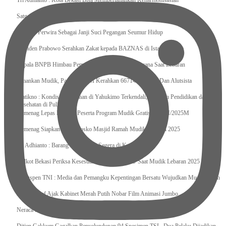
Tri Adhianto : Kota Bekasi Bisa Mempertahankan Keharmonisasian
Satgas Yonif 715/Mtl Berbagi Ta’jil Kepada Masyarakat Puncak Jaya
Sumpah Perwira Sebagai Janji Suci Pegangan Seumur Hidup
Presiden Prabowo Serahkan Zakat kepada BAZNAS di Istana Negara
Kepala BNPB Himbau Pemda Waspada Potensi Bencana Saat Lebaran
Amankan Mudik, Panglima TNI Kerahkan 66714 Personel Dan Alutsista
Pratikno : Kondisi Keamanan di Yahukimo Terkendali, Layanan Pendidikan dan
Kesehatan di Pulihkan
Kemenag Lepas Ratusan Peserta Program Mudik Gratis 1446 H/2025M
Kemenag Siapkan 6.180 Posko Masjid Ramah Mudik Lebaran 2025
Tri Adhianto : Barang Kadaluarsa Segera di Kembalikan
Walkot Bekasi Periksa Kesesuaian Takaran SPBU Saat Mudik Lebaran 2025
Kapuspen TNI : Media dan Pemangku Kepentingan Bersatu Wujudkan Mudik Aman
2025
Kemenekraf Ajak Kabinet Merah Putih Nobar Film Animasi Jumbo
Neraca Perdagangan Indonesia Surplus 58 Bulan Berturut-turut