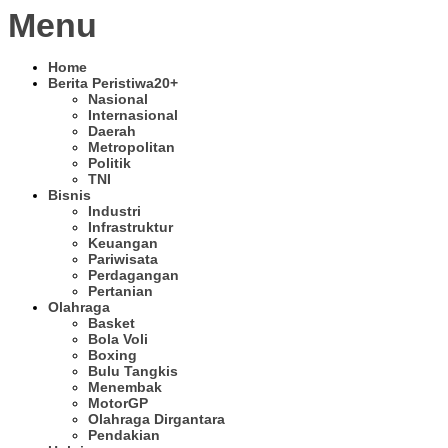
Menu
Home
Berita Peristiwa
20+
Nasional
Internasional
Daerah
Metropolitan
Politik
TNI
Bisnis
Industri
Infrastruktur
Keuangan
Pariwisata
Perdagangan
Pertanian
Olahraga
Basket
Bola Voli
Boxing
Bulu Tangkis
Menembak
MotorGP
Olahraga Dirgantara
Pendakian