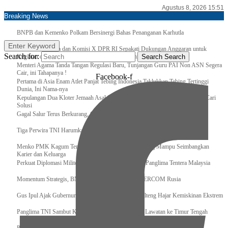
Agustus 8, 2026 15:51
Breaking News
BNPB dan Kemenko Polkam Bersinergi Bahas Penanganan Karhutla
Enter Keyword
Raker Kemenpora dan Komisi X DPR RI Sepakati Dukungan Anggaran untuk
Search for:
Kegiatan dan Program Prioritas Pemuda dan Olahraga
Search
Search
Menteri Agama Tanda Tangan Regulasi Baru, Tunjangan Guru PAI Non ASN Segera
Cair, ini Tahapanya !
Facebook-f
Pertama di Asia Enam Atlet Panjat Tebing Indonesia Taklukkan Tebing Tertinggi
Dunia, Ini Nama-nya
Kepulangan Dua Kloter Jemaah Asal Surabaya Tertunda, Kemenag Upayakan Cari
Solusi
Gagal Salur Terus Berkurang, Gus Ipul: 405 Ribu Lebih Bansos Cair
Tiga Perwira TNI Harumkan Indonesia Di Kancah Internasional
Menko PMK Kagum Terhadap Perempuan Modern yang Mampu Seimbangkan
Karier dan Keluarga
Perkuat Diplomasi Militer, Panglima TNI Terima CC Panglima Tentera Malaysia
Momentum Strategis, BNPB Terima Kunjungan EMERCOM Rusia
Gus Ipul Ajak Gubernur dan Bupati/Wali Kota se-Kalteng Hajar Kemiskinan Ekstrem
Panglima TNI Sambut Kedatangan Presiden RI Usai Lawatan ke Timur Tengah