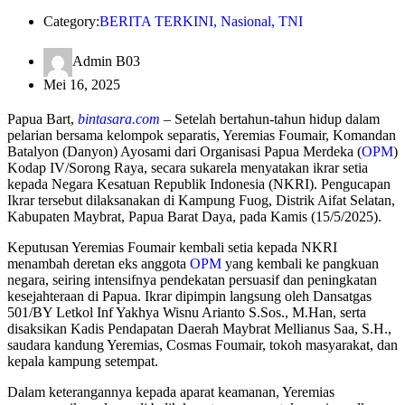
Category:
BERITA TERKINI
,
Nasional
,
TNI
Admin B03
Mei 16, 2025
Papua Bart,
bintasara.com
– Setelah bertahun-tahun hidup dalam
pelarian bersama kelompok separatis, Yeremias Foumair, Komandan
Batalyon (Danyon) Ayosami dari Organisasi Papua Merdeka (
OPM
)
Kodap IV/Sorong Raya, secara sukarela menyatakan ikrar setia
kepada Negara Kesatuan Republik Indonesia (NKRI). Pengucapan
Ikrar tersebut dilaksanakan di Kampung Fuog, Distrik Aifat Selatan,
Kabupaten Maybrat, Papua Barat Daya, pada Kamis (15/5/2025).
Keputusan Yeremias Foumair kembali setia kepada NKRI
menambah deretan eks anggota
OPM
yang kembali ke pangkuan
negara, seiring intensifnya pendekatan persuasif dan peningkatan
kesejahteraan di Papua. Ikrar dipimpin langsung oleh Dansatgas
501/BY Letkol Inf Yakhya Wisnu Arianto S.Sos., M.Han, serta
disaksikan Kadis Pendapatan Daerah Maybrat Mellianus Saa, S.H.,
saudara kandung Yeremias, Cosmas Foumair, tokoh masyarakat, dan
kepala kampung setempat.
Dalam keterangannya kepada aparat keamanan, Yeremias