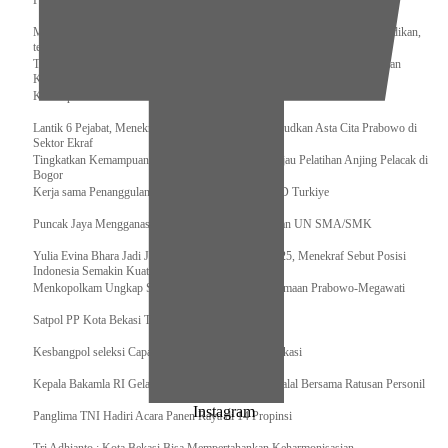
Pengurus Pusat Pordasi Pacu Dapat Pesan dari Sri Paduka
Menag RI dan Dua Menteri Yordania Jalin Sinergi Bidang Wakaf dan Pendidikan,
termasuk Beasiswa
Tiba di Tanah Air, Presiden Prabowo Subianto Bawa Komitmen Investasi dan
Kerjasama Strategis
Kemenpora Kucurkan Dana untuk Pelatnas pada 13 Cabor
Lantik 6 Pejabat, Menekraf Tegaskan Komitmen Wujudkan Asta Cita Prabowo di
Sektor Ekraf
Tingkatkan Kemampuan K9 TNI, Panglima TNI Tinjau Pelatihan Anjing Pelacak di
Bogor
Kerja sama Penanggulangan Bencana BNPB – AFAD Turkiye
Puncak Jaya Mengganas, TNI-POLRI Solid Amankan UN SMA/SMK
Yulia Evina Bhara Jadi Juri Festival Film Cannes 2025, Menekraf Sebut Posisi
Indonesia Semakin Kuat
Menkopolkam Ungkap Spirit Persatuan dan Kebersamaan Prabowo-Megawati
Satpol PP Kota Bekasi Tertibkan PPKS
Kesbangpol seleksi Capaska 736 Siswa/i se-Kota Bekasi
Kepala Bakamla RI Gelar Apel Khusus dan Halalbihalal Bersama Ratusan Personil
Instagram
Panglima TNI Hadiri Acara Panen Raya di 14 Propinsi