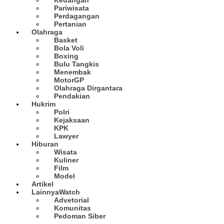
Pariwisata
Perdagangan
Pertanian
Olahraga
Basket
Bola Voli
Boxing
Bulu Tangkis
Menembak
MotorGP
Olahraga Dirgantara
Pendakian
Hukrim
Polri
Kejaksaan
KPK
Lawyer
Hiburan
Wisata
Kuliner
Film
Model
Artikel
Lainnya
Watch
Advetorial
Komunitas
Pedoman Siber