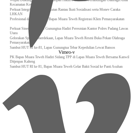
Wujud Dukungan, Lapas Kotanopan Hadiri Peresmian Pertandingan Olahraga Antar
Kecamatan Kotanopan
Perkuat Integritas Pegawai, Rutan Rantau Ikuti Sosialisasi serta Monev Caraka
LHKAN
‎Profesional dan Akuntabel, Bapas Muara Teweh Registrasi Klien Pemasyarakatan
Perkuat Sinergi, Kalapas Gunungtua Hadiri Peresmian Kantor Polres Padang Lawas
Utara
Gelorakan Spirit Kemerdekaan, Lapas Muara Teweh Resmi Buka Pekan Olahraga
Pemasyarakatan
Sambut HUT RI ke-81, Lapas Gunungtua Tebar Kepedulian Lewat Bansos
Vimeo-v
‎PK Bapas Muara Teweh Hadiri Sidang TPP di Lapas Muara Teweh Bersama Kanwil
Ditjenpas Kalteng
‎Sambut HUT RI ke 81, Bapas Muara Teweh Gelar Bakti Sosial ke Panti Asuhan