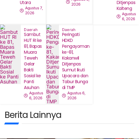
Utara
Ditjenpas
2026
Kalteng
Agustus 7,
2026
Agustus
6, 2026
Daerah
Daerah
‎Sambut
Peringati
HUT RI ke
HDKD
81, Bapas
Pengayoman
Muara
ke-81,
Teweh
Kakanwil
Gelar
Ditjenpas
Bakti
Sumut Ikuti
Sosial ke
Upacara dan
Panti
Tabur Bunga
Asuhan
di TMP
Agustus
Agustus 6,
6, 2026
2026
Berita Lainnya