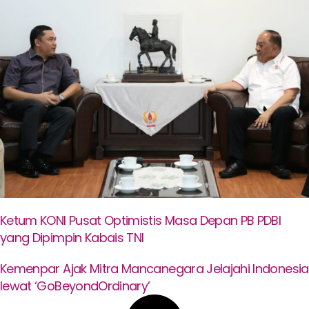
Ketum KONI Pusat Optimistis Masa Depan PB PDBI
yang Dipimpin Kabais TNI
Kemenpar Ajak Mitra Mancanegara Jelajahi Indonesia
lewat ‘GoBeyondOrdinary’