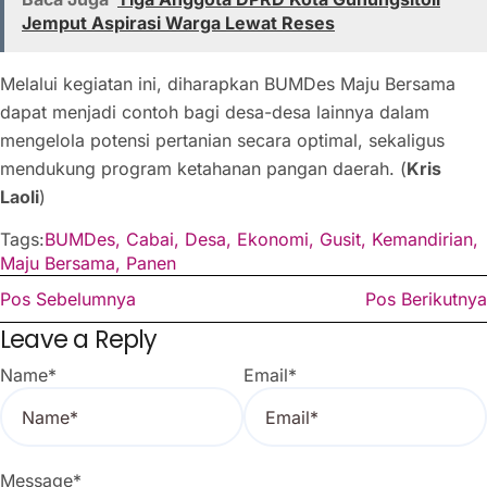
Jemput Aspirasi Warga Lewat Reses
Melalui kegiatan ini, diharapkan BUMDes Maju Bersama
dapat menjadi contoh bagi desa-desa lainnya dalam
mengelola potensi pertanian secara optimal, sekaligus
mendukung program ketahanan pangan daerah. (
Kris
Laoli
)
Tags:
BUMDes
,
Cabai
,
Desa
,
Ekonomi
,
Gusit
,
Kemandirian
,
Maju Bersama
,
Panen
Pos Sebelumnya
Pos Berikutnya
Leave a Reply
Name
*
Email
*
Message
*