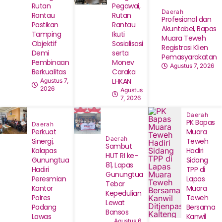
Rutan
Pegawai,
Daerah
Rantau
Rutan
‎Profesional dan
Pastikan
Rantau
Akuntabel, Bapas
Tamping
Ikuti
Muara Teweh
Objektif
Sosialisasi
Registrasi Klien
Demi
serta
Pemasyarakatan
Pembinaan
Monev
Agustus 7, 2026
Berkualitas
Caraka
LHKAN
Agustus 7,
2026
Agustus
7, 2026
Daerah
‎PK Bapas
Daerah
Perkuat
Muara
Daerah
Sinergi,
Teweh
Sambut
Kalapas
Hadiri
HUT RI ke-
Gunungtua
Sidang
81, Lapas
Hadiri
TPP di
Gunungtua
Peresmian
Lapas
Tebar
Kantor
Muara
Kepedulian
Polres
Teweh
Lewat
Padang
Bersama
Bansos
Lawas
Kanwil
Agustus 6,