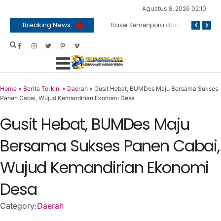
Agustus 8, 2026 02:10
Breaking News
‎Sambut HUT RI ke 81, Bapas Muara Teweh Gelar Bakti Sosial ke Panti Asuhan
BNPB dan Kemenko Polkam Bersinergi Bahas Penanganan Karhutla
Raker Kemenpora dan Komisi X DPR RI Sepakati Dukungan Anggaran untuk Kegiatan dan Program Prioritas Pemuda dan Olahraga
Home
»
Berita Terkini
»
Daerah
»
Gusit Hebat, BUMDes Maju Bersama Sukses
Panen Cabai, Wujud Kemandirian Ekonomi Desa
Gusit Hebat, BUMDes Maju
Bersama Sukses Panen Cabai,
Wujud Kemandirian Ekonomi
Desa
Category:
Daerah