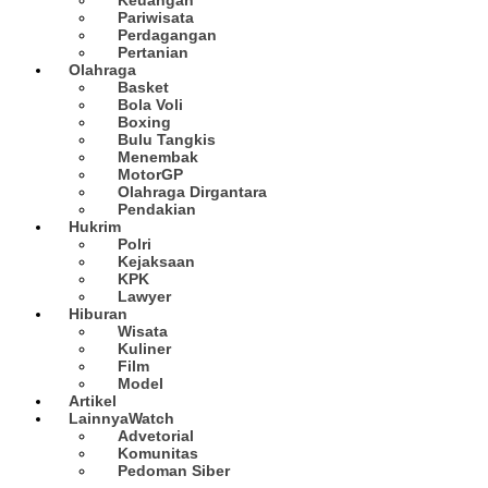
Pariwisata
Perdagangan
Pertanian
Olahraga
Basket
Bola Voli
Boxing
Bulu Tangkis
Menembak
MotorGP
Olahraga Dirgantara
Pendakian
Hukrim
Polri
Kejaksaan
KPK
Lawyer
Hiburan
Wisata
Kuliner
Film
Model
Artikel
Lainnya
Watch
Advetorial
Komunitas
Pedoman Siber