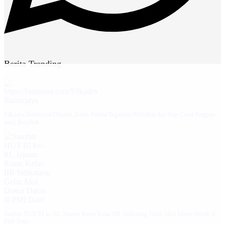
Berita Trending
Pilkades Bantarjaya Disorot, Ketua Panitia Tegaskan Netralitas dan Siap Coret Anggota
yang Berpihak
Sambut HUT RI ke-81, Jajaran Rutan Kelas IIB Sidikalang Gelar Aksi Donor Darah di
PMI Dairi