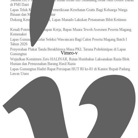
Sambut HUT RI ke-81, Jajaran Rutan Kelas IIB Sidikalang Gelar Aksi Donor Darah
di PMI Dairi
Lapas Teluk Kuantan Gelar Pemeriksaan Kesehatan Gratis Bagi Keluarga Warga
Binaan dan Masyarakat Sekitar
Dukung Ketahanan Pangan, Lapas Manado Lakukan Penanaman Bibit Ketimun
Kenali Potensi dan Kesiapan Kerja, Bapas Muara Teweh Asesmen Peserta Magang
Kemenaker
Lapas Gunungtua Gelar Seleksi Wawancara Bagi Calon Peserta Magang Batch I
Tahun 2026
Penyerahan Plakat Tanda Berakhirnya Masa PKL Taruna Poltekimipas di Lapas
Vimeo-v
Gunungtua
Wujudkan Komitmen Zero HALINAR, Rutan Humbahas Laksanakan Razia Blok
Hunian dan Pemusnahan Barang Hasil Razia
Lapas Gunungtua Hadiri Rapat Persiapan HUT RI ke-81 di Kantor Bupati Padang
Lawas Utara