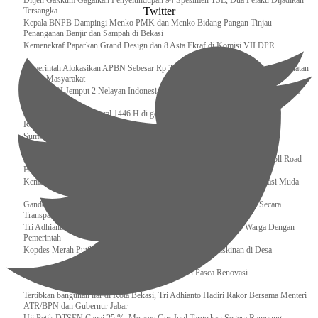
Ditjen Gakkum Gagalkan Penyelundupan 94 Spesimen TSL, Dua Pelaku Dijadikan
Twitter
Tersangka
Kepala BNPB Dampingi Menko PMK dan Menko Bidang Pangan Tinjau
Penanganan Banjir dan Sampah di Bekasi
Kemenekraf Paparkan Grand Design dan 8 Asta Ekraf di Komisi VII DPR
Pemerintah Alokasikan APBN Sebesar Rp 3,4 Triliun untuk Program Cek Kesehatan
Gratis Masyarakat
Bakamla RI Jemput 2 Nelayan Indonesia di Perbatasan Terluar Indonesia Malaysia
Sidang Isbat Awal Syawal 1446 H di gelar oleh Kementerian Agama pada 29
Ramadan
Sumber Daya Adalah Tantangan Penanganan Darurat Bencana di Daerah
Dukung Kelancaran Lalu Lintas Libur Idul Fitri 1446h / 2025m, Waskita Toll Road
Berlakukan Diskon Tarif Sebesar 20%
Kemenekraf – Kemeninves Perkuat Sinergi Demi Lapangan Kerja Generasi Muda
Gandeng KPK , Gus Ipul Memastikan Penyaluran Bansos Dilakukan Secara
Transparan dan Tepat Sasaran
Tri Adhianto Katakan : Tarling Sebagai Sarana Komunikasi Antar Warga Dengan
Pemerintah
Kopdes Merah Putih Instrumen Penting Pengentasan Kemiskinan di Desa
Presiden, Prabowo Subianto Resmikan 17 Stadion Pasca Renovasi
Tertibkan bangunan liar di Kota Bekasi, Tri Adhianto Hadiri Rakor Bersama Menteri
ATR/BPN dan Gubernur Jabar