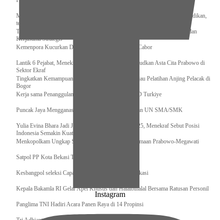
Pengurus Pusat Pordasi Pacu Dapat Pesan dari Sri Paduka
Menag RI dan Dua Menteri Yordania Jalin Sinergi Bidang Wakaf dan Pendidikan,
termasuk Beasiswa
Tiba di Tanah Air, Presiden Prabowo Subianto Bawa Komitmen Investasi dan
Kerjasama Strategis
Kemenpora Kucurkan Dana untuk Pelatnas pada 13 Cabor
Lantik 6 Pejabat, Menekraf Tegaskan Komitmen Wujudkan Asta Cita Prabowo di
Sektor Ekraf
Tingkatkan Kemampuan K9 TNI, Panglima TNI Tinjau Pelatihan Anjing Pelacak di
Bogor
Kerja sama Penanggulangan Bencana BNPB – AFAD Turkiye
Puncak Jaya Mengganas, TNI-POLRI Solid Amankan UN SMA/SMK
Yulia Evina Bhara Jadi Juri Festival Film Cannes 2025, Menekraf Sebut Posisi
Indonesia Semakin Kuat
Menkopolkam Ungkap Spirit Persatuan dan Kebersamaan Prabowo-Megawati
Satpol PP Kota Bekasi Tertibkan PPKS
Kesbangpol seleksi Capaska 736 Siswa/i se-Kota Bekasi
Kepala Bakamla RI Gelar Apel Khusus dan Halalbihalal Bersama Ratusan Personil
Instagram
Panglima TNI Hadiri Acara Panen Raya di 14 Propinsi