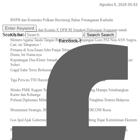
Agustus 6, 2026 05:43
Breaking News
BNPB dan Kemenko Polkam Bersinergi Bahas Penanganan Karhutla
Enter Keyword
Raker Kemenpora dan Komisi X DPR RI Sepakati Dukungan Anggaran untuk
Search for:
Kegiatan dan Program Prioritas Pemuda dan Olahraga
Search
Search
Menteri Agama Tanda Tangan Regulasi Baru, Tunjangan Guru PAI Non ASN Segera
Facebook-f
Cair, ini Tahapanya !
Pertama di Asia Enam Atlet Panjat Tebing Indonesia Taklukkan Tebing Tertinggi
Dunia, Ini Nama-nya
Kepulangan Dua Kloter Jemaah Asal Surabaya Tertunda, Kemenag Upayakan Cari
Solusi
Gagal Salur Terus Berkurang, Gus Ipul: 405 Ribu Lebih Bansos Cair
Tiga Perwira TNI Harumkan Indonesia Di Kancah Internasional
Menko PMK Kagum Terhadap Perempuan Modern yang Mampu Seimbangkan
Karier dan Keluarga
Perkuat Diplomasi Militer, Panglima TNI Terima CC Panglima Tentera Malaysia
Momentum Strategis, BNPB Terima Kunjungan EMERCOM Rusia
Gus Ipul Ajak Gubernur dan Bupati/Wali Kota se-Kalteng Hajar Kemiskinan Ekstrem
Panglima TNI Sambut Kedatangan Presiden RI Usai Lawatan ke Timur Tengah