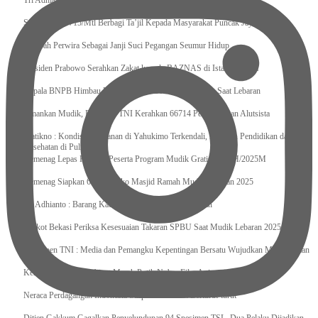
Tri Adhianto : Kota Bekasi Bisa Mempertahankan Keharmonisasian
Satgas Yonif 715/Mtl Berbagi Ta’jil Kepada Masyarakat Puncak Jaya
Sumpah Perwira Sebagai Janji Suci Pegangan Seumur Hidup
Presiden Prabowo Serahkan Zakat kepada BAZNAS di Istana Negara
Kepala BNPB Himbau Pemda Waspada Potensi Bencana Saat Lebaran
Amankan Mudik, Panglima TNI Kerahkan 66714 Personel Dan Alutsista
Pratikno : Kondisi Keamanan di Yahukimo Terkendali, Layanan Pendidikan dan
Kesehatan di Pulihkan
Kemenag Lepas Ratusan Peserta Program Mudik Gratis 1446 H/2025M
Kemenag Siapkan 6.180 Posko Masjid Ramah Mudik Lebaran 2025
Tri Adhianto : Barang Kadaluarsa Segera di Kembalikan
Walkot Bekasi Periksa Kesesuaian Takaran SPBU Saat Mudik Lebaran 2025
Kapuspen TNI : Media dan Pemangku Kepentingan Bersatu Wujudkan Mudik Aman
2025
Kemenekraf Ajak Kabinet Merah Putih Nobar Film Animasi Jumbo
Neraca Perdagangan Indonesia Surplus 58 Bulan Berturut-turut