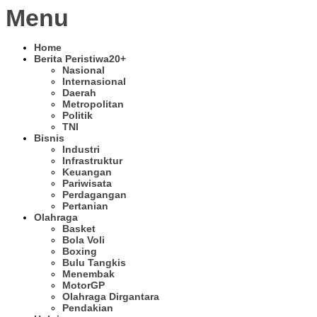
Menu
Home
Berita Peristiwa
20+
Nasional
Internasional
Daerah
Metropolitan
Politik
TNI
Bisnis
Industri
Infrastruktur
Keuangan
Pariwisata
Perdagangan
Pertanian
Olahraga
Basket
Bola Voli
Boxing
Bulu Tangkis
Menembak
MotorGP
Olahraga Dirgantara
Pendakian