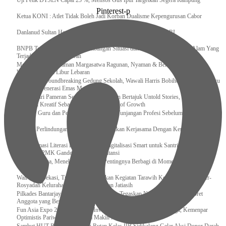
Uji Petik DTSEN Capai 25 %, Mensos Gus Ipul Targetkan Segera Rampung
Pinterest-p
Ketua KONI : Atlet Tidak Boleh Jadi Korban Dualisme Kepengurusan Cabor
Danlanud Sultan Hasanuddin Ikuti Exit Meeting Bersama BPK RI
BNPB Terus Memantau Perkembangan Situasi dan Penanganan Bencana Alam Yang
Terjadi di Beberapa Daerah
Menpar Pastikan Taman Margasatwa Ragunan, Nyaman & Bersih di Kunjungi
Wisatawan Saat Libur Lebaran
Resmikan Groundbreaking Gedung Sekolah, Wawali Harris Bobihoe : Tonggak Baru
Ciptakan Generasi Emas Masa Depan
Menghadiri Pameran Seni Meiro Collection Bertajuk Untold Stories, Irene Umar :
Ekonomi Kreatif Sebagai The New Engine of Growth
120.067 Guru dan Pengawas PAI Terima Tunjangan Profesi Sebelum Lebaran
Perkuat Perlindungan KI Kemenkum Sahkan Kerjasama Dengan Kemenbud
Transformasi Literasi Keuangan dan Digitalisasi Smart untuk Santri Produktif
Kemenko PMK Gandeng Beberapa Intansi
Peduli Sesama, Menekraf Tekankan Pentingnya Berbagi di Momen Ramadan
Wali Kota Bekasi, Tri Adhianto Lakukan Kegiatan Tarawih Keliling di Masjid Ar-
Rosyadah Kelurahan Jatirasa Kecamatan Jatiasih
Pilkades Bantarjaya Disorot, Ketua Panitia Tegaskan Netralitas dan Siap Coret
Anggota yang Berpihak
Fun Asia Expo 2026 Dongkrak Investasi Industri Rekreasi Keluarga, Kemenpar
Optimistis Pariwisata Indonesia Makin Mendunia