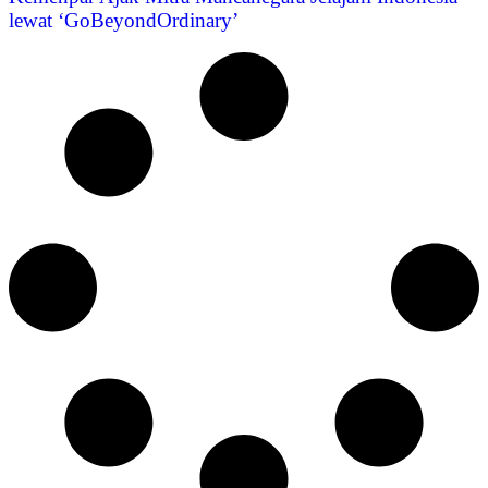
lewat ‘GoBeyondOrdinary’