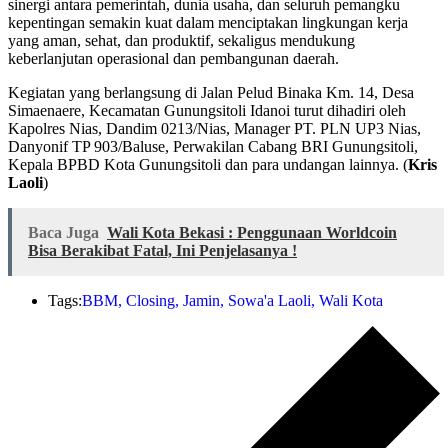
sinergi antara pemerintah, dunia usaha, dan seluruh pemangku
kepentingan semakin kuat dalam menciptakan lingkungan kerja
yang aman, sehat, dan produktif, sekaligus mendukung
keberlanjutan operasional dan pembangunan daerah.
Kegiatan yang berlangsung di Jalan Pelud Binaka Km. 14, Desa
Simaenaere, Kecamatan Gunungsitoli Idanoi turut dihadiri oleh
Kapolres Nias, Dandim 0213/Nias, Manager PT. PLN UP3 Nias,
Danyonif TP 903/Baluse, Perwakilan Cabang BRI Gunungsitoli,
Kepala BPBD Kota Gunungsitoli dan para undangan lainnya. (
Kris
Laoli
)
Baca Juga
Wali Kota Bekasi : Penggunaan Worldcoin
Bisa Berakibat Fatal, Ini Penjelasanya !
Tags:
BBM
,
Closing
,
Jamin
,
Sowa'a Laoli
,
Wali Kota