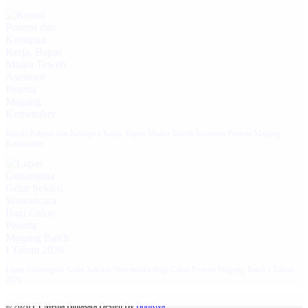
Kenali Potensi dan Kesiapan Kerja, Bapas Muara Teweh Asesmen Peserta Magang
Kemenaker
Lapas Gunungtua Gelar Seleksi Wawancara Bagi Calon Peserta Magang Batch I Tahun
2026
© 2026 PT Media Bintasara Design By
BobRiva