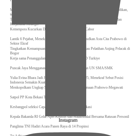
Pengurus Pusat Pordasi Pacu Dapat Pesan dari Sri Paduka
Menag RI dan Dua Menteri Yordania Jalin Sinergi Bidang Wakaf dan Pendidikan,
termasuk Beasiswa
Tiba di Tanah Air, Presiden Prabowo Subianto Bawa Komitmen Investasi dan
Kerjasama Strategis
Kemenpora Kucurkan Dana untuk Pelatnas pada 13 Cabor
Lantik 6 Pejabat, Menekraf Tegaskan Komitmen Wujudkan Asta Cita Prabowo di
Sektor Ekraf
Tingkatkan Kemampuan K9 TNI, Panglima TNI Tinjau Pelatihan Anjing Pelacak di
Bogor
Kerja sama Penanggulangan Bencana BNPB – AFAD Turkiye
Puncak Jaya Mengganas, TNI-POLRI Solid Amankan UN SMA/SMK
Yulia Evina Bhara Jadi Juri Festival Film Cannes 2025, Menekraf Sebut Posisi
Indonesia Semakin Kuat
Menkopolkam Ungkap Spirit Persatuan dan Kebersamaan Prabowo-Megawati
Satpol PP Kota Bekasi Tertibkan PPKS
Kesbangpol seleksi Capaska 736 Siswa/i se-Kota Bekasi
Kepala Bakamla RI Gelar Apel Khusus dan Halalbihalal Bersama Ratusan Personil
Instagram
Panglima TNI Hadiri Acara Panen Raya di 14 Propinsi