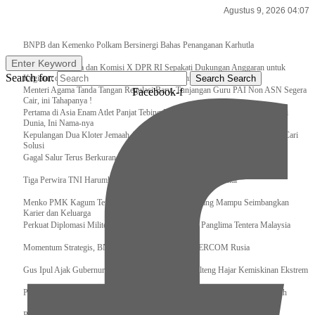
Agustus 9, 2026 04:07
Breaking News
BNPB dan Kemenko Polkam Bersinergi Bahas Penanganan Karhutla
Enter Keyword
Raker Kemenpora dan Komisi X DPR RI Sepakati Dukungan Anggaran untuk
Search for:
Kegiatan dan Program Prioritas Pemuda dan Olahraga
Search
Search
Menteri Agama Tanda Tangan Regulasi Baru, Tunjangan Guru PAI Non ASN Segera
Facebook-f
Cair, ini Tahapanya !
Pertama di Asia Enam Atlet Panjat Tebing Indonesia Taklukkan Tebing Tertinggi
Dunia, Ini Nama-nya
Kepulangan Dua Kloter Jemaah Asal Surabaya Tertunda, Kemenag Upayakan Cari
Solusi
Gagal Salur Terus Berkurang, Gus Ipul: 405 Ribu Lebih Bansos Cair
Tiga Perwira TNI Harumkan Indonesia Di Kancah Internasional
Menko PMK Kagum Terhadap Perempuan Modern yang Mampu Seimbangkan
Karier dan Keluarga
Perkuat Diplomasi Militer, Panglima TNI Terima CC Panglima Tentera Malaysia
Momentum Strategis, BNPB Terima Kunjungan EMERCOM Rusia
Gus Ipul Ajak Gubernur dan Bupati/Wali Kota se-Kalteng Hajar Kemiskinan Ekstrem
Panglima TNI Sambut Kedatangan Presiden RI Usai Lawatan ke Timur Tengah