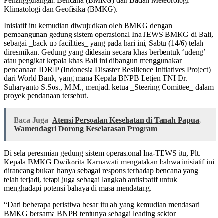
Penanggulangan Bencana (BMKG) dan Badan Meteorologi
Klimatologi dan Geofisika (BMKG).
Inisiatif itu kemudian diwujudkan oleh BMKG dengan
pembangunan gedung sistem operasional InaTEWS BMKG di Bali,
sebagai _back up facilities_ yang pada hari ini, Sabtu (14/6) telah
diresmikan. Gedung yang didesain secara khas berbentuk ‘udeng’
atau pengikat kepala khas Bali ini dibangun menggunakan
pendanaan IDRIP (Indonesia Disaster Resilience Initiatives Project)
dari World Bank, yang mana Kepala BNPB Letjen TNI Dr.
Suharyanto S.Sos., M.M., menjadi ketua _Steering Comittee_ dalam
proyek pendanaan tersebut.
Baca Juga
Atensi Persoalan Kesehatan di Tanah Papua,
Wamendagri Dorong Keselarasan Program
Di sela peresmian gedung sistem operasional Ina-TEWS itu, Plt.
Kepala BMKG Dwikorita Karnawati mengatakan bahwa inisiatif ini
dirancang bukan hanya sebagai respons terhadap bencana yang
telah terjadi, tetapi juga sebagai langkah antisipatif untuk
menghadapi potensi bahaya di masa mendatang.
“Dari beberapa peristiwa besar itulah yang kemudian mendasari
BMKG bersama BNPB tentunya sebagai leading sektor