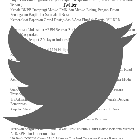
Ditjen Gakkum Gagalkan Penyelundupan 94 Spesimen TSL, Dua Pelaku Dijadikan
Twitter
Tersangka
Kepala BNPB Dampingi Menko PMK dan Menko Bidang Pangan Tinjau
Penanganan Banjir dan Sampah di Bekasi
Kemenekraf Paparkan Grand Design dan 8 Asta Ekraf di Komisi VII DPR
Pemerintah Alokasikan APBN Sebesar Rp 3,4 Triliun untuk Program Cek Kesehatan
Gratis Masyarakat
Bakamla RI Jemput 2 Nelayan Indonesia di Perbatasan Terluar Indonesia Malaysia
Sidang Isbat Awal Syawal 1446 H di gelar oleh Kementerian Agama pada 29
Ramadan
Sumber Daya Adalah Tantangan Penanganan Darurat Bencana di Daerah
Dukung Kelancaran Lalu Lintas Libur Idul Fitri 1446h / 2025m, Waskita Toll Road
Berlakukan Diskon Tarif Sebesar 20%
Kemenekraf – Kemeninves Perkuat Sinergi Demi Lapangan Kerja Generasi Muda
Gandeng KPK , Gus Ipul Memastikan Penyaluran Bansos Dilakukan Secara
Transparan dan Tepat Sasaran
Tri Adhianto Katakan : Tarling Sebagai Sarana Komunikasi Antar Warga Dengan
Pemerintah
Kopdes Merah Putih Instrumen Penting Pengentasan Kemiskinan di Desa
Presiden, Prabowo Subianto Resmikan 17 Stadion Pasca Renovasi
Tertibkan bangunan liar di Kota Bekasi, Tri Adhianto Hadiri Rakor Bersama Menteri
ATR/BPN dan Gubernur Jabar