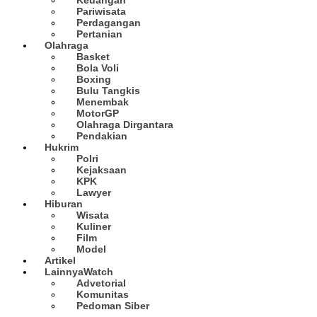
Pariwisata
Perdagangan
Pertanian
Olahraga
Basket
Bola Voli
Boxing
Bulu Tangkis
Menembak
MotorGP
Olahraga Dirgantara
Pendakian
Hukrim
Polri
Kejaksaan
KPK
Lawyer
Hiburan
Wisata
Kuliner
Film
Model
Artikel
Lainnya
Watch
Advetorial
Komunitas
Pedoman Siber