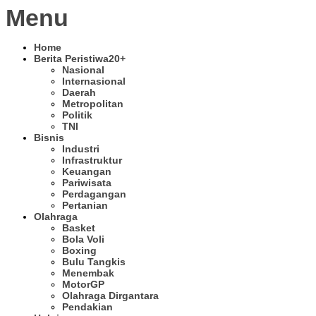
Menu
Home
Berita Peristiwa
20+
Nasional
Internasional
Daerah
Metropolitan
Politik
TNI
Bisnis
Industri
Infrastruktur
Keuangan
Pariwisata
Perdagangan
Pertanian
Olahraga
Basket
Bola Voli
Boxing
Bulu Tangkis
Menembak
MotorGP
Olahraga Dirgantara
Pendakian