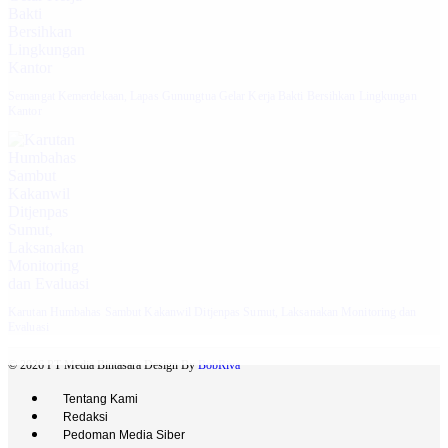
Semangat Kemerdekaan, Lapas Gunungtua Gelar Kerja Bakti Bersihkan Lingkungan
Kantor
Karutan Humbahas Sambut Kakanwil Ditjenpas Sumut, Laksanakan Monitoring dan
Evaluasi
© 2026 PT Media Bintasara Design By
BobRiva
Tentang Kami
Redaksi
Pedoman Media Siber