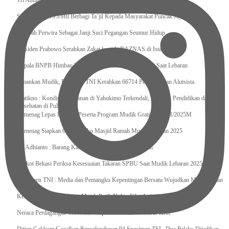
Tri Adhianto : Kota Bekasi Bisa Mempertahankan Keharmonisasian
Satgas Yonif 715/Mtl Berbagi Ta’jil Kepada Masyarakat Puncak Jaya
Sumpah Perwira Sebagai Janji Suci Pegangan Seumur Hidup
Presiden Prabowo Serahkan Zakat kepada BAZNAS di Istana Negara
Kepala BNPB Himbau Pemda Waspada Potensi Bencana Saat Lebaran
Amankan Mudik, Panglima TNI Kerahkan 66714 Personel Dan Alutsista
Pratikno : Kondisi Keamanan di Yahukimo Terkendali, Layanan Pendidikan dan
Kesehatan di Pulihkan
Kemenag Lepas Ratusan Peserta Program Mudik Gratis 1446 H/2025M
Kemenag Siapkan 6.180 Posko Masjid Ramah Mudik Lebaran 2025
Tri Adhianto : Barang Kadaluarsa Segera di Kembalikan
Walkot Bekasi Periksa Kesesuaian Takaran SPBU Saat Mudik Lebaran 2025
Kapuspen TNI : Media dan Pemangku Kepentingan Bersatu Wujudkan Mudik Aman
2025
Kemenekraf Ajak Kabinet Merah Putih Nobar Film Animasi Jumbo
Neraca Perdagangan Indonesia Surplus 58 Bulan Berturut-turut