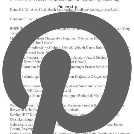
Uji Petik DTSEN Capai 25 %, Mensos Gus Ipul Targetkan Segera Rampung
Pinterest-p
Ketua KONI : Atlet Tidak Boleh Jadi Korban Dualisme Kepengurusan Cabor
Danlanud Sultan Hasanuddin Ikuti Exit Meeting Bersama BPK RI
BNPB Terus Memantau Perkembangan Situasi dan Penanganan Bencana Alam Yang
Terjadi di Beberapa Daerah
Menpar Pastikan Taman Margasatwa Ragunan, Nyaman & Bersih di Kunjungi
Wisatawan Saat Libur Lebaran
Resmikan Groundbreaking Gedung Sekolah, Wawali Harris Bobihoe : Tonggak Baru
Ciptakan Generasi Emas Masa Depan
Menghadiri Pameran Seni Meiro Collection Bertajuk Untold Stories, Irene Umar :
Ekonomi Kreatif Sebagai The New Engine of Growth
120.067 Guru dan Pengawas PAI Terima Tunjangan Profesi Sebelum Lebaran
Perkuat Perlindungan KI Kemenkum Sahkan Kerjasama Dengan Kemenbud
Transformasi Literasi Keuangan dan Digitalisasi Smart untuk Santri Produktif
Kemenko PMK Gandeng Beberapa Intansi
Peduli Sesama, Menekraf Tekankan Pentingnya Berbagi di Momen Ramadan
Wali Kota Bekasi, Tri Adhianto Lakukan Kegiatan Tarawih Keliling di Masjid Ar-
Rosyadah Kelurahan Jatirasa Kecamatan Jatiasih
Sambut HUT Ke-81 Kemerdekaan RI, Pegawai Lapas Gunungsitoli Kompak
Bersihkan Lingkungan Kantor
Gelorakan Spirit Kemerdekaan, Petugas dan Warga Binaan Lapas Muara Teweh
Gotong Royong Kurve Masjid