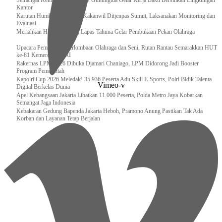
Semangat Kemerdekaan, Lapas Gunungtua Gelar Kerja Bakti Bersihkan Lingkungan
Kantor
Karutan Humbahas Sambut Kakanwil Ditjenpas Sumut, Laksanakan Monitoring dan
Evaluasi
Meriahkan HUT RI ke-81, Lapas Tahuna Gelar Pembukaan Pekan Olahraga
Upacara Pembukaan Perlombaan Olahraga dan Seni, Rutan Rantau Semarakkan HUT
ke-81 Kemerdekaan RI
Rakernas LPM 2026 Dibuka Djamari Chaniago, LPM Didorong Jadi Booster
Program Pemerintah
Kapolri Cup 2026 Meledak! 35.936 Peserta Adu Skill E-Sports, Polri Bidik Talenta
Vimeo-v
Digital Berkelas Dunia
Apel Kebangsaan Jakarta Libatkan 11.000 Peserta, Polda Metro Jaya Kobarkan
Semangat Jaga Indonesia
Kebakaran Gedung Bapenda Jakarta Heboh, Pramono Anung Pastikan Tak Ada
Korban dan Layanan Tetap Berjalan