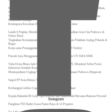
Pengurus Pusat Pordasi Pacu Dapat Pesan dari Sri Paduka
Menag RI dan Dua Menteri Yordania Jalin Sinergi Bidang Wakaf dan Pendidikan,
termasuk Beasiswa
Tiba di Tanah Air, Presiden Prabowo Subianto Bawa Komitmen Investasi dan
Kerjasama Strategis
Kemenpora Kucurkan Dana untuk Pelatnas pada 13 Cabor
Lantik 6 Pejabat, Menekraf Tegaskan Komitmen Wujudkan Asta Cita Prabowo di
Sektor Ekraf
Tingkatkan Kemampuan K9 TNI, Panglima TNI Tinjau Pelatihan Anjing Pelacak di
Bogor
Kerja sama Penanggulangan Bencana BNPB – AFAD Turkiye
Puncak Jaya Mengganas, TNI-POLRI Solid Amankan UN SMA/SMK
Yulia Evina Bhara Jadi Juri Festival Film Cannes 2025, Menekraf Sebut Posisi
Indonesia Semakin Kuat
Menkopolkam Ungkap Spirit Persatuan dan Kebersamaan Prabowo-Megawati
Satpol PP Kota Bekasi Tertibkan PPKS
Kesbangpol seleksi Capaska 736 Siswa/i se-Kota Bekasi
Kepala Bakamla RI Gelar Apel Khusus dan Halalbihalal Bersama Ratusan Personil
Instagram
Panglima TNI Hadiri Acara Panen Raya di 14 Propinsi