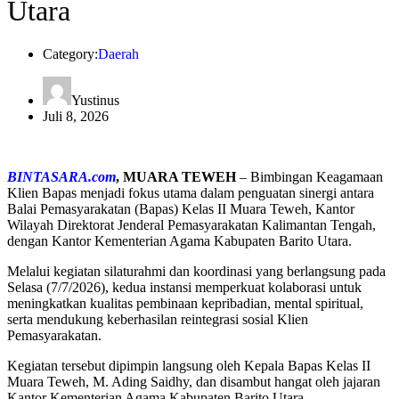
Utara
Category:
Daerah
Yustinus
Juli 8, 2026
BINTASARA.com
, MUARA TEWEH
– Bimbingan Keagamaan
Klien Bapas menjadi fokus utama dalam penguatan sinergi antara
Balai Pemasyarakatan (Bapas) Kelas II Muara Teweh, Kantor
Wilayah Direktorat Jenderal Pemasyarakatan Kalimantan Tengah,
dengan Kantor Kementerian Agama Kabupaten Barito Utara.
Melalui kegiatan silaturahmi dan koordinasi yang berlangsung pada
Selasa (7/7/2026), kedua instansi memperkuat kolaborasi untuk
meningkatkan kualitas pembinaan kepribadian, mental spiritual,
serta mendukung keberhasilan reintegrasi sosial Klien
Pemasyarakatan.
Kegiatan tersebut dipimpin langsung oleh Kepala Bapas Kelas II
Muara Teweh, M. Ading Saidhy, dan disambut hangat oleh jajaran
Kantor Kementerian Agama Kabupaten Barito Utara.