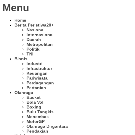
Menu
Home
Berita Peristiwa
20+
Nasional
Internasional
Daerah
Metropolitan
Politik
TNI
Bisnis
Industri
Infrastruktur
Keuangan
Pariwisata
Perdagangan
Pertanian
Olahraga
Basket
Bola Voli
Boxing
Bulu Tangkis
Menembak
MotorGP
Olahraga Dirgantara
Pendakian