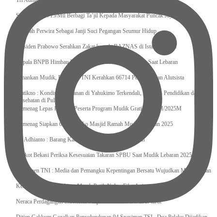
Tri Adhianto : Kota Bekasi Bisa Mempertahankan Keharmonisasian
Satgas Yonif 715/Mtl Berbagi Ta’jil Kepada Masyarakat Puncak Jaya
Sumpah Perwira Sebagai Janji Suci Pegangan Seumur Hidup
Presiden Prabowo Serahkan Zakat kepada BAZNAS di Istana Negara
Kepala BNPB Himbau Pemda Waspada Potensi Bencana Saat Lebaran
Amankan Mudik, Panglima TNI Kerahkan 66714 Personel Dan Alutsista
Pratikno : Kondisi Keamanan di Yahukimo Terkendali, Layanan Pendidikan dan
Kesehatan di Pulihkan
Kemenag Lepas Ratusan Peserta Program Mudik Gratis 1446 H/2025M
Kemenag Siapkan 6.180 Posko Masjid Ramah Mudik Lebaran 2025
Tri Adhianto : Barang Kadaluarsa Segera di Kembalikan
Walkot Bekasi Periksa Kesesuaian Takaran SPBU Saat Mudik Lebaran 2025
Kapuspen TNI : Media dan Pemangku Kepentingan Bersatu Wujudkan Mudik Aman
2025
Kemenekraf Ajak Kabinet Merah Putih Nobar Film Animasi Jumbo
Neraca Perdagangan Indonesia Surplus 58 Bulan Berturut-turut