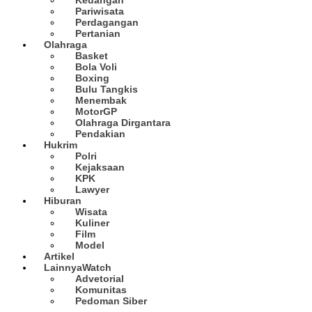
Pariwisata
Perdagangan
Pertanian
Olahraga
Basket
Bola Voli
Boxing
Bulu Tangkis
Menembak
MotorGP
Olahraga Dirgantara
Pendakian
Hukrim
Polri
Kejaksaan
KPK
Lawyer
Hiburan
Wisata
Kuliner
Film
Model
Artikel
Lainnya
Watch
Advetorial
Komunitas
Pedoman Siber