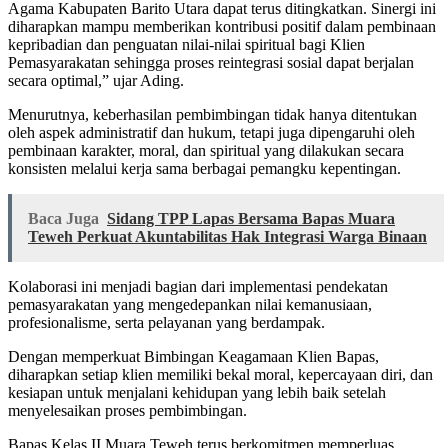
Agama Kabupaten Barito Utara dapat terus ditingkatkan. Sinergi ini
diharapkan mampu memberikan kontribusi positif dalam pembinaan
kepribadian dan penguatan nilai-nilai spiritual bagi Klien
Pemasyarakatan sehingga proses reintegrasi sosial dapat berjalan
secara optimal,” ujar Ading.
Menurutnya, keberhasilan pembimbingan tidak hanya ditentukan
oleh aspek administratif dan hukum, tetapi juga dipengaruhi oleh
pembinaan karakter, moral, dan spiritual yang dilakukan secara
konsisten melalui kerja sama berbagai pemangku kepentingan.
Baca Juga
Sidang TPP Lapas Bersama Bapas Muara
Teweh Perkuat Akuntabilitas Hak Integrasi Warga Binaan
Kolaborasi ini menjadi bagian dari implementasi pendekatan
pemasyarakatan yang mengedepankan nilai kemanusiaan,
profesionalisme, serta pelayanan yang berdampak.
Dengan memperkuat Bimbingan Keagamaan Klien Bapas,
diharapkan setiap klien memiliki bekal moral, kepercayaan diri, dan
kesiapan untuk menjalani kehidupan yang lebih baik setelah
menyelesaikan proses pembimbingan.
Bapas Kelas II Muara Teweh terus berkomitmen memperluas