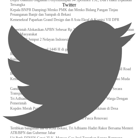
Ditjen Gakkum Gagalkan Penyelundupan 94 Spesimen TSL, Dua Pelaku Dijadikan
Twitter
Tersangka
Kepala BNPB Dampingi Menko PMK dan Menko Bidang Pangan Tinjau
Penanganan Banjir dan Sampah di Bekasi
Kemenekraf Paparkan Grand Design dan 8 Asta Ekraf di Komisi VII DPR
Pemerintah Alokasikan APBN Sebesar Rp 3,4 Triliun untuk Program Cek Kesehatan
Gratis Masyarakat
Bakamla RI Jemput 2 Nelayan Indonesia di Perbatasan Terluar Indonesia Malaysia
Sidang Isbat Awal Syawal 1446 H di gelar oleh Kementerian Agama pada 29
Ramadan
Sumber Daya Adalah Tantangan Penanganan Darurat Bencana di Daerah
Dukung Kelancaran Lalu Lintas Libur Idul Fitri 1446h / 2025m, Waskita Toll Road
Berlakukan Diskon Tarif Sebesar 20%
Kemenekraf – Kemeninves Perkuat Sinergi Demi Lapangan Kerja Generasi Muda
Gandeng KPK , Gus Ipul Memastikan Penyaluran Bansos Dilakukan Secara
Transparan dan Tepat Sasaran
Tri Adhianto Katakan : Tarling Sebagai Sarana Komunikasi Antar Warga Dengan
Pemerintah
Kopdes Merah Putih Instrumen Penting Pengentasan Kemiskinan di Desa
Presiden, Prabowo Subianto Resmikan 17 Stadion Pasca Renovasi
Tertibkan bangunan liar di Kota Bekasi, Tri Adhianto Hadiri Rakor Bersama Menteri
ATR/BPN dan Gubernur Jabar