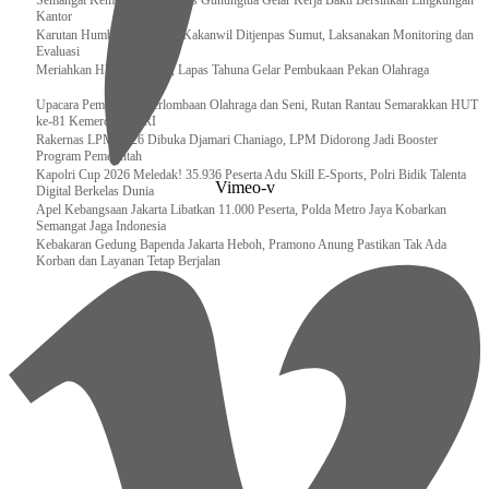
Semangat Kemerdekaan, Lapas Gunungtua Gelar Kerja Bakti Bersihkan Lingkungan
Kantor
Karutan Humbahas Sambut Kakanwil Ditjenpas Sumut, Laksanakan Monitoring dan
Evaluasi
Meriahkan HUT RI ke-81, Lapas Tahuna Gelar Pembukaan Pekan Olahraga
Upacara Pembukaan Perlombaan Olahraga dan Seni, Rutan Rantau Semarakkan HUT
ke-81 Kemerdekaan RI
Rakernas LPM 2026 Dibuka Djamari Chaniago, LPM Didorong Jadi Booster
Program Pemerintah
Kapolri Cup 2026 Meledak! 35.936 Peserta Adu Skill E-Sports, Polri Bidik Talenta
Vimeo-v
Digital Berkelas Dunia
Apel Kebangsaan Jakarta Libatkan 11.000 Peserta, Polda Metro Jaya Kobarkan
Semangat Jaga Indonesia
Kebakaran Gedung Bapenda Jakarta Heboh, Pramono Anung Pastikan Tak Ada
Korban dan Layanan Tetap Berjalan