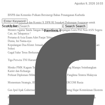
Agustus 9, 2026 16:03
Breaking News
BNPB dan Kemenko Polkam Bersinergi Bahas Penanganan Karhutla
Enter Keyword
Raker Kemenpora dan Komisi X DPR RI Sepakati Dukungan Anggaran untuk
Search for:
Kegiatan dan Program Prioritas Pemuda dan Olahraga
Search
Search
Menteri Agama Tanda Tangan Regulasi Baru, Tunjangan Guru PAI Non ASN Segera
Facebook-f
Cair, ini Tahapanya !
Pertama di Asia Enam Atlet Panjat Tebing Indonesia Taklukkan Tebing Tertinggi
Dunia, Ini Nama-nya
Kepulangan Dua Kloter Jemaah Asal Surabaya Tertunda, Kemenag Upayakan Cari
Solusi
Gagal Salur Terus Berkurang, Gus Ipul: 405 Ribu Lebih Bansos Cair
Tiga Perwira TNI Harumkan Indonesia Di Kancah Internasional
Menko PMK Kagum Terhadap Perempuan Modern yang Mampu Seimbangkan
Karier dan Keluarga
Perkuat Diplomasi Militer, Panglima TNI Terima CC Panglima Tentera Malaysia
Momentum Strategis, BNPB Terima Kunjungan EMERCOM Rusia
Gus Ipul Ajak Gubernur dan Bupati/Wali Kota se-Kalteng Hajar Kemiskinan Ekstrem
Panglima TNI Sambut Kedatangan Presiden RI Usai Lawatan ke Timur Tengah