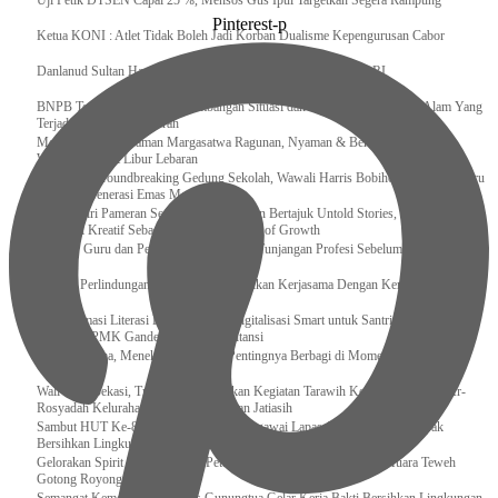
Uji Petik DTSEN Capai 25 %, Mensos Gus Ipul Targetkan Segera Rampung
Pinterest-p
Ketua KONI : Atlet Tidak Boleh Jadi Korban Dualisme Kepengurusan Cabor
Danlanud Sultan Hasanuddin Ikuti Exit Meeting Bersama BPK RI
BNPB Terus Memantau Perkembangan Situasi dan Penanganan Bencana Alam Yang
Terjadi di Beberapa Daerah
Menpar Pastikan Taman Margasatwa Ragunan, Nyaman & Bersih di Kunjungi
Wisatawan Saat Libur Lebaran
Resmikan Groundbreaking Gedung Sekolah, Wawali Harris Bobihoe : Tonggak Baru
Ciptakan Generasi Emas Masa Depan
Menghadiri Pameran Seni Meiro Collection Bertajuk Untold Stories, Irene Umar :
Ekonomi Kreatif Sebagai The New Engine of Growth
120.067 Guru dan Pengawas PAI Terima Tunjangan Profesi Sebelum Lebaran
Perkuat Perlindungan KI Kemenkum Sahkan Kerjasama Dengan Kemenbud
Transformasi Literasi Keuangan dan Digitalisasi Smart untuk Santri Produktif
Kemenko PMK Gandeng Beberapa Intansi
Peduli Sesama, Menekraf Tekankan Pentingnya Berbagi di Momen Ramadan
Wali Kota Bekasi, Tri Adhianto Lakukan Kegiatan Tarawih Keliling di Masjid Ar-
Rosyadah Kelurahan Jatirasa Kecamatan Jatiasih
Sambut HUT Ke-81 Kemerdekaan RI, Pegawai Lapas Gunungsitoli Kompak
Bersihkan Lingkungan Kantor
Gelorakan Spirit Kemerdekaan, Petugas dan Warga Binaan Lapas Muara Teweh
Gotong Royong Kurve Masjid