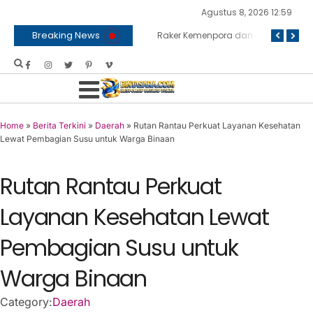
Agustus 8, 2026 12:59
Breaking News
‎Sambut HUT RI ke 81, Bapas Muara Teweh Gelar Bakti Sosial ke Panti Asuhan
BNPB dan Kemenko Polkam Bersinergi Bahas Penanganan Karhutla
Raker Kemenpora dan Komisi X DPR RI Sepakati Dukungan Anggaran untuk Kegiatan dan Program Prioritas Pemuda dan Olahraga
Home
»
Berita Terkini
»
Daerah
»
Rutan Rantau Perkuat Layanan Kesehatan
Lewat Pembagian Susu untuk Warga Binaan
Rutan Rantau Perkuat
Layanan Kesehatan Lewat
Pembagian Susu untuk
Warga Binaan
Category:
Daerah