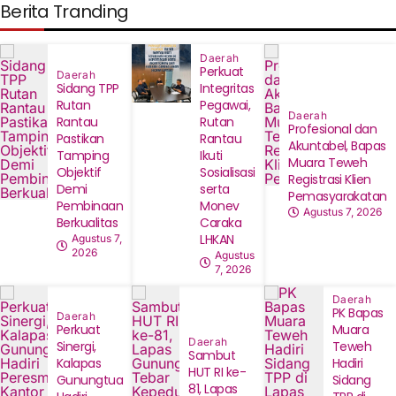
Berita Tranding
Daerah
Perkuat
Daerah
Sidang TPP
Integritas
Rutan
Pegawai,
Daerah
Rantau
Rutan
‎Profesional dan
Pastikan
Rantau
Akuntabel, Bapas
Tamping
Ikuti
Muara Teweh
Objektif
Sosialisasi
Registrasi Klien
Demi
serta
Pemasyarakatan
Pembinaan
Monev
Agustus 7, 2026
Berkualitas
Caraka
LHKAN
Agustus 7,
2026
Agustus
7, 2026
Daerah
‎PK Bapas
Daerah
Perkuat
Muara
Daerah
Sinergi,
Teweh
Sambut
Kalapas
Hadiri
HUT RI ke-
Gunungtua
Sidang
81, Lapas