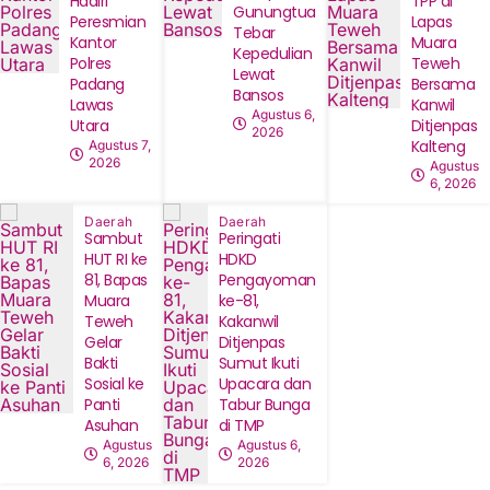
Hadiri
TPP di
Gunungtua
Peresmian
Lapas
Tebar
Kantor
Muara
Kepedulian
Polres
Teweh
Lewat
Padang
Bersama
Bansos
Lawas
Kanwil
Agustus 6,
Utara
Ditjenpas
2026
Kalteng
Agustus 7,
2026
Agustus
6, 2026
Daerah
Daerah
‎Sambut
Peringati
HUT RI ke
HDKD
81, Bapas
Pengayoman
Muara
ke-81,
Teweh
Kakanwil
Gelar
Ditjenpas
Bakti
Sumut Ikuti
Sosial ke
Upacara dan
Panti
Tabur Bunga
Asuhan
di TMP
Agustus
Agustus 6,
6, 2026
2026