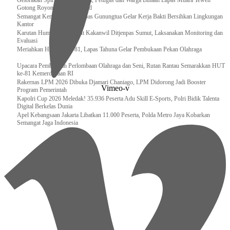
Gelorakan Spirit Kemerdekaan, Petugas dan Warga Binaan Lapas Muara Teweh
Gotong Royong Kurve Masjid
Semangat Kemerdekaan, Lapas Gunungtua Gelar Kerja Bakti Bersihkan Lingkungan
Kantor
Karutan Humbahas Sambut Kakanwil Ditjenpas Sumut, Laksanakan Monitoring dan
Evaluasi
Meriahkan HUT RI ke-81, Lapas Tahuna Gelar Pembukaan Pekan Olahraga
Upacara Pembukaan Perlombaan Olahraga dan Seni, Rutan Rantau Semarakkan HUT
ke-81 Kemerdekaan RI
Rakernas LPM 2026 Dibuka Djamari Chaniago, LPM Didorong Jadi Booster
Vimeo-v
Program Pemerintah
Kapolri Cup 2026 Meledak! 35.936 Peserta Adu Skill E-Sports, Polri Bidik Talenta
Digital Berkelas Dunia
Apel Kebangsaan Jakarta Libatkan 11.000 Peserta, Polda Metro Jaya Kobarkan
Semangat Jaga Indonesia