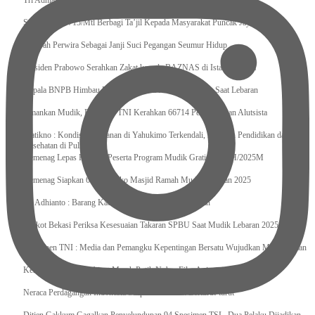
Tri Adhianto : Kota Bekasi Bisa Mempertahankan Keharmonisasian
Satgas Yonif 715/Mtl Berbagi Ta’jil Kepada Masyarakat Puncak Jaya
Sumpah Perwira Sebagai Janji Suci Pegangan Seumur Hidup
Presiden Prabowo Serahkan Zakat kepada BAZNAS di Istana Negara
Kepala BNPB Himbau Pemda Waspada Potensi Bencana Saat Lebaran
Amankan Mudik, Panglima TNI Kerahkan 66714 Personel Dan Alutsista
Pratikno : Kondisi Keamanan di Yahukimo Terkendali, Layanan Pendidikan dan
Kesehatan di Pulihkan
Kemenag Lepas Ratusan Peserta Program Mudik Gratis 1446 H/2025M
Kemenag Siapkan 6.180 Posko Masjid Ramah Mudik Lebaran 2025
Tri Adhianto : Barang Kadaluarsa Segera di Kembalikan
Walkot Bekasi Periksa Kesesuaian Takaran SPBU Saat Mudik Lebaran 2025
Kapuspen TNI : Media dan Pemangku Kepentingan Bersatu Wujudkan Mudik Aman
2025
Kemenekraf Ajak Kabinet Merah Putih Nobar Film Animasi Jumbo
Neraca Perdagangan Indonesia Surplus 58 Bulan Berturut-turut