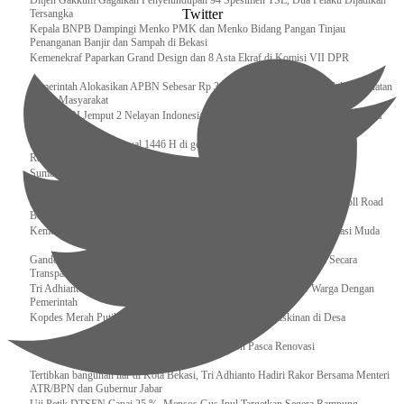
Ditjen Gakkum Gagalkan Penyelundupan 94 Spesimen TSL, Dua Pelaku Dijadikan
Twitter
Tersangka
Kepala BNPB Dampingi Menko PMK dan Menko Bidang Pangan Tinjau
Penanganan Banjir dan Sampah di Bekasi
Kemenekraf Paparkan Grand Design dan 8 Asta Ekraf di Komisi VII DPR
Pemerintah Alokasikan APBN Sebesar Rp 3,4 Triliun untuk Program Cek Kesehatan
Gratis Masyarakat
Bakamla RI Jemput 2 Nelayan Indonesia di Perbatasan Terluar Indonesia Malaysia
Sidang Isbat Awal Syawal 1446 H di gelar oleh Kementerian Agama pada 29
Ramadan
Sumber Daya Adalah Tantangan Penanganan Darurat Bencana di Daerah
Dukung Kelancaran Lalu Lintas Libur Idul Fitri 1446h / 2025m, Waskita Toll Road
Berlakukan Diskon Tarif Sebesar 20%
Kemenekraf – Kemeninves Perkuat Sinergi Demi Lapangan Kerja Generasi Muda
Gandeng KPK , Gus Ipul Memastikan Penyaluran Bansos Dilakukan Secara
Transparan dan Tepat Sasaran
Tri Adhianto Katakan : Tarling Sebagai Sarana Komunikasi Antar Warga Dengan
Pemerintah
Kopdes Merah Putih Instrumen Penting Pengentasan Kemiskinan di Desa
Presiden, Prabowo Subianto Resmikan 17 Stadion Pasca Renovasi
Tertibkan bangunan liar di Kota Bekasi, Tri Adhianto Hadiri Rakor Bersama Menteri
ATR/BPN dan Gubernur Jabar