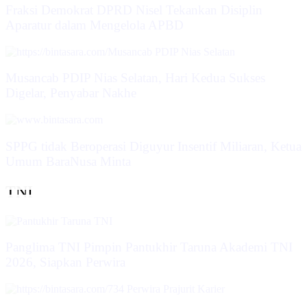
Fraksi Demokrat DPRD Nisel Tekankan Disiplin
Aparatur dalam Mengelola APBD
Musancab PDIP Nias Selatan, Hari Kedua Sukses
Digelar, Penyabar Nakhe
SPPG tidak Beroperasi Diguyur Insentif Miliaran, Ketua
Umum BaraNusa Minta
TNI
Panglima TNI Pimpin Pantukhir Taruna Akademi TNI
2026, Siapkan Perwira