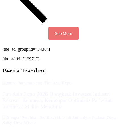
See More
[the_ad_group id=”3436″]
[the_ad id=”10971″]
Berita Tranding
Fun Asia Expo 2026 Dongkrak Investasi Industri
Rekreasi Keluarga, Kemenpar Optimistis Pariwisata
Indonesia Makin Mendunia