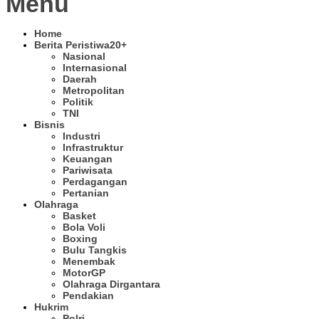
Menu
Home
Berita Peristiwa
20+
Nasional
Internasional
Daerah
Metropolitan
Politik
TNI
Bisnis
Industri
Infrastruktur
Keuangan
Pariwisata
Perdagangan
Pertanian
Olahraga
Basket
Bola Voli
Boxing
Bulu Tangkis
Menembak
MotorGP
Olahraga Dirgantara
Pendakian
Hukrim
Polri