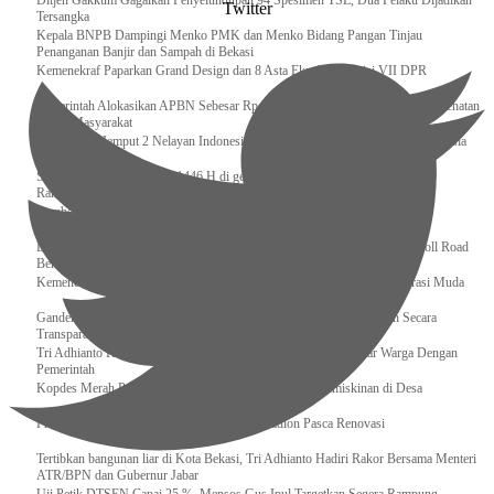
Ditjen Gakkum Gagalkan Penyelundupan 94 Spesimen TSL, Dua Pelaku Dijadikan
Twitter
Tersangka
Kepala BNPB Dampingi Menko PMK dan Menko Bidang Pangan Tinjau
Penanganan Banjir dan Sampah di Bekasi
Kemenekraf Paparkan Grand Design dan 8 Asta Ekraf di Komisi VII DPR
Pemerintah Alokasikan APBN Sebesar Rp 3,4 Triliun untuk Program Cek Kesehatan
Gratis Masyarakat
Bakamla RI Jemput 2 Nelayan Indonesia di Perbatasan Terluar Indonesia Malaysia
Sidang Isbat Awal Syawal 1446 H di gelar oleh Kementerian Agama pada 29
Ramadan
Sumber Daya Adalah Tantangan Penanganan Darurat Bencana di Daerah
Dukung Kelancaran Lalu Lintas Libur Idul Fitri 1446h / 2025m, Waskita Toll Road
Berlakukan Diskon Tarif Sebesar 20%
Kemenekraf – Kemeninves Perkuat Sinergi Demi Lapangan Kerja Generasi Muda
Gandeng KPK , Gus Ipul Memastikan Penyaluran Bansos Dilakukan Secara
Transparan dan Tepat Sasaran
Tri Adhianto Katakan : Tarling Sebagai Sarana Komunikasi Antar Warga Dengan
Pemerintah
Kopdes Merah Putih Instrumen Penting Pengentasan Kemiskinan di Desa
Presiden, Prabowo Subianto Resmikan 17 Stadion Pasca Renovasi
Tertibkan bangunan liar di Kota Bekasi, Tri Adhianto Hadiri Rakor Bersama Menteri
ATR/BPN dan Gubernur Jabar