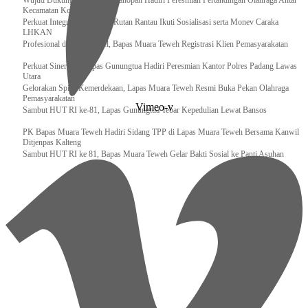
Wujud Dukungan, Lapas Kotanopan Hadiri Peresmian Pertandingan Olahraga Antar
Kecamatan Kotanopan
Perkuat Integritas Pegawai, Rutan Rantau Ikuti Sosialisasi serta Monev Caraka
LHKAN
‎Profesional dan Akuntabel, Bapas Muara Teweh Registrasi Klien Pemasyarakatan
Perkuat Sinergi, Kalapas Gunungtua Hadiri Peresmian Kantor Polres Padang Lawas
Utara
Gelorakan Spirit Kemerdekaan, Lapas Muara Teweh Resmi Buka Pekan Olahraga
Pemasyarakatan
Vimeo-v
Sambut HUT RI ke-81, Lapas Gunungtua Tebar Kepedulian Lewat Bansos
‎PK Bapas Muara Teweh Hadiri Sidang TPP di Lapas Muara Teweh Bersama Kanwil
Ditjenpas Kalteng
‎Sambut HUT RI ke 81, Bapas Muara Teweh Gelar Bakti Sosial ke Panti Asuhan