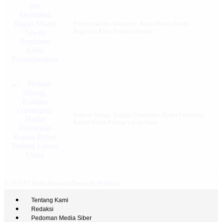
‎Profesional dan Akuntabel, Bapas Muara Teweh
Registrasi Klien Pemasyarakatan
Perkuat Sinergi, Kalapas Gunungtua Hadiri Peresmian
Kantor Polres Padang Lawas Utara
© 2026 PT Media Bintasara Design By
BobRiva
Tentang Kami
Redaksi
Pedoman Media Siber