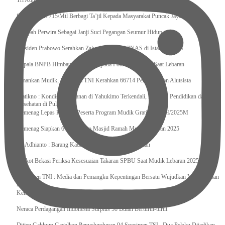
Tri Adhianto : Kota Bekasi Bisa Mempertahankan Keharmonisasian
Satgas Yonif 715/Mtl Berbagi Ta’jil Kepada Masyarakat Puncak Jaya
Sumpah Perwira Sebagai Janji Suci Pegangan Seumur Hidup
Presiden Prabowo Serahkan Zakat kepada BAZNAS di Istana Negara
Kepala BNPB Himbau Pemda Waspada Potensi Bencana Saat Lebaran
Amankan Mudik, Panglima TNI Kerahkan 66714 Personel Dan Alutsista
Pratikno : Kondisi Keamanan di Yahukimo Terkendali, Layanan Pendidikan dan
Kesehatan di Pulihkan
Kemenag Lepas Ratusan Peserta Program Mudik Gratis 1446 H/2025M
Kemenag Siapkan 6.180 Posko Masjid Ramah Mudik Lebaran 2025
Tri Adhianto : Barang Kadaluarsa Segera di Kembalikan
Walkot Bekasi Periksa Kesesuaian Takaran SPBU Saat Mudik Lebaran 2025
Kapuspen TNI : Media dan Pemangku Kepentingan Bersatu Wujudkan Mudik Aman
2025
Kemenekraf Ajak Kabinet Merah Putih Nobar Film Animasi Jumbo
Neraca Perdagangan Indonesia Surplus 58 Bulan Berturut-turut