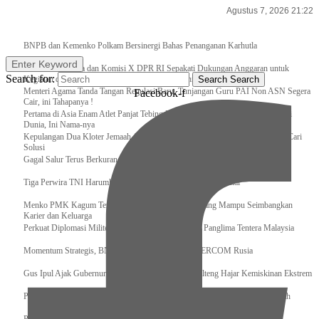
Agustus 7, 2026 21:22
Breaking News
BNPB dan Kemenko Polkam Bersinergi Bahas Penanganan Karhutla
Enter Keyword
Raker Kemenpora dan Komisi X DPR RI Sepakati Dukungan Anggaran untuk
Search for:
Kegiatan dan Program Prioritas Pemuda dan Olahraga
Search
Search
Menteri Agama Tanda Tangan Regulasi Baru, Tunjangan Guru PAI Non ASN Segera
Facebook-f
Cair, ini Tahapanya !
Pertama di Asia Enam Atlet Panjat Tebing Indonesia Taklukkan Tebing Tertinggi
Dunia, Ini Nama-nya
Kepulangan Dua Kloter Jemaah Asal Surabaya Tertunda, Kemenag Upayakan Cari
Solusi
Gagal Salur Terus Berkurang, Gus Ipul: 405 Ribu Lebih Bansos Cair
Tiga Perwira TNI Harumkan Indonesia Di Kancah Internasional
Menko PMK Kagum Terhadap Perempuan Modern yang Mampu Seimbangkan
Karier dan Keluarga
Perkuat Diplomasi Militer, Panglima TNI Terima CC Panglima Tentera Malaysia
Momentum Strategis, BNPB Terima Kunjungan EMERCOM Rusia
Gus Ipul Ajak Gubernur dan Bupati/Wali Kota se-Kalteng Hajar Kemiskinan Ekstrem
Panglima TNI Sambut Kedatangan Presiden RI Usai Lawatan ke Timur Tengah