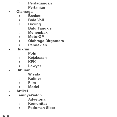
Perdagangan
Pertanian
Olahraga
Basket
Bola Voli
Boxing
Bulu Tangkis
Menembak
MotorGP
Olahraga Dirgantara
Pendakian
Hukrim
Polri
Kejaksaan
KPK
Lawyer
Hiburan
Wisata
Kuliner
Film
Model
Artikel
Lainnya
Watch
Advetorial
Komunitas
Pedoman Siber