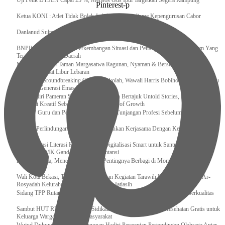
Uji Petik DTSEN Capai 25 %, Mensos Gus Ipul Targetkan Segera Rampung
Pinterest-p
Ketua KONI : Atlet Tidak Boleh Jadi Korban Dualisme Kepengurusan Cabor
Danlanud Sultan Hasanuddin Ikuti Exit Meeting Bersama BPK RI
BNPB Terus Memantau Perkembangan Situasi dan Penanganan Bencana Alam Yang
Terjadi di Beberapa Daerah
Menpar Pastikan Taman Margasatwa Ragunan, Nyaman & Bersih di Kunjungi
Wisatawan Saat Libur Lebaran
Resmikan Groundbreaking Gedung Sekolah, Wawali Harris Bobihoe : Tonggak Baru
Ciptakan Generasi Emas Masa Depan
Menghadiri Pameran Seni Meiro Collection Bertajuk Untold Stories, Irene Umar :
Ekonomi Kreatif Sebagai The New Engine of Growth
120.067 Guru dan Pengawas PAI Terima Tunjangan Profesi Sebelum Lebaran
Perkuat Perlindungan KI Kemenkum Sahkan Kerjasama Dengan Kemenbud
Transformasi Literasi Keuangan dan Digitalisasi Smart untuk Santri Produktif
Kemenko PMK Gandeng Beberapa Intansi
Peduli Sesama, Menekraf Tekankan Pentingnya Berbagi di Momen Ramadan
Wali Kota Bekasi, Tri Adhianto Lakukan Kegiatan Tarawih Keliling di Masjid Ar-
Rosyadah Kelurahan Jatirasa Kecamatan Jatiasih
Sidang TPP Rutan Rantau Pastikan Tamping Objektif Demi Pembinaan Berkualitas
Sambut HUT RI Ke-81, Rutan Sidikalang Gelar Pemeriksaan Kesehatan Gratis untuk
Keluarga Warga Binaan dan Masyarakat