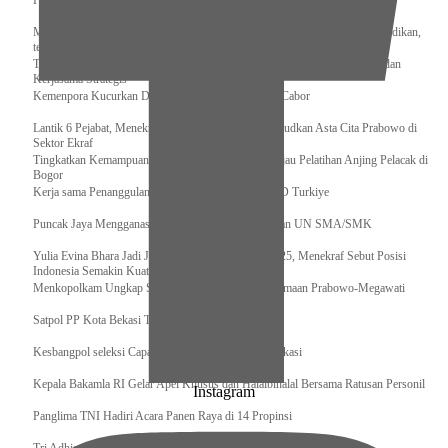
Pengurus Pusat Pordasi Pacu Dapat Pesan dari Sri Paduka
Menag RI dan Dua Menteri Yordania Jalin Sinergi Bidang Wakaf dan Pendidikan,
termasuk Beasiswa
Tiba di Tanah Air, Presiden Prabowo Subianto Bawa Komitmen Investasi dan
Kerjasama Strategis
Kemenpora Kucurkan Dana untuk Pelatnas pada 13 Cabor
Lantik 6 Pejabat, Menekraf Tegaskan Komitmen Wujudkan Asta Cita Prabowo di
Sektor Ekraf
Tingkatkan Kemampuan K9 TNI, Panglima TNI Tinjau Pelatihan Anjing Pelacak di
Bogor
Kerja sama Penanggulangan Bencana BNPB – AFAD Turkiye
Puncak Jaya Mengganas, TNI-POLRI Solid Amankan UN SMA/SMK
Yulia Evina Bhara Jadi Juri Festival Film Cannes 2025, Menekraf Sebut Posisi
Indonesia Semakin Kuat
Menkopolkam Ungkap Spirit Persatuan dan Kebersamaan Prabowo-Megawati
Satpol PP Kota Bekasi Tertibkan PPKS
Kesbangpol seleksi Capaska 736 Siswa/i se-Kota Bekasi
Kepala Bakamla RI Gelar Apel Khusus dan Halalbihalal Bersama Ratusan Personil
Instagram
Panglima TNI Hadiri Acara Panen Raya di 14 Propinsi