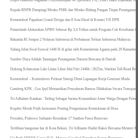
Ditjen Gakkum Gagalkan Penyelundupan 94 Spesimen TSL, Dua Pelaku Dijadikan Ter
Kepala BNPB Dampingi Menko PMK dan Menko Bidang Pangan Tinjau Penanganan Ba
Kemenekraf Paparkan Grand Design dan 8 Asta Ekraf di Komisi VII DPR
Pemerintah Alokasikan APBN Sebesar Rp 3,4 Triliun untuk Program Cek Kesehatan Gr
Bakamla RI Jemput 2 Nelayan Indonesia di Perbatasan Terluar Indonesia Malaysia
Sidang Isbat Awal Syawal 1446 H di gelar oleh Kementerian Agama pada 29 Ramadan
Sumber Daya Adalah Tantangan Penanganan Darurat Bencana di Daerah
Dukung Kelancaran Lalu Lintas Libur Idul Fitri 1446h / 2025m, Waskita Toll Road Be
Kemenekraf – Kemeninves Perkuat Sinergi Demi Lapangan Kerja Generasi Muda
Gandeng KPK , Gus Ipul Memastikan Penyaluran Bansos Dilakukan Secara Transparan
Tri Adhianto Katakan : Tarling Sebagai Sarana Komunikasi Antar Warga Dengan Pemer
Kopdes Merah Putih Instrumen Penting Pengentasan Kemiskinan di Desa
Presiden, Prabowo Subianto Resmikan 17 Stadion Pasca Renovasi
Tertibkan bangunan liar di Kota Bekasi, Tri Adhianto Hadiri Rakor Bersama Menteri