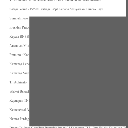
Tri Adhianto : Kota Bekasi Bisa Mempertahankan Keharmonisasian
Satgas Yonif 715/Mtl Berbagi Ta’jil Kepada Masyarakat Puncak Jaya
Sumpah Perwira Sebagai Janji Suci Pegangan Seumur Hidup
Presiden Prabowo Serahkan Zakat kepada BAZNAS di Istana Negara
Kepala BNPB Himbau Pemda Waspada Potensi Bencana Saat Lebaran
Amankan Mudik, Panglima TNI Kerahkan 66714 Personel Dan Alutsista
Pratikno : Kondisi Keamanan di Yahukimo Terkendali, Layanan Pendidikan dan Keseha
Kemenag Lepas Ratusan Peserta Program Mudik Gratis 1446 H/2025M
Kemenag Siapkan 6.180 Posko Masjid Ramah Mudik Lebaran 2025
Tri Adhianto : Barang Kadaluarsa Segera di Kembalikan
Walkot Bekasi Periksa Kesesuaian Takaran SPBU Saat Mudik Lebaran 2025
Kapuspen TNI : Media dan Pemangku Kepentingan Bersatu Wujudkan Mudik Aman 2
Kemenekraf Ajak Kabinet Merah Putih Nobar Film Animasi Jumbo
Neraca Perdagangan Indonesia Surplus 58 Bulan Berturut-turut