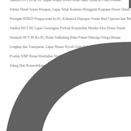
‎Sambut HUT RI ke 81, Bapas Muara Teweh Gelar Bakti Sosial ke Panti Asuhan
Setetes Darah Sejuta Harapan, Lapas Teluk Kuantan Menggelar Kegiatan Donor Darah
Peringati HDKD Pengayoman ke-81, Kakanwil Ditjenpas Sumut Ikuti Upacara dan Ta
Sambut HUT RI, Lapas Gunungtua Perkuat Kepedulian Melalui Aksi Donor Darah
Semarak HUT RI Ke-81, Rutan Sidikalang Buka Pekan Olahraga Warga Binaan
Lengkap dan Transparan, Lapas Muara Teweh Gelar Sidang TPP Integrasi 16 WBP
Produk WBP Rutan Humbahas Hadir di Kantor Pelayanan Imigrasi, Bukti Pembinaan S
Jelang Hari Kemerdekaan, Lapas Gunungsitoli Perkuat Deteksi Dini