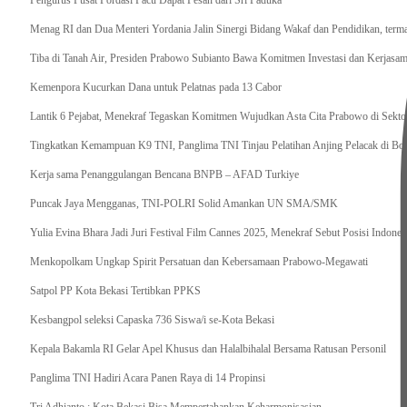
Pengurus Pusat Pordasi Pacu Dapat Pesan dari Sri Paduka
Menag RI dan Dua Menteri Yordania Jalin Sinergi Bidang Wakaf dan Pendidikan, ter
Tiba di Tanah Air, Presiden Prabowo Subianto Bawa Komitmen Investasi dan Kerjasama
Kemenpora Kucurkan Dana untuk Pelatnas pada 13 Cabor
Lantik 6 Pejabat, Menekraf Tegaskan Komitmen Wujudkan Asta Cita Prabowo di Sekto
Tingkatkan Kemampuan K9 TNI, Panglima TNI Tinjau Pelatihan Anjing Pelacak di Bo
Kerja sama Penanggulangan Bencana BNPB – AFAD Turkiye
Puncak Jaya Mengganas, TNI-POLRI Solid Amankan UN SMA/SMK
Yulia Evina Bhara Jadi Juri Festival Film Cannes 2025, Menekraf Sebut Posisi Indone
Menkopolkam Ungkap Spirit Persatuan dan Kebersamaan Prabowo-Megawati
Satpol PP Kota Bekasi Tertibkan PPKS
Kesbangpol seleksi Capaska 736 Siswa/i se-Kota Bekasi
Kepala Bakamla RI Gelar Apel Khusus dan Halalbihalal Bersama Ratusan Personil
Panglima TNI Hadiri Acara Panen Raya di 14 Propinsi