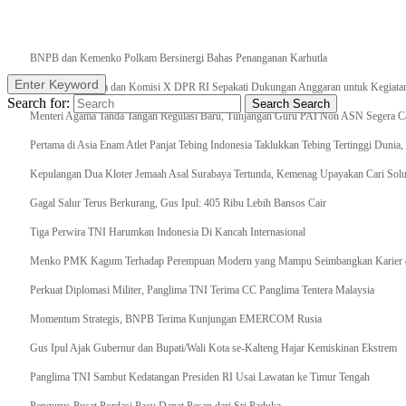
Breaking News
BNPB dan Kemenko Polkam Bersinergi Bahas Penanganan Karhutla
Enter Keyword
Raker Kemenpora dan Komisi X DPR RI Sepakati Dukungan Anggaran untuk Kegiatan 
Search for:
Search
Search
Menteri Agama Tanda Tangan Regulasi Baru, Tunjangan Guru PAI Non ASN Segera Cai
Pertama di Asia Enam Atlet Panjat Tebing Indonesia Taklukkan Tebing Tertinggi Dunia
Kepulangan Dua Kloter Jemaah Asal Surabaya Tertunda, Kemenag Upayakan Cari Solu
Gagal Salur Terus Berkurang, Gus Ipul: 405 Ribu Lebih Bansos Cair
Tiga Perwira TNI Harumkan Indonesia Di Kancah Internasional
Menko PMK Kagum Terhadap Perempuan Modern yang Mampu Seimbangkan Karier d
Perkuat Diplomasi Militer, Panglima TNI Terima CC Panglima Tentera Malaysia
Momentum Strategis, BNPB Terima Kunjungan EMERCOM Rusia
Gus Ipul Ajak Gubernur dan Bupati/Wali Kota se-Kalteng Hajar Kemiskinan Ekstrem
Panglima TNI Sambut Kedatangan Presiden RI Usai Lawatan ke Timur Tengah