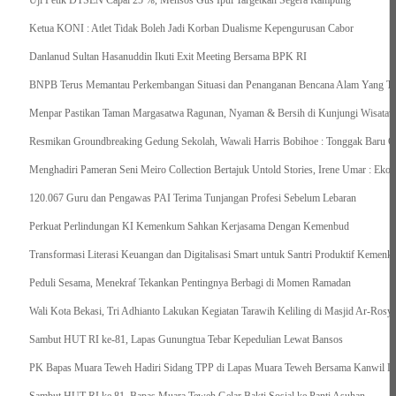
Uji Petik DTSEN Capai 25 %, Mensos Gus Ipul Targetkan Segera Rampung
Ketua KONI : Atlet Tidak Boleh Jadi Korban Dualisme Kepengurusan Cabor
Danlanud Sultan Hasanuddin Ikuti Exit Meeting Bersama BPK RI
BNPB Terus Memantau Perkembangan Situasi dan Penanganan Bencana Alam Yang Terj
Menpar Pastikan Taman Margasatwa Ragunan, Nyaman & Bersih di Kunjungi Wisatawa
Resmikan Groundbreaking Gedung Sekolah, Wawali Harris Bobihoe : Tonggak Baru C
Menghadiri Pameran Seni Meiro Collection Bertajuk Untold Stories, Irene Umar : Ek
120.067 Guru dan Pengawas PAI Terima Tunjangan Profesi Sebelum Lebaran
Perkuat Perlindungan KI Kemenkum Sahkan Kerjasama Dengan Kemenbud
Transformasi Literasi Keuangan dan Digitalisasi Smart untuk Santri Produktif Keme
Peduli Sesama, Menekraf Tekankan Pentingnya Berbagi di Momen Ramadan
Wali Kota Bekasi, Tri Adhianto Lakukan Kegiatan Tarawih Keliling di Masjid Ar-Rosya
Sambut HUT RI ke-81, Lapas Gunungtua Tebar Kepedulian Lewat Bansos
‎PK Bapas Muara Teweh Hadiri Sidang TPP di Lapas Muara Teweh Bersama Kanwil Di