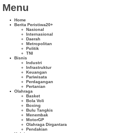
Menu
Home
Berita Peristiwa
20+
Nasional
Internasional
Daerah
Metropolitan
Politik
TNI
Bisnis
Industri
Infrastruktur
Keuangan
Pariwisata
Perdagangan
Pertanian
Olahraga
Basket
Bola Voli
Boxing
Bulu Tangkis
Menembak
MotorGP
Olahraga Dirgantara
Pendakian