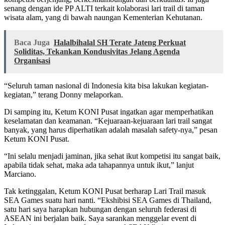
senang dengan ide PP ALTI terkait kolaborasi lari trail di taman
wisata alam, yang di bawah naungan Kementerian Kehutanan.
Baca Juga
Halalbihalal SH Terate Jateng Perkuat
Soliditas, Tekankan Kondusivitas Jelang Agenda
Organisasi
“Seluruh taman nasional di Indonesia kita bisa lakukan kegiatan-
kegiatan,” terang Donny melaporkan.
Di samping itu, Ketum KONI Pusat ingatkan agar memperhatikan
keselamatan dan keamanan. “Kejuaraan-kejuaraan lari trail sangat
banyak, yang harus diperhatikan adalah masalah safety-nya,” pesan
Ketum KONI Pusat.
“Ini selalu menjadi jaminan, jika sehat ikut kompetisi itu sangat baik,
apabila tidak sehat, maka ada tahapannya untuk ikut,” lanjut
Marciano.
Tak ketinggalan, Ketum KONI Pusat berharap Lari Trail masuk
SEA Games suatu hari nanti. “Ekshibisi SEA Games di Thailand,
satu hari saya harapkan hubungan dengan seluruh federasi di
ASEAN ini berjalan baik. Saya sarankan menggelar event di