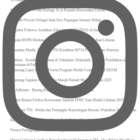
Tri Adhianto : Kota Bekasi Bisa Mempertahankan Keharmonisasian
Satgas Yonif 715/Mtl Berbagi Ta’jil Kepada Masyarakat Puncak Jaya
Sumpah Perwira Sebagai Janji Suci Pegangan Seumur Hidup
Presiden Prabowo Serahkan Zakat kepada BAZNAS di Istana Negara
Kepala BNPB Himbau Pemda Waspada Potensi Bencana Saat Lebaran
Amankan Mudik, Panglima TNI Kerahkan 66714 Personel Dan Alutsista
Pratikno : Kondisi Keamanan di Yahukimo Terkendali, Layanan Pendidikan dan
Kesehatan di Pulihkan
Kemenag Lepas Ratusan Peserta Program Mudik Gratis 1446 H/2025M
Kemenag Siapkan 6.180 Posko Masjid Ramah Mudik Lebaran 2025
Tri Adhianto : Barang Kadaluarsa Segera di Kembalikan
Walkot Bekasi Periksa Kesesuaian Takaran SPBU Saat Mudik Lebaran 2025
Kapuspen TNI : Media dan Pemangku Kepentingan Bersatu Wujudkan Mudik Aman
2025
Kemenekraf Ajak Kabinet Merah Putih Nobar Film Animasi Jumbo
Neraca Perdagangan Indonesia Surplus 58 Bulan Berturut-turut