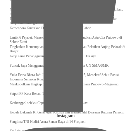
Pengurus Pusat Pordasi Pacu Dapat Pesan dari Sri Paduka
Menag RI dan Dua Menteri Yordania Jalin Sinergi Bidang Wakaf dan Pendidikan,
termasuk Beasiswa
Tiba di Tanah Air, Presiden Prabowo Subianto Bawa Komitmen Investasi dan
Kerjasama Strategis
Kemenpora Kucurkan Dana untuk Pelatnas pada 13 Cabor
Lantik 6 Pejabat, Menekraf Tegaskan Komitmen Wujudkan Asta Cita Prabowo di
Sektor Ekraf
Tingkatkan Kemampuan K9 TNI, Panglima TNI Tinjau Pelatihan Anjing Pelacak di
Bogor
Kerja sama Penanggulangan Bencana BNPB – AFAD Turkiye
Puncak Jaya Mengganas, TNI-POLRI Solid Amankan UN SMA/SMK
Yulia Evina Bhara Jadi Juri Festival Film Cannes 2025, Menekraf Sebut Posisi
Indonesia Semakin Kuat
Menkopolkam Ungkap Spirit Persatuan dan Kebersamaan Prabowo-Megawati
Satpol PP Kota Bekasi Tertibkan PPKS
Kesbangpol seleksi Capaska 736 Siswa/i se-Kota Bekasi
Kepala Bakamla RI Gelar Apel Khusus dan Halalbihalal Bersama Ratusan Personil
Instagram
Panglima TNI Hadiri Acara Panen Raya di 14 Propinsi