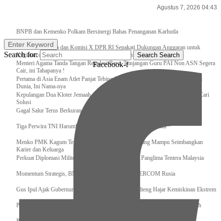
Agustus 7, 2026 04:43
Breaking News
BNPB dan Kemenko Polkam Bersinergi Bahas Penanganan Karhutla
Enter Keyword
Raker Kemenpora dan Komisi X DPR RI Sepakati Dukungan Anggaran untuk
Search for:
Kegiatan dan Program Prioritas Pemuda dan Olahraga
Search
Search
Menteri Agama Tanda Tangan Regulasi Baru, Tunjangan Guru PAI Non ASN Segera
Facebook-f
Cair, ini Tahapanya !
Pertama di Asia Enam Atlet Panjat Tebing Indonesia Taklukkan Tebing Tertinggi
Dunia, Ini Nama-nya
Kepulangan Dua Kloter Jemaah Asal Surabaya Tertunda, Kemenag Upayakan Cari
Solusi
Gagal Salur Terus Berkurang, Gus Ipul: 405 Ribu Lebih Bansos Cair
Tiga Perwira TNI Harumkan Indonesia Di Kancah Internasional
Menko PMK Kagum Terhadap Perempuan Modern yang Mampu Seimbangkan
Karier dan Keluarga
Perkuat Diplomasi Militer, Panglima TNI Terima CC Panglima Tentera Malaysia
Momentum Strategis, BNPB Terima Kunjungan EMERCOM Rusia
Gus Ipul Ajak Gubernur dan Bupati/Wali Kota se-Kalteng Hajar Kemiskinan Ekstrem
Panglima TNI Sambut Kedatangan Presiden RI Usai Lawatan ke Timur Tengah