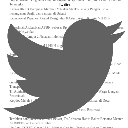
Ditjen Gakkum Gagalkan Penyelundupan 94 Spesimen TSL, Dua Pelaku Dijadikan
Twitter
Tersangka
Kepala BNPB Dampingi Menko PMK dan Menko Bidang Pangan Tinjau
Penanganan Banjir dan Sampah di Bekasi
Kemenekraf Paparkan Grand Design dan 8 Asta Ekraf di Komisi VII DPR
Pemerintah Alokasikan APBN Sebesar Rp 3,4 Triliun untuk Program Cek Kesehatan
Gratis Masyarakat
Bakamla RI Jemput 2 Nelayan Indonesia di Perbatasan Terluar Indonesia Malaysia
Sidang Isbat Awal Syawal 1446 H di gelar oleh Kementerian Agama pada 29
Ramadan
Sumber Daya Adalah Tantangan Penanganan Darurat Bencana di Daerah
Dukung Kelancaran Lalu Lintas Libur Idul Fitri 1446h / 2025m, Waskita Toll Road
Berlakukan Diskon Tarif Sebesar 20%
Kemenekraf – Kemeninves Perkuat Sinergi Demi Lapangan Kerja Generasi Muda
Gandeng KPK , Gus Ipul Memastikan Penyaluran Bansos Dilakukan Secara
Transparan dan Tepat Sasaran
Tri Adhianto Katakan : Tarling Sebagai Sarana Komunikasi Antar Warga Dengan
Pemerintah
Kopdes Merah Putih Instrumen Penting Pengentasan Kemiskinan di Desa
Presiden, Prabowo Subianto Resmikan 17 Stadion Pasca Renovasi
Tertibkan bangunan liar di Kota Bekasi, Tri Adhianto Hadiri Rakor Bersama Menteri
ATR/BPN dan Gubernur Jabar