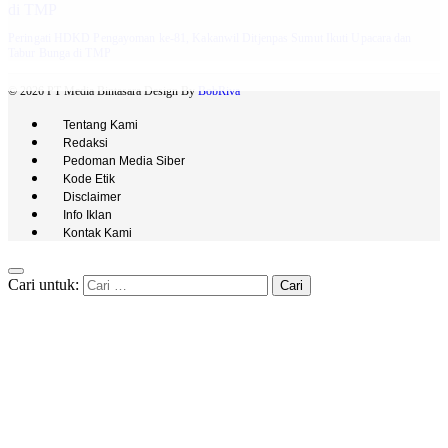
Peringati HDKD Pengayoman ke-81, Kakanwil Ditjenpas Sumut Ikuti Upacara dan
Tabur Bunga di TMP
© 2026 PT Media Bintasara Design By
BobRiva
Tentang Kami
Redaksi
Pedoman Media Siber
Kode Etik
Disclaimer
Info Iklan
Kontak Kami
Cari untuk: