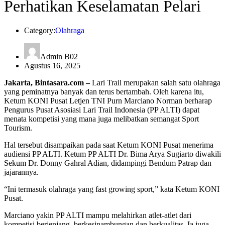
Perhatikan Keselamatan Pelari
Category:
Olahraga
Admin B02
Agustus 16, 2025
Jakarta, Bintasara.com –
Lari Trail merupakan salah satu olahraga
yang peminatnya banyak dan terus bertambah. Oleh karena itu,
Ketum KONI Pusat Letjen TNI Purn Marciano Norman berharap
Pengurus Pusat Asosiasi Lari Trail Indonesia (PP ALTI) dapat
menata kompetisi yang mana juga melibatkan semangat Sport
Tourism.
Hal tersebut disampaikan pada saat Ketum KONI Pusat menerima
audiensi PP ALTI. Ketum PP ALTI Dr. Bima Arya Sugiarto diwakili
Sekum Dr. Donny Gahral Adian, didampingi Bendum Patrap dan
jajarannya.
“Ini termasuk olahraga yang fast growing sport,” kata Ketum KONI
Pusat.
Marciano yakin PP ALTI mampu melahirkan atlet-atlet dari
kompetisi berjenjang, berkesinambungan dan berkualitas. Ia juga