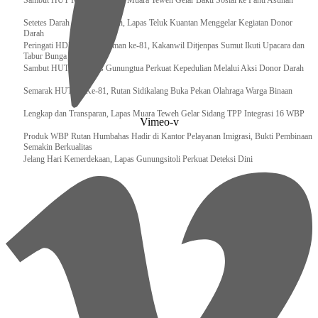
‎Sambut HUT RI ke 81, Bapas Muara Teweh Gelar Bakti Sosial ke Panti Asuhan
Setetes Darah Sejuta Harapan, Lapas Teluk Kuantan Menggelar Kegiatan Donor
Darah
Peringati HDKD Pengayoman ke-81, Kakanwil Ditjenpas Sumut Ikuti Upacara dan
Tabur Bunga di TMP
Sambut HUT RI, Lapas Gunungtua Perkuat Kepedulian Melalui Aksi Donor Darah
Semarak HUT RI Ke-81, Rutan Sidikalang Buka Pekan Olahraga Warga Binaan
Lengkap dan Transparan, Lapas Muara Teweh Gelar Sidang TPP Integrasi 16 WBP
Vimeo-v
Produk WBP Rutan Humbahas Hadir di Kantor Pelayanan Imigrasi, Bukti Pembinaan
Semakin Berkualitas
Jelang Hari Kemerdekaan, Lapas Gunungsitoli Perkuat Deteksi Dini