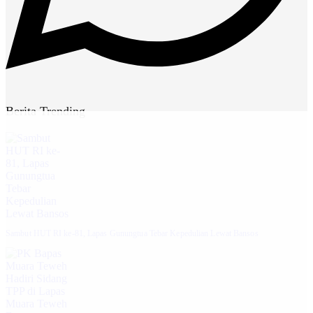
Berita Trending
Sambut HUT RI ke-81, Lapas Gunungtua Tebar Kepedulian Lewat Bansos