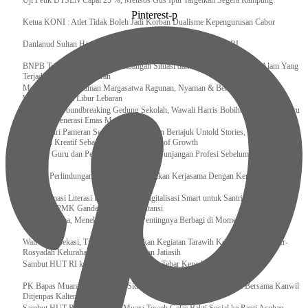
Uji Petik DTSEN Capai 25 %, Mensos Gus Ipul Targetkan Segera Rampung
Pinterest-p
Ketua KONI : Atlet Tidak Boleh Jadi Korban Dualisme Kepengurusan Cabor
Danlanud Sultan Hasanuddin Ikuti Exit Meeting Bersama BPK RI
BNPB Terus Memantau Perkembangan Situasi dan Penanganan Bencana Alam Yang
Terjadi di Beberapa Daerah
Menpar Pastikan Taman Margasatwa Ragunan, Nyaman & Bersih di Kunjungi
Wisatawan Saat Libur Lebaran
Resmikan Groundbreaking Gedung Sekolah, Wawali Harris Bobihoe : Tonggak Baru
Ciptakan Generasi Emas Masa Depan
Menghadiri Pameran Seni Meiro Collection Bertajuk Untold Stories, Irene Umar :
Ekonomi Kreatif Sebagai The New Engine of Growth
120.067 Guru dan Pengawas PAI Terima Tunjangan Profesi Sebelum Lebaran
Perkuat Perlindungan KI Kemenkum Sahkan Kerjasama Dengan Kemenbud
Transformasi Literasi Keuangan dan Digitalisasi Smart untuk Santri Produktif
Kemenko PMK Gandeng Beberapa Intansi
Peduli Sesama, Menekraf Tekankan Pentingnya Berbagi di Momen Ramadan
Wali Kota Bekasi, Tri Adhianto Lakukan Kegiatan Tarawih Keliling di Masjid Ar-
Rosyadah Kelurahan Jatirasa Kecamatan Jatiasih
Sambut HUT RI ke-81, Lapas Gunungtua Tebar Kepedulian Lewat Bansos
‎PK Bapas Muara Teweh Hadiri Sidang TPP di Lapas Muara Teweh Bersama Kanwil
Ditjenpas Kalteng