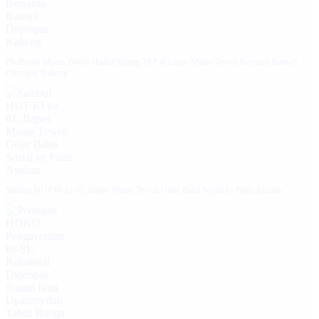
‎PK Bapas Muara Teweh Hadiri Sidang TPP di Lapas Muara Teweh Bersama Kanwil
Ditjenpas Kalteng
‎Sambut HUT RI ke 81, Bapas Muara Teweh Gelar Bakti Sosial ke Panti Asuhan