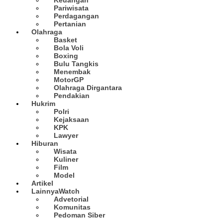
Pariwisata
Perdagangan
Pertanian
Olahraga
Basket
Bola Voli
Boxing
Bulu Tangkis
Menembak
MotorGP
Olahraga Dirgantara
Pendakian
Hukrim
Polri
Kejaksaan
KPK
Lawyer
Hiburan
Wisata
Kuliner
Film
Model
Artikel
Lainnya
Watch
Advetorial
Komunitas
Pedoman Siber