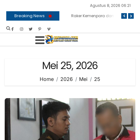
Agustus 8, 2026 06:21
Breaking News
‎Sambut HUT RI ke 81, Bapas Muara Teweh Gelar Bakti Sosial ke Panti Asuhan
BNPB dan Kemenko Polkam Bersinergi Bahas Penanganan Karhutla
Raker Kemenpora dan Komisi X DPR RI Sepakati Dukungan Anggaran untuk Kegiatan dan Program Prioritas Pemuda dan Olahraga
Mei 25, 2026
Home
2026
Mei
25