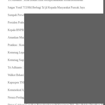
Tri Adhianto : Kota Bekasi Bisa Mempertahankan Keharmonisasian
Satgas Yonif 715/Mtl Berbagi Ta’jil Kepada Masyarakat Puncak Jaya
Sumpah Perwira Sebagai Janji Suci Pegangan Seumur Hidup
Presiden Prabowo Serahkan Zakat kepada BAZNAS di Istana Negara
Kepala BNPB Himbau Pemda Waspada Potensi Bencana Saat Lebaran
Amankan Mudik, Panglima TNI Kerahkan 66714 Personel Dan Alutsista
Pratikno : Kondisi Keamanan di Yahukimo Terkendali, Layanan Pendidikan dan Keseha
Kemenag Lepas Ratusan Peserta Program Mudik Gratis 1446 H/2025M
Kemenag Siapkan 6.180 Posko Masjid Ramah Mudik Lebaran 2025
Tri Adhianto : Barang Kadaluarsa Segera di Kembalikan
Walkot Bekasi Periksa Kesesuaian Takaran SPBU Saat Mudik Lebaran 2025
Kapuspen TNI : Media dan Pemangku Kepentingan Bersatu Wujudkan Mudik Aman 2
Kemenekraf Ajak Kabinet Merah Putih Nobar Film Animasi Jumbo
Neraca Perdagangan Indonesia Surplus 58 Bulan Berturut-turut