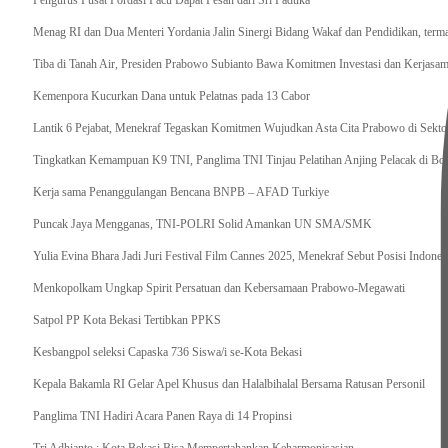
Pengurus Pusat Pordasi Pacu Dapat Pesan dari Sri Paduka
Menag RI dan Dua Menteri Yordania Jalin Sinergi Bidang Wakaf dan Pendidikan, ter
Tiba di Tanah Air, Presiden Prabowo Subianto Bawa Komitmen Investasi dan Kerjasama
Kemenpora Kucurkan Dana untuk Pelatnas pada 13 Cabor
Lantik 6 Pejabat, Menekraf Tegaskan Komitmen Wujudkan Asta Cita Prabowo di Sekto
Tingkatkan Kemampuan K9 TNI, Panglima TNI Tinjau Pelatihan Anjing Pelacak di Bo
Kerja sama Penanggulangan Bencana BNPB – AFAD Turkiye
Puncak Jaya Mengganas, TNI-POLRI Solid Amankan UN SMA/SMK
Yulia Evina Bhara Jadi Juri Festival Film Cannes 2025, Menekraf Sebut Posisi Indone
Menkopolkam Ungkap Spirit Persatuan dan Kebersamaan Prabowo-Megawati
Satpol PP Kota Bekasi Tertibkan PPKS
Kesbangpol seleksi Capaska 736 Siswa/i se-Kota Bekasi
Kepala Bakamla RI Gelar Apel Khusus dan Halalbihalal Bersama Ratusan Personil
Panglima TNI Hadiri Acara Panen Raya di 14 Propinsi