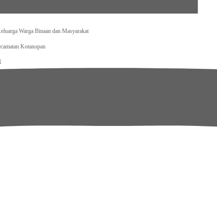
dan Layanan Tetap Berjalan
Keluarga Warga Binaan dan Masyarakat
ecamatan Kotanopan
N
ara
syarakatan