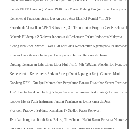
Ditjen Gakkum Gagalkan Penyelundupan 94 Spesimen TSL, Dua Pelaku Dijadikan Ter
Kepala BNPB Dampingi Menko PMK dan Menko Bidang Pangan Tinjau Penanganan Ba
Kemenekraf Paparkan Grand Design dan 8 Asta Ekraf di Komisi VII DPR
Pemerintah Alokasikan APBN Sebesar Rp 3,4 Triliun untuk Program Cek Kesehatan Gr
Bakamla RI Jemput 2 Nelayan Indonesia di Perbatasan Terluar Indonesia Malaysia
Sidang Isbat Awal Syawal 1446 H di gelar oleh Kementerian Agama pada 29 Ramadan
Sumber Daya Adalah Tantangan Penanganan Darurat Bencana di Daerah
Dukung Kelancaran Lalu Lintas Libur Idul Fitri 1446h / 2025m, Waskita Toll Road Be
Kemenekraf – Kemeninves Perkuat Sinergi Demi Lapangan Kerja Generasi Muda
Gandeng KPK , Gus Ipul Memastikan Penyaluran Bansos Dilakukan Secara Transparan
Tri Adhianto Katakan : Tarling Sebagai Sarana Komunikasi Antar Warga Dengan Pemer
Kopdes Merah Putih Instrumen Penting Pengentasan Kemiskinan di Desa
Presiden, Prabowo Subianto Resmikan 17 Stadion Pasca Renovasi
Tertibkan bangunan liar di Kota Bekasi, Tri Adhianto Hadiri Rakor Bersama Menteri