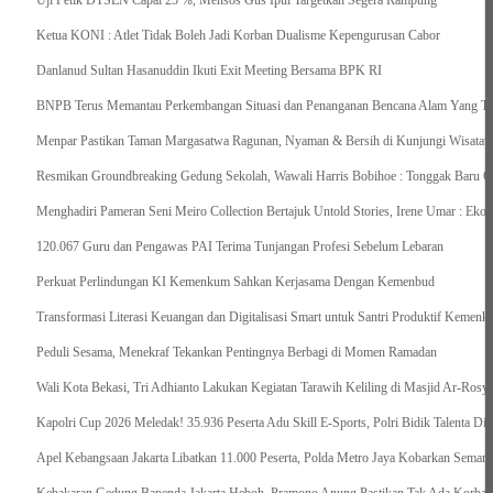
Uji Petik DTSEN Capai 25 %, Mensos Gus Ipul Targetkan Segera Rampung
Ketua KONI : Atlet Tidak Boleh Jadi Korban Dualisme Kepengurusan Cabor
Danlanud Sultan Hasanuddin Ikuti Exit Meeting Bersama BPK RI
BNPB Terus Memantau Perkembangan Situasi dan Penanganan Bencana Alam Yang Terj
Menpar Pastikan Taman Margasatwa Ragunan, Nyaman & Bersih di Kunjungi Wisatawa
Resmikan Groundbreaking Gedung Sekolah, Wawali Harris Bobihoe : Tonggak Baru C
Menghadiri Pameran Seni Meiro Collection Bertajuk Untold Stories, Irene Umar : Ek
120.067 Guru dan Pengawas PAI Terima Tunjangan Profesi Sebelum Lebaran
Perkuat Perlindungan KI Kemenkum Sahkan Kerjasama Dengan Kemenbud
Transformasi Literasi Keuangan dan Digitalisasi Smart untuk Santri Produktif Keme
Peduli Sesama, Menekraf Tekankan Pentingnya Berbagi di Momen Ramadan
Wali Kota Bekasi, Tri Adhianto Lakukan Kegiatan Tarawih Keliling di Masjid Ar-Rosya
Kapolri Cup 2026 Meledak! 35.936 Peserta Adu Skill E-Sports, Polri Bidik Talenta Dig
Apel Kebangsaan Jakarta Libatkan 11.000 Peserta, Polda Metro Jaya Kobarkan Semang