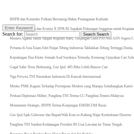
Breaking News
BNPB dan Kemenko Polkam Bersinergi Bahas Penanganan Karhutla
Enter Keyword
Raker Kemenpora dan Komisi X DPR RI Sepakati Dukungan Anggaran untuk Kegiatan 
Search for:
Search
Search
Menteri Agama Tanda Tangan Regulasi Baru, Tunjangan Guru PAI Non ASN Segera Cai
Pertama di Asia Enam Atlet Panjat Tebing Indonesia Taklukkan Tebing Tertinggi Dunia
Kepulangan Dua Kloter Jemaah Asal Surabaya Tertunda, Kemenag Upayakan Cari Solu
Gagal Salur Terus Berkurang, Gus Ipul: 405 Ribu Lebih Bansos Cair
Tiga Perwira TNI Harumkan Indonesia Di Kancah Internasional
Menko PMK Kagum Terhadap Perempuan Modern yang Mampu Seimbangkan Karier d
Perkuat Diplomasi Militer, Panglima TNI Terima CC Panglima Tentera Malaysia
Momentum Strategis, BNPB Terima Kunjungan EMERCOM Rusia
Gus Ipul Ajak Gubernur dan Bupati/Wali Kota se-Kalteng Hajar Kemiskinan Ekstrem
Panglima TNI Sambut Kedatangan Presiden RI Usai Lawatan ke Timur Tengah