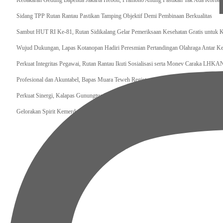
Kebakaran Gedung Bapenda Jakarta Heboh, Pramono Anung Pastikan Tak Ada Korban 
Sidang TPP Rutan Rantau Pastikan Tamping Objektif Demi Pembinaan Berkualitas
Sambut HUT RI Ke-81, Rutan Sidikalang Gelar Pemeriksaan Kesehatan Gratis untuk 
Wujud Dukungan, Lapas Kotanopan Hadiri Peresmian Pertandingan Olahraga Antar K
Perkuat Integritas Pegawai, Rutan Rantau Ikuti Sosialisasi serta Monev Caraka LHKA
‎Profesional dan Akuntabel, Bapas Muara Teweh Registrasi Klien Pemasyarakatan
Perkuat Sinergi, Kalapas Gunungtua Hadiri Peresmian Kantor Polres Padang Lawas Ut
Gelorakan Spirit Kemerdekaan, Lapas Muara Teweh Resmi Buka Pekan Olahraga Pema