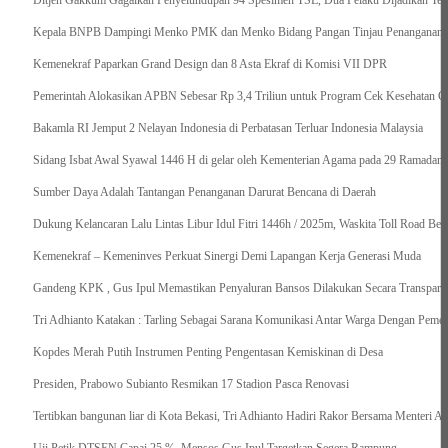
Ditjen Gakkum Gagalkan Penyelundupan 94 Spesimen TSL, Dua Pelaku Dijadikan Ter
Kepala BNPB Dampingi Menko PMK dan Menko Bidang Pangan Tinjau Penanganan Ba
Kemenekraf Paparkan Grand Design dan 8 Asta Ekraf di Komisi VII DPR
Pemerintah Alokasikan APBN Sebesar Rp 3,4 Triliun untuk Program Cek Kesehatan Gr
Bakamla RI Jemput 2 Nelayan Indonesia di Perbatasan Terluar Indonesia Malaysia
Sidang Isbat Awal Syawal 1446 H di gelar oleh Kementerian Agama pada 29 Ramadan
Sumber Daya Adalah Tantangan Penanganan Darurat Bencana di Daerah
Dukung Kelancaran Lalu Lintas Libur Idul Fitri 1446h / 2025m, Waskita Toll Road Be
Kemenekraf – Kemeninves Perkuat Sinergi Demi Lapangan Kerja Generasi Muda
Gandeng KPK , Gus Ipul Memastikan Penyaluran Bansos Dilakukan Secara Transparan
Tri Adhianto Katakan : Tarling Sebagai Sarana Komunikasi Antar Warga Dengan Pemer
Kopdes Merah Putih Instrumen Penting Pengentasan Kemiskinan di Desa
Presiden, Prabowo Subianto Resmikan 17 Stadion Pasca Renovasi
Tertibkan bangunan liar di Kota Bekasi, Tri Adhianto Hadiri Rakor Bersama Menteri