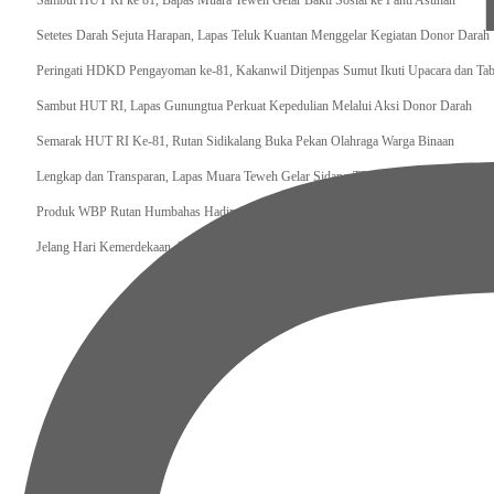
‎Sambut HUT RI ke 81, Bapas Muara Teweh Gelar Bakti Sosial ke Panti Asuhan
Setetes Darah Sejuta Harapan, Lapas Teluk Kuantan Menggelar Kegiatan Donor Darah
Peringati HDKD Pengayoman ke-81, Kakanwil Ditjenpas Sumut Ikuti Upacara dan Ta
Sambut HUT RI, Lapas Gunungtua Perkuat Kepedulian Melalui Aksi Donor Darah
Semarak HUT RI Ke-81, Rutan Sidikalang Buka Pekan Olahraga Warga Binaan
Lengkap dan Transparan, Lapas Muara Teweh Gelar Sidang TPP Integrasi 16 WBP
Produk WBP Rutan Humbahas Hadir di Kantor Pelayanan Imigrasi, Bukti Pembinaan S
Jelang Hari Kemerdekaan, Lapas Gunungsitoli Perkuat Deteksi Dini