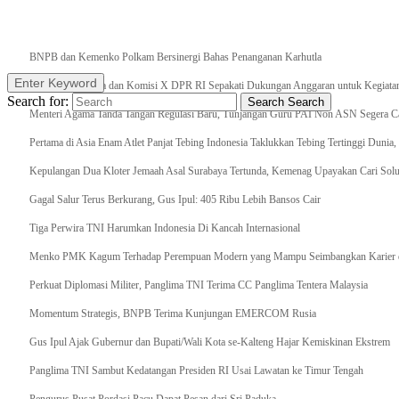
Breaking News
BNPB dan Kemenko Polkam Bersinergi Bahas Penanganan Karhutla
Enter Keyword
Raker Kemenpora dan Komisi X DPR RI Sepakati Dukungan Anggaran untuk Kegiatan 
Search for:
Search
Search
Menteri Agama Tanda Tangan Regulasi Baru, Tunjangan Guru PAI Non ASN Segera Cai
Pertama di Asia Enam Atlet Panjat Tebing Indonesia Taklukkan Tebing Tertinggi Dunia
Kepulangan Dua Kloter Jemaah Asal Surabaya Tertunda, Kemenag Upayakan Cari Solu
Gagal Salur Terus Berkurang, Gus Ipul: 405 Ribu Lebih Bansos Cair
Tiga Perwira TNI Harumkan Indonesia Di Kancah Internasional
Menko PMK Kagum Terhadap Perempuan Modern yang Mampu Seimbangkan Karier d
Perkuat Diplomasi Militer, Panglima TNI Terima CC Panglima Tentera Malaysia
Momentum Strategis, BNPB Terima Kunjungan EMERCOM Rusia
Gus Ipul Ajak Gubernur dan Bupati/Wali Kota se-Kalteng Hajar Kemiskinan Ekstrem
Panglima TNI Sambut Kedatangan Presiden RI Usai Lawatan ke Timur Tengah