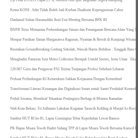
Uji Petik DTSEN Capai 25 %, Mensos Gus Ipul Targetkan Segera Rampung
Ketua KONI : Atlet Tidak Boleh Jadi Korban Dualisme Kepengurusan Cabor
Danlanud Sultan Hasanuddin Ikuti Exit Meeting Bersama BPK RI
BNPB Terus Memantau Perkembangan Situasi dan Penanganan Bencana Alam Yang Terj
Menpar Pastikan Taman Margasatwa Ragunan, Nyaman & Bersih di Kunjungi Wisatawa
Resmikan Groundbreaking Gedung Sekolah, Wawali Harris Bobihoe : Tonggak Baru C
Menghadiri Pameran Seni Meiro Collection Bertajuk Untold Stories, Irene Umar : Ek
120.067 Guru dan Pengawas PAI Terima Tunjangan Profesi Sebelum Lebaran
Perkuat Perlindungan KI Kemenkum Sahkan Kerjasama Dengan Kemenbud
Transformasi Literasi Keuangan dan Digitalisasi Smart untuk Santri Produktif Keme
Peduli Sesama, Menekraf Tekankan Pentingnya Berbagi di Momen Ramadan
Wali Kota Bekasi, Tri Adhianto Lakukan Kegiatan Tarawih Keliling di Masjid Ar-Rosya
Sambut HUT RI ke-81, Lapas Gunungtua Tebar Kepedulian Lewat Bansos
‎PK Bapas Muara Teweh Hadiri Sidang TPP di Lapas Muara Teweh Bersama Kanwil Di