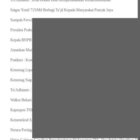
Tri Adhianto : Kota Bekasi Bisa Mempertahankan Keharmonisasian
Satgas Yonif 715/Mtl Berbagi Ta’jil Kepada Masyarakat Puncak Jaya
Sumpah Perwira Sebagai Janji Suci Pegangan Seumur Hidup
Presiden Prabowo Serahkan Zakat kepada BAZNAS di Istana Negara
Kepala BNPB Himbau Pemda Waspada Potensi Bencana Saat Lebaran
Amankan Mudik, Panglima TNI Kerahkan 66714 Personel Dan Alutsista
Pratikno : Kondisi Keamanan di Yahukimo Terkendali, Layanan Pendidikan dan Keseha
Kemenag Lepas Ratusan Peserta Program Mudik Gratis 1446 H/2025M
Kemenag Siapkan 6.180 Posko Masjid Ramah Mudik Lebaran 2025
Tri Adhianto : Barang Kadaluarsa Segera di Kembalikan
Walkot Bekasi Periksa Kesesuaian Takaran SPBU Saat Mudik Lebaran 2025
Kapuspen TNI : Media dan Pemangku Kepentingan Bersatu Wujudkan Mudik Aman 2
Kemenekraf Ajak Kabinet Merah Putih Nobar Film Animasi Jumbo
Neraca Perdagangan Indonesia Surplus 58 Bulan Berturut-turut