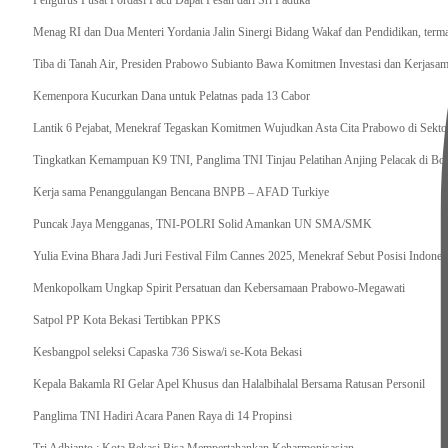
Pengurus Pusat Pordasi Pacu Dapat Pesan dari Sri Paduka
Menag RI dan Dua Menteri Yordania Jalin Sinergi Bidang Wakaf dan Pendidikan, ter
Tiba di Tanah Air, Presiden Prabowo Subianto Bawa Komitmen Investasi dan Kerjasama
Kemenpora Kucurkan Dana untuk Pelatnas pada 13 Cabor
Lantik 6 Pejabat, Menekraf Tegaskan Komitmen Wujudkan Asta Cita Prabowo di Sekto
Tingkatkan Kemampuan K9 TNI, Panglima TNI Tinjau Pelatihan Anjing Pelacak di Bo
Kerja sama Penanggulangan Bencana BNPB – AFAD Turkiye
Puncak Jaya Mengganas, TNI-POLRI Solid Amankan UN SMA/SMK
Yulia Evina Bhara Jadi Juri Festival Film Cannes 2025, Menekraf Sebut Posisi Indone
Menkopolkam Ungkap Spirit Persatuan dan Kebersamaan Prabowo-Megawati
Satpol PP Kota Bekasi Tertibkan PPKS
Kesbangpol seleksi Capaska 736 Siswa/i se-Kota Bekasi
Kepala Bakamla RI Gelar Apel Khusus dan Halalbihalal Bersama Ratusan Personil
Panglima TNI Hadiri Acara Panen Raya di 14 Propinsi