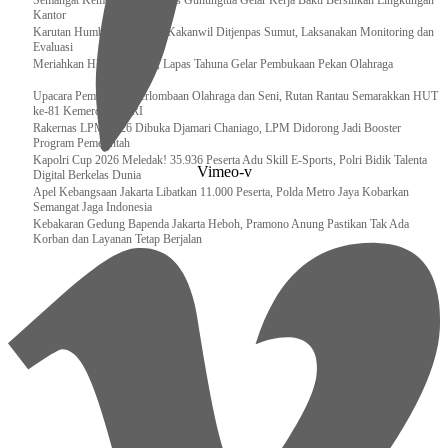
Semangat Kemerdekaan, Lapas Gunungtua Gelar Kerja Bakti Bersihkan Lingkungan
Kantor
Karutan Humbahas Sambut Kakanwil Ditjenpas Sumut, Laksanakan Monitoring dan
Evaluasi
Meriahkan HUT RI ke-81, Lapas Tahuna Gelar Pembukaan Pekan Olahraga
Upacara Pembukaan Perlombaan Olahraga dan Seni, Rutan Rantau Semarakkan HUT
ke-81 Kemerdekaan RI
Rakernas LPM 2026 Dibuka Djamari Chaniago, LPM Didorong Jadi Booster
Program Pemerintah
Kapolri Cup 2026 Meledak! 35.936 Peserta Adu Skill E-Sports, Polri Bidik Talenta
Vimeo-v
Digital Berkelas Dunia
Apel Kebangsaan Jakarta Libatkan 11.000 Peserta, Polda Metro Jaya Kobarkan
Semangat Jaga Indonesia
Kebakaran Gedung Bapenda Jakarta Heboh, Pramono Anung Pastikan Tak Ada
Korban dan Layanan Tetap Berjalan