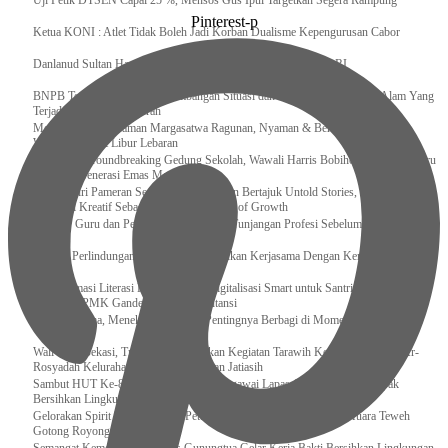
Uji Petik DTSEN Capai 25 %, Mensos Gus Ipul Targetkan Segera Rampung
Pinterest-p
Ketua KONI : Atlet Tidak Boleh Jadi Korban Dualisme Kepengurusan Cabor
Danlanud Sultan Hasanuddin Ikuti Exit Meeting Bersama BPK RI
BNPB Terus Memantau Perkembangan Situasi dan Penanganan Bencana Alam Yang
Terjadi di Beberapa Daerah
Menpar Pastikan Taman Margasatwa Ragunan, Nyaman & Bersih di Kunjungi
Wisatawan Saat Libur Lebaran
Resmikan Groundbreaking Gedung Sekolah, Wawali Harris Bobihoe : Tonggak Baru
Ciptakan Generasi Emas Masa Depan
Menghadiri Pameran Seni Meiro Collection Bertajuk Untold Stories, Irene Umar :
Ekonomi Kreatif Sebagai The New Engine of Growth
120.067 Guru dan Pengawas PAI Terima Tunjangan Profesi Sebelum Lebaran
Perkuat Perlindungan KI Kemenkum Sahkan Kerjasama Dengan Kemenbud
Transformasi Literasi Keuangan dan Digitalisasi Smart untuk Santri Produktif
Kemenko PMK Gandeng Beberapa Intansi
Peduli Sesama, Menekraf Tekankan Pentingnya Berbagi di Momen Ramadan
Wali Kota Bekasi, Tri Adhianto Lakukan Kegiatan Tarawih Keliling di Masjid Ar-
Rosyadah Kelurahan Jatirasa Kecamatan Jatiasih
Sambut HUT Ke-81 Kemerdekaan RI, Pegawai Lapas Gunungsitoli Kompak
Bersihkan Lingkungan Kantor
Gelorakan Spirit Kemerdekaan, Petugas dan Warga Binaan Lapas Muara Teweh
Gotong Royong Kurve Masjid