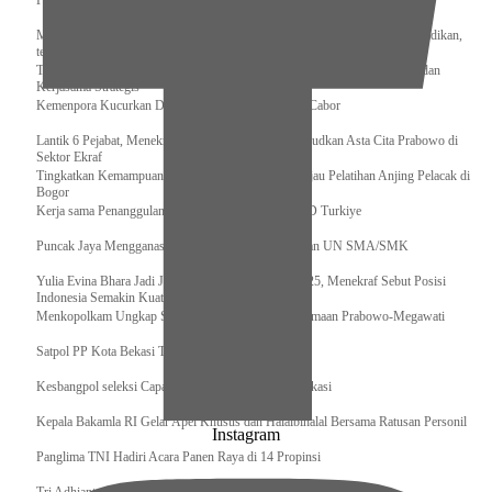
Pengurus Pusat Pordasi Pacu Dapat Pesan dari Sri Paduka
Menag RI dan Dua Menteri Yordania Jalin Sinergi Bidang Wakaf dan Pendidikan,
termasuk Beasiswa
Tiba di Tanah Air, Presiden Prabowo Subianto Bawa Komitmen Investasi dan
Kerjasama Strategis
Kemenpora Kucurkan Dana untuk Pelatnas pada 13 Cabor
Lantik 6 Pejabat, Menekraf Tegaskan Komitmen Wujudkan Asta Cita Prabowo di
Sektor Ekraf
Tingkatkan Kemampuan K9 TNI, Panglima TNI Tinjau Pelatihan Anjing Pelacak di
Bogor
Kerja sama Penanggulangan Bencana BNPB – AFAD Turkiye
Puncak Jaya Mengganas, TNI-POLRI Solid Amankan UN SMA/SMK
Yulia Evina Bhara Jadi Juri Festival Film Cannes 2025, Menekraf Sebut Posisi
Indonesia Semakin Kuat
Menkopolkam Ungkap Spirit Persatuan dan Kebersamaan Prabowo-Megawati
Satpol PP Kota Bekasi Tertibkan PPKS
Kesbangpol seleksi Capaska 736 Siswa/i se-Kota Bekasi
Kepala Bakamla RI Gelar Apel Khusus dan Halalbihalal Bersama Ratusan Personil
Instagram
Panglima TNI Hadiri Acara Panen Raya di 14 Propinsi