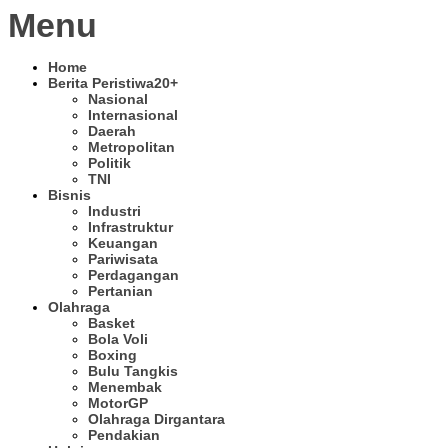
Menu
Home
Berita Peristiwa
20+
Nasional
Internasional
Daerah
Metropolitan
Politik
TNI
Bisnis
Industri
Infrastruktur
Keuangan
Pariwisata
Perdagangan
Pertanian
Olahraga
Basket
Bola Voli
Boxing
Bulu Tangkis
Menembak
MotorGP
Olahraga Dirgantara
Pendakian