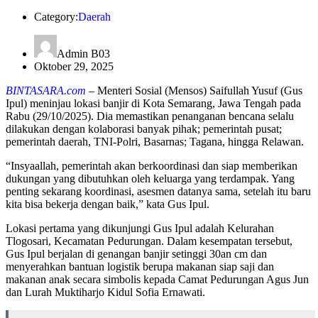
Category:
Daerah
Admin B03
Oktober 29, 2025
BINTASARA.com
– Menteri Sosial (Mensos) Saifullah Yusuf (Gus
Ipul) meninjau lokasi banjir di Kota Semarang, Jawa Tengah pada
Rabu (29/10/2025). Dia memastikan penanganan bencana selalu
dilakukan dengan kolaborasi banyak pihak; pemerintah pusat;
pemerintah daerah, TNI-Polri, Basarnas; Tagana, hingga Relawan.
“Insyaallah, pemerintah akan berkoordinasi dan siap memberikan
dukungan yang dibutuhkan oleh keluarga yang terdampak. Yang
penting sekarang koordinasi, asesmen datanya sama, setelah itu baru
kita bisa bekerja dengan baik,” kata Gus Ipul.
Lokasi pertama yang dikunjungi Gus Ipul adalah Kelurahan
Tlogosari, Kecamatan Pedurungan. Dalam kesempatan tersebut,
Gus Ipul berjalan di genangan banjir setinggi 30an cm dan
menyerahkan bantuan logistik berupa makanan siap saji dan
makanan anak secara simbolis kepada Camat Pedurungan Agus Jun
dan Lurah Muktiharjo Kidul Sofia Ernawati.