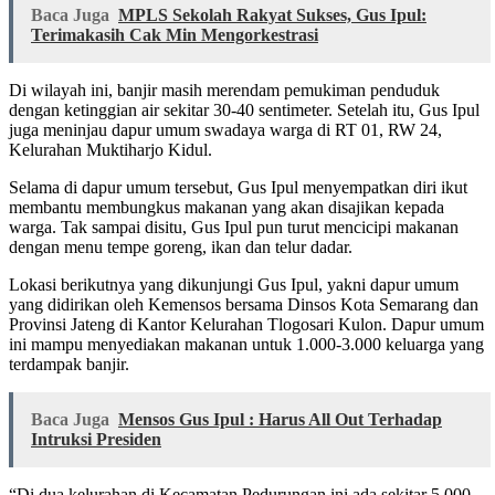
Baca Juga
MPLS Sekolah Rakyat Sukses, Gus Ipul:
Terimakasih Cak Min Mengorkestrasi
Di wilayah ini, banjir masih merendam pemukiman penduduk
dengan ketinggian air sekitar 30-40 sentimeter. Setelah itu, Gus Ipul
juga meninjau dapur umum swadaya warga di RT 01, RW 24,
Kelurahan Muktiharjo Kidul.
Selama di dapur umum tersebut, Gus Ipul menyempatkan diri ikut
membantu membungkus makanan yang akan disajikan kepada
warga. Tak sampai disitu, Gus Ipul pun turut mencicipi makanan
dengan menu tempe goreng, ikan dan telur dadar.
Lokasi berikutnya yang dikunjungi Gus Ipul, yakni dapur umum
yang didirikan oleh Kemensos bersama Dinsos Kota Semarang dan
Provinsi Jateng di Kantor Kelurahan Tlogosari Kulon. Dapur umum
ini mampu menyediakan makanan untuk 1.000-3.000 keluarga yang
terdampak banjir.
Baca Juga
Mensos Gus Ipul : Harus All Out Terhadap
Intruksi Presiden
“Di dua kelurahan di Kecamatan Pedurungan ini ada sekitar 5.000