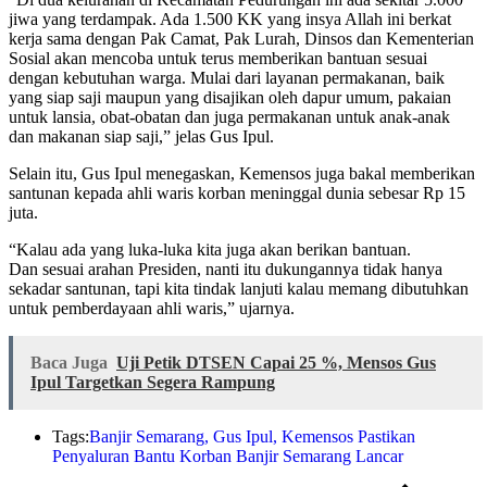
jiwa yang terdampak. Ada 1.500 KK yang insya Allah ini berkat
kerja sama dengan Pak Camat, Pak Lurah, Dinsos dan Kementerian
Sosial akan mencoba untuk terus memberikan bantuan sesuai
dengan kebutuhan warga. Mulai dari layanan permakanan, baik
yang siap saji maupun yang disajikan oleh dapur umum, pakaian
untuk lansia, obat-obatan dan juga permakanan untuk anak-anak
dan makanan siap saji,” jelas Gus Ipul.
Selain itu, Gus Ipul menegaskan, Kemensos juga bakal memberikan
santunan kepada ahli waris korban meninggal dunia sebesar Rp 15
juta.
“Kalau ada yang luka-luka kita juga akan berikan bantuan.
Dan sesuai arahan Presiden, nanti itu dukungannya tidak hanya
sekadar santunan, tapi kita tindak lanjuti kalau memang dibutuhkan
untuk pemberdayaan ahli waris,” ujarnya.
Baca Juga
Uji Petik DTSEN Capai 25 %, Mensos Gus
Ipul Targetkan Segera Rampung
Tags:
Banjir Semarang
,
Gus Ipul
,
Kemensos Pastikan
Penyaluran Bantu Korban Banjir Semarang Lancar