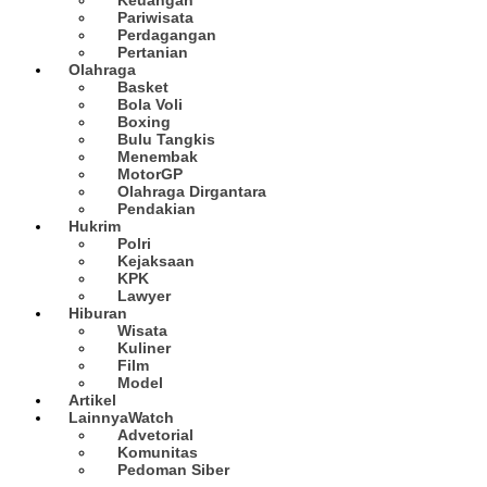
Pariwisata
Perdagangan
Pertanian
Olahraga
Basket
Bola Voli
Boxing
Bulu Tangkis
Menembak
MotorGP
Olahraga Dirgantara
Pendakian
Hukrim
Polri
Kejaksaan
KPK
Lawyer
Hiburan
Wisata
Kuliner
Film
Model
Artikel
Lainnya
Watch
Advetorial
Komunitas
Pedoman Siber