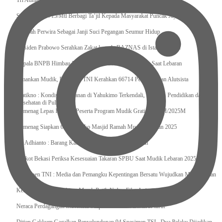
Tri Adhianto : Kota Bekasi Bisa Mempertahankan Keharmonisasian
Satgas Yonif 715/Mtl Berbagi Ta’jil Kepada Masyarakat Puncak Jaya
Sumpah Perwira Sebagai Janji Suci Pegangan Seumur Hidup
Presiden Prabowo Serahkan Zakat kepada BAZNAS di Istana Negara
Kepala BNPB Himbau Pemda Waspada Potensi Bencana Saat Lebaran
Amankan Mudik, Panglima TNI Kerahkan 66714 Personel Dan Alutsista
Pratikno : Kondisi Keamanan di Yahukimo Terkendali, Layanan Pendidikan dan
Kesehatan di Pulihkan
Kemenag Lepas Ratusan Peserta Program Mudik Gratis 1446 H/2025M
Kemenag Siapkan 6.180 Posko Masjid Ramah Mudik Lebaran 2025
Tri Adhianto : Barang Kadaluarsa Segera di Kembalikan
Walkot Bekasi Periksa Kesesuaian Takaran SPBU Saat Mudik Lebaran 2025
Kapuspen TNI : Media dan Pemangku Kepentingan Bersatu Wujudkan Mudik Aman
2025
Kemenekraf Ajak Kabinet Merah Putih Nobar Film Animasi Jumbo
Neraca Perdagangan Indonesia Surplus 58 Bulan Berturut-turut