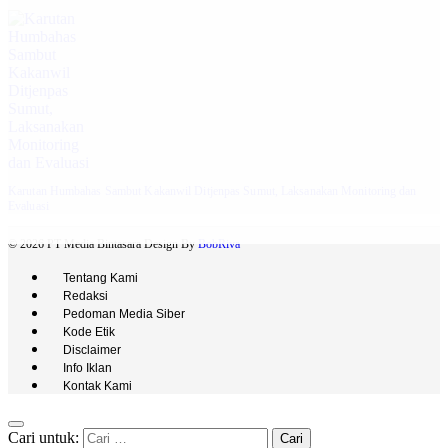
Karutan Humbahas Sambut Kakanwil Ditjenpas Sumut, Laksanakan Monitoring dan
Evaluasi
© 2026 PT Media Bintasara Design By
BobRiva
Tentang Kami
Redaksi
Pedoman Media Siber
Kode Etik
Disclaimer
Info Iklan
Kontak Kami
Cari untuk: