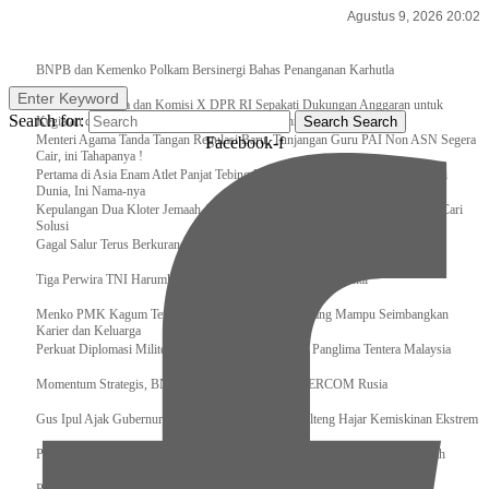
Agustus 9, 2026 20:02
Breaking News
BNPB dan Kemenko Polkam Bersinergi Bahas Penanganan Karhutla
Enter Keyword
Raker Kemenpora dan Komisi X DPR RI Sepakati Dukungan Anggaran untuk
Search for:
Kegiatan dan Program Prioritas Pemuda dan Olahraga
Search
Search
Menteri Agama Tanda Tangan Regulasi Baru, Tunjangan Guru PAI Non ASN Segera
Facebook-f
Cair, ini Tahapanya !
Pertama di Asia Enam Atlet Panjat Tebing Indonesia Taklukkan Tebing Tertinggi
Dunia, Ini Nama-nya
Kepulangan Dua Kloter Jemaah Asal Surabaya Tertunda, Kemenag Upayakan Cari
Solusi
Gagal Salur Terus Berkurang, Gus Ipul: 405 Ribu Lebih Bansos Cair
Tiga Perwira TNI Harumkan Indonesia Di Kancah Internasional
Menko PMK Kagum Terhadap Perempuan Modern yang Mampu Seimbangkan
Karier dan Keluarga
Perkuat Diplomasi Militer, Panglima TNI Terima CC Panglima Tentera Malaysia
Momentum Strategis, BNPB Terima Kunjungan EMERCOM Rusia
Gus Ipul Ajak Gubernur dan Bupati/Wali Kota se-Kalteng Hajar Kemiskinan Ekstrem
Panglima TNI Sambut Kedatangan Presiden RI Usai Lawatan ke Timur Tengah