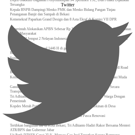
Ditjen Gakkum Gagalkan Penyelundupan 94 Spesimen TSL, Dua Pelaku Dijadikan
Twitter
Tersangka
Kepala BNPB Dampingi Menko PMK dan Menko Bidang Pangan Tinjau
Penanganan Banjir dan Sampah di Bekasi
Kemenekraf Paparkan Grand Design dan 8 Asta Ekraf di Komisi VII DPR
Pemerintah Alokasikan APBN Sebesar Rp 3,4 Triliun untuk Program Cek Kesehatan
Gratis Masyarakat
Bakamla RI Jemput 2 Nelayan Indonesia di Perbatasan Terluar Indonesia Malaysia
Sidang Isbat Awal Syawal 1446 H di gelar oleh Kementerian Agama pada 29
Ramadan
Sumber Daya Adalah Tantangan Penanganan Darurat Bencana di Daerah
Dukung Kelancaran Lalu Lintas Libur Idul Fitri 1446h / 2025m, Waskita Toll Road
Berlakukan Diskon Tarif Sebesar 20%
Kemenekraf – Kemeninves Perkuat Sinergi Demi Lapangan Kerja Generasi Muda
Gandeng KPK , Gus Ipul Memastikan Penyaluran Bansos Dilakukan Secara
Transparan dan Tepat Sasaran
Tri Adhianto Katakan : Tarling Sebagai Sarana Komunikasi Antar Warga Dengan
Pemerintah
Kopdes Merah Putih Instrumen Penting Pengentasan Kemiskinan di Desa
Presiden, Prabowo Subianto Resmikan 17 Stadion Pasca Renovasi
Tertibkan bangunan liar di Kota Bekasi, Tri Adhianto Hadiri Rakor Bersama Menteri
ATR/BPN dan Gubernur Jabar