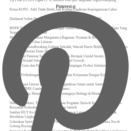
Uji Petik DTSEN Capai 25 %, Mensos Gus Ipul Targetkan Segera Rampung
Pinterest-p
Ketua KONI : Atlet Tidak Boleh Jadi Korban Dualisme Kepengurusan Cabor
Danlanud Sultan Hasanuddin Ikuti Exit Meeting Bersama BPK RI
BNPB Terus Memantau Perkembangan Situasi dan Penanganan Bencana Alam Yang
Terjadi di Beberapa Daerah
Menpar Pastikan Taman Margasatwa Ragunan, Nyaman & Bersih di Kunjungi
Wisatawan Saat Libur Lebaran
Resmikan Groundbreaking Gedung Sekolah, Wawali Harris Bobihoe : Tonggak Baru
Ciptakan Generasi Emas Masa Depan
Menghadiri Pameran Seni Meiro Collection Bertajuk Untold Stories, Irene Umar :
Ekonomi Kreatif Sebagai The New Engine of Growth
120.067 Guru dan Pengawas PAI Terima Tunjangan Profesi Sebelum Lebaran
Perkuat Perlindungan KI Kemenkum Sahkan Kerjasama Dengan Kemenbud
Transformasi Literasi Keuangan dan Digitalisasi Smart untuk Santri Produktif
Kemenko PMK Gandeng Beberapa Intansi
Peduli Sesama, Menekraf Tekankan Pentingnya Berbagi di Momen Ramadan
Wali Kota Bekasi, Tri Adhianto Lakukan Kegiatan Tarawih Keliling di Masjid Ar-
Rosyadah Kelurahan Jatirasa Kecamatan Jatiasih
Sambut HUT Ke-81 Kemerdekaan RI, Pegawai Lapas Gunungsitoli Kompak
Bersihkan Lingkungan Kantor
Gelorakan Spirit Kemerdekaan, Petugas dan Warga Binaan Lapas Muara Teweh
Gotong Royong Kurve Masjid