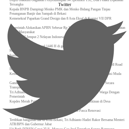
Ditjen Gakkum Gagalkan Penyelundupan 94 Spesimen TSL, Dua Pelaku Dijadikan
Twitter
Tersangka
Kepala BNPB Dampingi Menko PMK dan Menko Bidang Pangan Tinjau
Penanganan Banjir dan Sampah di Bekasi
Kemenekraf Paparkan Grand Design dan 8 Asta Ekraf di Komisi VII DPR
Pemerintah Alokasikan APBN Sebesar Rp 3,4 Triliun untuk Program Cek Kesehatan
Gratis Masyarakat
Bakamla RI Jemput 2 Nelayan Indonesia di Perbatasan Terluar Indonesia Malaysia
Sidang Isbat Awal Syawal 1446 H di gelar oleh Kementerian Agama pada 29
Ramadan
Sumber Daya Adalah Tantangan Penanganan Darurat Bencana di Daerah
Dukung Kelancaran Lalu Lintas Libur Idul Fitri 1446h / 2025m, Waskita Toll Road
Berlakukan Diskon Tarif Sebesar 20%
Kemenekraf – Kemeninves Perkuat Sinergi Demi Lapangan Kerja Generasi Muda
Gandeng KPK , Gus Ipul Memastikan Penyaluran Bansos Dilakukan Secara
Transparan dan Tepat Sasaran
Tri Adhianto Katakan : Tarling Sebagai Sarana Komunikasi Antar Warga Dengan
Pemerintah
Kopdes Merah Putih Instrumen Penting Pengentasan Kemiskinan di Desa
Presiden, Prabowo Subianto Resmikan 17 Stadion Pasca Renovasi
Tertibkan bangunan liar di Kota Bekasi, Tri Adhianto Hadiri Rakor Bersama Menteri
ATR/BPN dan Gubernur Jabar