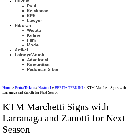
Hukrim
Polri
Kejaksaan
KPK
Lawyer
Hiburan
Wisata
Kuliner
Film
Model
Artikel
Lainnya
Watch
Advetorial
Komunitas
Pedoman Siber
Subscribe
Home
»
Berita Terkini
»
Nasional
»
BERITA TERKINI
»
KTM Marchetti Signs with
Larranaga and Zanotti for Next Season
KTM Marchetti Signs with
Larranaga and Zanotti for Next
Season