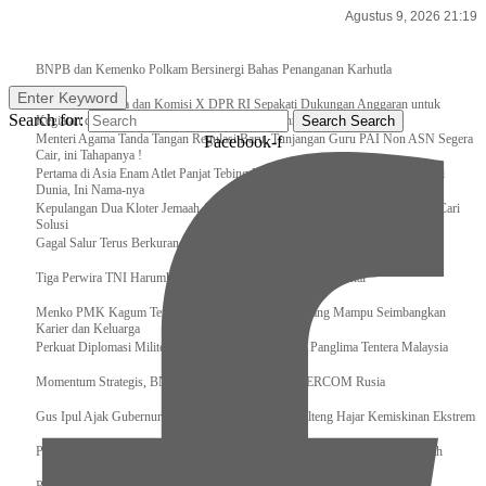
Agustus 9, 2026 21:19
Breaking News
BNPB dan Kemenko Polkam Bersinergi Bahas Penanganan Karhutla
Enter Keyword
Raker Kemenpora dan Komisi X DPR RI Sepakati Dukungan Anggaran untuk
Search for:
Kegiatan dan Program Prioritas Pemuda dan Olahraga
Search
Search
Menteri Agama Tanda Tangan Regulasi Baru, Tunjangan Guru PAI Non ASN Segera
Facebook-f
Cair, ini Tahapanya !
Pertama di Asia Enam Atlet Panjat Tebing Indonesia Taklukkan Tebing Tertinggi
Dunia, Ini Nama-nya
Kepulangan Dua Kloter Jemaah Asal Surabaya Tertunda, Kemenag Upayakan Cari
Solusi
Gagal Salur Terus Berkurang, Gus Ipul: 405 Ribu Lebih Bansos Cair
Tiga Perwira TNI Harumkan Indonesia Di Kancah Internasional
Menko PMK Kagum Terhadap Perempuan Modern yang Mampu Seimbangkan
Karier dan Keluarga
Perkuat Diplomasi Militer, Panglima TNI Terima CC Panglima Tentera Malaysia
Momentum Strategis, BNPB Terima Kunjungan EMERCOM Rusia
Gus Ipul Ajak Gubernur dan Bupati/Wali Kota se-Kalteng Hajar Kemiskinan Ekstrem
Panglima TNI Sambut Kedatangan Presiden RI Usai Lawatan ke Timur Tengah