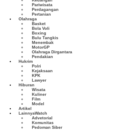
Pariwisata
Perdagangan
Pertanian
Olahraga
Basket
Bola Voli
Boxing
Bulu Tangkis
Menembak
MotorGP
Olahraga Dirgantara
Pendakian
Hukrim
Polri
Kejaksaan
KPK
Lawyer
Hiburan
Wisata
Kuliner
Film
Model
Artikel
Lainnya
Watch
Advetorial
Komunitas
Pedoman Siber