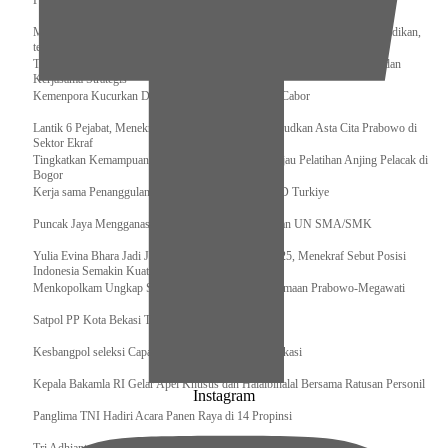
Pengurus Pusat Pordasi Pacu Dapat Pesan dari Sri Paduka
Menag RI dan Dua Menteri Yordania Jalin Sinergi Bidang Wakaf dan Pendidikan,
termasuk Beasiswa
Tiba di Tanah Air, Presiden Prabowo Subianto Bawa Komitmen Investasi dan
Kerjasama Strategis
Kemenpora Kucurkan Dana untuk Pelatnas pada 13 Cabor
Lantik 6 Pejabat, Menekraf Tegaskan Komitmen Wujudkan Asta Cita Prabowo di
Sektor Ekraf
Tingkatkan Kemampuan K9 TNI, Panglima TNI Tinjau Pelatihan Anjing Pelacak di
Bogor
Kerja sama Penanggulangan Bencana BNPB – AFAD Turkiye
Puncak Jaya Mengganas, TNI-POLRI Solid Amankan UN SMA/SMK
Yulia Evina Bhara Jadi Juri Festival Film Cannes 2025, Menekraf Sebut Posisi
Indonesia Semakin Kuat
Menkopolkam Ungkap Spirit Persatuan dan Kebersamaan Prabowo-Megawati
Satpol PP Kota Bekasi Tertibkan PPKS
Kesbangpol seleksi Capaska 736 Siswa/i se-Kota Bekasi
Kepala Bakamla RI Gelar Apel Khusus dan Halalbihalal Bersama Ratusan Personil
Instagram
Panglima TNI Hadiri Acara Panen Raya di 14 Propinsi