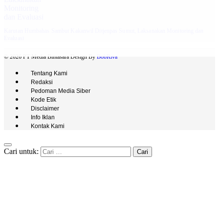
Karutan Humbahas Sambut Kakanwil Ditjenpas Sumut, Laksanakan Monitoring dan
Evaluasi
© 2026 PT Media Bintasara Design By
BobRiva
Tentang Kami
Redaksi
Pedoman Media Siber
Kode Etik
Disclaimer
Info Iklan
Kontak Kami
Cari untuk: