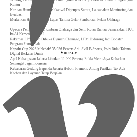
Semangat Kemerdekaan, Lapas Gunungtua Gelar Kerja Bakti Bersihkan Lingkungan
Kantor
Karutan Humbahas Sambut Kakanwil Ditjenpas Sumut, Laksanakan Monitoring dan
Evaluasi
Meriahkan HUT RI ke-81, Lapas Tahuna Gelar Pembukaan Pekan Olahraga
Upacara Pembukaan Perlombaan Olahraga dan Seni, Rutan Rantau Semarakkan HUT
ke-81 Kemerdekaan RI
Rakernas LPM 2026 Dibuka Djamari Chaniago, LPM Didorong Jadi Booster
Program Pemerintah
Kapolri Cup 2026 Meledak! 35.936 Peserta Adu Skill E-Sports, Polri Bidik Talenta
Vimeo-v
Digital Berkelas Dunia
Apel Kebangsaan Jakarta Libatkan 11.000 Peserta, Polda Metro Jaya Kobarkan
Semangat Jaga Indonesia
Kebakaran Gedung Bapenda Jakarta Heboh, Pramono Anung Pastikan Tak Ada
Korban dan Layanan Tetap Berjalan