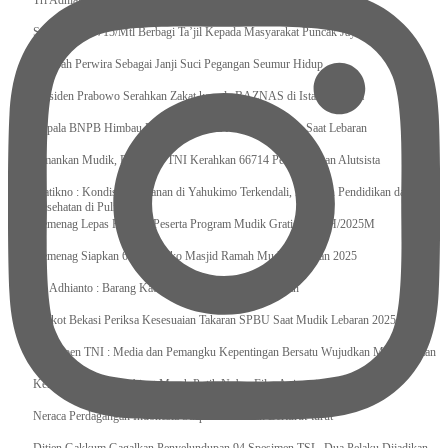
Tri Adhianto : Kota Bekasi Bisa Mempertahankan Keharmonisasian
Satgas Yonif 715/Mtl Berbagi Ta’jil Kepada Masyarakat Puncak Jaya
Sumpah Perwira Sebagai Janji Suci Pegangan Seumur Hidup
Presiden Prabowo Serahkan Zakat kepada BAZNAS di Istana Negara
Kepala BNPB Himbau Pemda Waspada Potensi Bencana Saat Lebaran
Amankan Mudik, Panglima TNI Kerahkan 66714 Personel Dan Alutsista
Pratikno : Kondisi Keamanan di Yahukimo Terkendali, Layanan Pendidikan dan
Kesehatan di Pulihkan
Kemenag Lepas Ratusan Peserta Program Mudik Gratis 1446 H/2025M
Kemenag Siapkan 6.180 Posko Masjid Ramah Mudik Lebaran 2025
Tri Adhianto : Barang Kadaluarsa Segera di Kembalikan
Walkot Bekasi Periksa Kesesuaian Takaran SPBU Saat Mudik Lebaran 2025
Kapuspen TNI : Media dan Pemangku Kepentingan Bersatu Wujudkan Mudik Aman
2025
Kemenekraf Ajak Kabinet Merah Putih Nobar Film Animasi Jumbo
Neraca Perdagangan Indonesia Surplus 58 Bulan Berturut-turut