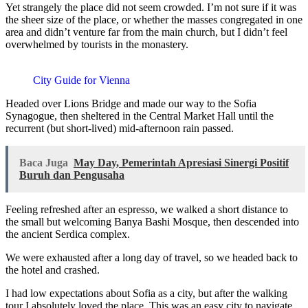
Yet strangely the place did not seem crowded. I’m not sure if it was
the sheer size of the place, or whether the masses congregated in one
area and didn’t venture far from the main church, but I didn’t feel
overwhelmed by tourists in the monastery.
City Guide for Vienna
Headed over Lions Bridge and made our way to the Sofia
Synagogue, then sheltered in the Central Market Hall until the
recurrent (but short-lived) mid-afternoon rain passed.
Baca Juga
May Day, Pemerintah Apresiasi Sinergi Positif
Buruh dan Pengusaha
Feeling refreshed after an espresso, we walked a short distance to
the small but welcoming Banya Bashi Mosque, then descended into
the ancient Serdica complex.
We were exhausted after a long day of travel, so we headed back to
the hotel and crashed.
I had low expectations about Sofia as a city, but after the walking
tour I absolutely loved the place. This was an easy city to navigate,