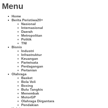
Menu
Home
Berita Peristiwa
20+
Nasional
Internasional
Daerah
Metropolitan
Politik
TNI
Bisnis
Industri
Infrastruktur
Keuangan
Pariwisata
Perdagangan
Pertanian
Olahraga
Basket
Bola Voli
Boxing
Bulu Tangkis
Menembak
MotorGP
Olahraga Dirgantara
Pendakian