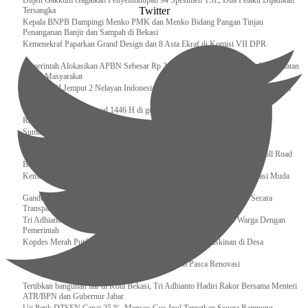
Ditjen Gakkum Gagalkan Penyelundupan 94 Spesimen TSL, Dua Pelaku Dijadikan
Twitter
Tersangka
Kepala BNPB Dampingi Menko PMK dan Menko Bidang Pangan Tinjau
Penanganan Banjir dan Sampah di Bekasi
Kemenekraf Paparkan Grand Design dan 8 Asta Ekraf di Komisi VII DPR
Pemerintah Alokasikan APBN Sebesar Rp 3,4 Triliun untuk Program Cek Kesehatan
Gratis Masyarakat
Bakamla RI Jemput 2 Nelayan Indonesia di Perbatasan Terluar Indonesia Malaysia
Sidang Isbat Awal Syawal 1446 H di gelar oleh Kementerian Agama pada 29
Ramadan
Sumber Daya Adalah Tantangan Penanganan Darurat Bencana di Daerah
Dukung Kelancaran Lalu Lintas Libur Idul Fitri 1446h / 2025m, Waskita Toll Road
Berlakukan Diskon Tarif Sebesar 20%
Kemenekraf – Kemeninves Perkuat Sinergi Demi Lapangan Kerja Generasi Muda
Gandeng KPK , Gus Ipul Memastikan Penyaluran Bansos Dilakukan Secara
Transparan dan Tepat Sasaran
Tri Adhianto Katakan : Tarling Sebagai Sarana Komunikasi Antar Warga Dengan
Pemerintah
Kopdes Merah Putih Instrumen Penting Pengentasan Kemiskinan di Desa
Presiden, Prabowo Subianto Resmikan 17 Stadion Pasca Renovasi
Tertibkan bangunan liar di Kota Bekasi, Tri Adhianto Hadiri Rakor Bersama Menteri
ATR/BPN dan Gubernur Jabar