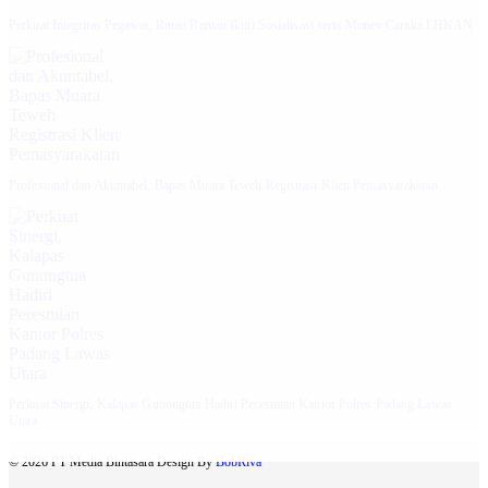
Perkuat Integritas Pegawai, Rutan Rantau Ikuti Sosialisasi serta Monev Caraka LHKAN
‎Profesional dan Akuntabel, Bapas Muara Teweh Registrasi Klien Pemasyarakatan
Perkuat Sinergi, Kalapas Gunungtua Hadiri Peresmian Kantor Polres Padang Lawas
Utara
© 2026 PT Media Bintasara Design By
BobRiva