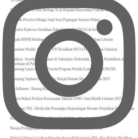
Tri Adhianto : Kota Bekasi Bisa Mempertahankan Keharmonisasian
Satgas Yonif 715/Mtl Berbagi Ta’jil Kepada Masyarakat Puncak Jaya
Sumpah Perwira Sebagai Janji Suci Pegangan Seumur Hidup
Presiden Prabowo Serahkan Zakat kepada BAZNAS di Istana Negara
Kepala BNPB Himbau Pemda Waspada Potensi Bencana Saat Lebaran
Amankan Mudik, Panglima TNI Kerahkan 66714 Personel Dan Alutsista
Pratikno : Kondisi Keamanan di Yahukimo Terkendali, Layanan Pendidikan dan
Kesehatan di Pulihkan
Kemenag Lepas Ratusan Peserta Program Mudik Gratis 1446 H/2025M
Kemenag Siapkan 6.180 Posko Masjid Ramah Mudik Lebaran 2025
Tri Adhianto : Barang Kadaluarsa Segera di Kembalikan
Walkot Bekasi Periksa Kesesuaian Takaran SPBU Saat Mudik Lebaran 2025
Kapuspen TNI : Media dan Pemangku Kepentingan Bersatu Wujudkan Mudik Aman
2025
Kemenekraf Ajak Kabinet Merah Putih Nobar Film Animasi Jumbo
Neraca Perdagangan Indonesia Surplus 58 Bulan Berturut-turut