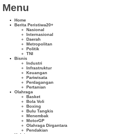
Menu
Home
Berita Peristiwa
20+
Nasional
Internasional
Daerah
Metropolitan
Politik
TNI
Bisnis
Industri
Infrastruktur
Keuangan
Pariwisata
Perdagangan
Pertanian
Olahraga
Basket
Bola Voli
Boxing
Bulu Tangkis
Menembak
MotorGP
Olahraga Dirgantara
Pendakian