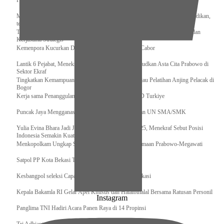
Pengurus Pusat Pordasi Pacu Dapat Pesan dari Sri Paduka
Menag RI dan Dua Menteri Yordania Jalin Sinergi Bidang Wakaf dan Pendidikan,
termasuk Beasiswa
Tiba di Tanah Air, Presiden Prabowo Subianto Bawa Komitmen Investasi dan
Kerjasama Strategis
Kemenpora Kucurkan Dana untuk Pelatnas pada 13 Cabor
Lantik 6 Pejabat, Menekraf Tegaskan Komitmen Wujudkan Asta Cita Prabowo di
Sektor Ekraf
Tingkatkan Kemampuan K9 TNI, Panglima TNI Tinjau Pelatihan Anjing Pelacak di
Bogor
Kerja sama Penanggulangan Bencana BNPB – AFAD Turkiye
Puncak Jaya Mengganas, TNI-POLRI Solid Amankan UN SMA/SMK
Yulia Evina Bhara Jadi Juri Festival Film Cannes 2025, Menekraf Sebut Posisi
Indonesia Semakin Kuat
Menkopolkam Ungkap Spirit Persatuan dan Kebersamaan Prabowo-Megawati
Satpol PP Kota Bekasi Tertibkan PPKS
Kesbangpol seleksi Capaska 736 Siswa/i se-Kota Bekasi
Kepala Bakamla RI Gelar Apel Khusus dan Halalbihalal Bersama Ratusan Personil
Instagram
Panglima TNI Hadiri Acara Panen Raya di 14 Propinsi