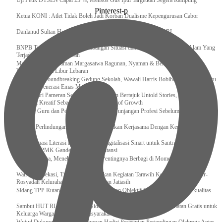
Uji Petik DTSEN Capai 25 %, Mensos Gus Ipul Targetkan Segera Rampung
Pinterest-p
Ketua KONI : Atlet Tidak Boleh Jadi Korban Dualisme Kepengurusan Cabor
Danlanud Sultan Hasanuddin Ikuti Exit Meeting Bersama BPK RI
BNPB Terus Memantau Perkembangan Situasi dan Penanganan Bencana Alam Yang
Terjadi di Beberapa Daerah
Menpar Pastikan Taman Margasatwa Ragunan, Nyaman & Bersih di Kunjungi
Wisatawan Saat Libur Lebaran
Resmikan Groundbreaking Gedung Sekolah, Wawali Harris Bobihoe : Tonggak Baru
Ciptakan Generasi Emas Masa Depan
Menghadiri Pameran Seni Meiro Collection Bertajuk Untold Stories, Irene Umar :
Ekonomi Kreatif Sebagai The New Engine of Growth
120.067 Guru dan Pengawas PAI Terima Tunjangan Profesi Sebelum Lebaran
Perkuat Perlindungan KI Kemenkum Sahkan Kerjasama Dengan Kemenbud
Transformasi Literasi Keuangan dan Digitalisasi Smart untuk Santri Produktif
Kemenko PMK Gandeng Beberapa Intansi
Peduli Sesama, Menekraf Tekankan Pentingnya Berbagi di Momen Ramadan
Wali Kota Bekasi, Tri Adhianto Lakukan Kegiatan Tarawih Keliling di Masjid Ar-
Rosyadah Kelurahan Jatirasa Kecamatan Jatiasih
Sidang TPP Rutan Rantau Pastikan Tamping Objektif Demi Pembinaan Berkualitas
Sambut HUT RI Ke-81, Rutan Sidikalang Gelar Pemeriksaan Kesehatan Gratis untuk
Keluarga Warga Binaan dan Masyarakat