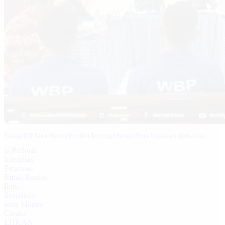
Sidang TPP Rutan Rantau Pastikan Tamping Objektif Demi Pembinaan Berkualitas