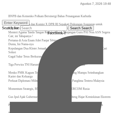
Agustus 7, 2026 19:48
Breaking News
BNPB dan Kemenko Polkam Bersinergi Bahas Penanganan Karhutla
Enter Keyword
Raker Kemenpora dan Komisi X DPR RI Sepakati Dukungan Anggaran untuk
Search for:
Kegiatan dan Program Prioritas Pemuda dan Olahraga
Search
Search
Menteri Agama Tanda Tangan Regulasi Baru, Tunjangan Guru PAI Non ASN Segera
Facebook-f
Cair, ini Tahapanya !
Pertama di Asia Enam Atlet Panjat Tebing Indonesia Taklukkan Tebing Tertinggi
Dunia, Ini Nama-nya
Kepulangan Dua Kloter Jemaah Asal Surabaya Tertunda, Kemenag Upayakan Cari
Solusi
Gagal Salur Terus Berkurang, Gus Ipul: 405 Ribu Lebih Bansos Cair
Tiga Perwira TNI Harumkan Indonesia Di Kancah Internasional
Menko PMK Kagum Terhadap Perempuan Modern yang Mampu Seimbangkan
Karier dan Keluarga
Perkuat Diplomasi Militer, Panglima TNI Terima CC Panglima Tentera Malaysia
Momentum Strategis, BNPB Terima Kunjungan EMERCOM Rusia
Gus Ipul Ajak Gubernur dan Bupati/Wali Kota se-Kalteng Hajar Kemiskinan Ekstrem
Panglima TNI Sambut Kedatangan Presiden RI Usai Lawatan ke Timur Tengah