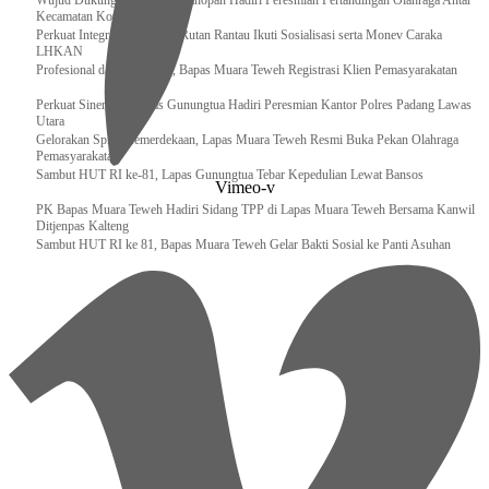
Wujud Dukungan, Lapas Kotanopan Hadiri Peresmian Pertandingan Olahraga Antar
Kecamatan Kotanopan
Perkuat Integritas Pegawai, Rutan Rantau Ikuti Sosialisasi serta Monev Caraka
LHKAN
‎Profesional dan Akuntabel, Bapas Muara Teweh Registrasi Klien Pemasyarakatan
Perkuat Sinergi, Kalapas Gunungtua Hadiri Peresmian Kantor Polres Padang Lawas
Utara
Gelorakan Spirit Kemerdekaan, Lapas Muara Teweh Resmi Buka Pekan Olahraga
Pemasyarakatan
Sambut HUT RI ke-81, Lapas Gunungtua Tebar Kepedulian Lewat Bansos
Vimeo-v
‎PK Bapas Muara Teweh Hadiri Sidang TPP di Lapas Muara Teweh Bersama Kanwil
Ditjenpas Kalteng
‎Sambut HUT RI ke 81, Bapas Muara Teweh Gelar Bakti Sosial ke Panti Asuhan