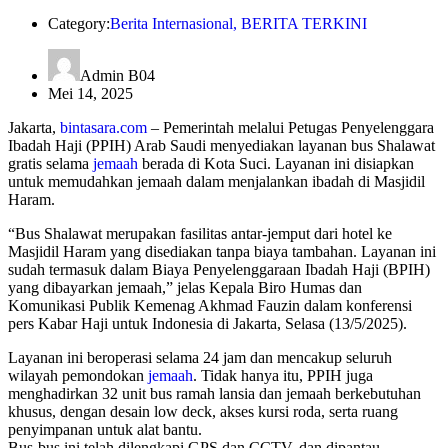
Category:
Berita Internasional
,
BERITA TERKINI
Admin B04
Mei 14, 2025
Jakarta,
bintasara.com
– Pemerintah melalui Petugas Penyelenggara
Ibadah Haji (PPIH) Arab Saudi menyediakan layanan bus Shalawat
gratis selama
jemaah
berada di Kota Suci. Layanan ini disiapkan
untuk memudahkan jemaah dalam menjalankan ibadah di Masjidil
Haram.
“Bus Shalawat merupakan fasilitas antar-jemput dari hotel ke
Masjidil Haram yang disediakan tanpa biaya tambahan. Layanan ini
sudah termasuk dalam Biaya Penyelenggaraan Ibadah Haji (BPIH)
yang dibayarkan jemaah,” jelas Kepala Biro Humas dan
Komunikasi Publik Kemenag Akhmad Fauzin dalam konferensi
pers Kabar Haji untuk Indonesia di Jakarta, Selasa (13/5/2025).
Layanan ini beroperasi selama 24 jam dan mencakup seluruh
wilayah pemondokan
jemaah
. Tidak hanya itu, PPIH juga
menghadirkan 32 unit bus ramah lansia dan jemaah berkebutuhan
khusus, dengan desain low deck, akses kursi roda, serta ruang
penyimpanan untuk alat bantu.
Bus-bus ini telah dilengkapi GPS dan CCTV, dan dipantau