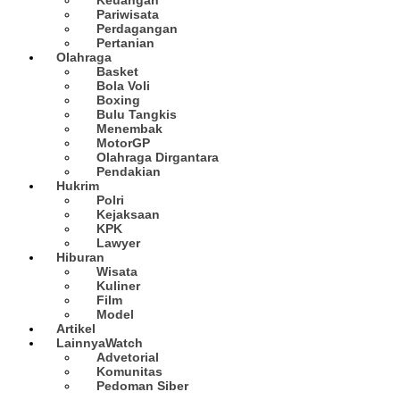
Pariwisata
Perdagangan
Pertanian
Olahraga
Basket
Bola Voli
Boxing
Bulu Tangkis
Menembak
MotorGP
Olahraga Dirgantara
Pendakian
Hukrim
Polri
Kejaksaan
KPK
Lawyer
Hiburan
Wisata
Kuliner
Film
Model
Artikel
Lainnya
Watch
Advetorial
Komunitas
Pedoman Siber