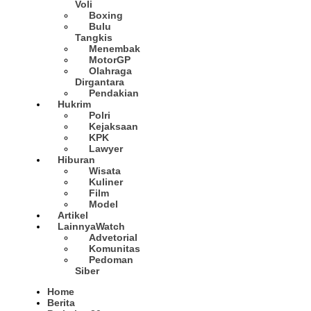
Voli
Yulia Evina Bhara Jadi Juri Festival Film Cannes 2025, Menekraf Sebut Posisi Indonesia Semakin Kuat
Boxing
Menkopolkam Ungkap Spirit Persatuan dan Kebersamaan Prabowo-Megawati
Bulu
Satpol PP Kota Bekasi Tertibkan PPKS
Tangkis
Kesbangpol seleksi Capaska 736 Siswa/i se-Kota Bekasi
Menembak
MotorGP
Kepala Bakamla RI Gelar Apel Khusus dan Halalbihalal Bersama Ratusan Personil
Olahraga
Panglima TNI Hadiri Acara Panen Raya di 14 Propinsi
Dirgantara
Tri Adhianto : Kota Bekasi Bisa Mempertahankan Keharmonisasian
Pendakian
Satgas Yonif 715/Mtl Berbagi Ta’jil Kepada Masyarakat Puncak Jaya
Hukrim
Polri
Sumpah Perwira Sebagai Janji Suci Pegangan Seumur Hidup
Kejaksaan
Presiden Prabowo Serahkan Zakat kepada BAZNAS di Istana Negara
KPK
Kepala BNPB Himbau Pemda Waspada Potensi Bencana Saat Lebaran
Lawyer
Amankan Mudik, Panglima TNI Kerahkan 66714 Personel Dan Alutsista
Hiburan
Wisata
Pratikno : Kondisi Keamanan di Yahukimo Terkendali, Layanan Pendidikan dan Kesehatan di Pulihkan
Kuliner
Kemenag Lepas Ratusan Peserta Program Mudik Gratis 1446 H/2025M
Film
Kemenag Siapkan 6.180 Posko Masjid Ramah Mudik Lebaran 2025
Model
Tri Adhianto : Barang Kadaluarsa Segera di Kembalikan
Artikel
Lainnya
Watch
Walkot Bekasi Periksa Kesesuaian Takaran SPBU Saat Mudik Lebaran 2025
Advetorial
Kapuspen TNI : Media dan Pemangku Kepentingan Bersatu Wujudkan Mudik Aman 2025
Komunitas
Kemenekraf Ajak Kabinet Merah Putih Nobar Film Animasi Jumbo
Pedoman
Neraca Perdagangan Indonesia Surplus 58 Bulan Berturut-turut
Siber
Ditjen Gakkum Gagalkan Penyelundupan 94 Spesimen TSL, Dua Pelaku Dijadikan Tersangka
Home
Kepala BNPB Dampingi Menko PMK dan Menko Bidang Pangan Tinjau Penanganan Banjir dan Sampah di Bekasi
Berita