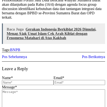
Pembentukan Forum Satu Data Bencana wilayah Sumatera Barat
akan dilanjutkan pada Rabu (16/4) dengan agenda focus group
discussion identifikasi kebutuhan data dan tantangan integrasi data
bersama dengan BPBD se-Provinsi Sumatera Barat dan OPD
terkait.
Baca Juga
Gerakan Indonesia Berkiblat 2026 Dimulai,
Menag Ajak Umat Islam Cek Arah Kiblat dengan
Fenomena Matahari di Atas Kakbah
Tags:
BNPB
Pos Sebelumnya
Pos Berikutnya
Leave a Reply
Name
*
Email
*
Message
*