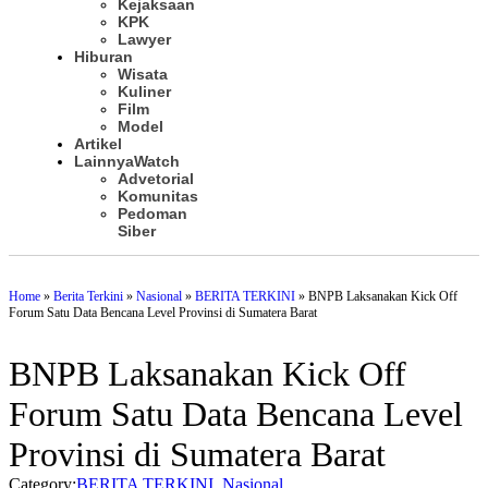
Kejaksaan
Wali Kota Bekasi, Tri Adhianto Lakukan Kegiatan Tarawih Keliling di Masjid Ar-Rosyadah Kelurahan Jatirasa Kecamatan Jatiasih
KPK
Sidang TPP Rutan Rantau Pastikan Tamping Objektif Demi Pembinaan Berkualitas
Lawyer
Hiburan
Sambut HUT RI Ke-81, Rutan Sidikalang Gelar Pemeriksaan Kesehatan Gratis untuk Keluarga Warga Binaan dan Masyarakat
Wisata
Wujud Dukungan, Lapas Kotanopan Hadiri Peresmian Pertandingan Olahraga Antar Kecamatan Kotanopan
Kuliner
Perkuat Integritas Pegawai, Rutan Rantau Ikuti Sosialisasi serta Monev Caraka LHKAN
Film
‎Profesional dan Akuntabel, Bapas Muara Teweh Registrasi Klien Pemasyarakatan
Model
Artikel
Perkuat Sinergi, Kalapas Gunungtua Hadiri Peresmian Kantor Polres Padang Lawas Utara
Lainnya
Watch
Gelorakan Spirit Kemerdekaan, Lapas Muara Teweh Resmi Buka Pekan Olahraga Pemasyarakatan
Advetorial
Sambut HUT RI ke-81, Lapas Gunungtua Tebar Kepedulian Lewat Bansos
Komunitas
‎PK Bapas Muara Teweh Hadiri Sidang TPP di Lapas Muara Teweh Bersama Kanwil Ditjenpas Kalteng
Pedoman
Siber
‎Sambut HUT RI ke 81, Bapas Muara Teweh Gelar Bakti Sosial ke Panti Asuhan
Home
»
Berita Terkini
»
Nasional
»
BERITA TERKINI
»
BNPB Laksanakan Kick Off
Forum Satu Data Bencana Level Provinsi di Sumatera Barat
BNPB Laksanakan Kick Off
Forum Satu Data Bencana Level
Provinsi di Sumatera Barat
Category:
BERITA TERKINI
,
Nasional