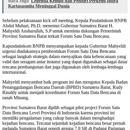
Baca Juga
Legenda Kempo dan Pendiri Perkemi Indra
Kartasasmita Meninggal Dunia
Sebelum pelaksanaan kick off meeting, Kepala Pusdatinkom BNPB
Abdul Muhari, Ph.D. menemui Gubernur Sumatera Barat H.
Mahyeldi Ansharullah, S.P untuk meminta dukungan Pemerintah
Provinsi Sumatera Barat terkait Forum Satu Data Bencana.
Kapusdatinkom BNPB menyampaikan kepada Gubernur Mahyeldi
urgensi diadakannya pembentukan Forum Satu Data Bencana
sebagai langkah strategis dalam menyajikan data kebencanaan yang
valid dan seragam antar instansi yang dapat digunakan sebagai dasar
rencana pembangunan dan juga digunakan oleh lembaga-lembaga
internasional.
Mahyeldi menyambut baik program ini dan mengutus Kepala Badan
Penanggulangan Bencana Daerah (BPBD) Sumatera Barat, Rudy
Rinaldy untuk menjadi koordinator Forum Satu Data Bencana di
ranah Minang.
Provinsi Sumatera Barat dipilih sebagai pilot project Forum Satu
Data Bencana Level Provinsi di Indonesia karena provinsi ini
memiliki pengalaman yang cukup banyak dalam menghadapi
kejadian bencana. Tercatat sejumlah kejadian bencana besar pernah
melanda Sumatera Barat seperti gempa 7.9 SR di Padang Pariaman